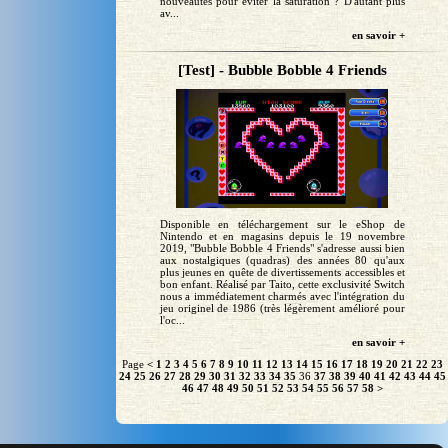
nouveautés pour éviter la saturation ? D'autant plus
av...
en savoir +
[Test] - Bubble Bobble 4 Friends
Disponible en téléchargement sur le eShop de
Nintendo et en magasins depuis le 19 novembre
2019, "Bubble Bobble 4 Friends" s'adresse aussi bien
aux nostalgiques (quadras) des années 80 qu'aux
plus jeunes en quête de divertissements accessibles et
bon enfant. Réalisé par Taito, cette exclusivité Switch
nous a immédiatement charmés avec l'intégration du
jeu originel de 1986 (très légèrement amélioré pour
l'oc...
en savoir +
Page
<
1
2
3
4
5
6
7
8
9
10
11
12
13
14
15
16
17
18
19
20
21
22
23
24
25
26
27
28
29
30
31
32
33
34
35
36
37
38
39
40
41
42
43
44
45
46
47
48
49
50
51
52
53
54
55
56
57
58
>