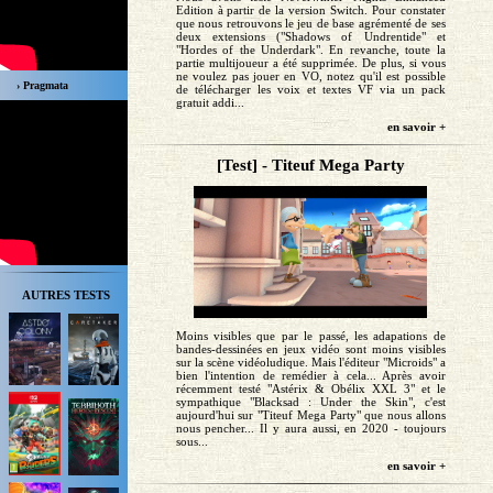
Edition à partir de la version Switch. Pour constater
que nous retrouvons le jeu de base agrémenté de ses
deux extensions ("Shadows of Undrentide" et
"Hordes of the Underdark". En revanche, toute la
partie multijoueur a été supprimée. De plus, si vous
ne voulez pas jouer en VO, notez qu'il est possible
› Pragmata
de télécharger les voix et textes VF via un pack
gratuit addi...
en savoir +
[Test] - Titeuf Mega Party
AUTRES TESTS
Moins visibles que par le passé, les adapations de
bandes-dessinées en jeux vidéo sont moins visibles
sur la scène vidéoludique. Mais l'éditeur "Microids" a
bien l'intention de remédier à cela... Après avoir
récemment testé "Astérix & Obélix XXL 3" et le
sympathique "Blacksad : Under the Skin", c'est
aujourd'hui sur "Titeuf Mega Party" que nous allons
nous pencher... Il y aura aussi, en 2020 - toujours
sous...
en savoir +