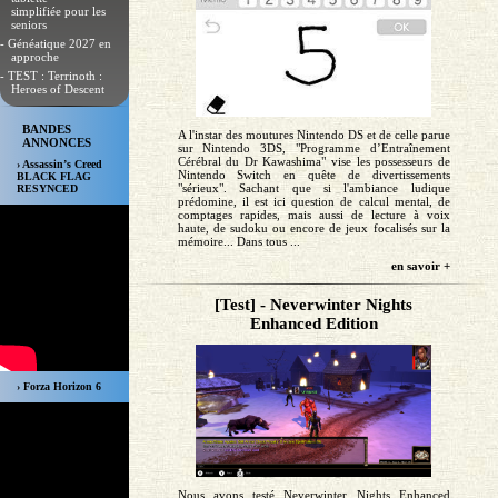
simplifiée pour les
seniors
- Généatique 2027 en
approche
- TEST : Terrinoth :
Heroes of Descent
BANDES
A l'instar des moutures Nintendo DS et de celle parue
ANNONCES
sur Nintendo 3DS, "Programme d’Entraînement
Cérébral du Dr Kawashima" vise les possesseurs de
› Assassin’s Creed
Nintendo Switch en quête de divertissements
BLACK FLAG
"sérieux". Sachant que si l'ambiance ludique
RESYNCED
prédomine, il est ici question de calcul mental, de
comptages rapides, mais aussi de lecture à voix
haute, de sudoku ou encore de jeux focalisés sur la
mémoire... Dans tous ...
en savoir +
[Test] - Neverwinter Nights
Enhanced Edition
› Forza Horizon 6
Nous avons testé Neverwinter Nights Enhanced