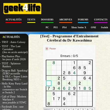
ACTUALITÉS
TESTS
DOSSIERS
ARCHIVES
FORUMS
CONTACTS
PC
PS5
PS4
Xbox Series X
ONE
Switch
[Test] - Programme d’Entraînement
ACTUALITÉS
Cérébral du Dr Kawashima
- TRST : Astro Colony
- TEST : The Last
Caretaker
(Jeu en accès anticipé)
- PlayStation Plus :
les jeux d’août 2026
- TEST : Splatoon
Raiders
- Dragon Ball: Sparking!
ZERO accueille
le DLC « Super Limit-
Breaking NEO »
- Hello Kitty Party Land
: la fête
commence sur Switch
et Switch 2
- Call of Duty: Modern
Warfare 4
sera jouable à l’EWC
- Facilotab Zen : une
tablette