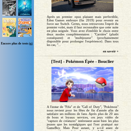
Après un premier opus plaisant mais perfectible,
Eden Games embraye (fin 2019) pour revenir en
force sur Switch. Certes, nous retrouvons l'esprit du
premier volet, mais il faut reconnaître que cette suite
est plus soignée. Vous avez d'emblée le choix entre
deux modes complémentaires : "Carrière" (plutôt
conséquent) et "multijoueur" (prochainement
disponible pour prolonger l'expérience). Dans tous
Encore plus de tests
ici
les cas, "...
en savoir +
[Test] - Pokémon Épée - Bouclier
A l'instar de "Fifa" et de "Call of Duty", "Pokémon"
nous revient pour les fêtes de fin d'année afin de
satisfaire ses millions de fans. Après plus de 20 ans
de bons et loyaux services, ces jeux vidéo de
"capture de créatures" intéressent aussi bien les plus
jeunes que les nostalgiques qui l'ont pratiqué sur
GameBoy. Mais Pour autant, y a-t-il assez de