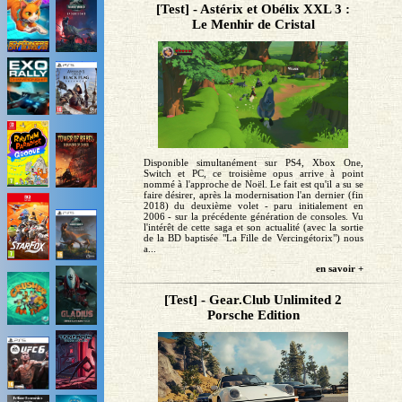
[Test] - Astérix et Obélix XXL 3 :
Le Menhir de Cristal
Disponible simultanément sur PS4, Xbox One,
Switch et PC, ce troisième opus arrive à point
nommé à l'approche de Noël. Le fait est qu'il a su se
faire désirer, après la modernisation l'an dernier (fin
2018) du deuxième volet - paru initialement en
2006 - sur la précédente génération de consoles. Vu
l'intérêt de cette saga et son actualité (avec la sortie
de la BD baptisée "La Fille de Vercingétorix") nous
a...
en savoir +
[Test] - Gear.Club Unlimited 2
Porsche Edition