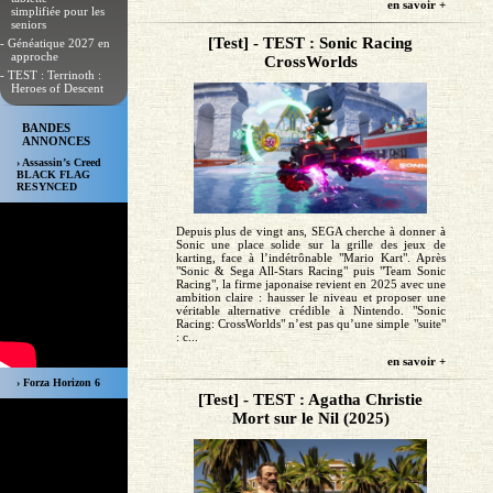
en savoir +
simplifiée pour les
seniors
[Test] - TEST : Sonic Racing
- Généatique 2027 en
approche
CrossWorlds
- TEST : Terrinoth :
Heroes of Descent
BANDES
ANNONCES
› Assassin’s Creed
BLACK FLAG
RESYNCED
Depuis plus de vingt ans, SEGA cherche à donner à
Sonic une place solide sur la grille des jeux de
karting, face à l’indétrônable "Mario Kart". Après
"Sonic & Sega All-Stars Racing" puis "Team Sonic
Racing", la firme japonaise revient en 2025 avec une
ambition claire : hausser le niveau et proposer une
véritable alternative crédible à Nintendo. "Sonic
Racing: CrossWorlds" n’est pas qu’une simple "suite"
: c...
en savoir +
› Forza Horizon 6
[Test] - TEST : Agatha Christie
Mort sur le Nil (2025)