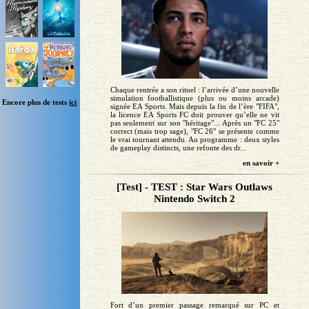
Chaque rentrée a son rituel : l’arrivée d’une nouvelle
simulation footballistique (plus ou moins arcade)
Encore plus de tests
ici
signée EA Sports. Mais depuis la fin de l’ère "FIFA",
la licence EA Sports FC doit prouver qu’elle ne vit
pas seulement sur son "héritage"... Après un "FC 25"
correct (mais trop sage), "FC 26" se présente comme
le vrai tournant attendu. Au programme : deux styles
de gameplay distincts, une refonte des dr...
en savoir +
[Test] - TEST : Star Wars Outlaws
Nintendo Switch 2
Fort d’un premier passage remarqué sur PC et