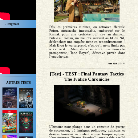
› Pragmata
Dès les premières minutes, on retrouve Hercule
Poirot, moustache impeccable, embarqué sur le
Karnak pour une croisière qui vire au drame...
Fidèle au roman, un meurtre survient au fil du Nil,
déclenchant une enquête riche en rebondissements !
Mais là où le jeu surprend, c’est qu’il ne se limite pas
à ce récit : Microids a introduit une nouvelle
protagoniste, "Jane Royce", détective privée dont
l’enquête par...
en savoir +
[Test] - TEST : Final Fantasy Tactics
The Ivalice Chronicles
AUTRES TESTS
L’histoire nous plonge dans un contexte de guerre
de succession, où intrigues politiques, trahisons et
drames humains se mêlent à une fresque épique.
Vous incarnez "Ramza Beoulve", jeune noble tiraillé