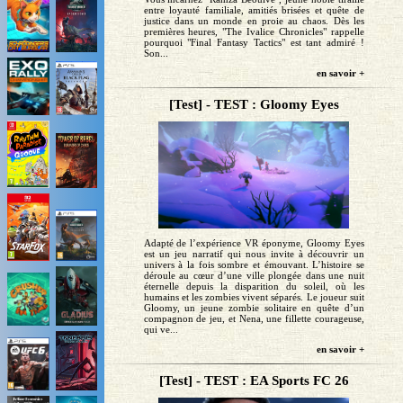
entre loyauté familiale, amitiés brisées et quête de
justice dans un monde en proie au chaos. Dès les
premières heures, "The Ivalice Chronicles" rappelle
pourquoi "Final Fantasy Tactics" est tant admiré !
Son...
en savoir +
[Test] - TEST : Gloomy Eyes
Adapté de l’expérience VR éponyme, Gloomy Eyes
est un jeu narratif qui nous invite à découvrir un
univers à la fois sombre et émouvant. L’histoire se
déroule au cœur d’une ville plongée dans une nuit
éternelle depuis la disparition du soleil, où les
humains et les zombies vivent séparés. Le joueur suit
Gloomy, un jeune zombie solitaire en quête d’un
compagnon de jeu, et Nena, une fillette courageuse,
qui ve...
en savoir +
[Test] - TEST : EA Sports FC 26