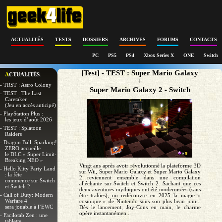
ACTUALITÉS
TESTS
DOSSIERS
ARCHIVES
FORUMS
CONTACTS
PC
PS5
PS4
Xbox Series X
ONE
Switch
[Test] - TEST : Super Mario Galaxy
ACTUALITÉS
+
- TRST : Astro Colony
Super Mario Galaxy 2 - Switch
- TEST : The Last
Caretaker
(Jeu en accès anticipé)
- PlayStation Plus :
les jeux d’août 2026
- TEST : Splatoon
Raiders
- Dragon Ball: Sparking!
ZERO accueille
le DLC « Super Limit-
Breaking NEO »
Vingt ans après avoir révolutionné la plateforme 3D
- Hello Kitty Party Land
sur Wii, Super Mario Galaxy et Super Mario Galaxy
: la fête
2 reviennent ensemble dans une compilation
commence sur Switch
alléchante sur Switch et Switch 2. Sachant que ces
et Switch 2
deux aventures mythiques ont été modernisées (sans
- Call of Duty: Modern
être trahies), on redécouvre en 2025 la magie «
Warfare 4
cosmique » de Nintendo sous son plus beau jour...
sera jouable à l’EWC
Dès le lancement, Joy-Cons en main, le charme
opère instantanémen...
- Facilotab Zen : une
tablette