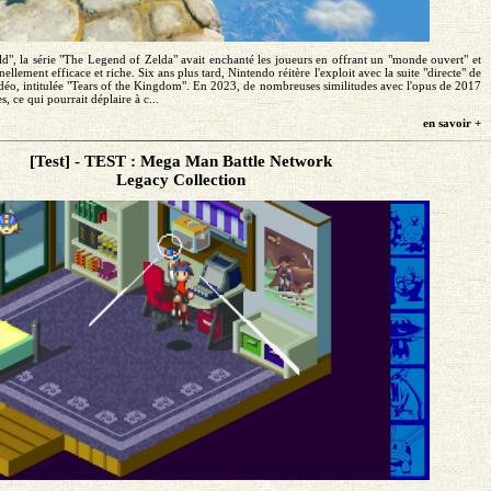
d", la série "The Legend of Zelda" avait enchanté les joueurs en offrant un "monde ouvert" et
lement efficace et riche. Six ans plus tard, Nintendo réitère l'exploit avec la suite "directe" de
éo, intitulée "Tears of the Kingdom". En 2023, de nombreuses similitudes avec l'opus de 2017
s, ce qui pourrait déplaire à c...
en savoir +
[Test] - TEST : Mega Man Battle Network
Legacy Collection