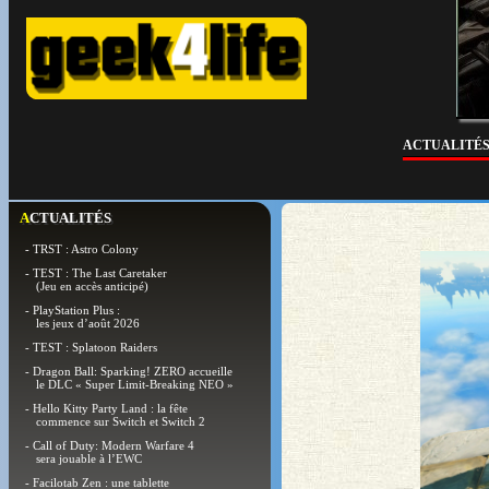
ACTUALITÉ
ACTUALITÉS
- TRST : Astro Colony
- TEST : The Last Caretaker
(Jeu en accès anticipé)
- PlayStation Plus :
les jeux d’août 2026
- TEST : Splatoon Raiders
- Dragon Ball: Sparking! ZERO accueille
le DLC « Super Limit-Breaking NEO »
- Hello Kitty Party Land : la fête
commence sur Switch et Switch 2
- Call of Duty: Modern Warfare 4
sera jouable à l’EWC
- Facilotab Zen : une tablette