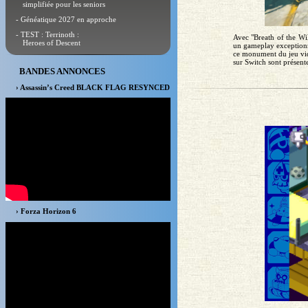
simplifiée pour les seniors
- Généatique 2027 en approche
- TEST : Terrinoth :
Avec "Breath of the Wil
Heroes of Descent
un gameplay exceptionnel
ce monument du jeu vid
sur Switch sont présente
BANDES ANNONCES
› Assassin’s Creed BLACK FLAG RESYNCED
› Forza Horizon 6