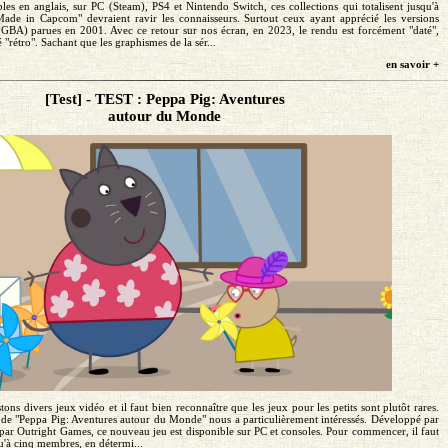
es en anglais, sur PC (Steam), PS4 et Nintendo Switch, ces collections qui totalisent jusqu'à
ade in Capcom" devraient ravir les connaisseurs. Surtout ceux ayant apprécié les versions
BA) parues en 2001. Avec ce retour sur nos écran, en 2023, le rendu est forcément "daté",
 "rétro". Sachant que les graphismes de la sér...
en savoir +
[Test] - TEST : Peppa Pig: Aventures
autour du Monde
tons divers jeux vidéo et il faut bien reconnaître que les jeux pour les petits sont plutôt rares.
e de "Peppa Pig: Aventures autour du Monde" nous a particulièrement intéressés. Développé par
 par Outright Games, ce nouveau jeu est disponible sur PC et consoles. Pour commencer, il faut
qu'à cinq membres, en détermi...