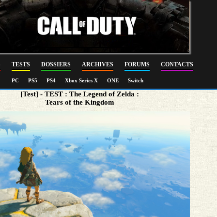
S
TESTS
DOSSIERS
ARCHIVES
FORUMS
CONTACTS
PC
PS5
PS4
Xbox Series X
ONE
Switch
[Test] - TEST : The Legend of Zelda :
Tears of the Kingdom