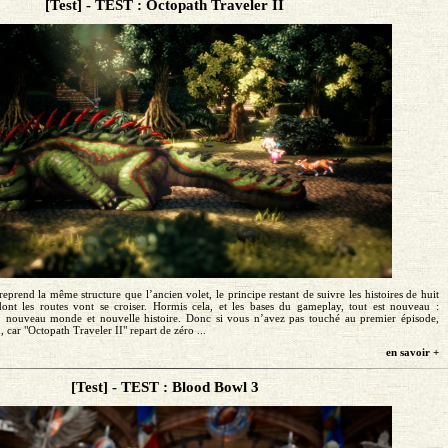
[Test] - TEST : Octopath Traveler II
reprend la même structure que l’ancien volet, le principe restant de suivre les histoires de huit
dont les routes vont se croiser. Hormis cela, et les bases du gameplay, tout est nouveau :
 nouveau monde et nouvelle histoire. Donc si vous n’avez pas touché au premier épisode,
 car "Octopath Traveler II" repart de zéro ...
en savoir +
[Test] - TEST : Blood Bowl 3