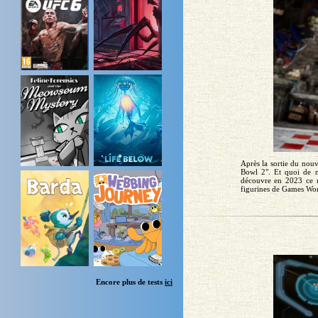
Après la sortie du nou
Bowl 2". Et quoi de m
découvre en 2023 ce no
figurines de Games Wo
Encore plus de tests
ici