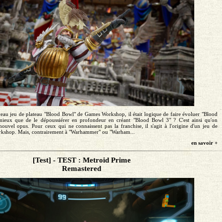
veau jeu de plateau "Blood Bowl" de Games Workshop, il était logique de faire évoluer "Blood
ieux que de le dépoussiérer en profondeur en créant "Blood Bowl 3" ? C'est ainsi qu'on
uvel opus. Pour ceux qui ne connaissent pas la franchise, il s'agit à l'origine d'un jeu de
rkshop. Mais, contrairement à "Warhammer" ou "Warham...
en savoir +
[Test] - TEST : Metroid Prime
Remastered