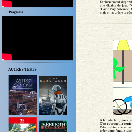
Exclusivement disponibl
une dizaine de jeux "M
"Game Boy Advance" (G
› Pragmata
mais on apprécie le côté
AUTRES TESTS
À la rédaction, nous tes
C'est pourquoi la sorti
Petoons Studio et édité
créer votre famille jus