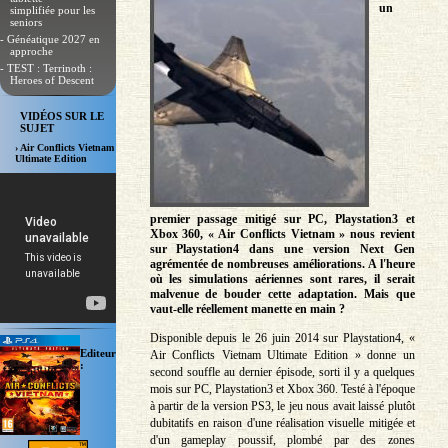
un
simplifiée pour les
seniors
- Généatique 2027 en
approche
- TEST : Terrinoth :
Heroes of Descent
VIDÉOS SUR LE
SUJET
› Air Conflicts Vietnam
Ultimate Edition
premier passage mitigé sur PC, Playstation3 et
Xbox 360, « Air Conflicts Vietnam » nous revient
sur Playstation4 dans une version Next Gen
agrémentée de nombreuses améliorations. A l'heure
où les simulations aériennes sont rares, il serait
malvenue de bouder cette adaptation. Mais que
vaut-elle réellement manette en main ?
Disponible depuis le 26 juin 2014 sur Playstation4, «
Editeur
Air Conflicts Vietnam Ultimate Edition » donne un
:
second souffle au dernier épisode, sorti il y a quelques
mois sur PC, Playstation3 et Xbox 360. Testé à l'époque
à partir de la version PS3, le jeu nous avait laissé plutôt
dubitatifs en raison d'une réalisation visuelle mitigée et
d'un gameplay poussif, plombé par des zones