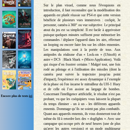
Sur le plan visuel, comme nous l'évoquions en
introduction, il faut reconnaître que la modélisation des
appareils est plutôt réussie sur PS4 et que cette version
bénéficie de plusieurs vues immersives : cockpit, 3e
personne, caméra à 360° ou vue subjective. Le principal
atout du jeu est sa simplicité. Il est facile à apprivoiser
puisque quelques minutes suffisent pour mémoriser les
commandes / déplacer l'appareil dans les airs, effectuer
un looping ou encore faire feu sur les cibles ennemies.
Les manipulations sont à la portée de tous. Aux
antipodes du réalisme d'un « Lock-on » (Ubisoft) et
autre « DCS : Black Shark » (Micro Application). Voilà
qui risque d’en frustrer certains ! Malgré tout, une fois
rodé au pilotage et à l'utilisation des missiles (dont la
caméra peut suivre la trajectoire jusqu'au point
d'impact), l'expérience est assez dynamique à l’exemple
de la phase où l'on incarne le mitrailleur du UH-1 Huey
et de celle où l’on assiste au largage de bombes.
Concernant l'intelligence artificielle, le résultat n'est pas
Encore plus de tests
ici
probant, vu que les coéquipiers vous laissent la plupart
du temps éliminer - un à un - les différents appareils
ennemis. Dommage qu’ils ne soient pas plus combatifs.
Quant aux appareils ennemis, ils vous donneront tout de
même du fil à retordre lors des « dogfights ». Avec une
campagne qui occupe près de neuf heures (une de plus
qu'avec les autres versions) et un mode multijoueur