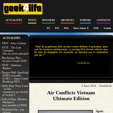
ACTUALITÉS
TESTS
DOSSIERS
ARCHIVES
FORUMS
CONTACTS
PC
PS5
PS4
Xbox Series X
ONE
Switch
ACTUALITÉS
- TRST : Astro Colony
"Doté de graphismes HD, de plus vastes théâtres d'opération, ainsi
- TEST : The Last
que de contenus additionnels, ce portage PS4 devrait séduire tous
Caretaker
les fans de dogfights. En revanche, ne cherchez pas la simulation
(Jeu en accès anticipé)
pur jus !"
- PlayStation Plus :
les jeux d’août 2026
Geek4Life
- TEST : Splatoon
Raiders
- Dragon Ball: Sparking!
ZERO accueille
le DLC « Super Limit-
Breaking NEO »
- Hello Kitty Party Land
5 Aout 2014 - Geek4Life
: la fête
Air Conflicts Vietnam
commence sur Switch
et Switch 2
Ultimate Edition
- Call of Duty: Modern
Warfare 4
sera jouable à l’EWC
- Facilotab Zen : une
Après
tablette