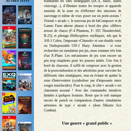
bombarder les sites stratégiques (DCA, bases, unités
AUTRES TESTS
vietcongs...), d’éliminer toutes les troupes et appareils
ennemis de la zone ou d'effectuer des missions de
sauvetage et même de vous poser sur un porte-avions !
Orienté « arcade », le nouveau jeu de bitComposer et de
Games Farm alterne phases à bord des plus célèbres
avions de chasse (F-4 Phantom, F- 105 Thunderchief,
B-25), et pilotage d'hélicoptères mythiques, tels que le
AH-1 Cobra, l'imposant «Chinook» et son double rotor
ou l'indispensable UH-1 Huey. Attention : si vous
recherchez un simulateur pur jus, nous sommes très loin
d'un X-Plane. Les mécanismes de jeu sont encore un
peu trop simplistes pour les joueurs initiés. Une fois à
bord du chasseur, il suffit de composer avec la gestion
de la postcombustion et des aérofreins pour survoler les
différents sites stratégiques, tout en évitant de quitter la
zone d'intervention (symboliser par d'imposants murs
rouges translucides). Pour le coup, le côté « arcade » est
clairement assumé ! Avec des commandes intuitives
limitées à quelques boutons. Reste que le soft manque
encore de punch en comparaison d'autres simulations
aériennes de type « arcade » (dont l'illustre Ace
Combat).
Une guerre « grand public »