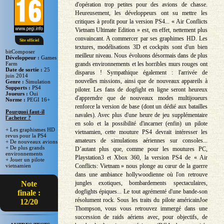
d'opération trop petites pour des avions de chasse.
Heureusement, les développeurs ont su mettre les
critiques à profit pour la version PS4... « Air Conflicts
Vietnam Ultimate Edition » est, en effet, nettement plus
convaincant. A commercer par ses graphimes HD. Les
Site officiel
textures, modélisations 3D et cockpits sont d'un bien
bitComposer
meilleur niveau. Nous évoluons désormais dans de plus
Développeur :
Games
grands environnements et les horribles murs rouges ont
Farm
Date de sortie :
25
disparus ! Sympathique également : l'arrivée de
juin 2014
nouvelles missions, ainsi que de nouveaux appareils à
Genre :
Simulation
Supports :
PS4
piloter. Les fans de dogfight en ligne seront heureux
Joueurs :
Oui
d'apprendre que de nouveaux modes multijoueurs
Norme :
PEGI 16+
renforce la version de base (dont un dédié aux batailles
Pourquoi faut-il
navales). Avec plus d'une heure de jeu supplémentaire
l'acheter ?
en solo et la possibilité d'incarner (enfin) un pilote
+ Les graphismes HD
vietnamien, cette mouture PS4 devrait intéresser les
revus pour la PS4
amateurs de simulations aériennes sur consoles...
+ De nouveaux avions
+ De plus grands
D’autant plus que, comme pour les moutures PC,
environnements
Playstation3 et Xbox 360, la version PS4 de « Air
+ Jouer un pilote
Conflicts: Vietnam » nous plonge au cœur de la guerre
vietnamien
dans une ambiance hollywoodienne où l'on retrouve
jungles exotiques, bombardements spectaculaires,
Note
dogfights épiques... Le tout agrémenté d'une bande-son
finale :
résolument rock. Sous les traits du pilote américainJoe
12/20
Thompson, vous vous retrouvez immergé dans une
succession de raids aériens avec, pour objectifs, de