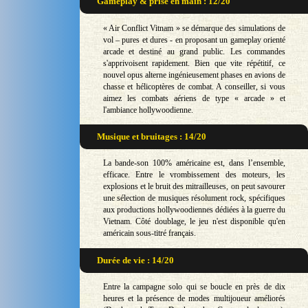
Gameplay & prise en main : 12/20
« Air Conflict Vitnam » se démarque des simulations de
vol – pures et dures - en proposant un gameplay orienté
arcade et destiné au grand public. Les commandes
s'apprivoisent rapidement. Bien que vite répétitif, ce
nouvel opus alterne ingénieusement phases en avions de
chasse et hélicoptères de combat. A conseiller, si vous
aimez les combats aériens de type « arcade » et
l'ambiance hollywoodienne.
Musique et bruitages : 14/20
La bande-son 100% américaine est, dans l’ensemble,
efficace. Entre le vrombissement des moteurs, les
explosions et le bruit des mitrailleuses, on peut savourer
une sélection de musiques résolument rock, spécifiques
aux productions hollywoodiennes dédiées à la guerre du
Vietnam. Côté doublage, le jeu n'est disponible qu'en
américain sous-titré français.
Durée de vie : 14/20
Entre la campagne solo qui se boucle en près de dix
heures et la présence de modes multijoueur améliorés