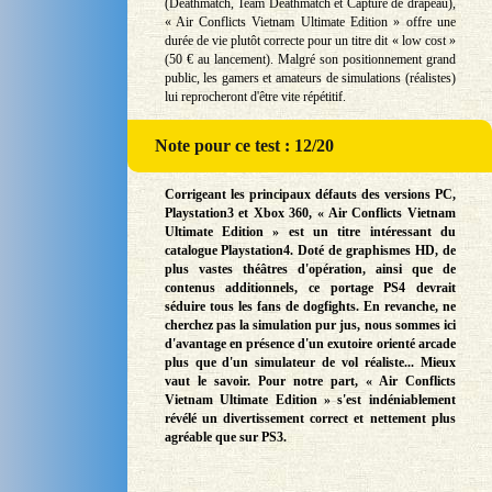
(Deathmatch, Team Deathmatch et Capture de drapeau),
« Air Conflicts Vietnam Ultimate Edition » offre une
durée de vie plutôt correcte pour un titre dit « low cost »
(50 € au lancement). Malgré son positionnement grand
public, les gamers et amateurs de simulations (réalistes)
lui reprocheront d'être vite répétitif.
Note
pour ce test : 12/20
Corrigeant les principaux défauts des versions PC,
Playstation3 et Xbox 360, « Air Conflicts Vietnam
Ultimate Edition » est un titre intéressant du
catalogue Playstation4. Doté de graphismes HD, de
plus vastes théâtres d'opération, ainsi que de
contenus additionnels, ce portage PS4 devrait
séduire tous les fans de dogfights. En revanche, ne
cherchez pas la simulation pur jus, nous sommes ici
d'avantage en présence d'un exutoire orienté arcade
plus que d'un simulateur de vol réaliste... Mieux
vaut le savoir. Pour notre part, « Air Conflicts
Vietnam Ultimate Edition » s'est indéniablement
révélé un divertissement correct et nettement plus
agréable que sur PS3.