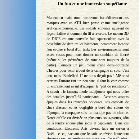
Un fun et une immersion stupéfiante
Manette en main, nous retrouvons immédiatement nos
marques avec un ATH bien pensé et une intelligence
artificielle honorable. Les soldats ennemis agissent de
façon réaliste et donnent du fil à retordre. Le moteur 3D
de DICE est une nouvelle fois spectaculaire avec la
possibilité de détruire les bâtiments, notamment lorsque
l'on évolue à bord d'un tank. Les environnements sont
assez vastes pour nous donner un semblant de liberté
(même si les périmètres de zone sont toujours de la
partie). Compter un peu moins d'une demi-douzaine
d'heures pour venir à bout de la campagne en solo, c'est
peu, mais “Battlefield 1” ne nous déçoit pas ! Même si
certains l'auront fini un peu vite, il faut la voir comme
un entraînement avant d’attaquer le "plat de résistance".
A savoir : le fameux mode mulitjoueur qui nous offre
des batailles jusqu'à 64 participants... Avec ses assauts
épiques dans les tranchées boueuses, ses combats de
chars d'assaut et les dogfights à bord des avions de
l’époque, la campagne solo ne manque pas de charme.
Notez qu'elle est divisée en plusieurs sous-parties, afin
de la rendre encore plus riche et captivante. Dans ces
conditions, Electronic Arts devrait faire un carton à
Noël... et ce, sachant que le soft se révèle hautement
chronophage en multijoueur avec ses “maps” ultra-