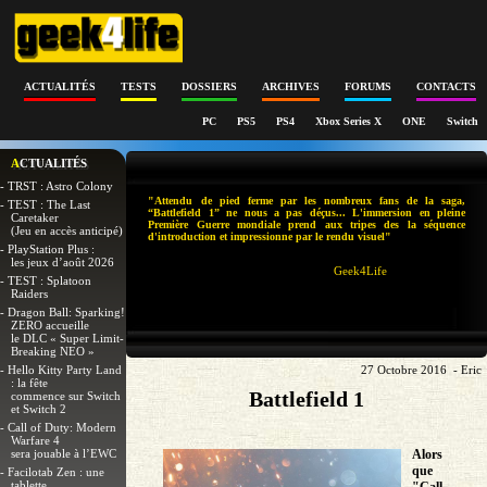
ACTUALITÉS
TESTS
DOSSIERS
ARCHIVES
FORUMS
CONTACTS
PC
PS5
PS4
Xbox Series X
ONE
Switch
ACTUALITÉS
- TRST : Astro Colony
"Attendu de pied ferme par les nombreux fans de la saga,
- TEST : The Last
“Battlefield 1” ne nous a pas déçus... L'immersion en pleine
Caretaker
Première Guerre mondiale prend aux tripes des la séquence
(Jeu en accès anticipé)
d'introduction et impressionne par le rendu visuel"
- PlayStation Plus :
les jeux d’août 2026
Geek4Life
- TEST : Splatoon
Raiders
- Dragon Ball: Sparking!
ZERO accueille
le DLC « Super Limit-
Breaking NEO »
- Hello Kitty Party Land
27 Octobre 2016 - Eric
: la fête
Battlefield 1
commence sur Switch
et Switch 2
- Call of Duty: Modern
Warfare 4
sera jouable à l’EWC
Alors
que
- Facilotab Zen : une
tablette