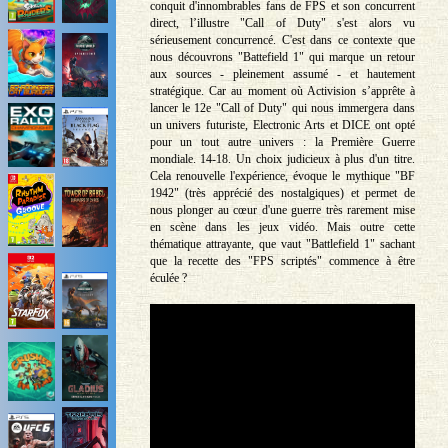
conquit d'innombrables fans de FPS et son concurrent
direct, l’illustre "Call of Duty" s'est alors vu
sérieusement concurrencé. C'est dans ce contexte que
nous découvrons "Battefield 1" qui marque un retour
aux sources - pleinement assumé - et hautement
stratégique. Car au moment où Activision s’apprête à
lancer le 12e "Call of Duty" qui nous immergera dans
un univers futuriste, Electronic Arts et DICE ont opté
pour un tout autre univers : la Première Guerre
mondiale. 14-18. Un choix judicieux à plus d'un titre.
Cela renouvelle l'expérience, évoque le mythique "BF
1942" (très apprécié des nostalgiques) et permet de
nous plonger au cœur d'une guerre très rarement mise
en scène dans les jeux vidéo. Mais outre cette
thématique attrayante, que vaut "Battlefield 1" sachant
que la recette des "FPS scriptés" commence à être
éculée ?