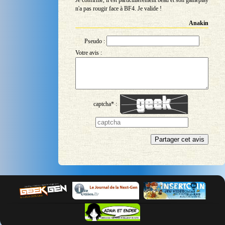
Je confirme, il est particulièrement beau et son gameplay
n'a pas rougir face à BF4. Je valide !
Anakin
Pseudo :
Votre avis :
captcha* :