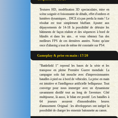
Textures HD, modélisation 3D spectaculaire, mise en
scène soignée et foisonnante de détails, effet d'ombres et
lumières dynamiques... DICE n'a pas perdu la main ! Le
résultat est tout simplement bluffant. Ajouter aux
dépaysements de 14-18 la possibilité de détruire les
bâtiments de façon réaliste et des séquences à bord de
blindés et dans les airs... et vous obtenez l'un des
meilleurs FPS de ces dernières années. Notez qu'une
once d'aliasing a tout de même été constatée sur PS4.
Gameplay & prise en main : 17/20
“Battlefield 1” reprend les bases de la série et les
transpose en pleine Première Guerre mondiale. La
campagne solo fait mouche avec d'impressionnantes
batailles à pied ou à bord de véhicules. La prise en main
est intuitive et l'intelligence artificielle belliqueuse. Tout
converge pour nous immerger avec un dynamisme
savamment distillé tout au long de l'aventure. Côté
multijoueur, là aussi, le bilan est positif. Les batailles à
64 joueurs assurent d'innombrables heures
d'amusement. Original : les développeurs ont intégré la
possibilité de charger les ennemis baïonnette au canon.