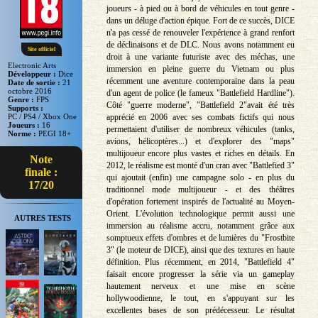
joueurs - à pied ou à bord de véhicules en tout genre -
dans un déluge d'action épique. Fort de ce succès, DICE
n'a pas cessé de renouveler l'expérience à grand renfort
de déclinaisons et de DLC. Nous avons notamment eu
Site officiel
droit à une variante futuriste avec des méchas, une
Electronic Arts
immersion en pleine guerre du Vietnam ou plus
Développeur :
Dice
récemment une aventure contemporaine dans la peau
Date de sortie :
21
octobre 2016
d'un agent de police (le fameux "Battlefield Hardline").
Genre :
FPS
Côté "guerre moderne", "Battlefield 2"avait été très
Supports :
apprécié en 2006 avec ses combats fictifs qui nous
PC / PS4 / Xbox One
Joueurs :
16
permettaient d'utiliser de nombreux véhicules (tanks,
Norme :
PEGI 18+
avions, hélicoptères...) et d'explorer des "maps"
multijoueur encore plus vastes et riches en détails. En
Note
2012, le réalisme est monté d'un cran avec "Battlefied 3"
finale :
qui ajoutait (enfin) une campagne solo - en plus du
17/20
traditionnel mode multijoueur - et des théâtres
d'opération fortement inspirés de l'actualité au Moyen-
Orient. L'évolution technologique permit aussi une
AUTRES TESTS
immersion au réalisme accru, notamment grâce aux
somptueux effets d'ombres et de lumières du "Frostbite
3" (le moteur de DICE), ainsi que des textures en haute
définition. Plus récemment, en 2014, "Battlefield 4"
faisait encore progresser la série via un gameplay
hautement nerveux et une mise en scène
hollywoodienne, le tout, en s'appuyant sur les
excellentes bases de son prédécesseur. Le résultat