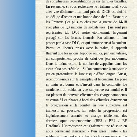
de somptueuses reconstitutions de ces terribles batailles.
En revanche, si vous recherchez le réalisme total, vous
allez vite déchanter... Le parti pris de DICE est d'offrir
un déluge d'action et une bonne dose de fun. Reste que
les Français (les plus touchés par la guerre de 14-18
avec plus de 1,3 millions de soldats tués !) ne sont pas
représentés ici. D'où notre étonnement, largement
partagé sur les forums français. Par ailleurs, il faut
passer par la case DLC, ce qui annonce aussi la couleur.
Parmi les libertés prises avec la réalité, il apparaît
flagrant que les avions l'époque ont ici, par leur vitesse,
un comportement proche de celui des jets modernes.
Dans le même esprit, le nombre de zeppelins dans les
cieux n'est pas crédible... Si l'on commence à analyser le
jeu en profondeur, la liste risque d'être longue. Aussi,
recentrons-nous sur le gameplay et le contenu. La prise
en main est bonne et s’inscrit dans la continuité. Le
maniement du soldat en vue subjective est intuitif et il
est plaisant de pouvoir effectuer des charge baïonnettes
au canon ! Les phases à bord des véhicules dynamisent
la progression et le combat en vue subjective est
immersif au possible. En solo, la progression est
ingénieusement amenée et change totalement des
derniers opus contemporains (BF3 / BF4 / BF
Hardline). L’introduction est également une réussite en
nous permettant d'incarner - l’un après l’autre - les
soldats qui meurent au combat. Ce choix met en exergue