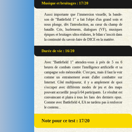
Musique et bruitages : 17/20
Aussi importante que l’immersion visuelle, la bande-
son de “Battlefield 1” a fait l'objet d'un grand soin et
nous plonge, dès l'introduction, au cœur du champ de
bataille. Cris, hurlements, dialogues (VF), musiques
épiques et bruitages ultra-réalistes, le bilan s’inscrit dans
la continuité du savoir-faire de DICE en la matière.
Durée de vie : 16/20
Avec “Battlefield 1” attendez-vous à près de 5 ou 6
heures de combats contre l'intelligence artificielle et sa
campagne solo mémorable. C'est peu, mais il faut la voir
comme un entrainement avant d'aller combattre sur
Internet. Côté multijoueur, il y a amplement de quoi
s'occuper avec différents modes de jeu et des maps
pouvant accueillir jusqu'à 64 participants. Le résultat est
convaincant et plaira à tous les fans des derniers opus.
Comme avec Battlefield 4, EA ne tardera pas à renforcer
le contenu...
Note
pour ce test : 17/20