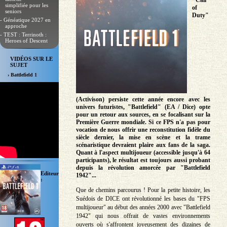
"Call
simplifiée pour les
of
seniors
Duty"
- Généatique 2027 en
approche
- TEST : Terrinoth :
Heroes of Descent
VIDÉOS SUR LE
SUJET
› Battlefield 1
(Activison) persiste cette année encore avec les
univers futuristes, "Battlefield" (EA / Dice) opte
pour un retour aux sources, en se focalisant sur la
Première Guerre mondiale. Si ce FPS n'a pas pour
vocation de nous offrir une reconstitution fidèle du
siècle dernier, la mise en scène et la trame
scénaristique devraient plaire aux fans de la saga.
Quant à l'aspect multijoueur (accessible jusqu'à 64
participants), le résultat est toujours aussi probant
depuis la révolution amorcée par "Battlefield
Editeur
1942"...
:
Que de chemins parcourus ! Pour la petite histoire, les
Suédois de DICE ont révolutionné les bases du "FPS
multijoueur" au début des années 2000 avec "Battlefield
1942" qui nous offrait de vastes environnements
ouverts où s'affrontent joyeusement des dizaines de