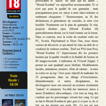
provocantes et "kitsch" les unes que les autres -,
"Mortal Kombat" est aujourd'hui incontournable. Et ce
n'est pas pour la qualité de son gameplay... mais
principalement pour ses mises à mort ultra-violentes et
totalement choquantes ! Heureusement, au fil des
Site officiel
déclinaisons et générations de consoles, la série s'est
Développeur :
bonifiée. Notamment sur le plan du gameplay. Et cela,
NetherRealm
Date de sortie :
23
jusqu'au dixième opus (Mortal Kombat 10)
avril 2019
particulièrement abouti, sur le fond comme sur la forme.
Genre :
Combat
Supports :
Dans ce contexte, avec la sortie du onzième volet sur
PC PS4 ONE Switch 3DS
PC, Switch, PlayStation4 et Xbox One, nous étions
Joueurs :
1-2
Norme :
PEGI 18+
curieux de découvrir ce qui attend les fans au-delà de ce
condensé de violence extrême. Testé sur PS4 (non Pro),
Pourquoi faut-il
"Mortal Kombat 11" impressionne dès les premiers
l'acheter ?
instants par la qualité visuelle et la fluidité de l'action en
+ 25 personnages
60 images/seconde. L'utilisation de l'Unreal Engine 3
+ Les combos
+ La réalisation
permet un saut qualitatif assez bluffant. Modélisations
+ Le contenu
faciales, animations, textures, effets de ralentis... la mise
en scène est au top ! Avec pour objectif de maltraiter les
Note
25 protagonistes dans un déluge d’éviscérations,
finale :
démembrements et autres décapitations, les
18/20
développeurs nous ont concocté un exutoire résolument
"mature" et outrancier. Au-delà des fameuses mises à
morts (Fatalities) ultra-sadiques, c'est tout au long des
AUTRES TESTS
combats que les personnages versent leur sang. Ce qui
en fait le Mortal Kombat le plus gore à ce jour et, de ce
fait, un jeu destiné aux seuls 18+. Ce qui est une