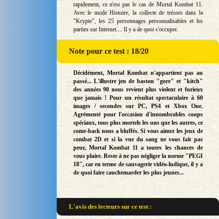
rapidement, ce n'est pas le cas de Mortal Kombat 11.
Avec le mode Histoire, la collecte de trésors dans la
"Krypte", les 25 personnages personnalisables et les
parties sur Internet.... Il y a de quoi s'occuper.
Note
pour ce test : 18/20
Décidément, Mortal Kombat n'appartient pas au
passé... L'illustre jeu de baston "gore" et "kitch"
des années 90 nous revient plus violent et furieux
que jamais ! Pour un résultat spectaculaire à 60
images / secondes sur PC, PS4 et Xbox One.
Agrémenté pour l'occasion d'innombrables coups
spéciaux, tous plus mortels les uns que les autres, ce
come-back nous a bluffés. Si vous aimez les jeux de
combat 2D et si la vue du sang ne vous fait pas
peur, Mortal Kombat 11 a toutes les chances de
vous plaire. Reste à ne pas négliger la norme "PEGI
18", car en terme de sauvagerie vidéo-ludique, il y a
de quoi faire cauchemarder les plus jeunes...
L'avis des lecteurs sur
ce test :