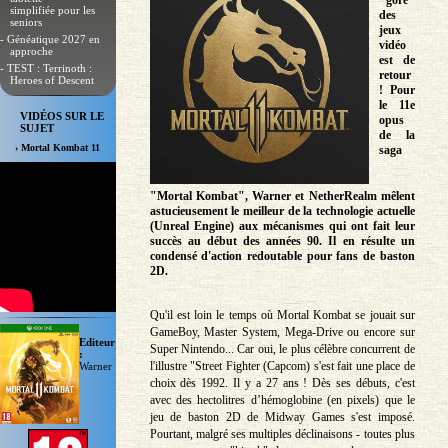
"gore"
simplifiée pour les
des
seniors
jeux
- Généatique 2027 en
vidéo
approche
est de
- TEST : Terrinoth :
retour
Heroes of Descent
! Pour
le 11e
VIDÉOS SUR LE
opus
SUJET
de la
› Mortal Kombat 11
saga
"Mortal Kombat", Warner et NetherRealm mêlent
astucieusement le meilleur de la technologie actuelle
(Unreal Engine) aux mécanismes qui ont fait leur
succès au début des années 90. Il en résulte un
condensé d'action redoutable pour fans de baston
2D.
Qu'il est loin le temps où Mortal Kombat se jouait sur
GameBoy, Master System, Mega-Drive ou encore sur
Editeur
Super Nintendo... Car oui, le plus célèbre concurrent de
:
l'illustre "Street Fighter (Capcom) s'est fait une place de
Warner
choix dès 1992. Il y a 27 ans ! Dès ses débuts, c'est
avec des hectolitres d’hémoglobine (en pixels) que le
jeu de baston 2D de Midway Games s'est imposé.
Pourtant, malgré ses multiples déclinaisons - toutes plus