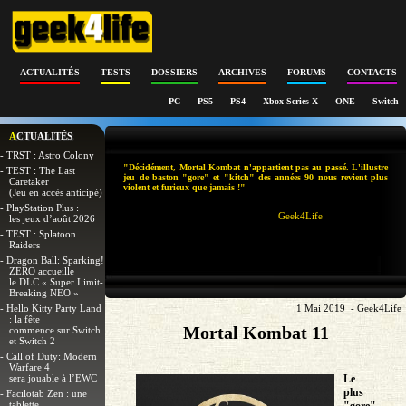
ACTUALITÉS
TESTS
DOSSIERS
ARCHIVES
FORUMS
CONTACTS
PC
PS5
PS4
Xbox Series X
ONE
Switch
ACTUALITÉS
- TRST : Astro Colony
"Décidément, Mortal Kombat n'appartient pas au passé. L'illustre
- TEST : The Last
jeu de baston "gore" et "kitch" des années 90 nous revient plus
Caretaker
violent et furieux que jamais !"
(Jeu en accès anticipé)
- PlayStation Plus :
Geek4Life
les jeux d’août 2026
- TEST : Splatoon
Raiders
- Dragon Ball: Sparking!
ZERO accueille
le DLC « Super Limit-
Breaking NEO »
- Hello Kitty Party Land
1 Mai 2019 - Geek4Life
: la fête
Mortal Kombat 11
commence sur Switch
et Switch 2
- Call of Duty: Modern
Warfare 4
sera jouable à l’EWC
Le
plus
- Facilotab Zen : une
tablette