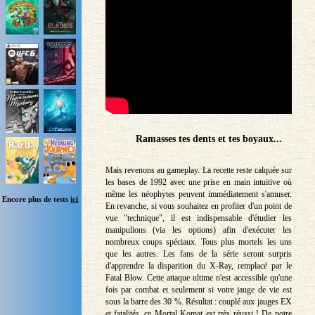
Ramasses tes dents et tes boyaux...
Mais revenons au gameplay. La recette reste calquée sur
les bases de 1992 avec une prise en main intuitive où
même les néophytes peuvent immédiatement s'amuser.
Encore plus de tests
ici
En revanche, si vous souhaitez en profiter d'un point de
vue "technique", il est indispensable d'étudier les
manipulions (via les options) afin d'exécuter les
nombreux coups spéciaux. Tous plus mortels les uns
que les autres. Les fans de la série seront surpris
d'apprendre la disparition du X-Ray, remplacé par le
Fatal Blow. Cette attaque ultime n'est accessible qu'une
fois par combat et seulement si votre jauge de vie est
sous la barre des 30 %. Résultat : couplé aux jauges EX
et fatalités, ce Mortal Komat est très réussi ! De notre