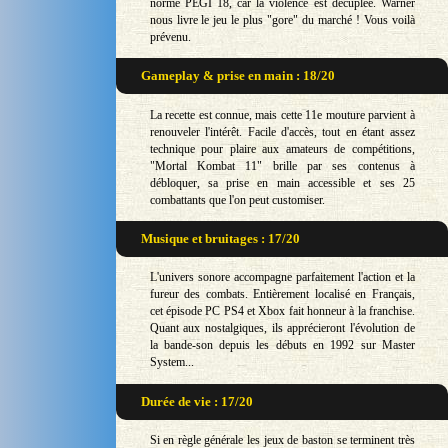
norme PEGI 18, car la violence est décuplée. Warner
nous livre le jeu le plus "gore" du marché ! Vous voilà
prévenu.
Gameplay & prise en main : 18/20
La recette est connue, mais cette 11e mouture parvient à
renouveler l'intérêt. Facile d'accès, tout en étant assez
technique pour plaire aux amateurs de compétitions,
"Mortal Kombat 11" brille par ses contenus à
débloquer, sa prise en main accessible et ses 25
combattants que l'on peut customiser.
Musique et bruitages : 17/20
L'univers sonore accompagne parfaitement l'action et la
fureur des combats. Entièrement localisé en Français,
cet épisode PC PS4 et Xbox fait honneur à la franchise.
Quant aux nostalgiques, ils apprécieront l'évolution de
la bande-son depuis les débuts en 1992 sur Master
System...
Durée de vie : 17/20
Si en règle générale les jeux de baston se terminent très