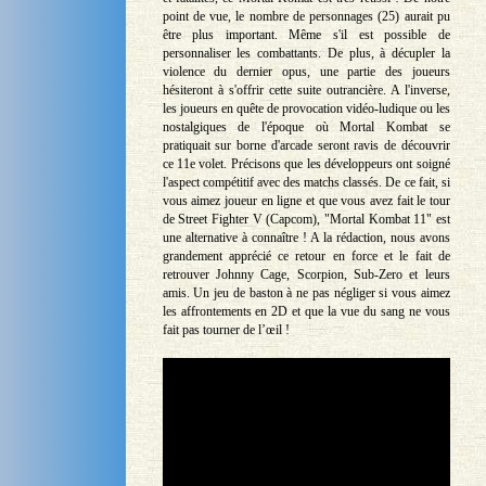
point de vue, le nombre de personnages (25) aurait pu
être plus important. Même s'il est possible de
personnaliser les combattants. De plus, à décupler la
violence du dernier opus, une partie des joueurs
hésiteront à s'offrir cette suite outrancière. A l'inverse,
les joueurs en quête de provocation vidéo-ludique ou les
nostalgiques de l'époque où Mortal Kombat se
pratiquait sur borne d'arcade seront ravis de découvrir
ce 11e volet. Précisons que les développeurs ont soigné
l'aspect compétitif avec des matchs classés. De ce fait, si
vous aimez joueur en ligne et que vous avez fait le tour
de Street Fighter V (Capcom), "Mortal Kombat 11" est
une alternative à connaître ! A la rédaction, nous avons
grandement apprécié ce retour en force et le fait de
retrouver Johnny Cage, Scorpion, Sub-Zero et leurs
amis. Un jeu de baston à ne pas négliger si vous aimez
les affrontements en 2D et que la vue du sang ne vous
fait pas tourner de l’œil !