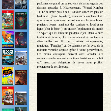
performance quand on se souvient de la sauvagerie des
derniers épisodes !. Heureusement, "Mortal Kombat
11" ne se limite plus à cela ! Si vous aimez les jeux de
baston 2D (façon Injustice), vous aurez amplement de
quoi vous occuper avec un vrai mode solo jouable sur
plusieurs heures, ainsi que des combats en local et en
ligne (c'est la base !) ou encore l'exploration du mode
"Krypte", qui est limite un jeu dans le jeu. Dans la pure
tradition de la série, il y a énormément de contenus à
déverrouiller au fil des combats (équipements,
musiques, "Fatatilies"...). Le paiement se fait avec de la
monnaie virtuelle acquise grâce à votre persévérance.
Les moins courageux peuvent aussi accéder aux
contenus via des micro-transactions. Insistons sur le fait
qu'il n'est pas obligatoire de payer pour profiter
pleinement de ce 11e opus.