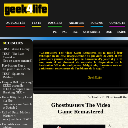
ACTUALITÉS
TESTS
DOSSIERS
ARCHIVES
FORUMS
CONTACTS
PC
PS5
PS4
Xbox Series X
ONE
Switch
ACTUALITÉS
- TRST : Astro Colony
"Ghostbusters The Video Game Remastered est la mise à jour
- TEST : The Last
technique en 4K et 60 images/seconde du jeu vidéo de 2009. Il fera
Caretaker
plaisir aux joueurs n'ayant pas eu l'occasion d'y jouer il y a 10
(Jeu en accès anticipé)
ans, mais il est décevant de constater la disparation de la
- PlayStation Plus :
localisation VF et du multijoueur. Malgré cela, l'aventure solo est
parfaitement respectueuse de l’ambiance de la saga."
les jeux d’août 2026
- TEST : Splatoon
Raiders
Geek4Life
- Dragon Ball: Sparking!
ZERO accueille
le DLC « Super Limit-
Breaking NEO »
- Hello Kitty Party Land
5 Octobre 2019 - Geek4Life
: la fête
Ghostbusters The Video
commence sur Switch
et Switch 2
Game Remastered
- Call of Duty: Modern
Warfare 4
sera jouable à l’EWC
- Facilotab Zen : une
A
tablette