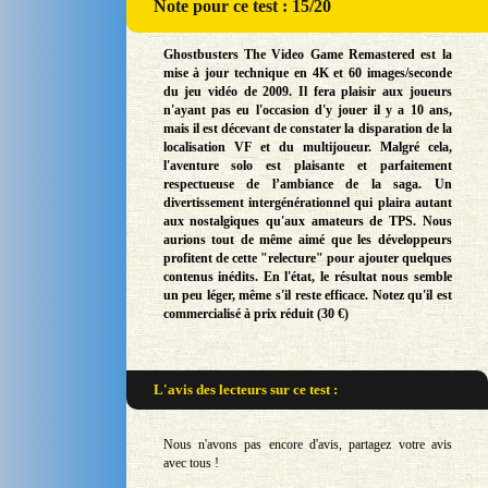
Note
pour ce test : 15/20
Ghostbusters The Video Game Remastered est la
mise à jour technique en 4K et 60 images/seconde
du jeu vidéo de 2009. Il fera plaisir aux joueurs
n'ayant pas eu l'occasion d'y jouer il y a 10 ans,
mais il est décevant de constater la disparation de la
localisation VF et du multijoueur. Malgré cela,
l'aventure solo est plaisante et parfaitement
respectueuse de l’ambiance de la saga. Un
divertissement intergénérationnel qui plaira autant
aux nostalgiques qu'aux amateurs de TPS. Nous
aurions tout de même aimé que les développeurs
profitent de cette "relecture" pour ajouter quelques
contenus inédits. En l'état, le résultat nous semble
un peu léger, même s'il reste efficace. Notez qu'il est
commercialisé à prix réduit (30 €)
L'avis des lecteurs sur
ce test :
Nous n'avons pas encore d'avis, partagez votre avis
avec tous !