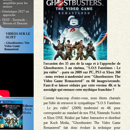
simplifiée pour les
seniors
- Généatique 2027 en
approche
- TEST : Terrinoth :
Heroes of Descent
VIDÉOS SUR LE
SUJET
› Ghostbusters: The
Video Game
Remastered
l'occasion des 35 ans de la saga et à l'approche de
Ghostbusters 3 au cinéma, "S.O.S Fantômes : Le
jeu vidéo" - paru en 2009 sur PC, PS3 et Xbox 360
- nous revient à modernisé avec "Ghostbusters The
Video Game Remastered" en 60 images/seconde.
Faut-il se laisser séduire par cette version 4K et la
nostalgie qui entoure cette mythique franchise ?
Comme beaucoup d'entre-vous, nous étions charmés
par l'idée de retrouver le sympathique "S.O.S Fantômes
Editeur
: Le jeu vidéo" (2009) modernisé en 4K pour
:
Koch
correspondre au standard de nos PS4, Nintendo Switch
Media
et Xbox ONE. Réalisé par Saber Interactive et distribué
par Koch Media, "Ghostbusters The Video Game
Remastered" fait donc évoluer la technique pour