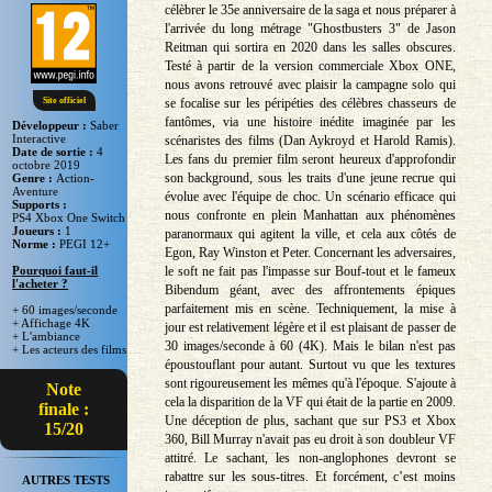
célèbrer le 35e anniversaire de la saga et nous préparer à
l'arrivée du long métrage "Ghostbusters 3" de Jason
Reitman qui sortira en 2020 dans les salles obscures.
Testé à partir de la version commerciale Xbox ONE,
nous avons retrouvé avec plaisir la campagne solo qui
se focalise sur les péripéties des célèbres chasseurs de
Site officiel
fantômes, via une histoire inédite imaginée par les
Développeur :
Saber
Interactive
scénaristes des films (Dan Aykroyd et Harold Ramis).
Date de sortie :
4
Les fans du premier film seront heureux d'approfondir
octobre 2019
son background, sous les traits d'une jeune recrue qui
Genre :
Action-
Aventure
évolue avec l'équipe de choc. Un scénario efficace qui
Supports :
nous confronte en plein Manhattan aux phénomènes
PS4 Xbox One Switch
Joueurs :
1
paranormaux qui agitent la ville, et cela aux côtés de
Norme :
PEGI 12+
Egon, Ray Winston et Peter. Concernant les adversaires,
le soft ne fait pas l'impasse sur Bouf-tout et le fameux
Pourquoi faut-il
l'acheter ?
Bibendum géant, avec des affrontements épiques
parfaitement mis en scène. Techniquement, la mise à
+ 60 images/seconde
+ Affichage 4K
jour est relativement légère et il est plaisant de passer de
+ L'ambiance
30 images/seconde à 60 (4K). Mais le bilan n'est pas
+ Les acteurs des films
époustouflant pour autant. Surtout vu que les textures
sont rigoureusement les mêmes qu'à l'époque. S'ajoute à
Note
cela la disparition de la VF qui était de la partie en 2009.
finale :
Une déception de plus, sachant que sur PS3 et Xbox
15/20
360, Bill Murray n'avait pas eu droit à son doubleur VF
attitré. Le sachant, les non-anglophones devront se
rabattre sur les sous-titres. Et forcément, c’est moins
AUTRES TESTS