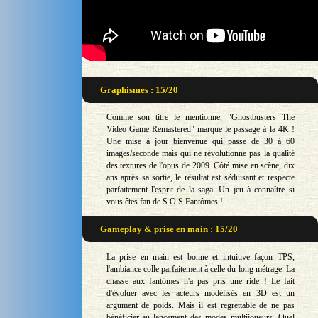
Graphismes : 15/20
Comme son titre le mentionne, "Ghostbusters The
Video Game Remastered" marque le passage à la 4K !
Une mise à jour bienvenue qui passe de 30 à 60
images/seconde mais qui ne révolutionne pas la qualité
des textures de l'opus de 2009. Côté mise en scène, dix
ans après sa sortie, le résultat est séduisant et respecte
parfaitement l'esprit de la saga. Un jeu à connaître si
vous êtes fan de S.O.S Fantômes !
Gameplay & prise en main : 15/20
La prise en main est bonne et intuitive façon TPS,
l'ambiance colle parfaitement à celle du long métrage. La
chasse aux fantômes n'a pas pris une ride ! Le fait
d'évoluer avec les acteurs modélisés en 3D est un
argument de poids. Mais il est regrettable de ne pas
bénéficier au lancement des modes multijoueurs. Quel