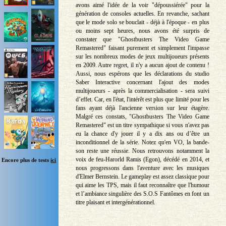
avons aimé l'idée de la voir "dépoussiérée" pour la
génération de consoles actuelles. En revanche, sachant
que le mode solo se bouclait - déjà à l'époque - en plus
ou moins sept heures, nous avons été surpris de
constater que "Ghostbusters The Video Game
Remastered" faisant purement et simplement l'impasse
sur les nombreux modes de jeux multijoueurs présents
en 2009. Autre regret, il n'y a aucun ajout de contenu !
Aussi, nous espérons que les déclarations du studio
Saber Interactive concernant l'ajout des modes
multijoueurs - après la commercialisation - sera suivi
d’effet. Car, en l'état, l'intérêt est plus que limité pour les
fans ayant déjà l'ancienne version sur leur étagère.
Malgré ces constats, "Ghostbusters The Video Game
Remastered" est un titre sympathique si vous n'avez pas
eu la chance d'y jouer il y a dix ans ou d’être un
inconditionnel de la série. Notez qu'en VO, la bande-
son reste une réussie. Nous retrouvons notamment la
voix de feu-Harorld Ramis (Egon), décédé en 2014, et
Encore plus de tests
ici
nous progressons dans l'aventure avec les musiques
d'Elmer Bernstein. Le gameplay est assez classique pour
qui aime les TPS, mais il faut reconnaître que l'humour
et l’ambiance singulière des S.O.S Fantômes en font un
titre plaisant et intergénérationnel.