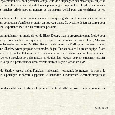
 également inclus pour permettre aux joueurs de s’imprégner des mécaniques du jeu et
es nouvelles stratégies des différents personnages disponibles. De plus, les joueurs
es matches privés avec un nombre de participants défini pour une expérience de jeu
st basé sur les performances des joueurs, ce qui signifie que le niveau des adversaires
un combattant s’améliore et atteint un nouveau palier. Ce système de jeu est conçu pour
rs l’expérience PvP la plus équilibrée possible.
it initialement un mode de jeu de Black Desert, mais a progressivement évolué pour
re jeu indépendant. Bien que le jeu s’inspire tout de même de Black Desert, Shadow
ns les codes des genres MOBA, Battle Royale ou encore MMO pour proposer son jeu
ne. Shadow Arena propose deux modes de jeu, l’un en solo et l’autre en équipe. Alors
euvent démontrer l’étendue de leurs capacités dans les matchs en solo, il est nécessaire
n de jeu stratégique lors des matchs en équipe. Les joueurs peuvent également profiter
 Co-op leur permettant de découvrir un nouveau style d’action en PvP.
e Shadow Arena inclut l’anglais, l’allemand, l’espagnol, le français, le russe, le
e, le portugais, le coréen, le japonais, le thaïlandais, l’indonésien, le chinois simplifié et
a disponible sur PC durant la première moitié de 2020 et arrivera ultérieurement sur
Geek4Life