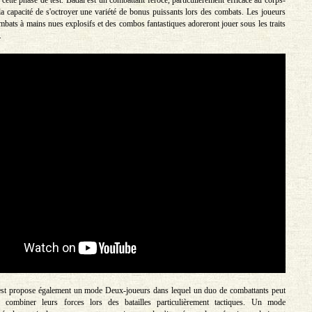
cette phase de test. Badal est un combattant féroce, particulièrement efficace au corps-
 la capacité de s'octroyer une variété de bonus puissants lors des combats. Les joueurs
mbats à mains nues explosifs et des combos fantastiques adoreront jouer sous les traits
.
test propose également un mode Deux-joueurs dans lequel un duo de combattants peut
 combiner leurs forces lors des batailles particulièrement tactiques. Un mode