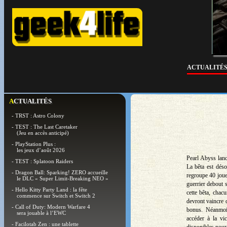
ACTUALITÉ
ACTUALITÉS
- TRST : Astro Colony
- TEST : The Last Caretaker
(Jeu en accès anticipé)
- PlayStation Plus :
les jeux d’août 2026
Pearl Abyss lan
- TEST : Splatoon Raiders
La bêta est dés
- Dragon Ball: Sparking! ZERO accueille
regroupe 40 joue
le DLC « Super Limit-Breaking NEO »
guerrier debout 
- Hello Kitty Party Land : la fête
cette bêta, chac
commence sur Switch et Switch 2
devront vaincre 
- Call of Duty: Modern Warfare 4
bonus. Néanmoin
sera jouable à l’EWC
accéder à la vi
- Facilotab Zen : une tablette