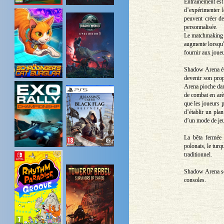
Entraînement est
d’expérimenter l
peuvent créer d
personnalisée.
Le matchmaking e
augmente lorsqu'
fournir aux joueu
Shadow Arena éta
devenir son prop
Arena pioche da
de combat en arè
que les joueurs p
d’établir un pla
d’un mode de jeu
La bêta fermée d
polonais, le turqu
traditionnel.
Shadow Arena ser
consoles.