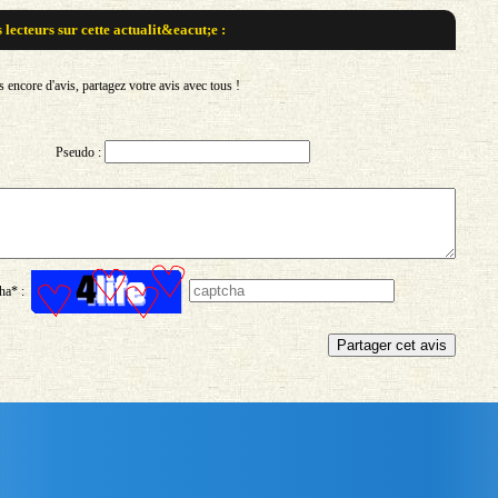
s lecteurs sur
cette actualit&eacut;e :
encore d'avis, partagez votre avis avec tous !
Pseudo :
ha* :