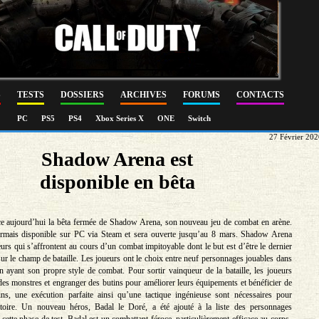
S
TESTS
DOSSIERS
ARCHIVES
FORUMS
CONTACTS
PC
PS5
PS4
Xbox Series X
ONE
Switch
27 Février 20
Shadow Arena est
disponible en bêta
ce aujourd’hui la bêta fermée de Shadow Arena, son nouveau jeu de combat en arène.
ormais disponible sur PC via Steam et sera ouverte jusqu’au 8 mars. Shadow Arena
urs qui s’affrontent au cours d’un combat impitoyable dont le but est d’être le dernier
sur le champ de bataille. Les joueurs ont le choix entre neuf personnages jouables dans
un ayant son propre style de combat. Pour sortir vainqueur de la bataille, les joueurs
des monstres et engranger des butins pour améliorer leurs équipements et bénéficier de
s, une exécution parfaite ainsi qu’une tactique ingénieuse sont nécessaires pour
ctoire. Un nouveau héros, Badal le Doré, a été ajouté à la liste des personnages