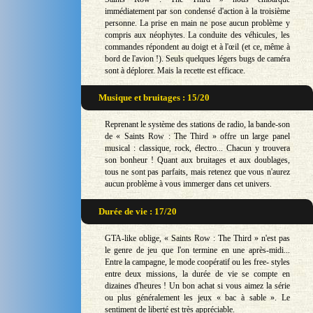
immédiatement par son condensé d'action à la troisième
personne. La prise en main ne pose aucun problème y
compris aux néophytes. La conduite des véhicules, les
commandes répondent au doigt et à l'œil (et ce, même à
bord de l'avion !). Seuls quelques légers bugs de caméra
sont à déplorer. Mais la recette est efficace.
Musique et bruitages : 15/20
Reprenant le système des stations de radio, la bande-son
de « Saints Row : The Third » offre un large panel
musical : classique, rock, électro... Chacun y trouvera
son bonheur ! Quant aux bruitages et aux doublages,
tous ne sont pas parfaits, mais retenez que vous n'aurez
aucun problème à vous immerger dans cet univers.
Durée de vie : 17/20
GTA-like oblige, « Saints Row : The Third » n'est pas
le genre de jeu que l'on termine en une après-midi...
Entre la campagne, le mode coopératif ou les free- styles
entre deux missions, la durée de vie se compte en
dizaines d'heures ! Un bon achat si vous aimez la série
ou plus généralement les jeux « bac à sable ». Le
sentiment de liberté est très appréciable.