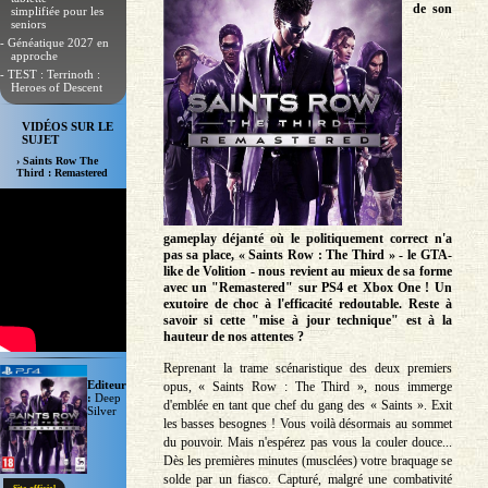
de son
simplifiée pour les
seniors
- Généatique 2027 en
approche
- TEST : Terrinoth :
Heroes of Descent
VIDÉOS SUR LE
SUJET
› Saints Row The
Third : Remastered
gameplay déjanté où le politiquement correct n'a
pas sa place, « Saints Row : The Third » - le GTA-
like de Volition - nous revient au mieux de sa forme
avec un "Remastered" sur PS4 et Xbox One ! Un
exutoire de choc à l'efficacité redoutable. Reste à
savoir si cette "mise à jour technique" est à la
hauteur de nos attentes ?
Reprenant la trame scénaristique des deux premiers
Editeur
opus, « Saints Row : The Third », nous immerge
:
Deep
d'emblée en tant que chef du gang des « Saints ». Exit
Silver
les basses besognes ! Vous voilà désormais au sommet
du pouvoir. Mais n'espérez pas vous la couler douce...
Dès les premières minutes (musclées) votre braquage se
solde par un fiasco. Capturé, malgré une combativité