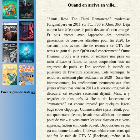
Quand on arrive en ville...
"Saints Row The Third Remastered" modernise
l'original paru en 2011 sur PC, PS3 et Xbox 360. Déjà
un peu fade à l'époque, le poids des ans n'a rien arrangé.
Et plus encore avec l'approche des nouvelles
générations de consoles attendues pour fin 2020. Le
sachant, nous avions hâte de retrouver ce GTA-like
remis au goût du jour. Qu'en est-il concrètement ? Outre
l'humour propre à la série, on retrouve une prise en
main efficace et fluide. Le mode coopération reste un
argument de poids et l'on apprécie la montée en
puissance de l'aventure scénarisée. Côté technique, le
rendu est nettement plus séduisant en 2020 ! Sans être
impressionnant, les améliorations permettent aux plus
jeunes n'ayant pas joué en 2011 à la version originale de
Encore plus de tests
ici
découvrir cet exutoire sacrément déjanté. Mais, à y
regarder de plus près, à l'heure du lancement ce
"remastered" est encore impacté par quelques légers
bugs et des clippings. Commercialisé à prix réduit, pour
une quartenaire d'euros, le soft reste alléchant - de notre
point de vue - si vous aimez les jeux d'action et si vous
appréciez l'action en monde ouvert. Dépoussiérer ce jeu
est une bonne initiative. Il devrait séduire tous ceux qui
ont fait le tour de GTA V (Rockstar), même si la