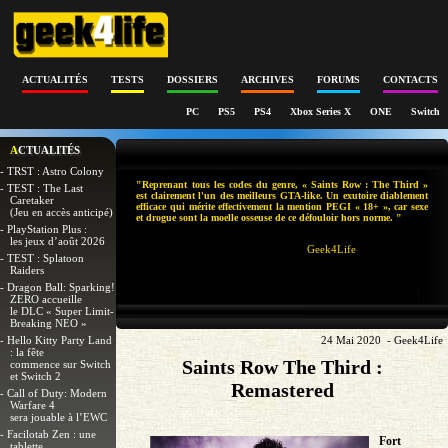
ACTUALITÉS
TESTS
DOSSIERS
ARCHIVES
FORUMS
CONTACTS
PC
PS5
PS4
Xbox Series X
ONE
Switch
ACTUALITÉS
- TRST : Astro Colony
"Reprenant tous les codes du genre, « Saints Row : The Third »
- TEST : The Last
est clairement l'un des meilleurs GTA-like. Un exutoire diablement
Caretaker
efficace qui mérite effectivement la mention PEGI « 18+ », car sexe
(Jeu en accès anticipé)
et drogue sont la moelle osseuse de ce défouloir hors norme. "
- PlayStation Plus :
les jeux d’août 2026
Geek4Life
- TEST : Splatoon
Raiders
- Dragon Ball: Sparking!
ZERO accueille
le DLC « Super Limit-
Breaking NEO »
- Hello Kitty Party Land
24 Mai 2020 - Geek4Life
: la fête
Saints Row The Third :
commence sur Switch
et Switch 2
Remastered
- Call of Duty: Modern
Warfare 4
sera jouable à l’EWC
- Facilotab Zen : une
Fort
tablette