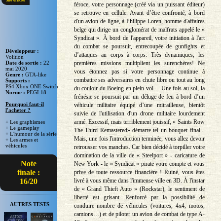
Site officiel
féroce, votre personnage (créé via un puissant éditeur)
se retrouve en cellule. Avant d’être confronté, à bord
d'un avion de ligne, à Philippe Loren, homme d'affaires
belge qui dirige un conglomérat de malfrats appelé le «
Syndicat ». À bord de l'appareil, votre initiation à l'art
du combat se poursuit, entrecoupée de gunfights et
Développeur :
d’attaques au corps à corps. Très dynamiques, les
Volition
premières missions multiplient les surenchères! Ne
Date de sortie :
22
mai 2020
vous étonnez pas si votre personnage continue à
Genre :
GTA-like
combattre ses adversaires en chute libre ou tout au long
Supports :
PS4 Xbox ONE Switch
du couloir du Boeing en plein vol… Une fois au sol, la
Norme :
PEGI 18
frénésie se poursuit par un déluge de feu à bord d’un
Pourquoi faut-il
véhicule militaire équipé d’une mitrailleuse, bientôt
l'acheter ?
suivie de l'utilisation d'un drone militaire lourdement
armé. Excessif, mais terriblement jouissif, « Saints Row
+ Les graphismes
+ Le gameplay
The Third Remastered» démarre tel un bouquet final...
+ L'humour de la série
Mais, une fois l'introduction terminée, vous allez devoir
+ Les armes et
véhicules
retrousser vos manches. Car bien décidé à torpiller votre
domination de la ville de « Steelport » - caricature de
Note
New York - le « Syndicat » pirate votre compte et vous
finale :
prive de toute ressource financière ! Ruiné, vous êtes
livré à vous même dans l'immense ville en 3D. À l'instar
16/20
de « Grand Thieft Auto » (Rockstar), le sentiment de
liberté est grisant. Renforcé par la possibilité de
AUTRES TESTS
conduire nombre de véhicules (voitures, 4x4, motos,
camions…) et de piloter un avion de combat de type A-