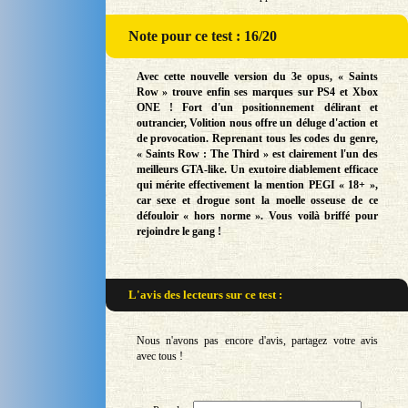
Note
pour ce test : 16/20
Avec cette nouvelle version du 3e opus, « Saints
Row » trouve enfin ses marques sur PS4 et Xbox
ONE ! Fort d'un positionnement délirant et
outrancier, Volition nous offre un déluge d'action et
de provocation. Reprenant tous les codes du genre,
« Saints Row : The Third » est clairement l'un des
meilleurs GTA-like. Un exutoire diablement efficace
qui mérite effectivement la mention PEGI « 18+ »,
car sexe et drogue sont la moelle osseuse de ce
défouloir « hors norme ». Vous voilà briffé pour
rejoindre le gang !
L'avis des lecteurs sur
ce test :
Nous n'avons pas encore d'avis, partagez votre avis
avec tous !