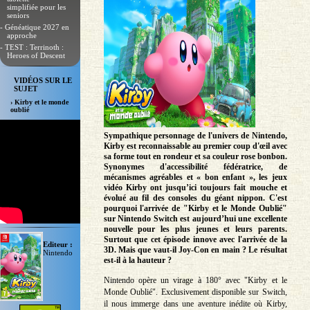
simplifiée pour les
seniors
- Généatique 2027 en
approche
- TEST : Terrinoth :
Heroes of Descent
VIDÉOS SUR LE
SUJET
› Kirby et le monde
oublié
Sympathique personnage de l'univers de Nintendo,
Kirby est reconnaissable au premier coup d'œil avec
sa forme tout en rondeur et sa couleur rose bonbon.
Synonymes d'accessibilité fédératrice, de
mécanismes agréables et « bon enfant », les jeux
vidéo Kirby ont jusqu’ici toujours fait mouche et
évolué au fil des consoles du géant nippon. C'est
pourquoi l'arrivée de "Kirby et le Monde Oublié"
sur Nintendo Switch est aujourd’hui une excellente
nouvelle pour les plus jeunes et leurs parents.
Surtout que cet épisode innove avec l'arrivée de la
Editeur :
3D. Mais que vaut-il Joy-Con en main ? Le résultat
Nintendo
est-il à la hauteur ?
Nintendo opère un virage à 180° avec "Kirby et le
Monde Oublié". Exclusivement disponible sur Switch,
il nous immerge dans une aventure inédite où Kirby,