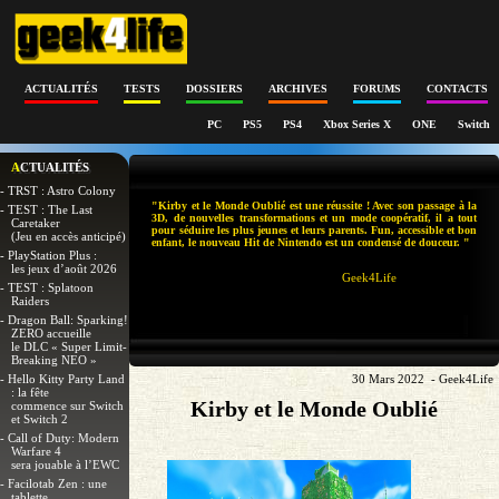
ACTUALITÉS
TESTS
DOSSIERS
ARCHIVES
FORUMS
CONTACTS
PC
PS5
PS4
Xbox Series X
ONE
Switch
ACTUALITÉS
- TRST : Astro Colony
"Kirby et le Monde Oublié est une réussite ! Avec son passage à la
- TEST : The Last
3D, de nouvelles transformations et un mode coopératif, il a tout
Caretaker
pour séduire les plus jeunes et leurs parents. Fun, accessible et bon
(Jeu en accès anticipé)
enfant, le nouveau Hit de Nintendo est un condensé de douceur. "
- PlayStation Plus :
les jeux d’août 2026
Geek4Life
- TEST : Splatoon
Raiders
- Dragon Ball: Sparking!
ZERO accueille
le DLC « Super Limit-
Breaking NEO »
- Hello Kitty Party Land
30 Mars 2022 - Geek4Life
: la fête
Kirby et le Monde Oublié
commence sur Switch
et Switch 2
- Call of Duty: Modern
Warfare 4
sera jouable à l’EWC
- Facilotab Zen : une
tablette