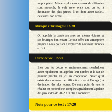
un pur plaisir. Même si plusieurs niveaux de difficultés
sont proposés, le soft reste avant tout un jeu à
destination des plus jeunes. Il est donc assez facile...
c'est aussi son défaut.
Musique et bruitages : 16/20
On apprécie la bande-son avec ses thèmes épiques et
ses bruitages bon enfant. Le tout offre une atmosphère
propice à nous pousser à explorer de nouveaux mondes
en 3D.
Durée de vie : 15/20
Bien que les décors et environnements s'enchaînent
assez rapidement, on apprécie leur nombre et le fait de
pouvoir profiter du jeu en coopération. Noter qu’il
existe deux niveaux de difficulté (Brise et Ouragan) à
destination des plus jeunes. De notre point de vue, le
résultat est honorable et complète agréablement la palette
des jeux vidéo de 2022. Un titre à connaître!
Note
pour ce test : 17/20