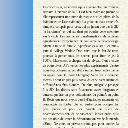
En conclusion, ce nouvel opus s’avère être une franche
réussite. L'arrivée de la 3D est bien maîtrisée (même si
elle représentait une prise de risque sur les plans de la
lisibilité et de l'accessibilité). La prise en main reste très
simple y compris pour ceux qui ne jurent que par la 2D
"à l'ancienne" et qui auraient pu bouder cette aventure
sur Switch. Les nouvelles transformations dynamisent
agréablement l'expérience et l'on aime le level-design
adapté à toute la famille. Appréciables aussi : les mini-
jeux du village Waddle Dee, ainsi que le fait de nous
pousser à percer tous les secrets pour finir le jeu à
100%. Clairement, à chaque fin de niveau, l’on a envie
de poursuivre. A l'inverse, les plus expérimentés d'entre
nous reprocheront au jeu d'être un peu trop facile (même
en optant pour le mode Ouragan). Seuls les « derniers
mètres » sont un peu plus costauds et peuvent mettre en
difficulté nos têtes blondes. De plus, malgré le passage
à la 3D, les décors sont finalement assez dirigistes et
auraient pu être un plus volumineux du point A au point
B. Reste que nous avons passé d'agréables moments en
compagnie de Kirby. Un jeu parfait pour occuper les
plus jeunes et pour les parents en quête de
divertissements dénués de violence". Notez enfin qu'il
est possible de tester la démonstration via le Nintendo
eShop. Ne vous en privez surtout pas pour sonder la