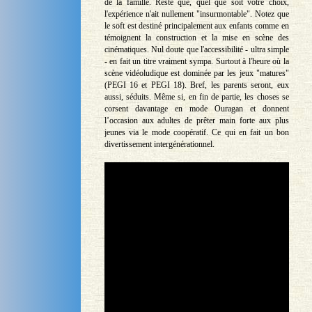
de la famille. Reste que, quel que soit votre choix,
l'expérience n'ait nullement "insurmontable". Notez que
le soft est destiné principalement aux enfants comme en
témoignent la construction et la mise en scène des
cinématiques. Nul doute que l'accessibilité - ultra simple
- en fait un titre vraiment sympa. Surtout à l'heure où la
scène vidéoludique est dominée par les jeux "matures"
(PEGI 16 et PEGI 18). Bref, les parents seront, eux
aussi, séduits. Même si, en fin de partie, les choses se
corsent davantage en mode Ouragan et donnent
l’occasion aux adultes de prêter main forte aux plus
jeunes via le mode coopératif. Ce qui en fait un bon
divertissement intergénérationnel.