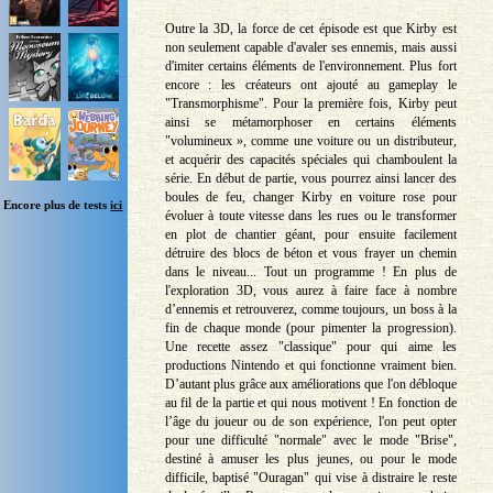
Outre la 3D, la force de cet épisode est que Kirby est
non seulement capable d'avaler ses ennemis, mais aussi
d'imiter certains éléments de l'environnement. Plus fort
encore : les créateurs ont ajouté au gameplay le
"Transmorphisme". Pour la première fois, Kirby peut
ainsi se métamorphoser en certains éléments
"volumineux », comme une voiture ou un distributeur,
et acquérir des capacités spéciales qui chamboulent la
série. En début de partie, vous pourrez ainsi lancer des
boules de feu, changer Kirby en voiture rose pour
Encore plus de tests
ici
évoluer à toute vitesse dans les rues ou le transformer
en plot de chantier géant, pour ensuite facilement
détruire des blocs de béton et vous frayer un chemin
dans le niveau... Tout un programme ! En plus de
l'exploration 3D, vous aurez à faire face à nombre
d’ennemis et retrouverez, comme toujours, un boss à la
fin de chaque monde (pour pimenter la progression).
Une recette assez "classique" pour qui aime les
productions Nintendo et qui fonctionne vraiment bien.
D’autant plus grâce aux améliorations que l'on débloque
au fil de la partie et qui nous motivent ! En fonction de
l’âge du joueur ou de son expérience, l'on peut opter
pour une difficulté "normale" avec le mode "Brise",
destiné à amuser les plus jeunes, ou pour le mode
difficile, baptisé "Ouragan" qui vise à distraire le reste