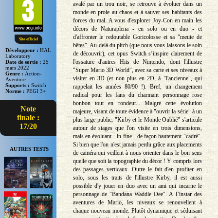
avalé par un trou noir, se retrouve à évoluer dans un
monde en proie au chaos et à sauver ses habitants des
forces du mal. A vous d'explorer Joy-Con en main les
décors de Naturaplena - en solo ou en duo - et
d'affronter le redoutable Goricolosse et sa "meute de
Site officiel
bêtes". Au-delà du pitch (que nous vous laissons le soin
Développeur :
HAL
de découvrir), cet opus Switch s’inspire clairement de
Laboratory
l'ossature d'autres Hits de Nintendo, dont l'illustre
Date de sortie :
25
mars 2022
"Super Mario 3D World", avec sa carte et ses niveaux à
Genre :
Action-
visiter en 3D (et non plus en 2D, à "l'ancienne", qui
Aventure
Supports :
Switch
rappelait les années 80/90 !). Bref, un changement
Norme :
PEGI 3+
radical pour les fans du charmant personnage rose
bonbon tout en rondeur... Malgré cette évolution
Note
majeure, visant de toute évidence à "ouvrir la série" à un
finale :
plus large public, "Kirby et le Monde Oublié" s'articule
17/20
autour de stages que l'on visite en trois dimensions,
mais en évoluant - in fine - de façon hautement "cadré".
Si bien que l'on n'est jamais perdu grâce aux placements
AUTRES TESTS
de caméra qui veillent à nous orienter dans le bon sens
quelle que soit la topographie du décor ! Y compris lors
des passages verticaux. Outre le fait d'en profiter en
solo, sous les traits de l'illustre Kirby, il est aussi
possible d'y jouer en duo avec un ami qui incarne le
personnage de "Bandana Waddle Dee". A l’instar des
aventures de Mario, les niveaux se renouvellent à
chaque nouveau monde. Plutôt dynamique et séduisant