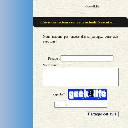
Geek4Life
L'avis des lecteurs sur
cette actualit&eacut;e :
Nous n'avons pas encore d'avis, partagez votre avis
avec tous !
Pseudo :
Votre avis :
captcha* :