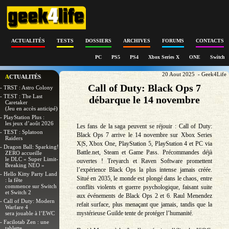
ACTUALITÉS
TESTS
DOSSIERS
ARCHIVES
FORUMS
CONTACTS
PC
PS5
PS4
Xbox Series X
ONE
Switch
20 Aout 2025 - Geek4Life
ACTUALITÉS
Call of Duty: Black Ops 7
- TRST : Astro Colony
- TEST : The Last
débarque le 14 novembre
Caretaker
(Jeu en accès anticipé)
- PlayStation Plus :
les jeux d’août 2026
Les fans de la saga peuvent se réjouir : Call of Duty:
- TEST : Splatoon
Black Ops 7 arrive le 14 novembre sur Xbox Series
Raiders
X|S, Xbox One, PlayStation 5, PlayStation 4 et PC via
- Dragon Ball: Sparking!
Battle.net, Steam et Game Pass. Précommandes déjà
ZERO accueille
le DLC « Super Limit-
ouvertes ! Treyarch et Raven Software promettent
Breaking NEO »
l’expérience Black Ops la plus intense jamais créée.
- Hello Kitty Party Land
Situé en 2035, le monde est plongé dans le chaos, entre
: la fête
commence sur Switch
conflits violents et guerre psychologique, faisant suite
et Switch 2
aux événements de Black Ops 2 et 6. Raul Menendez
- Call of Duty: Modern
refait surface, plus menaçant que jamais, tandis que la
Warfare 4
mystérieuse Guilde tente de protéger l’humanité.
sera jouable à l’EWC
- Facilotab Zen : une
tablette