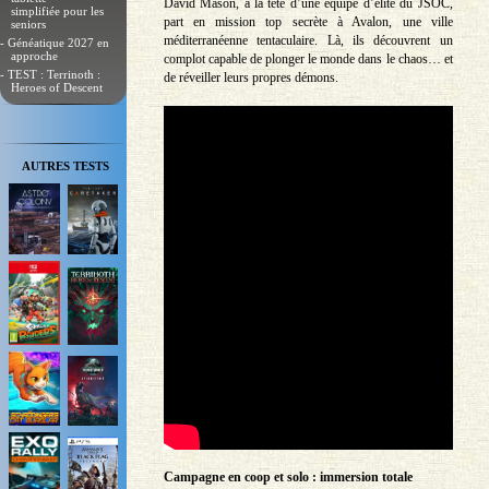
David Mason, à la tête d’une équipe d’élite du JSOC,
simplifiée pour les
part en mission top secrète à Avalon, une ville
seniors
méditerranéenne tentaculaire. Là, ils découvrent un
- Généatique 2027 en
approche
complot capable de plonger le monde dans le chaos… et
- TEST : Terrinoth :
de réveiller leurs propres démons.
Heroes of Descent
AUTRES TESTS
Campagne en coop et solo : immersion totale