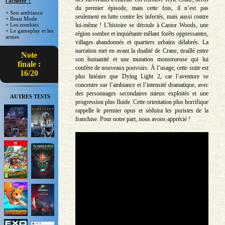
l'acheter ?
du premier épisode, mais cette fois, il n’est pas
+ Son ambiance
seulement en lutte contre les infectés, mais aussi contre
+ Beast Mode
lui-même ! L’histoire se déroule à Castor Woods, une
+ Les zombies
+ Le gameplay et les
région sombre et inquiétante mêlant forêts oppressantes,
armes
villages abandonnés et quartiers urbains délabrés. La
narration met en avant la dualité de Crane, tiraillé entre
Note
son humanité et une mutation monstrueuse qui lui
finale :
confère de nouveaux pouvoirs. À l’usage, cette suite est
16/20
plus linéaire que Dying Light 2, car l’aventure se
concentre sur l’ambiance et l’intensité dramatique, avec
des personnages secondaires mieux exploités et une
AUTRES TESTS
progression plus fluide. Cette orientation plus horrifique
rappelle le premier opus et séduira les puristes de la
franchise. Pour notre part, nous avons apprécié !