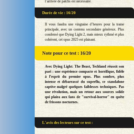
l’arrivée de patchs est nécessaire.
Durée de vie : 16/20
Il vous faudra une vingtaine d’heures pour la trame
principale, avec un contenu secondaire généreux. Plus
condensé que Dying Light 2, mais mieux rythmé et plus
cohérent, cet opus 2025 est plaisant.
Note
pour ce test : 16/20
Avec Dying Light: The Beast, Techland réussit son
pari : une expérience compacte et horrifique, fidèle
à l’esprit du premier opus. Plus sombre, plus
intense et débarrassé du superflu, ce standalone
captive malgré quelques faiblesses techniques. Pas
une révolution, mais un retour aux sources solide
qui plaira aux fans de "survival-horror" en quête
de frissons nocturnes.
L'avis des lecteurs sur
ce test :