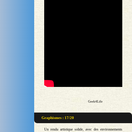
Geek4Life
Graphismes : 17/20
Un rendu artistique solide, avec des environnements