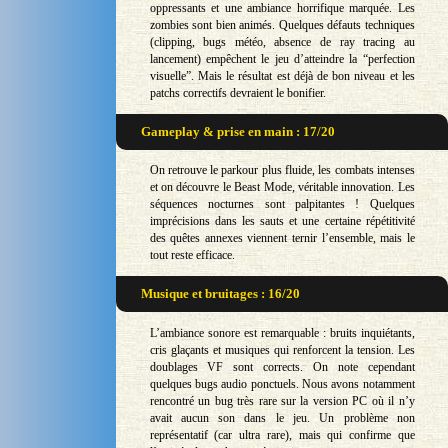
oppressants et une ambiance horrifique marquée. Les
zombies sont bien animés. Quelques défauts techniques
(clipping, bugs météo, absence de ray tracing au
lancement) empêchent le jeu d’atteindre la “perfection
visuelle”. Mais le résultat est déjà de bon niveau et les
patchs correctifs devraient le bonifier.
Gameplay & prise en main : 17/20
On retrouve le parkour plus fluide, les combats intenses
et on découvre le Beast Mode, véritable innovation. Les
séquences nocturnes sont palpitantes ! Quelques
imprécisions dans les sauts et une certaine répétitivité
des quêtes annexes viennent ternir l’ensemble, mais le
tout reste efficace.
Musique et bruitages : 16/20
L’ambiance sonore est remarquable : bruits inquiétants,
cris glaçants et musiques qui renforcent la tension. Les
doublages VF sont corrects. On note cependant
quelques bugs audio ponctuels. Nous avons notamment
rencontré un bug très rare sur la version PC où il n’y
avait aucun son dans le jeu. Un problème non
représentatif (car ultra rare), mais qui confirme que