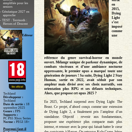
sortie
simplifiée pour les
en
seniors
2015,
- Généatique 2027 en
Dying
approche
Light
- TEST : Terrinoth :
s’est
Heroes of Descent
imposé
comme
Editeur
une
:
référence du genre survival-horror en monde
ouvert. Mélange unique de parkour dynamique, de
combats viscéraux et d’une ambiance nocturne
oppressante, le premier opus a marqué toute une
génération de joueurs ! Sa suite, Dying Light 2 Stay
Human, sortie en 2022, avait séduit par son
ampleur mais divisé avec ses choix narratifs, son
Site officiel
orientation plus RPG et ses défauts techniques.
Alors, que propose cet opus 2025 ?
Techland
Développeur :
Techland
En 2025, Techland surprend avec Dying Light: The
Date de sortie :
18
Beast. Ce projet, d’abord conçu comme une extension
septembre 2025
Genre :
FPS
de Dying Light 2, a finalement pris l’ampleur d’un
Supports :
standalone. Objectif : revenir aux fondamentaux,
PC PS5 Xbox Series
proposer une expérience plus compacte mais plus
Norme :
PEGI 18+
intense, et renouer avec la peur qui faisait battre le cœur
Pourquoi faut-il
des survivants à Harran. On retrouve Kyle Crane, héros