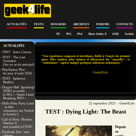
ACTUALITÉS
TESTS
DOSSIERS
ARCHIVES
FORUMS
CONTACTS
PC
PS5
PS4
Xbox Series X
ONE
Switch
ACTUALITÉS
- TRST : Astro Colony
"Une expérience compacte et horrifique, fidèle à l’esprit du premier
- TEST : The Last
opus. Plus sombre, plus intense et débarrassé du "superflu", ce
Caretaker
"standalone" captive malgré quelques faiblesses techniques."
(Jeu en accès anticipé)
- PlayStation Plus :
Geek4Life
les jeux d’août 2026
- TEST : Splatoon
Raiders
- Dragon Ball: Sparking!
ZERO accueille
le DLC « Super Limit-
Breaking NEO »
- Hello Kitty Party Land
22 septembre 2025 - Geek4Life
: la fête
TEST : Dying Light: The Beast
commence sur Switch
et Switch 2
- Call of Duty: Modern
Warfare 4
sera jouable à l’EWC
Depuis
sa
- Facilotab Zen : une
tablette