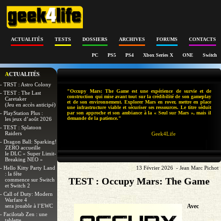
ACTUALITÉS
TESTS
DOSSIERS
ARCHIVES
FORUMS
CONTACTS
PC
PS5
PS4
Xbox Series X
ONE
Switch
ACTUALITÉS
- TRST : Astro Colony
"Occupy Mars: The Game est une expérience de survie et de
- TEST : The Last
construction qui mise avant tout sur la crédibilité de son gameplay
Caretaker
et de son environnement. Explorer Mars en rover, mettre en place
(Jeu en accès anticipé)
une infrastructure viable et sécuriser ses ressources. Le titre séduit
- PlayStation Plus :
par son approche et son ambiance à la « Seul sur Mars », mais il
demande de la patience."
les jeux d’août 2026
- TEST : Splatoon
Raiders
Geek4Life
- Dragon Ball: Sparking!
ZERO accueille
le DLC « Super Limit-
Breaking NEO »
- Hello Kitty Party Land
13 Février 2026 - Jean Marc Pichot
: la fête
TEST : Occupy Mars: The Game
commence sur Switch
et Switch 2
- Call of Duty: Modern
Warfare 4
sera jouable à l’EWC
Avec
- Facilotab Zen : une
tablette