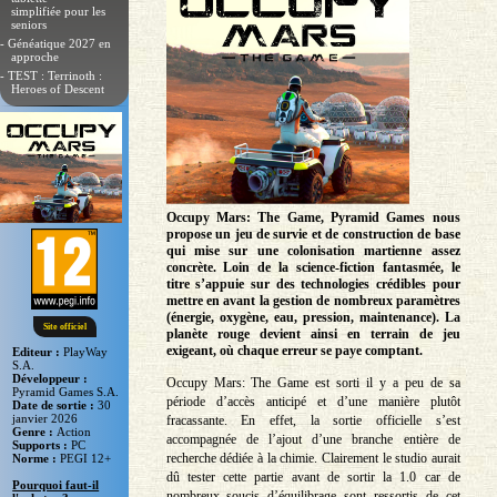
simplifiée pour les
seniors
- Généatique 2027 en
approche
- TEST : Terrinoth :
Heroes of Descent
Occupy Mars: The Game, Pyramid Games nous
propose un jeu de survie et de construction de base
qui mise sur une colonisation martienne assez
concrète. Loin de la science-fiction fantasmée, le
titre s’appuie sur des technologies crédibles pour
mettre en avant la gestion de nombreux paramètres
(énergie, oxygène, eau, pression, maintenance). La
Site officiel
planète rouge devient ainsi en terrain de jeu
exigeant, où chaque erreur se paye comptant.
Editeur :
PlayWay
S.A.
Développeur :
Occupy Mars: The Game est sorti il y a peu de sa
Pyramid Games S.A.
période d’accès anticipé et d’une manière plutôt
Date de sortie :
30
janvier 2026
fracassante. En effet, la sortie officielle s’est
Genre :
Action
accompagnée de l’ajout d’une branche entière de
Supports :
PC
recherche dédiée à la chimie. Clairement le studio aurait
Norme :
PEGI 12+
dû tester cette partie avant de sortir la 1.0 car de
Pourquoi faut-il
nombreux soucis d’équilibrage sont ressortis de cet