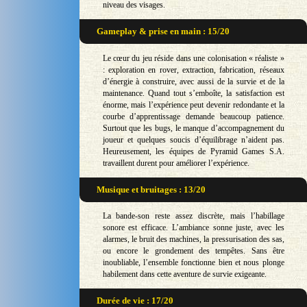
niveau des visages.
Gameplay & prise en main : 15/20
Le cœur du jeu réside dans une colonisation « réaliste »
: exploration en rover, extraction, fabrication, réseaux
d’énergie à construire, avec aussi de la survie et de la
maintenance. Quand tout s’emboîte, la satisfaction est
énorme, mais l’expérience peut devenir redondante et la
courbe d’apprentissage demande beaucoup patience.
Surtout que les bugs, le manque d’accompagnement du
joueur et quelques soucis d’équilibrage n’aident pas.
Heureusement, les équipes de Pyramid Games S.A.
travaillent durent pour améliorer l’expérience.
Musique et bruitages : 13/20
La bande-son reste assez discrète, mais l’habillage
sonore est efficace. L’ambiance sonne juste, avec les
alarmes, le bruit des machines, la pressurisation des sas,
ou encore le grondement des tempêtes. Sans être
inoubliable, l’ensemble fonctionne bien et nous plonge
habilement dans cette aventure de survie exigeante.
Durée de vie : 17/20