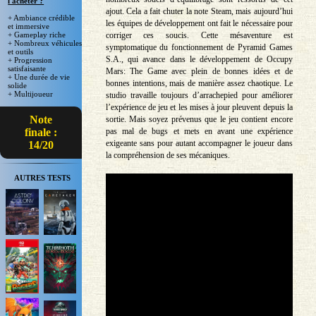
l'acheter ?
ajout. Cela a fait chuter la note Steam, mais aujourd’hui
+ Ambiance crédible
les équipes de développement ont fait le nécessaire pour
et immersive
corriger ces soucis. Cette mésaventure est
+ Gameplay riche
+ Nombreux véhicules
symptomatique du fonctionnement de Pyramid Games
et outils
S.A., qui avance dans le développement de Occupy
+ Progression
satisfaisante
Mars: The Game avec plein de bonnes idées et de
+ Une durée de vie
bonnes intentions, mais de manière assez chaotique. Le
solide
+ Multijoueur
studio travaille toujours d’arrachepied pour améliorer
l’expérience de jeu et les mises à jour pleuvent depuis la
Note
sortie. Mais soyez prévenus que le jeu contient encore
pas mal de bugs et mets en avant une expérience
finale :
exigeante sans pour autant accompagner le joueur dans
14/20
la compréhension de ses mécaniques.
AUTRES TESTS