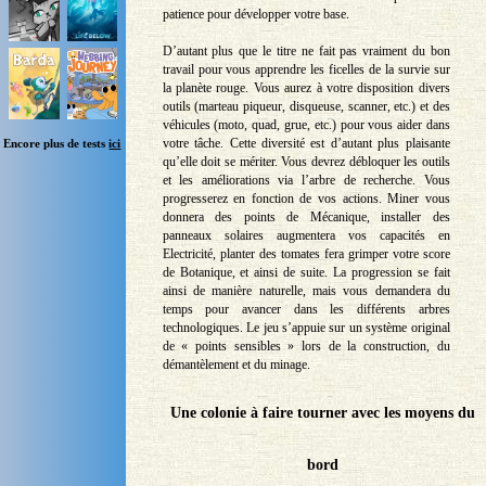
patience pour développer votre base.
D’autant plus que le titre ne fait pas vraiment du bon
travail pour vous apprendre les ficelles de la survie sur
la planète rouge. Vous aurez à votre disposition divers
outils (marteau piqueur, disqueuse, scanner, etc.) et des
véhicules (moto, quad, grue, etc.) pour vous aider dans
votre tâche. Cette diversité est d’autant plus plaisante
Encore plus de tests
ici
qu’elle doit se mériter. Vous devrez débloquer les outils
et les améliorations via l’arbre de recherche. Vous
progresserez en fonction de vos actions. Miner vous
donnera des points de Mécanique, installer des
panneaux solaires augmentera vos capacités en
Electricité, planter des tomates fera grimper votre score
de Botanique, et ainsi de suite. La progression se fait
ainsi de manière naturelle, mais vous demandera du
temps pour avancer dans les différents arbres
technologiques. Le jeu s’appuie sur un système original
de « points sensibles » lors de la construction, du
démantèlement et du minage.
Une colonie à faire tourner avec les moyens du
bord