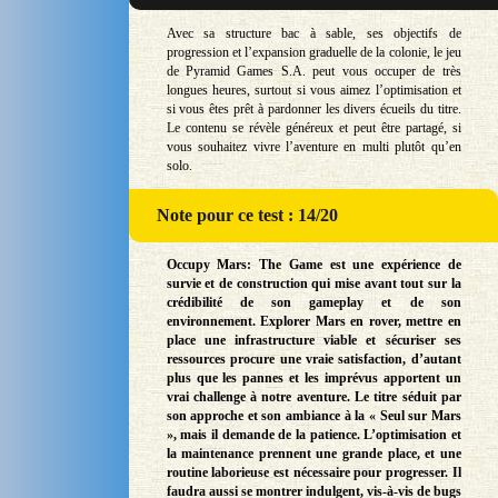
Avec sa structure bac à sable, ses objectifs de
progression et l’expansion graduelle de la colonie, le jeu
de Pyramid Games S.A. peut vous occuper de très
longues heures, surtout si vous aimez l’optimisation et
si vous êtes prêt à pardonner les divers écueils du titre.
Le contenu se révèle généreux et peut être partagé, si
vous souhaitez vivre l’aventure en multi plutôt qu’en
solo.
Note
pour ce test : 14/20
Occupy Mars: The Game est une expérience de
survie et de construction qui mise avant tout sur la
crédibilité de son gameplay et de son
environnement. Explorer Mars en rover, mettre en
place une infrastructure viable et sécuriser ses
ressources procure une vraie satisfaction, d’autant
plus que les pannes et les imprévus apportent un
vrai challenge à notre aventure. Le titre séduit par
son approche et son ambiance à la « Seul sur Mars
», mais il demande de la patience. L’optimisation et
la maintenance prennent une grande place, et une
routine laborieuse est nécessaire pour progresser. Il
faudra aussi se montrer indulgent, vis-à-vis de bugs