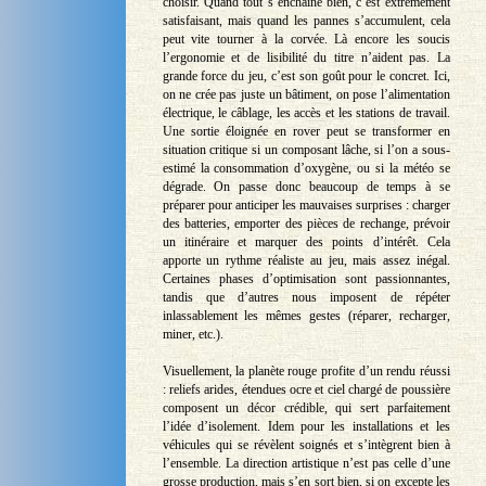
choisir. Quand tout s’enchaîne bien, c’est extrêmement
satisfaisant, mais quand les pannes s’accumulent, cela
peut vite tourner à la corvée. Là encore les soucis
l’ergonomie et de lisibilité du titre n’aident pas. La
grande force du jeu, c’est son goût pour le concret. Ici,
on ne crée pas juste un bâtiment, on pose l’alimentation
électrique, le câblage, les accès et les stations de travail.
Une sortie éloignée en rover peut se transformer en
situation critique si un composant lâche, si l’on a sous-
estimé la consommation d’oxygène, ou si la météo se
dégrade. On passe donc beaucoup de temps à se
préparer pour anticiper les mauvaises surprises : charger
des batteries, emporter des pièces de rechange, prévoir
un itinéraire et marquer des points d’intérêt. Cela
apporte un rythme réaliste au jeu, mais assez inégal.
Certaines phases d’optimisation sont passionnantes,
tandis que d’autres nous imposent de répéter
inlassablement les mêmes gestes (réparer, recharger,
miner, etc.).
Visuellement, la planète rouge profite d’un rendu réussi
: reliefs arides, étendues ocre et ciel chargé de poussière
composent un décor crédible, qui sert parfaitement
l’idée d’isolement. Idem pour les installations et les
véhicules qui se révèlent soignés et s’intègrent bien à
l’ensemble. La direction artistique n’est pas celle d’une
grosse production, mais s’en sort bien, si on excepte les