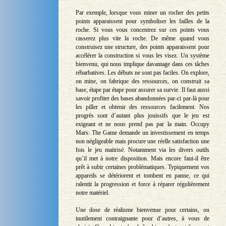
Par exemple, lorsque vous miner un rocher des petits
points apparaissent pour symboliser les failles de la
roche. Si vous vous concentrez sur ces points vous
casserez plus vite la roche. De même quand vous
construisez une structure, des points apparaissent pour
accélérer la construction si vous les visez. Un système
bienvenu, qui nous implique davantage dans ces tâches
rébarbatives. Les débuts ne sont pas faciles. On explore,
on mine, on fabrique des ressources, on construit sa
base, étape par étape pour assurer sa survie. Il faut aussi
savoir profiter des bases abandonnées par-ci par-là pour
les piller et obtenir des ressources facilement. Nos
progrès sont d’autant plus jouissifs que le jeu est
exigeant et ne nous prend pas par la main. Occupy
Mars: The Game demande un investissement en temps
non négligeable mais procure une réelle satisfaction une
fois le jeu maitrisé. Notamment via les divers outils
qu’il met à notre disposition. Mais encore faut-il être
prêt à subir certaines problématiques. Typiquement vos
appareils se détériorent et tombent en panne, ce qui
ralentit la progression et force à réparer régulièrement
notre matériel.
Une dose de réalisme bienvenue pour certains, ou
inutilement contraignante pour d’autres, à vous de