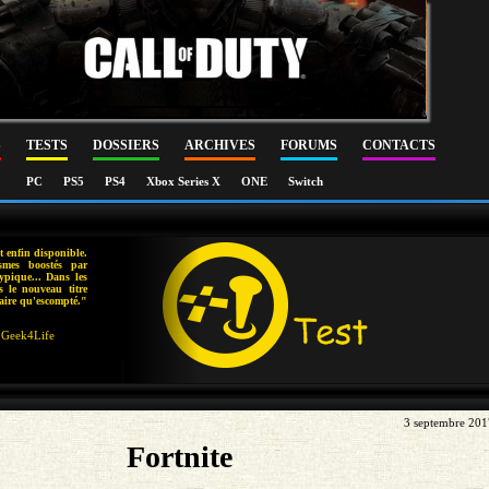
S
TESTS
DOSSIERS
ARCHIVES
FORUMS
CONTACTS
PC
PS5
PS4
Xbox Series X
ONE
Switch
t enfin disponible.
smes boostés par
ypique... Dans les
s le nouveau titre
aire qu'escompté."
Geek4Life
3 septembre 201
Fortnite