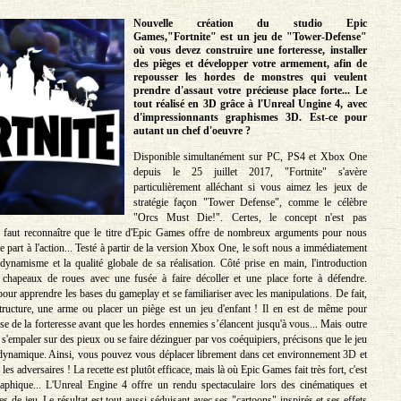
Nouvelle création du studio Epic
Games,"Fortnite" est un jeu de "Tower-Defense"
où vous devez construire une forteresse, installer
des pièges et développer votre armement, afin de
repousser les hordes de monstres qui veulent
prendre d'assaut votre précieuse place forte... Le
tout réalisé en 3D grâce à l'Unreal Ungine 4, avec
d'impressionnants graphismes 3D. Est-ce pour
autant un chef d'oeuvre ?
Disponible simultanément sur PC, PS4 et Xbox One
depuis le 25 juillet 2017, "Fortnite" s'avère
particulièrement alléchant si vous aimez les jeux de
stratégie façon "Tower Defense", comme le célèbre
"Orcs Must Die!". Certes, le concept n'est pas
l faut reconnaître que le titre d'Epic Games offre de nombreux arguments pour nous
 part à l'action... Testé à partir de la version Xbox One, le soft nous a immédiatement
dynamisme et la qualité globale de sa réalisation. Côté prise en main, l'introduction
 chapeaux de roues avec une fusée à faire décoller et une place forte à défendre.
our apprendre les bases du gameplay et se familiariser avec les manipulations. De fait,
tructure, une arme ou placer un piège est un jeu d'enfant ! Il en est de même pour
se de la forteresse avant que les hordes ennemies s’élancent jusqu'à vous... Mais outre
ir s'empaler sur des pieux ou se faire dézinguer par vos coéquipiers, précisons que le jeu
dynamique. Ainsi, vous pouvez vous déplacer librement dans cet environnement 3D et
 les adversaires ! La recette est plutôt efficace, mais là où Epic Games fait très fort, c'est
raphique... L'Unreal Engine 4 offre un rendu spectaculaire lors des cinématiques et
s de jeu. Le résultat est tout aussi séduisant avec ses "cartoons" inspirés et ses effets