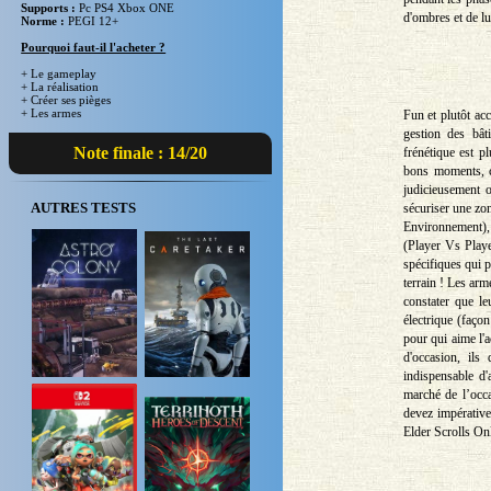
Supports :
Pc PS4 Xbox ONE
d'ombres et de l
Norme :
PEGI 12+
Pourquoi faut-il l'acheter ?
+ Le gameplay
+ La réalisation
+ Créer ses pièges
+ Les armes
Fun et plutôt acc
gestion des bât
Note finale : 14/20
frénétique est p
bons moments, co
judicieusement 
AUTRES TESTS
sécuriser une zo
Environnement), 
(Player Vs Player
spécifiques qui p
terrain ! Les arm
constater que le
électrique (faço
pour qui aime l'a
d'occasion, ils
indispensable d'
marché de l’occa
devez impérative
Elder Scrolls On