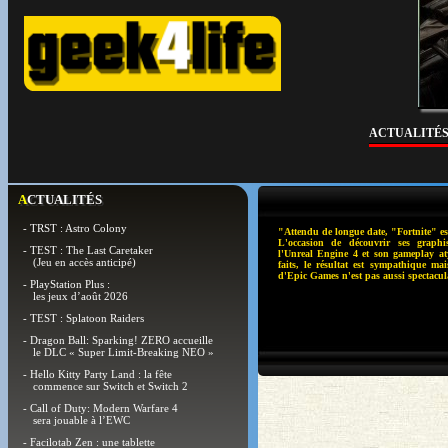
ACTUALITÉ
ACTUALITÉS
- TRST : Astro Colony
"Attendu de longue date, "Fortnite" es
L'occasion de découvrir ses graphi
- TEST : The Last Caretaker
l'Unreal Engine 4 et son gameplay at
(Jeu en accès anticipé)
faits, le résultat est sympathique mai
d'Epic Games n'est pas aussi spectacul
- PlayStation Plus :
les jeux d’août 2026
- TEST : Splatoon Raiders
- Dragon Ball: Sparking! ZERO accueille
le DLC « Super Limit-Breaking NEO »
- Hello Kitty Party Land : la fête
commence sur Switch et Switch 2
- Call of Duty: Modern Warfare 4
sera jouable à l’EWC
- Facilotab Zen : une tablette