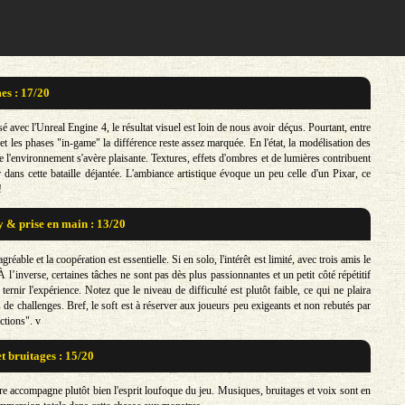
s : 17/20
sé avec l'Unreal Engine 4, le résultat visuel est loin de nous avoir déçus. Pourtant, entre
et les phases "in-game" la différence reste assez marquée. En l'état, la modélisation des
 l'environnement s'avère plaisante. Textures, effets d'ombres et de lumières contribuent
dans cette bataille déjantée. L'ambiance artistique évoque un peu celle d'un Pixar, ce
!
& prise en main : 13/20
agréable et la coopération est essentielle. Si en solo, l'intérêt est limité, avec trois amis le
À l’inverse, certaines tâches ne sont pas dès plus passionnantes et un petit côté répétitif
ternir l'expérience. Notez que le niveau de difficulté est plutôt faible, ce qui ne plaira
de challenges. Bref, le soft est à réserver aux joueurs peu exigeants et non rebutés par
ctions". v
t bruitages : 15/20
e accompagne plutôt bien l'esprit loufoque du jeu. Musiques, bruitages et voix sont en