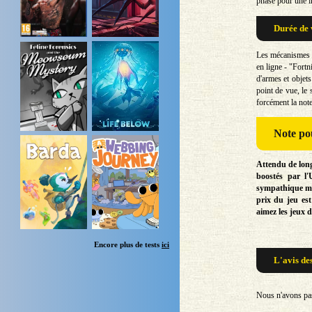
phase pour une i
Durée de 
Les mécanismes d
en ligne - "Fortn
d'armes et objets
point de vue, le
forcément la note
Note
pou
Attendu de long
boostés par l'
sympathique mai
prix du jeu est
aimez les jeux d
Encore plus de tests
ici
L'avis de
Nous n'avons pas 