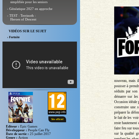
simplifiée pour les seniors
- Généatique 2027 en approche
- TEST : Terrinoth :
Heroes of Descent
VIDÉOS SUR LE SUJET
› Fortnite
nouveau, mais i
pousser à prendre
séduits par son 
démarre sur les
Occasion idéale p
construire une s
préparer la défen
le fait de les vo
Site officiel
reste hautement 
Editeur :
Epic Games
faire feu sur tous
Développeur :
People Can Fly
sur la qualité g
Date de sortie :
25 juillet 2017
Genre :
Action
pendant les phase