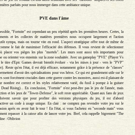
umières parfaits pour nous immerger dans cette ambiance unique.
PVE dans l'âme
essible, "Fortnite" est cependant un peu répétitif après les premières heures. Certes, la
iments et les collectes de matières premières nous occupent largement et l'action
lutôt sympa, mais on tourne vite en rond. L'aspect stratégique offre tout de même de
mme le fait de maximiser l'efficacité des défenses. Il vous revient de sélectionner
où placer vos pièges les plus "mortels". Les murs sont aussi très importants pour
ne ou orienter vos ennemis sur la zone souhaitée. Avec un gameplay "PVE" (Player Vs
le titre d'Epic Games devrait bientôt évoluer - via les mises à jour - vers le "PVP"
). Reste qu'en l'état, il est déjà efficace, notamment grâce à la présence de "classes"
ermettent d'avoir des spécialisations pour vos héros. Ce qui est grandement utile sur le
es sont forcément cruciales dans cette guerre contre les monstres, aussi est-il plaisant de
ur nombre est correct et les styles relativement varié, du fusil à pompe à la guitare
n Dead Rising)... En conclusion, "Fortnite" n'est peut-être pas le jeu de l'année, mais
ction et les jeux de "Tower-Defense", le soft reste appréciable. Quant aux fans de jeux
 doivent savoir que pour profiter des versions physiques du jeu, il est d'abord
activer un code à usage unique. En clair : ne comptez pas revendre votre jeu sur le
sion après en avoir fait le tour ! En l'état, si vous l'achetez en "seconde main" vous
ment repasser à la caisse afin de lancer votre jeu. Bref, cela rappelle bigrement "The
line : Oblivion