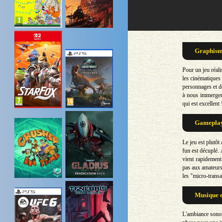
Graphisme
Pour un jeu réali
les cinématiques 
personnages et de
à nous immerger 
qui est excellent 
Gameplay 
Le jeu est plutôt 
fun est décuplé. 
vient rapidement 
pas aux amateurs 
les "micro-transa
Musique e
L'ambiance sonor