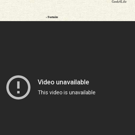
Geek4Life
› Fortnite