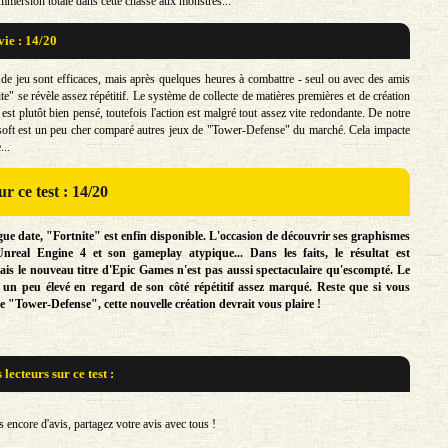
mmersion totale dans cette chasse aux monstres...
vie : 14/20
e jeu sont efficaces, mais après quelques heures à combattre - seul ou avec des amis
ite" se révèle assez répétitif. Le système de collecte de matières premières et de création
 est plutôt bien pensé, toutefois l'action est malgré tout assez vite redondante. De notre
 soft est un peu cher comparé autres jeux de "Tower-Defense" du marché. Cela impacte
...
r ce test : 14/20
ue date, "Fortnite" est enfin disponible. L'occasion de découvrir ses graphismes
Unreal Engine 4 et son gameplay atypique... Dans les faits, le résultat est
s le nouveau titre d'Epic Games n'est pas aussi spectaculaire qu'escompté. Le
 un peu élevé en regard de son côté répétitif assez marqué. Reste que si vous
e "Tower-Defense", cette nouvelle création devrait vous plaire !
s lecteurs sur
ce test :
encore d'avis, partagez votre avis avec tous !