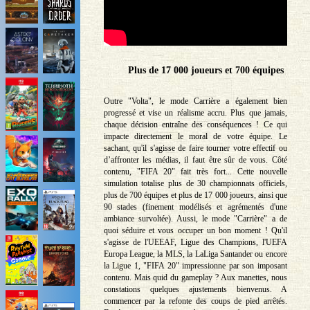
Plus de 17 000 joueurs et 700 équipes
Outre "Volta", le mode Carrière a également bien
progressé et vise un réalisme accru. Plus que jamais,
chaque décision entraîne des conséquences ! Ce qui
impacte directement le moral de votre équipe. Le
sachant, qu'il s'agisse de faire tourner votre effectif ou
d’affronter les médias, il faut être sûr de vous. Côté
contenu, "FIFA 20" fait très fort... Cette nouvelle
simulation totalise plus de 30 championnats officiels,
plus de 700 équipes et plus de 17 000 joueurs, ainsi que
90 stades (finement modélisés et agrémentés d'une
ambiance survoltée). Aussi, le mode "Carrière" a de
quoi séduire et vous occuper un bon moment ! Qu'il
s'agisse de l'UEEAF, Ligue des Champions, l'UEFA
Europa League, la MLS, la LaLiga Santander ou encore
la Ligue 1, "FIFA 20" impressionne par son imposant
contenu. Mais quid du gameplay ? Aux manettes, nous
constations quelques ajustements bienvenus. A
commencer par la refonte des coups de pied arrêtés.