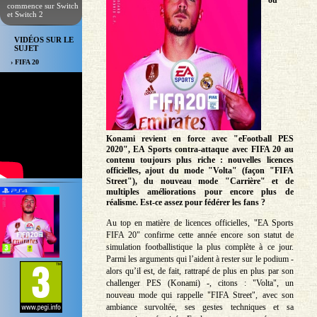
où
commence sur Switch
et Switch 2
VIDÉOS SUR LE
SUJET
› FIFA 20
Konami revient en force avec "eFootball PES
2020", EA Sports contra-attaque avec FIFA 20 au
contenu toujours plus riche : nouvelles licences
officielles, ajout du mode "Volta" (façon "FIFA
Street"), du nouveau mode "Carrière" et de
multiples améliorations pour encore plus de
réalisme. Est-ce assez pour fédérer les fans ?
Au top en matière de licences officielles, "EA Sports
FIFA 20" confirme cette année encore son statut de
simulation footballistique la plus complète à ce jour.
Parmi les arguments qui l’aident à rester sur le podium -
alors qu’il est, de fait, rattrapé de plus en plus par son
challenger PES (Konami) -, citons : "Volta", un
nouveau mode qui rappelle "FIFA Street", avec son
ambiance survoltée, ses gestes techniques et sa