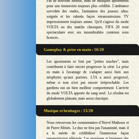
Pas de nouveau moteur, mais de multiples ajustements
pour une immersion toujours plus crédible. L'ambiance
survoltée des stades, l'animation des joueurs ultra-
soignée et les ralentis façon retransmissions TV
impressionnent toujours autant. Qu'il s'agisse du mode
VOLTA ou des matchs classiques, FIFA 20 reste
spectaculaire avec ses innombrables contenus sous
licences.
Gameplay & prise en main : 16/20
Les ajustements se font par "petites touches", mais
contribuent à faire encore progresser la série. La prise
en main à l'avantage de s'adapter aussi bien aux
néophytes qu'aux puristes. L'IA a aussi progressé,
même si tout n'est pas encore irréprochable. Les
gardiens ont un bien meilleur comportement. L'arrivée
du mode VOLTA apporte du sang neuf. Le résultat est
globalement plaisant, mais assez classique.
Musique et bruitages : 15/20
Nous retrouvons les commentaires d’Hervé Mathoux et
de Pierre Ménès. Le duo ne fera pas l'unanimité, mais il
a le mérite de crédibiliser l'immersion façon
retransmission télévisée. Les musiques et bruitages des