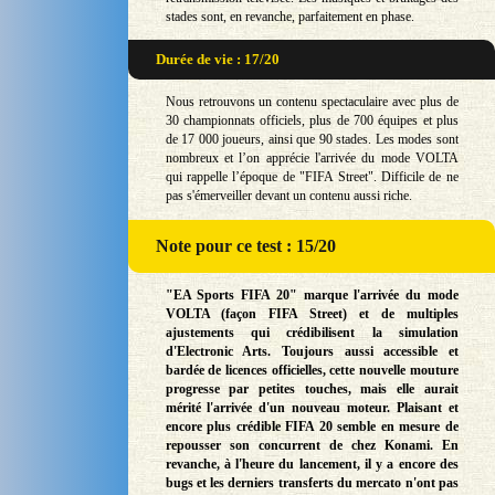
stades sont, en revanche, parfaitement en phase.
Durée de vie : 17/20
Nous retrouvons un contenu spectaculaire avec plus de
30 championnats officiels, plus de 700 équipes et plus
de 17 000 joueurs, ainsi que 90 stades. Les modes sont
nombreux et l’on apprécie l'arrivée du mode VOLTA
qui rappelle l’époque de "FIFA Street". Difficile de ne
pas s'émerveiller devant un contenu aussi riche.
Note
pour ce test : 15/20
"EA Sports FIFA 20" marque l'arrivée du mode
VOLTA (façon FIFA Street) et de multiples
ajustements qui crédibilisent la simulation
d'Electronic Arts. Toujours aussi accessible et
bardée de licences officielles, cette nouvelle mouture
progresse par petites touches, mais elle aurait
mérité l'arrivée d'un nouveau moteur. Plaisant et
encore plus crédible FIFA 20 semble en mesure de
repousser son concurrent de chez Konami. En
revanche, à l'heure du lancement, il y a encore des
bugs et les derniers transferts du mercato n'ont pas