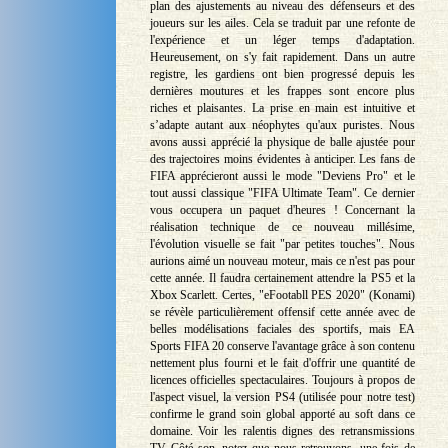
plan des ajustements au niveau des défenseurs et des
joueurs sur les ailes. Cela se traduit par une refonte de
l'expérience et un léger temps d'adaptation.
Heureusement, on s'y fait rapidement. Dans un autre
registre, les gardiens ont bien progressé depuis les
dernières moutures et les frappes sont encore plus
riches et plaisantes. La prise en main est intuitive et
s’adapte autant aux néophytes qu'aux puristes. Nous
avons aussi apprécié la physique de balle ajustée pour
des trajectoires moins évidentes à anticiper. Les fans de
FIFA apprécieront aussi le mode "Deviens Pro" et le
tout aussi classique "FIFA Ultimate Team". Ce dernier
vous occupera un paquet d'heures ! Concernant la
réalisation technique de ce nouveau millésime,
l'évolution visuelle se fait "par petites touches". Nous
aurions aimé un nouveau moteur, mais ce n'est pas pour
cette année. Il faudra certainement attendre la PS5 et la
Xbox Scarlett. Certes, "eFootabll PES 2020" (Konami)
se révèle particulièrement offensif cette année avec de
belles modélisations faciales des sportifs, mais EA
Sports FIFA 20 conserve l'avantage grâce à son contenu
nettement plus fourni et le fait d'offrir une quantité de
licences officielles spectaculaires. Toujours à propos de
l'aspect visuel, la version PS4 (utilisée pour notre test)
confirme le grand soin global apporté au soft dans ce
domaine. Voir les ralentis dignes des retransmissions
TV. Côté son, notez que nous retrouvons, une fois de