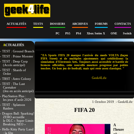
ACTUALITÉS
TESTS
DOSSIERS
ARCHIVES
FORUMS
CONTACTS
PC
PS5
PS4
Xbox Series X
ONE
Switch
ACTUALITÉS
- TEST : Ground Branch
"EA Sports FIFA 20 marque l'arrivée du mode VOLTA (façon
- TEST : Prime Monster
FIFA Street) et de multiples ajustements qui crédibilisent la
- TEST : Deep Corp
simulation d'Electronic Arts. Toujours aussi accessible et bardée de
(Accès anticipé)
licences officielles, cette nouvelle mouture progresse par petites
touches. Un bon jeu de football, mais qui reste assez classique. "
- TEST : Shards of
Order
Geek4Life
- TRST : Astro Colony
- TEST : The Last
Caretaker
(Jeu en accès anticipé)
- PlayStation Plus :
les jeux d’août 2026
1 Octobre 2019 - Geek4Life
- TEST : Splatoon
Raiders
FIFA 20
- Dragon Ball: Sparking!
ZERO accueille
le DLC « Super Limit-
Breaking NEO »
A
- Hello Kitty Party Land
l'heure
: la fête