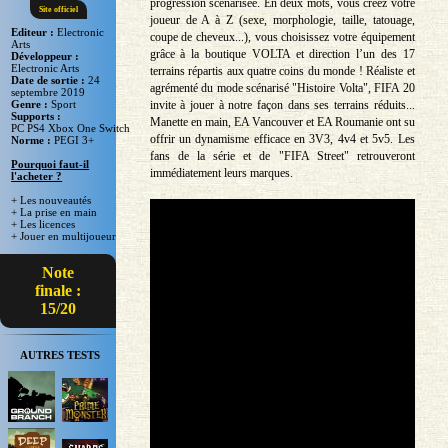
progression scénarisée. En deux mots, vous créez votre
Site officiel
joueur de A à Z (sexe, morphologie, taille, tatouage,
Editeur :
Electronic
coupe de cheveux...), vous choisissez votre équipement
Arts
grâce à la boutique VOLTA et direction l’un des 17
Développeur :
Electronic Arts
terrains répartis aux quatre coins du monde ! Réaliste et
Date de sortie :
24
agrémenté du mode scénarisé "Histoire Volta", FIFA 20
septembre 2019
invite à jouer à notre façon dans ses terrains réduits...
Genre :
Sport
Supports :
Manette en main, EA Vancouver et EA Roumanie ont su
PC PS4 Xbox One Switch
offrir un dynamisme efficace en 3V3, 4v4 et 5v5. Les
Norme :
PEGI 3+
fans de la série et de "FIFA Street" retrouveront
Pourquoi faut-il
immédiatement leurs marques.
l'acheter ?
+ Les nouveautés
+ La prise en main
+ Les licences
+ Jouer en multijoueur
Note
finale :
15/20
AUTRES TESTS