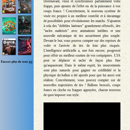
Dorénavant, visez et synchronisez parfaitement votre
frappe, puis ajoutez de l'effet ou de la puissance à vos
coups francs ! Concrètement, le nouveau système de
visée est propice à un meilleur contrôle et à davantage
de possibilités pour révolutionner les matchs. S'ajoutent
à cela des "dribbles latéraux" grandement offensifs, des
"tacles maîtrisés" avec animations inédites et une
nouvelle mécanique de tirs assurément plus souple.
Devant le but, vous pouvez compter sur des reprises de
volée et l'arrivée de tirs de loin plus risqués.
L'intelligence artificielle a, une fois encore, progressé
pour offrir un meilleur soutien de vos coéquipiers. L'IA
peut se déplacer et tacler de façon plus fine
Encore plus de tests
ici
qu'auparavant. Dans le même esprit, les mouvements
sont plus naturels pour gagner en crédibilité et la
physique du ballon a été ajustée pour que lui aussi soit
réaliste. Concrètement, vous pouvez compter sur de
nouvelles trajectoires de tirs ! Ballons brossés, coups
francs en cloche ou frappes appuyées, chacun trouvera
de quoi imposer son style.