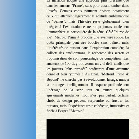
La narration adopte une approche plus présente que
dans les anciens "Prime", sans pour autant tomber dans
l’excès. Certains choix pourront diviser, notamment
ceux qui atténuent légèrement la solitude emblématique
de "Samus", mais l’histoire reste globalement bien
intégrée à l’exploration et ne rompt jamais totalement
l’atmosphère si particulière de la série. Côté "durée de
vie", Metroid Prime 4 propose une aventure solide. La
quête principale peut être bouclée sans traîner, mais
l’intérêt réside surtout dans l’exploration complète, la
collecte des améliorations, la recherche des secrets et
l’optimisation de son pourcentage de complétion. Les
amateurs de 100 % y trouveront un vrai défi, tandis que
les joueurs "plus pressés" profiteront d’une aventure
dense et bien rythmée ! Au final, "Metroid Prime 4:
Beyond" ne cherche pas à révolutionner la saga, mais à
la prolonger intelligemment. Il respecte profondément
l’héritage de la série tout en tentant quelques
ajustements modernes. Tout n’est pas parfait, certains
choix de design peuvent surprendre ou frustrer les
puristes, mais l’expérience reste cohérente, immersive et
fidèle à l’esprit "Metroid".