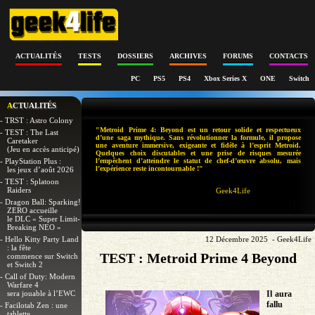
ACTUALITÉS
TESTS
DOSSIERS
ARCHIVES
FORUMS
CONTACTS
PC
PS5
PS4
Xbox Series X
ONE
Switch
ACTUALITÉS
- TRST : Astro Colony
"Metroid Prime 4: Beyond est un retour solide et respectueux
- TEST : The Last
d’une saga mythique. Sans révolutionner la formule, il propose
Caretaker
une aventure immersive, exigeante et fidèle à l’esprit Metroid.
(Jeu en accès anticipé)
Quelques choix discutables et une prise de risques mesurée
- PlayStation Plus :
l’empêchent d’atteindre le statut de chef-d’œuvre absolu, mais
l’expérience reste incontournable !"
les jeux d’août 2026
- TEST : Splatoon
Raiders
Geek4Life
- Dragon Ball: Sparking!
ZERO accueille
le DLC « Super Limit-
Breaking NEO »
- Hello Kitty Party Land
12 Décembre 2025 - Geek4Life
: la fête
TEST : Metroid Prime 4 Beyond
commence sur Switch
et Switch 2
- Call of Duty: Modern
Warfare 4
sera jouable à l’EWC
Il aura
fallu
- Facilotab Zen : une
tablette