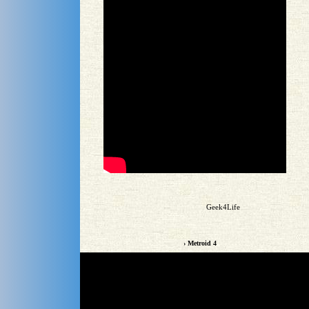
Geek4Life
› Metroid 4