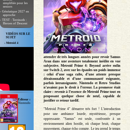
simplifiée pour les
seniors
- Généatique 2027 en
approche
- TEST : Terrinoth :
Heroes of Descent
VIDÉOS SUR LE
SUJET
› Metroid 4
attendre de très longues années pour revoir Samus
Aran dans une aventure totalement inédite en vue
subjective. Metroid Prime 4: Beyond arrive enfin
sur Switch 2, avec sur les épaules un poids immense
: celui d’une saga culte, d’une attente presque
déraisonnable et d’une communauté exigeante,
parfois intransigeante. Nintendo et Retro Studios
n’avaient pas le droit à l’erreur. La promesse était
claire : revenir à l’essence de Metroid Prime tout en
proposant quelque chose de neuf, capable de
Editeur :
justifier ce retour tardif.
Nintendo
"Metroid Prime 4" démarrre très fort ! L’introduction
pose une ambiance lourde, mystérieuse, presque
oppressante. "Samus" est seule, confrontée à un
environnement alien hostile, où chaque bruit, chaque
mouvement, chaque écho compte. Le jeu prend le temps