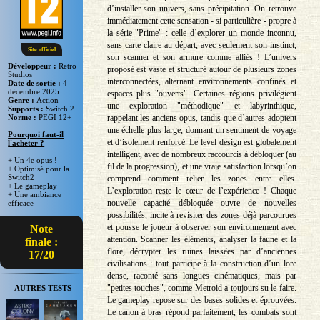
d’installer son univers, sans précipitation. On retrouve
immédiatement cette sensation - si particulière - propre à
la série "Prime" : celle d’explorer un monde inconnu,
sans carte claire au départ, avec seulement son instinct,
Site officiel
son scanner et son armure comme alliés ! L’univers
Développeur :
Retro
proposé est vaste et structuré autour de plusieurs zones
Studios
interconnectées, alternant environnements confinés et
Date de sortie :
4
décembre 2025
espaces plus "ouverts". Certaines régions privilégient
Genre :
Action
une exploration "méthodique" et labyrinthique,
Supports :
Switch 2
rappelant les anciens opus, tandis que d’autres adoptent
Norme :
PEGI 12+
une échelle plus large, donnant un sentiment de voyage
Pourquoi faut-il
et d’isolement renforcé. Le level design est globalement
l'acheter ?
intelligent, avec de nombreux raccourcis à débloquer (au
+ Un 4e opus !
fil de la progression), et une vraie satisfaction lorsqu’on
+ Optimisé pour la
Switch2
comprend comment relier les zones entre elles.
+ Le gameplay
L’exploration reste le cœur de l’expérience ! Chaque
+ Une ambiance
nouvelle capacité débloquée ouvre de nouvelles
efficace
possibilités, incite à revisiter des zones déjà parcourues
et pousse le joueur à observer son environnement avec
Note
attention. Scanner les éléments, analyser la faune et la
finale :
flore, décrypter les ruines laissées par d’anciennes
17/20
civilisations : tout participe à la construction d’un lore
dense, raconté sans longues cinématiques, mais par
"petites touches", comme Metroid a toujours su le faire.
AUTRES TESTS
Le gameplay repose sur des bases solides et éprouvées.
Le canon à bras répond parfaitement, les combats sont