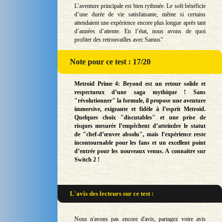
L’aventure principale est bien rythmée. Le soft bénéficie
d’une durée de vie satisfaisante, même si certains
attendaient une expérience encore plus longue après tant
d’années d’attente. En l’état, nous avons de quoi
profiter des retrouvailles avec Samus"
Note
pour ce test : 17/20
Metroid Prime 4: Beyond est un retour solide et
respectueux d’une saga mythique ! Sans
"révolutionner" la formule, il propose une aventure
immersive, exigeante et fidèle à l’esprit Metroid.
Quelques choix "discutables" et une prise de
risques mesurée l’empêchent d’atteindre le statut
de "chef-d’œuvre absolu", mais l’expérience reste
incontournable pour les fans et un excellent point
d’entrée pour les nouveaux venus. A connaitre sur
Switch 2 !
L'avis des lecteurs sur
ce test :
Nous n'avons pas encore d'avis, partagez votre avis