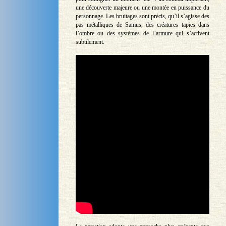
une découverte majeure ou une montée en puissance du
personnage. Les bruitages sont précis, qu’il s’agisse des
pas métalliques de Samus, des créatures tapies dans
l’ombre ou des systèmes de l’armure qui s’activent
subtilement.