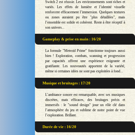
Switch 2 est réussie. Les environnements sont riches et
variés. Les effets de lumière et l’identité visuelle
renforcent efficacement l’immersion. Quelques textures
ou zones auraient pu être "plus détaillées", mais
l’ensemble est solide et cohérent. Reste à être réceptif à
son univers...
Gameplay & prise en main : 16/20
La formule "Metroid Prime" fonctionne toujours aussi
bien ! Exploration, combats, scanning et progression
par capacités offrent une expérience exigeante et
gratifiante. Les nouveautés apportent de la variété,
même si certaines idées ne sont pas exploitées à fond...
Musique et bruitages : 17/20
L’ambiance sonore est remarquable, avec ses musiques
discrètes, mais efficaces, des bruitages précis et
immersifs : le "sound design" joue un rôle clé dans
l’atmosphère du jeu et sublime de notre point de vue
l’exploration. Brillant.
Durée de vie : 16/20