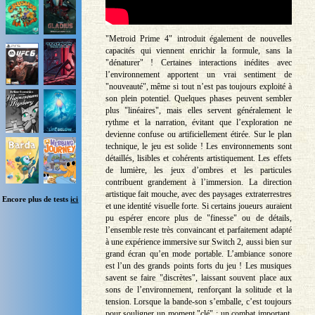
"Metroid Prime 4" introduit également de nouvelles
capacités qui viennent enrichir la formule, sans la
"dénaturer" ! Certaines interactions inédites avec
l’environnement apportent un vrai sentiment de
"nouveauté", même si tout n’est pas toujours exploité à
son plein potentiel. Quelques phases peuvent sembler
plus "linéaires", mais elles servent généralement le
rythme et la narration, évitant que l’exploration ne
devienne confuse ou artificiellement étirée. Sur le plan
technique, le jeu est solide ! Les environnements sont
détaillés, lisibles et cohérents artistiquement. Les effets
de lumière, les jeux d’ombres et les particules
contribuent grandement à l’immersion. La direction
artistique fait mouche, avec des paysages extraterrestres
Encore plus de tests
ici
et une identité visuelle forte. Si certains joueurs auraient
pu espérer encore plus de "finesse" ou de détails,
l’ensemble reste très convaincant et parfaitement adapté
à une expérience immersive sur Switch 2, aussi bien sur
grand écran qu’en mode portable. L’ambiance sonore
est l’un des grands points forts du jeu ! Les musiques
savent se faire "discrètes", laissant souvent place aux
sons de l’environnement, renforçant la solitude et la
tension. Lorsque la bande-son s’emballe, c’est toujours
pour souligner un moment "clé" : un combat important,