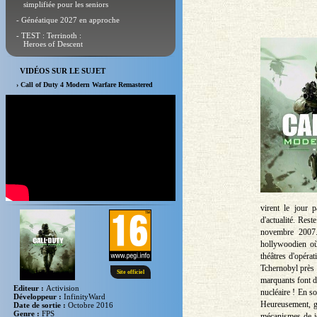
simplifiée pour les seniors
- Généatique 2027 en approche
- TEST : Terrinoth :
Heroes of Descent
VIDÉOS SUR LE SUJET
› Call of Duty 4 Modern Warfare Remastered
virent le jour p
d'actualité. Res
novembre 2007.
hollywoodien où 
théâtres d'opéra
Tchernobyl près d
Site officiel
marquants font d
Editeur :
Activision
nucléaire ! En s
Développeur :
InfinityWard
Heureusement, g
Date de sortie :
Octobre 2016
Genre :
FPS
mécanismes de j