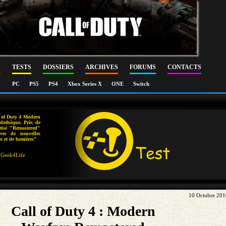
S
TESTS
DOSSIERS
ARCHIVES
FORUMS
CONTACTS
PC
PS5
PS4
Xbox Series X
ONE
Switch
l of Duty 4 Modern
udothèque. Près de
ptisé "Remastered"
vec de nouvelles
es et de lumières"
Geek4Life
10 Octobre 201
Call of Duty 4 : Modern