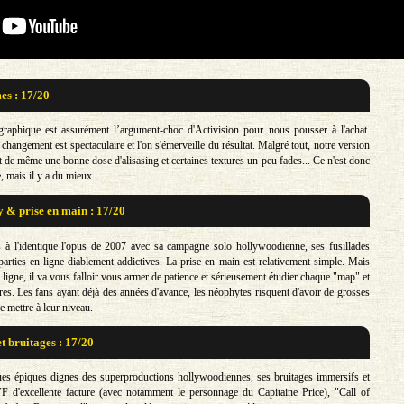
s : 17/20
graphique est assurément l’argument-choc d'Activision pour nous pousser à l'achat.
 changement est spectaculaire et l'on s'émerveille du résultat. Malgré tout, notre version
t de même une bonne dose d'alisasing et certaines textures un peu fades... Ce n'est donc
, mais il y a du mieux.
& prise en main : 17/20
 à l'identique l'opus de 2007 avec sa campagne solo hollywoodienne, ses fusillades
parties en ligne diablement addictives. La prise en main est relativement simple. Mais
ligne, il va vous falloir vous armer de patience et sérieusement étudier chaque "map" et
res. Les fans ayant déjà des années d'avance, les néophytes risquent d'avoir de grosses
se mettre à leur niveau.
t bruitages : 17/20
es épiques dignes des superproductions hollywoodiennes, ses bruitages immersifs et
VF d'excellente facture (avec notamment le personnage du Capitaine Price), "Call of