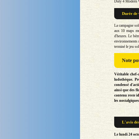
Duty 4 Modern Wa
Durée de 
La campagne solo
aux 10 maps mult
d'heures. Le bém
environnements m
terminé le jeu so
Note
pou
Véritable chef
ludothèque. Pr
condensé d'acti
ainsi que des fl
contenu reste id
les nostalgiqu
L'avis de
Le lundi 24 oct