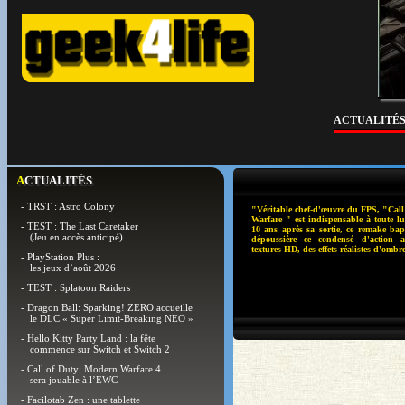
ACTUALITÉ
ACTUALITÉS
- TRST : Astro Colony
"Véritable chef-d'œuvre du FPS, "Cal
Warfare " est indispensable à toute l
- TEST : The Last Caretaker
10 ans après sa sortie, ce remake ba
(Jeu en accès anticipé)
dépoussière ce condensé d'action a
textures HD, des effets réalistes d'ombr
- PlayStation Plus :
les jeux d’août 2026
- TEST : Splatoon Raiders
- Dragon Ball: Sparking! ZERO accueille
le DLC « Super Limit-Breaking NEO »
- Hello Kitty Party Land : la fête
commence sur Switch et Switch 2
- Call of Duty: Modern Warfare 4
sera jouable à l’EWC
- Facilotab Zen : une tablette