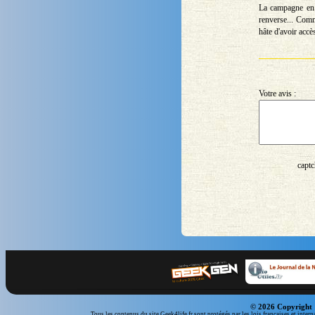
La campagne en 
renverse... Comme
hâte d'avoir accè
Votre avis :
captc
© 2026 Copyright 
Tous les contenus du site Geek4life.fr sont protégés par les lois françaises et intern