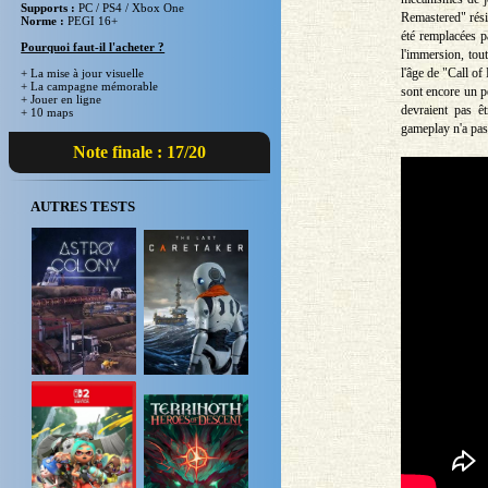
Supports :
PC / PS4 / Xbox One
Remastered" rési
Norme :
PEGI 16+
été remplacées p
Pourquoi faut-il l'acheter ?
l'immersion, tout
l'âge de "Call of
+ La mise à jour visuelle
+ La campagne mémorable
sont encore un p
+ Jouer en ligne
devraient pas ê
+ 10 maps
gameplay n'a pas 
Note finale : 17/20
AUTRES TESTS