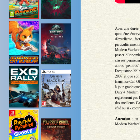
Avec une durée d
quoi être émerv
d'excellente f
particulièrement 
Modern Warfare R
passer d’innombr
classes permette
autres "pétoires"
l'acquisition d
2007 et que son 
franchise Call O
à jour graphique
Duty 4 Modern W
regretteront pas 
des meilleurs Ca
côté ou si - com
Attention
: en 
Modern Warfare" n