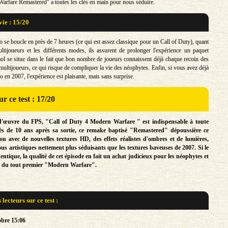
rfare Remastered" a toutes les clés en main pour nous séduire.
vie : 15/20
 se boucle en près de 7 heures (ce qui est assez classique pour un Call of Duty), quant
ijoueurs et les différents modes, ils assurent de prolonger l'expérience un paquet
ol se situe dans le fait que bon nombre de joueurs connaissent déjà chaque recoin des
ultijoueurs, ce qui risque de compliquer la vie des néophytes. Enfin, si vous avez déjà
lo en 2007, l'expérience est plaisante, mais sans surprise.
r ce test : 17/20
-d'œuvre du FPS, "Call of Duty 4 Modern Warfare " est indispensable à toute
ès de 10 ans après sa sortie, ce remake baptisé "Remastered" dépoussière ce
on avec de nouvelles textures HD, des effets réalistes d'ombres et de lumières,
ous artistiques nettement plus séduisants que les textures baveuses de 2007. Si le
entique, la qualité de cet épisode en fait un achat judicieux pour les néophytes et
es du tout premier "Modern Warfare".
s lecteurs sur
ce test :
obre 15:06