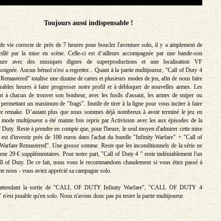
Toujours aussi indispensable !
e vie correcte de près de 7 heures pour boucler l'aventure solo, il y a amplement de
eillé par la mise en scène. Celle-ci est d’ailleurs accompagnée par une bande-son
acture avec des musiques dignes de superproductions et une localisation VF
soignée. Aucun bémol n'est a regretter... Quant à la partie multijoueur, "Call of Duty 4
emastered" totalise une dizaine de cartes et plusieurs modes de jeu, afin de nous faire
ables heures à faire progresser notre profil et à débloquer de nouvelles armes. Les
nt à chacun de trouver son bonheur, avec les fusils d'assaut, les armes de sniper ou
 permettant un maximum de "frags". Inutile de tirer à la ligne pour vous inciter à faire
e ce remake. D’autant plus que nous sommes déjà nombreux à avoir terminé le jeu en
mode multijoueur a été mainte fois repris par Activision avec les aux épisodes de la
f Duty. Reste à prendre en compte que, pour l'heure, le seul moyen d'admirer cette mise
 est d'investir près de 100 euros dans l'achat du bundle "Infinity Warfare" + "Call of
arfare Remastered". Une grosse somme. Reste que les inconditionnels de la série ne
leur 29 € supplémentaires. Pour notre part, "Call of Duty 4 " reste indéniablement l'un
ll of Duty. De ce fait, nous vous le recommandons chaudement si vous étiez passé à
me nous - vous aviez apprécié sa campagne solo.
attendant la sortie de "CALL OF DUTY Infinity Warfare", "CALL OF DUTY 4
'est jouable qu'en solo. Nous n'avons donc pas pu tester la partie multijoueur.