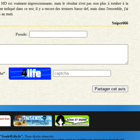
HD est vraiment impressionnante, mais le résultat n'est pas non plus à tomber à la
 indiqué dans ce test, il y a encore des textures basse def, mais dans l'ensemble, j'ai
s au muti.
Sniper666
Pseudo :
ha* :
"Geek4Life.fr".
Tous droits réservés.
ationales du droit d'auteur. - Toute reproduction même pariel est interdite sans autorisation écrite du site.