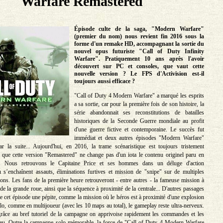
Warfare Remastered
Épisode culte de la saga, "Modern Warfare"
(premier du nom) nous revient fin 2016 sous la
forme d'un remake HD, accompagnant la sortie du
nouvel opus futuriste "Call of Duty Infinity
Warfare". Pratiquement 10 ans après l'avoir
découvert sur PC et consoles, que vaut cette
nouvelle version ? Le FPS d'Activision est-il
toujours aussi efficace ?
"Call of Duty 4 Modern Warfare" a marqué les esprits
a sa sortie, car pour la première fois de son histoire, la
série abandonnait ses reconstitutions de batailles
historiques de la Seconde Guerre mondiale au profit
d'une guerre fictive et contemporaine. Le succès fut
immédiat et deux autres épisodes "Modern Warfare"
ar la suite... Aujourd'hui, en 2016, la trame scénaristique est toujours tristement
te que cette version "Remastered" ne change pas d'un iota le contenu originel paru en
 Nous retrouvons le Capitaine Price et ses hommes dans un déluge d'action
s’enchaînent assauts, éliminations furtives et mission de "snipe" sur de multiples
tions. Les fans de la première heure retrouveront - entre autres - la fameuse mission à
e la grande roue, ainsi que la séquence à proximité de la centrale... D'autres passages
e cet épisode une pépite, comme la mission où le héros est à proximité d'une explosion
olo, comme en multijoueur (avec les 10 maps au total), le gameplay reste ultra-nerveux.
râce au bref tutoriel de la campagne on apprivoise rapidement les commandes et les
eu. Outre la campagne solo mémorable, la force de "Call of Duty 4 Modern Warfare