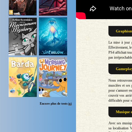
Graphisme
La mise à jour 
Effectivement, le
PS4 affichait tou
pas irréprochable
Gameplay 
Nous retrouvons
musclées et ses 
pour s'amuser en 
couvrir vos arriè
difficultés pour 
Encore plus de tests
ici
Musique e
Avec ses musiqu
sa localisation 