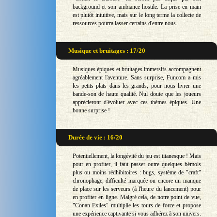
background et son ambiance hostile. La prise en main
est plutôt intuitive, mais sur le long terme la collecte de
ressources pourra lasser certains d'entre nous.
Musique et bruitages : 17/20
Musiques épiques et bruitages immersifs accompagnent
agréablement l'aventure. Sans surprise, Funcom a mis
les petits plats dans les grands, pour nous livrer une
bande-son de haute qualité. Nul doute que les joueurs
apprécieront d'évoluer avec ces thèmes épiques. Une
bonne surprise !
Durée de vie : 16/20
Potentiellement, la longévité du jeu est titanesque ! Mais
pour en profiter, il faut passer outre quelques bémols
plus ou moins rédhibitoires : bugs, système de "craft"
chronophage, difficulté marquée ou encore un manque
de place sur les serveurs (à l'heure du lancement) pour
en profiter en ligne. Malgré cela, de notre point de vue,
"Conan Exiles" multiplie les tours de force et propose
une expérience captivante si vous adhérez à son univers.