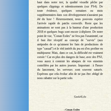
haut dans notre test, la qualité visuelle pêche par
quelques clippings et ralentissements (sur PS4). De
toute évidence, quelques semaines ou mois
supplémentaires dans son développement n'auraient pas
été du luxe ! Heureusement, nous pouvons espérer
l'arrivée rapide de patchs correctifs. Reste que les
animations ne sont pas à la hauteur d'une production
2018 et quelques bugs sont encore à déplorer. De notre
point de vue, "Conan Exiles" ne fera pas l'unanimité, car
il faut être réceptif au concept de "survie" (aux
antipodes de ce qu'aiment les fans de productions de
type "casual") et le réel intérêt du jeu est d'en profiter en
multijoueur. Mais, dans ce cas, la difficulté est vraiment
corsée ! Car en plus des dangers de base, avec des PNJ,
vous aurez à contenir les attaques de vos ennemis
contrôlées par les autres joueurs. Important : à l'heure
du lancement, les serveurs sont souvent saturés.
Espérons que cela évolue afin de ne pas être obligé de
nous rabattre sur la partie solo.
Geek4Life
› Conan Exiles