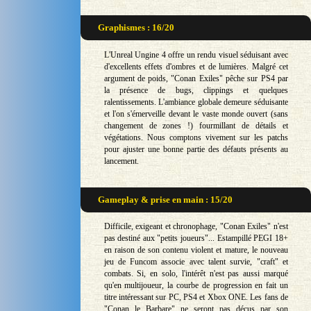
Graphismes : 16/20
L'Unreal Ungine 4 offre un rendu visuel séduisant avec
d'excellents effets d'ombres et de lumières. Malgré cet
argument de poids, "Conan Exiles" pêche sur PS4 par
la présence de bugs, clippings et quelques
ralentissements. L'ambiance globale demeure séduisante
et l'on s'émerveille devant le vaste monde ouvert (sans
changement de zones !) fourmillant de détails et
végétations. Nous comptons vivement sur les patchs
pour ajuster une bonne partie des défauts présents au
lancement.
Gameplay & prise en main : 15/20
Difficile, exigeant et chronophage, "Conan Exiles" n'est
pas destiné aux "petits joueurs"... Estampillé PEGI 18+
en raison de son contenu violent et mature, le nouveau
jeu de Funcom associe avec talent survie, "craft" et
combats. Si, en solo, l'intérêt n'est pas aussi marqué
qu'en multijoueur, la courbe de progression en fait un
titre intéressant sur PC, PS4 et Xbox ONE. Les fans de
"Conan le Barbare" ne seront pas déçus par son