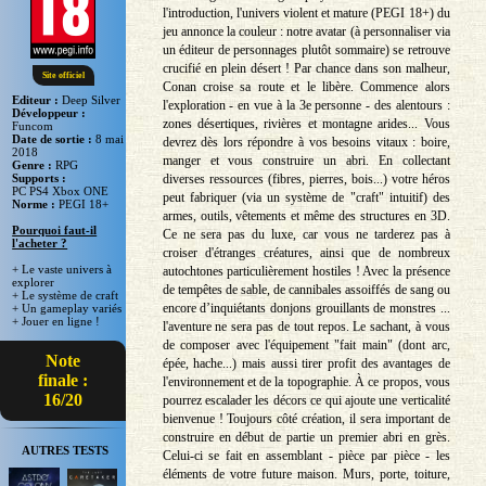
l'introduction, l'univers violent et mature (PEGI 18+) du
jeu annonce la couleur : notre avatar (à personnaliser via
un éditeur de personnages plutôt sommaire) se retrouve
crucifié en plein désert ! Par chance dans son malheur,
Site officiel
Conan croise sa route et le libère. Commence alors
Editeur :
Deep Silver
l'exploration - en vue à la 3e personne - des alentours :
Développeur :
zones désertiques, rivières et montagne arides... Vous
Funcom
Date de sortie :
8 mai
devrez dès lors répondre à vos besoins vitaux : boire,
2018
manger et vous construire un abri. En collectant
Genre :
RPG
diverses ressources (fibres, pierres, bois...) votre héros
Supports :
PC PS4 Xbox ONE
peut fabriquer (via un système de "craft" intuitif) des
Norme :
PEGI 18+
armes, outils, vêtements et même des structures en 3D.
Pourquoi faut-il
Ce ne sera pas du luxe, car vous ne tarderez pas à
l'acheter ?
croiser d'étranges créatures, ainsi que de nombreux
+ Le vaste univers à
autochtones particulièrement hostiles ! Avec la présence
explorer
de tempêtes de sable, de cannibales assoiffés de sang ou
+ Le système de craft
encore d’inquiétants donjons grouillants de monstres ...
+ Un gameplay variés
+ Jouer en ligne !
l'aventure ne sera pas de tout repos. Le sachant, à vous
de composer avec l'équipement "fait main" (dont arc,
Note
épée, hache...) mais aussi tirer profit des avantages de
finale :
l'environnement et de la topographie. À ce propos, vous
16/20
pourrez escalader les décors ce qui ajoute une verticalité
bienvenue ! Toujours côté création, il sera important de
construire en début de partie un premier abri en grès.
AUTRES TESTS
Celui-ci se fait en assemblant - pièce par pièce - les
éléments de votre future maison. Murs, porte, toiture,