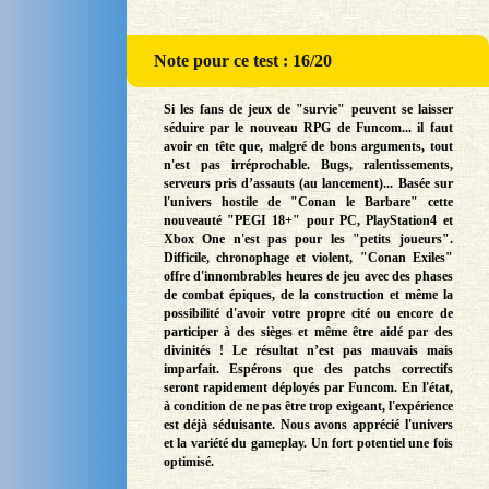
Note
pour ce test : 16/20
Si les fans de jeux de "survie" peuvent se laisser
séduire par le nouveau RPG de Funcom... il faut
avoir en tête que, malgré de bons arguments, tout
n'est pas irréprochable. Bugs, ralentissements,
serveurs pris d’assauts (au lancement)... Basée sur
l'univers hostile de "Conan le Barbare" cette
nouveauté "PEGI 18+" pour PC, PlayStation4 et
Xbox One n'est pas pour les "petits joueurs".
Difficile, chronophage et violent, "Conan Exiles"
offre d'innombrables heures de jeu avec des phases
de combat épiques, de la construction et même la
possibilité d'avoir votre propre cité ou encore de
participer à des sièges et même être aidé par des
divinités ! Le résultat n’est pas mauvais mais
imparfait. Espérons que des patchs correctifs
seront rapidement déployés par Funcom. En l'état,
à condition de ne pas être trop exigeant, l'expérience
est déjà séduisante. Nous avons apprécié l'univers
et la variété du gameplay. Un fort potentiel une fois
optimisé.