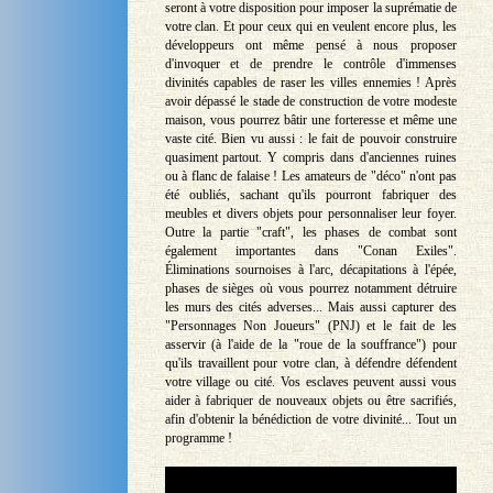
seront à votre disposition pour imposer la suprématie de
votre clan. Et pour ceux qui en veulent encore plus, les
développeurs ont même pensé à nous proposer
d'invoquer et de prendre le contrôle d'immenses
divinités capables de raser les villes ennemies ! Après
avoir dépassé le stade de construction de votre modeste
maison, vous pourrez bâtir une forteresse et même une
vaste cité. Bien vu aussi : le fait de pouvoir construire
quasiment partout. Y compris dans d'anciennes ruines
ou à flanc de falaise ! Les amateurs de "déco" n'ont pas
été oubliés, sachant qu'ils pourront fabriquer des
meubles et divers objets pour personnaliser leur foyer.
Outre la partie "craft", les phases de combat sont
également importantes dans "Conan Exiles".
Éliminations sournoises à l'arc, décapitations à l'épée,
phases de sièges où vous pourrez notamment détruire
les murs des cités adverses... Mais aussi capturer des
"Personnages Non Joueurs" (PNJ) et le fait de les
asservir (à l'aide de la "roue de la souffrance") pour
qu'ils travaillent pour votre clan, à défendre défendent
votre village ou cité. Vos esclaves peuvent aussi vous
aider à fabriquer de nouveaux objets ou être sacrifiés,
afin d'obtenir la bénédiction de votre divinité... Tout un
programme !