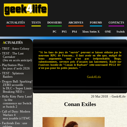
ACTUALITÉS
TESTS
DOSSIERS
ARCHIVES
FORUMS
CONTACTS
PC
PS5
PS4
Xbox Series X
ONE
Switch
ACTUALITÉS
- TRST : Astro Colony
"Si les fans de jeux de "survie" peuvent se laisser séduire par le
- TEST : The Last
nouveau RPG de Funcom... il faut avoir en tête que, malgré de
Caretaker
bons arguments, tout n'est pas irréprochable. Bugs,
(Jeu en accès anticipé)
ralentissements, serveurs pris d’assauts (au lancement). Basée sur
- PlayStation Plus :
l'univers hostile de "Conan le Barbare" cette nouveauté PEGI 18+
n'est pas pour les petits joueurs. "
les jeux d’août 2026
- TEST : Splatoon
Raiders
Geek4Life
- Dragon Ball: Sparking!
ZERO accueille
le DLC « Super Limit-
Breaking NEO »
- Hello Kitty Party Land
20 Mai 2018 - Geek4Life
: la fête
Conan Exiles
commence sur Switch
et Switch 2
- Call of Duty: Modern
Warfare 4
sera jouable à l’EWC
- Facilotab Zen : une
tablette