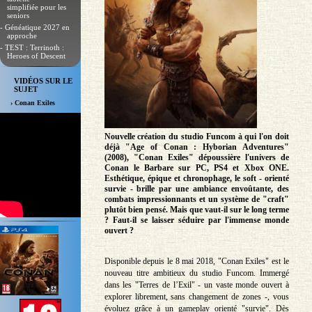
simplifiée pour les
seniors
- Généatique 2027 en
approche
- TEST : Terrinoth :
Heroes of Descent
VIDÉOS SUR LE
SUJET
› Conan Exiles
Nouvelle création du studio Funcom à qui l'on doit
déjà "Age of Conan : Hyborian Adventures"
(2008), "Conan Exiles" dépoussière l'univers de
Conan le Barbare sur PC, PS4 et Xbox ONE.
Esthétique, épique et chronophage, le soft - orienté
survie - brille par une ambiance envoûtante, des
combats impressionnants et un système de "craft"
plutôt bien pensé. Mais que vaut-il sur le long terme
? Faut-il se laisser séduire par l'immense monde
ouvert ?
Disponible depuis le 8 mai 2018, "Conan Exiles" est le
nouveau titre ambitieux du studio Funcom. Immergé
dans les "Terres de l’Exil" - un vaste monde ouvert à
explorer librement, sans changement de zones -, vous
évoluez grâce à un gameplay orienté "survie". Dès