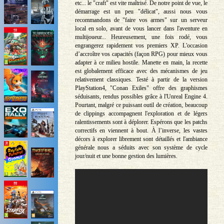
etc... le "craft" est vite maîtrisé. De notre point de vue, le
démarrage est un peu "délicat", aussi nous vous
recommandons de "faire vos armes" sur un serveur
local en solo, avant de vous lancer dans l'aventure en
multijoueur... Heureusement, une fois rodé, vous
engrangerez rapidement vos premiers XP. L'occasion
d’accroître vos capacités (façon RPG) pour mieux vous
adapter à ce milieu hostile. Manette en main, la recette
est globalement efficace avec des mécanismes de jeu
relativement classiques. Testé à partir de la version
PlayStation4, "Conan Exiles" offre des graphismes
séduisants, rendus possibles grâce à l'Unreal Engine 4.
Pourtant, malgré ce puissant outil de création, beaucoup
de clippings accompagnent l'exploration et de légers
ralentissements sont à déplorer. Espérons que les patchs
correctifs en viennent à bout. À l’inverse, les vastes
décors à explorer librement sont détaillés et l'ambiance
générale nous a séduits avec son système de cycle
jour/nuit et une bonne gestion des lumières.