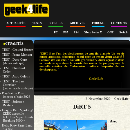
ACTUALITÉS
TESTS
DOSSIERS
ARCHIVES
FORUMS
CONTACTS
PC
PS5
PS4
Xbox Series X
ONE
Switch
ACTUALITÉS
- TEST : Ground Branch
"DiRT 5 est l'un des blockbusters de cette fin d'année. Un jeu de
- TEST : Prime Monster
course accessible, fédérateur, et qui offre un rendu visuel adapté à
- TEST : Deep Corp
l'arrivée des consoles "nouvelle génération". Aussi agréable dans
(Accès anticipé)
sa conduite que dans la variété des modes de jeu proposés, la
nouvelle création de Codemasters confirme l'expertise de ses
- TEST : Shards of
développeurs. "
Order
- TRST : Astro Colony
Geek4Life
- TEST : The Last
Caretaker
(Jeu en accès anticipé)
- PlayStation Plus :
les jeux d’août 2026
3 Novembre 2020 - Geek4Life
- TEST : Splatoon
Raiders
DiRT 5
- Dragon Ball: Sparking!
ZERO accueille
le DLC « Super Limit-
Breaking NEO »
Avec
- Hello Kitty Party Land
: la fête