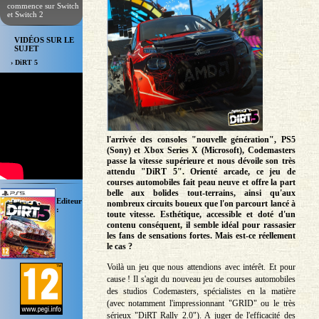
commence sur Switch
et Switch 2
VIDÉOS SUR LE
SUJET
› DiRT 5
l'arrivée des consoles "nouvelle génération", PS5
(Sony) et Xbox Series X (Microsoft), Codemasters
passe la vitesse supérieure et nous dévoile son très
attendu "DiRT 5". Orienté arcade, ce jeu de
courses automobiles fait peau neuve et offre la part
belle aux bolides tout-terrains, ainsi qu'aux
Editeur
nombreux circuits boueux que l'on parcourt lancé à
:
toute vitesse. Esthétique, accessible et doté d'un
contenu conséquent, il semble idéal pour rassasier
les fans de sensations fortes. Mais est-ce réellement
le cas ?
Voilà un jeu que nous attendions avec intérêt. Et pour
cause ! Il s'agit du nouveau jeu de courses automobiles
des studios Codemasters, spécialistes en la matière
(avec notamment l'impressionnant "GRID" ou le très
sérieux "DiRT Rally 2.0"). A juger de l'efficacité des