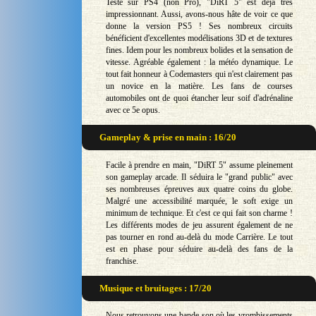
Testé sur PS4 (non Pro), "DiRT 5" est déjà très
impressionnant. Aussi, avons-nous hâte de voir ce que
donne la version PS5 ! Ses nombreux circuits
bénéficient d'excellentes modélisations 3D et de textures
fines. Idem pour les nombreux bolides et la sensation de
vitesse. Agréable également : la météo dynamique. Le
tout fait honneur à Codemasters qui n'est clairement pas
un novice en la matière. Les fans de courses
automobiles ont de quoi étancher leur soif d'adrénaline
avec ce 5e opus.
Gameplay & prise en main : 16/20
Facile à prendre en main, "DiRT 5" assume pleinement
son gameplay arcade. Il séduira le "grand public" avec
ses nombreuses épreuves aux quatre coins du globe.
Malgré une accessibilité marquée, le soft exige un
minimum de technique. Et c'est ce qui fait son charme !
Les différents modes de jeu assurent également de ne
pas tourner en rond au-delà du mode Carrière. Le tout
est en phase pour séduire au-delà des fans de la
franchise.
Musique et bruitages : 17/20
Nous retrouvons une bande-son où les vrombissements