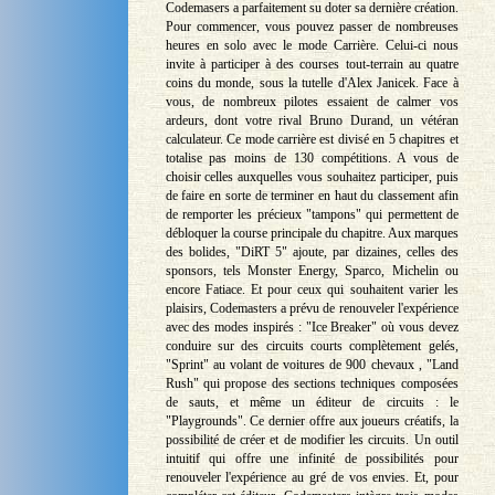
Codemasers a parfaitement su doter sa dernière création.
Pour commencer, vous pouvez passer de nombreuses
heures en solo avec le mode Carrière. Celui-ci nous
invite à participer à des courses tout-terrain au quatre
coins du monde, sous la tutelle d'Alex Janicek. Face à
vous, de nombreux pilotes essaient de calmer vos
ardeurs, dont votre rival Bruno Durand, un vétéran
calculateur. Ce mode carrière est divisé en 5 chapitres et
totalise pas moins de 130 compétitions. A vous de
choisir celles auxquelles vous souhaitez participer, puis
de faire en sorte de terminer en haut du classement afin
de remporter les précieux "tampons" qui permettent de
débloquer la course principale du chapitre. Aux marques
des bolides, "DiRT 5" ajoute, par dizaines, celles des
sponsors, tels Monster Energy, Sparco, Michelin ou
encore Fatiace. Et pour ceux qui souhaitent varier les
plaisirs, Codemasters a prévu de renouveler l'expérience
avec des modes inspirés : "Ice Breaker" où vous devez
conduire sur des circuits courts complètement gelés,
"Sprint" au volant de voitures de 900 chevaux , "Land
Rush" qui propose des sections techniques composées
de sauts, et même un éditeur de circuits : le
"Playgrounds". Ce dernier offre aux joueurs créatifs, la
possibilité de créer et de modifier les circuits. Un outil
intuitif qui offre une infinité de possibilités pour
renouveler l'expérience au gré de vos envies. Et, pour