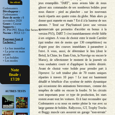
jeux estampillés "DiRT", nous avions hâte de nous
Site officiel
glisser aux commandes de ses nombreux bolides pour
Codemasters
Développeur :
nous élancer - pied au plancher - sur les nouveaux
Codemasters
tracés répartis aux quatre coins du globe. Mais alors ça
Date de sortie :
6
donne quoi manette en main ? Est-il à la hauteur de nos
novembre 2020
Genre :
Course
attentes ? Testé sur PlayStation4 (avec une version
Supports :
commerciale qui permettra d'accéder en bonus à la
PC PS4 PS5 Xbox One Series X
Norme :
PEGI 12+
version PS5), DiRT 5 s'est immédiatement révélé fidèle
à ses origines. A vous de choisir entre le mode Carrière
Pourquoi faut-il
(qui totalise rien de moins que 130 compétitions) ou
l'acheter ?
d'opter pour des courses immédiates à paramétrer à
+ Le fun immédiat
l'envi. A vous, aussi, de déterminer le lieu (dont le
+ La prise en main
arcade
Brésil, la Chine, les Etats-Unis, la Norvège ou encore le
+ Les bolides
Maroc), de sélectionner le moment de la journée où
+ Les modes
vous souhaitez courir et d'appliquer la météo désirée.
Avant de choisir votre bolide pour prendre part à
Note
l'épreuve. Le soft totalise plus de 70 routes uniques
finale :
réparties à travers 10 pays ! Le tout est hautement
17/20
détaillé et bénéficie d'un système de météo dynamique
qui occasionne des animations bienvenues, comme des
tempêtes de sable ou encore la foudre. Si les circuits
AUTRES TESTS
sont importants pour ce type de production, les stars
restent avant tout les voitures. Et il faut reconnaître que
Codemasters a su nous en mettre pleine la vue avec sa
large gamme de bolides. Rallycross, GT, Trophy Trucks
et Buggy muscle cars assurent un garage "tout-terrain"