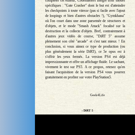
compléter cet éditeur, Codemasters intègre trois modes
spécifiques : "Gate Crasher" dont le but est d'atteindre
les checkpoints à toute vitesse (pas si facile avec l'ajout
de loopings et bien d'autres obstacles !), "Gymkhana"
où l'on court dans une zone parsemée de structures et
d'objets, et le mode "Smash Attack" focalisé sur la
destruction et la collecte d'objets. Bref, contrairement à
d'autres jeux vidéo de course, "DiRT 5" assume
pleinement son côté "arcade" et c'est tant mieux ! En
conclusion, si vous aimez ce type de production (ou
plus généralement la série DiRT), ce 5e opus est à
s'offrir les yeux fermés. La version PS4 est déjà
impressionnante et offre un affichage fluide. Le sachant,
vivement le test sur PS5. A ce propos, retenez qu'en
faisant l'acquisition de la version PS4 vous pourrez
gratuitement en profiter sur votre PlayStation5.
Geek4Life
› DiRT 5