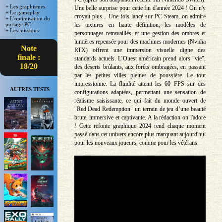
+ Les graphismes
Une belle surprise pour cette fin d'année 2024 ! On n'y
+ Le gameplay
croyait plus... Une fois lancé sur PC Steam, on admire
+ L'optimisation du
les textures en haute définition, les modèles de
portage PC
+ Les missions
personnages retravaillés, et une gestion des ombres et
lumières repensée pour des machines modernes (Nvidia
Note
RTX) offrent une immersion visuelle digne des
finale :
standards actuels. L’Ouest américain prend alors "vie",
18/20
des déserts brûlants, aux forêts ombragées, en passant
par les petites villes pleines de poussière. Le tout
impressionne. La fluidité atteint les 60 FPS sur des
AUTRES TESTS
configurations adaptées, permettant une sensation de
réalisme saisissante, ce qui fait du monde ouvert de
"Red Dead Redemption" un terrain de jeu d’une beauté
brute, immersive et captivante. A la rédaction on l'adore
! Cette refonte graphique 2024 rend chaque moment
passé dans cet univers encore plus marquant aujourd'hui
pour les nouveaux joueurs, comme pour les vétérans.