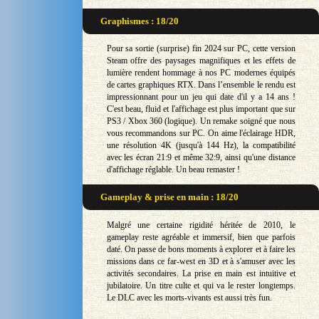
Graphismes : 18/20
Pour sa sortie (surprise) fin 2024 sur PC, cette version
Steam offre des paysages magnifiques et les effets de
lumière rendent hommage à nos PC modernes équipés
de cartes graphiques RTX. Dans l’ensemble le rendu est
impressionnant pour un jeu qui date d'il y a 14 ans !
C'est beau, fluid et l'affichage est plus important que sur
PS3 / Xbox 360 (logique). Un remake soigné que nous
vous recommandons sur PC. On aime l'éclairage HDR,
une résolution 4K (jusqu'à 144 Hz), la compatibilité
avec les écran 21:9 et même 32:9, ainsi qu'une distance
d'affichage réglable. Un beau remaster !
Gameplay & prise en main : 18/20
Malgré une certaine rigidité héritée de 2010, le
gameplay reste agréable et immersif, bien que parfois
daté. On passe de bons moments à explorer et à faire les
missions dans ce far-west en 3D et à s'amuser avec les
activités secondaires. La prise en main est intuitive et
jubilatoire. Un titre culte et qui va le rester longtemps.
Le DLC avec les morts-vivants est aussi très fun.