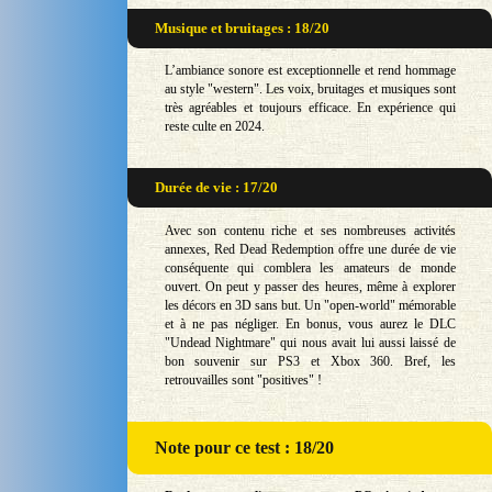
Musique et bruitages : 18/20
L’ambiance sonore est exceptionnelle et rend hommage
au style "western". Les voix, bruitages et musiques sont
très agréables et toujours efficace. En expérience qui
reste culte en 2024.
Durée de vie : 17/20
Avec son contenu riche et ses nombreuses activités
annexes, Red Dead Redemption offre une durée de vie
conséquente qui comblera les amateurs de monde
ouvert. On peut y passer des heures, même à explorer
les décors en 3D sans but. Un "open-world" mémorable
et à ne pas négliger. En bonus, vous aurez le DLC
"Undead Nightmare" qui nous avait lui aussi laissé de
bon souvenir sur PS3 et Xbox 360. Bref, les
retrouvailles sont "positives" !
Note
pour ce test : 18/20