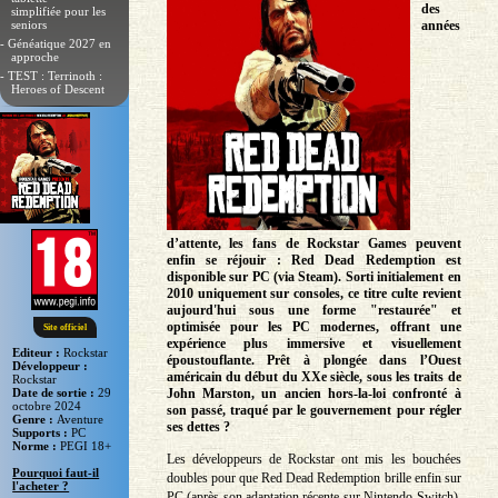
des
simplifiée pour les
seniors
années
- Généatique 2027 en
approche
- TEST : Terrinoth :
Heroes of Descent
d’attente, les fans de Rockstar Games peuvent
enfin se réjouir : Red Dead Redemption est
disponible sur PC (via Steam). Sorti initialement en
2010 uniquement sur consoles, ce titre culte revient
aujourd'hui sous une forme "restaurée" et
optimisée pour les PC modernes, offrant une
Site officiel
expérience plus immersive et visuellement
Editeur :
Rockstar
époustouflante. Prêt à plongée dans l’Ouest
Développeur :
américain du début du XXe siècle, sous les traits de
Rockstar
Date de sortie :
29
John Marston, un ancien hors-la-loi confronté à
octobre 2024
son passé, traqué par le gouvernement pour régler
Genre :
Aventure
ses dettes ?
Supports :
PC
Norme :
PEGI 18+
Les développeurs de Rockstar ont mis les bouchées
Pourquoi faut-il
doubles pour que Red Dead Redemption brille enfin sur
l'acheter ?
PC (après son adaptation récente sur Nintendo Switch).