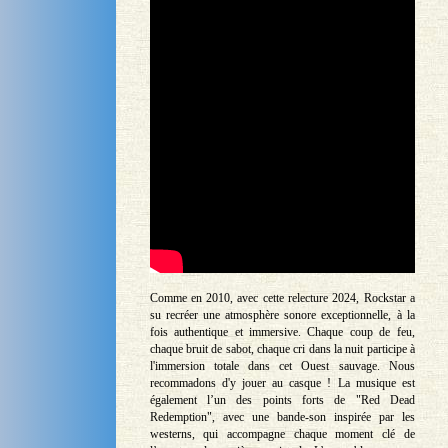
Comme en 2010, avec cette relecture 2024, Rockstar a
su recréer une atmosphère sonore exceptionnelle, à la
fois authentique et immersive. Chaque coup de feu,
chaque bruit de sabot, chaque cri dans la nuit participe à
l'immersion totale dans cet Ouest sauvage. Nous
recommadons d'y jouer au casque ! La musique est
également l’un des points forts de "Red Dead
Redemption", avec une bande-son inspirée par les
westerns, qui accompagne chaque moment clé de