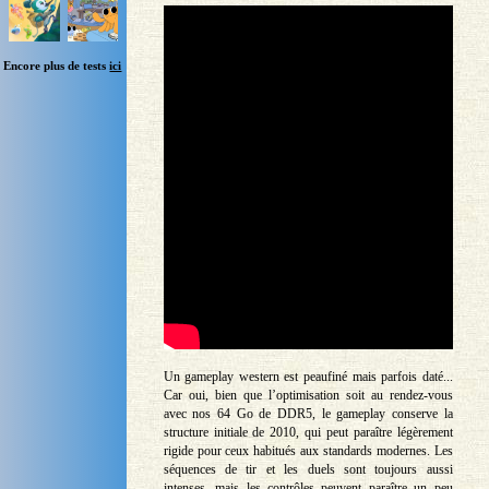
Encore plus de tests
ici
Un gameplay western est peaufiné mais parfois daté...
Car oui, bien que l’optimisation soit au rendez-vous
avec nos 64 Go de DDR5, le gameplay conserve la
structure initiale de 2010, qui peut paraître légèrement
rigide pour ceux habitués aux standards modernes. Les
séquences de tir et les duels sont toujours aussi
intenses, mais les contrôles peuvent paraître un peu