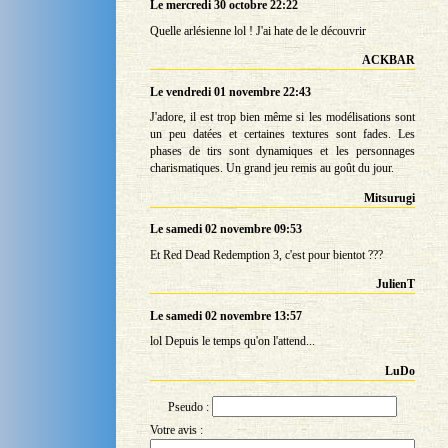
Le mercredi 30 octobre 22:22
Quelle arlésienne lol ! J'ai hate de le découvrir
ACKBAR
Le vendredi 01 novembre 22:43
J'adore, il est trop bien même si les modélisations sont
un peu datées et certaines textures sont fades. Les
phases de tirs sont dynamiques et les personnages
charismatiques. Un grand jeu remis au goût du jour.
Mitsurugi
Le samedi 02 novembre 09:53
Et Red Dead Redemption 3, c'est pour bientot ???
JulienT
Le samedi 02 novembre 13:57
lol Depuis le temps qu'on l'attend...
LuDo
Pseudo :
Votre avis :