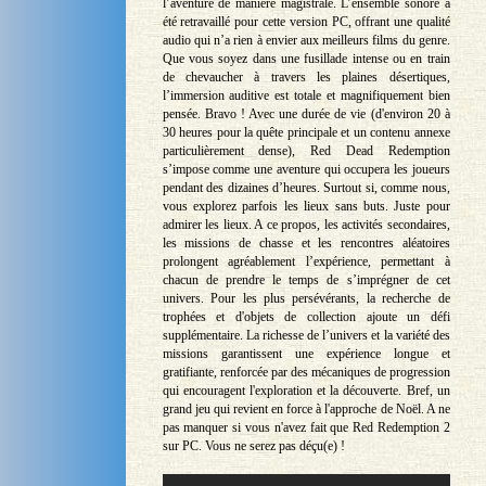
l’aventure de manière magistrale. L’ensemble sonore a
été retravaillé pour cette version PC, offrant une qualité
audio qui n’a rien à envier aux meilleurs films du genre.
Que vous soyez dans une fusillade intense ou en train
de chevaucher à travers les plaines désertiques,
l’immersion auditive est totale et magnifiquement bien
pensée. Bravo ! Avec une durée de vie (d'environ 20 à
30 heures pour la quête principale et un contenu annexe
particulièrement dense), Red Dead Redemption
s’impose comme une aventure qui occupera les joueurs
pendant des dizaines d’heures. Surtout si, comme nous,
vous explorez parfois les lieux sans buts. Juste pour
admirer les lieux. A ce propos, les activités secondaires,
les missions de chasse et les rencontres aléatoires
prolongent agréablement l’expérience, permettant à
chacun de prendre le temps de s’imprégner de cet
univers. Pour les plus persévérants, la recherche de
trophées et d'objets de collection ajoute un défi
supplémentaire. La richesse de l’univers et la variété des
missions garantissent une expérience longue et
gratifiante, renforcée par des mécaniques de progression
qui encouragent l'exploration et la découverte. Bref, un
grand jeu qui revient en force à l'approche de Noël. A ne
pas manquer si vous n'avez fait que Red Redemption 2
sur PC. Vous ne serez pas déçu(e) !