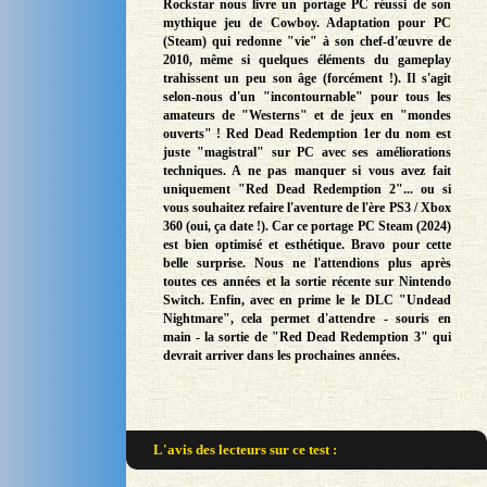
Rockstar nous livre un portage PC réussi de son
mythique jeu de Cowboy. Adaptation pour PC
(Steam) qui redonne "vie" à son chef-d'œuvre de
2010, même si quelques éléments du gameplay
trahissent un peu son âge (forcément !). Il s'agit
selon-nous d'un "incontournable" pour tous les
amateurs de "Westerns" et de jeux en "mondes
ouverts" ! Red Dead Redemption 1er du nom est
juste "magistral" sur PC avec ses améliorations
techniques. A ne pas manquer si vous avez fait
uniquement "Red Dead Redemption 2"... ou si
vous souhaitez refaire l'aventure de l'ère PS3 / Xbox
360 (oui, ça date !). Car ce portage PC Steam (2024)
est bien optimisé et esthétique. Bravo pour cette
belle surprise. Nous ne l'attendions plus après
toutes ces années et la sortie récente sur Nintendo
Switch. Enfin, avec en prime le le DLC "Undead
Nightmare", cela permet d'attendre - souris en
main - la sortie de "Red Dead Redemption 3" qui
devrait arriver dans les prochaines années.
L'avis des lecteurs sur
ce test :