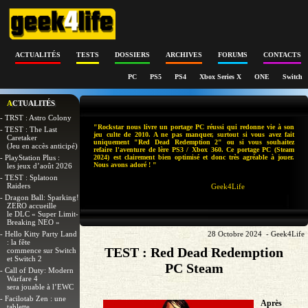
ACTUALITÉS
TESTS
DOSSIERS
ARCHIVES
FORUMS
CONTACTS
PC
PS5
PS4
Xbox Series X
ONE
Switch
ACTUALITÉS
- TRST : Astro Colony
"Rockstar nous livre un portage PC réussi qui redonne vie à son
- TEST : The Last
jeu culte de 2010. A ne pas manquer, surtout si vous avez fait
Caretaker
uniquement "Red Dead Redemption 2" ou si vous souhaitez
(Jeu en accès anticipé)
refaire l'aventure de lère PS3 / Xbox 360. Ce portage PC (Steam
- PlayStation Plus :
2024) est clairement bien optimisé et donc très agréable à jouer.
Nous avons adoré ! "
les jeux d’août 2026
- TEST : Splatoon
Raiders
Geek4Life
- Dragon Ball: Sparking!
ZERO accueille
le DLC « Super Limit-
Breaking NEO »
- Hello Kitty Party Land
28 Octobre 2024 - Geek4Life
: la fête
TEST : Red Dead Redemption
commence sur Switch
et Switch 2
PC Steam
- Call of Duty: Modern
Warfare 4
sera jouable à l’EWC
- Facilotab Zen : une
Après
tablette