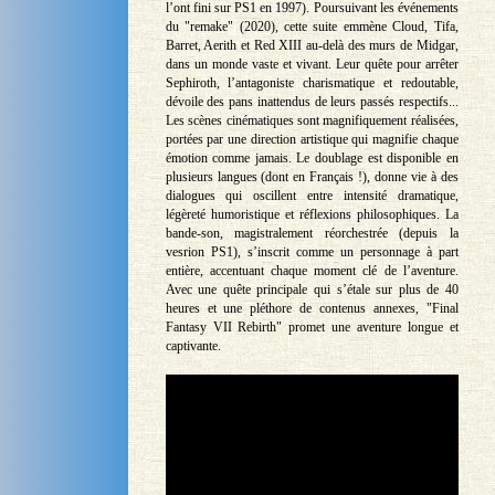
l’ont fini sur PS1 en 1997). Poursuivant les événements
du "remake" (2020), cette suite emmène Cloud, Tifa,
Barret, Aerith et Red XIII au-delà des murs de Midgar,
dans un monde vaste et vivant. Leur quête pour arrêter
Sephiroth, l’antagoniste charismatique et redoutable,
dévoile des pans inattendus de leurs passés respectifs...
Les scènes cinématiques sont magnifiquement réalisées,
portées par une direction artistique qui magnifie chaque
émotion comme jamais. Le doublage est disponible en
plusieurs langues (dont en Français !), donne vie à des
dialogues qui oscillent entre intensité dramatique,
légèreté humoristique et réflexions philosophiques. La
bande-son, magistralement réorchestrée (depuis la
vesrion PS1), s’inscrit comme un personnage à part
entière, accentuant chaque moment clé de l’aventure.
Avec une quête principale qui s’étale sur plus de 40
heures et une pléthore de contenus annexes, "Final
Fantasy VII Rebirth" promet une aventure longue et
captivante.