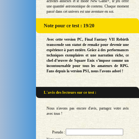
activités annexes et le mode New Game+, le jeu offre
une quantité astronomique de contenu. Chaque moment
passé dans cet univers est une aventure en soi.
Note
pour ce test : 19/20
Avec cette version PC, Final Fantasy VII Rebirth
transcende son statut de remake pour devenir une
expérience à part entière. Grâce à des performances
techniques exemplaires et une narration riche, ce
chef-d’œuvre de Square Enix s’impose comme un
incontournable pour tous les amateurs de RPG.
Fans depuis la version PS1, nous l’avons adoré !
L'avis des lecteurs sur
ce test :
Nous n'avons pas encore d'avis, partagez votre avis
avec tous !
Pseudo :