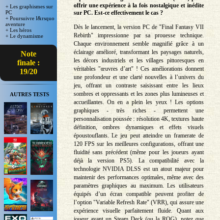
offrir une expérience à la fois nostalgique et inédite
+ Les graphismes sur
PC
sur PC. Est-ce effectivement le cas ?
+ Poursuivre l&rsquo
aventure
Dès le lancement, la version PC de "Final Fantasy VII
+ Les héros
Rebirth" impressionne par sa prouesse technique.
+ Le dynamisme
Chaque environnement semble magnifié grâce à un
éclairage amélioré, transformant les paysages naturels,
Note
les décors industriels et les villages pittoresques en
finale :
véritables "œuvres d’art" ! Ces améliorations donnent
19/20
une profondeur et une clarté nouvelles à l’univers du
jeu, offrant un contraste saisissant entre les lieux
sombres et oppressants et les zones plus lumineuses et
AUTRES TESTS
accueillantes. On en a plein les yeux ! Les options
graphiques - très riches - permettent une
personnalisation poussée : résolution 4K, textures haute
définition, ombres dynamiques et effets visuels
époustouflants. Le jeu peut atteindre un framerate de
120 FPS sur les meilleures configurations, offrant une
fluidité sans précédent (même pour les joueurs ayant
déjà la version PS5). La compatibilité avec la
technologie NVIDIA DLSS est un atout majeur pour
maintenir des performances optimales, même avec des
paramètres graphiques au maximum. Les utilisateurs
équipés d’un écran compatible peuvent profiter de
l’option "Variable Refresh Rate" (VRR), qui assure une
expérience visuelle parfaitement fluide. Quant aux
joueur ayant un Steam Deck (ou la ROG), notez que