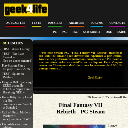
ACTUALITÉS
TESTS
DOSSIERS
ARCHIVES
FORUMS
CONTACTS
PC
PS5
PS4
Xbox Series X
ONE
Switch
ACTUALITÉS
- TRST : Astro Colony
"Avec cette version PC, "Final Fantasy VII Rebirth" transcende
- TEST : The Last
son statut de remake pour devenir une expérience à part entière.
Caretaker
Grâce à des performances techniques exemplaires sur PC Steam et
(Jeu en accès anticipé)
une narration riche, ce chef-d’œuvre de Square Enix s’impose
- PlayStation Plus :
comme un "incontournable" pour tous les amateurs de RPG. Un
portage attendu..."
les jeux d’août 2026
- TEST : Splatoon
Raiders
Geek4Life
- Dragon Ball: Sparking!
ZERO accueille
le DLC « Super Limit-
Breaking NEO »
- Hello Kitty Party Land
26 Janvier 2025 - Geek4Life
: la fête
Final Fantasy VII
commence sur Switch
et Switch 2
Rebirth - PC Steam
- Call of Duty: Modern
Warfare 4
sera jouable à l’EWC
- Facilotab Zen : une
Lancé
tablette