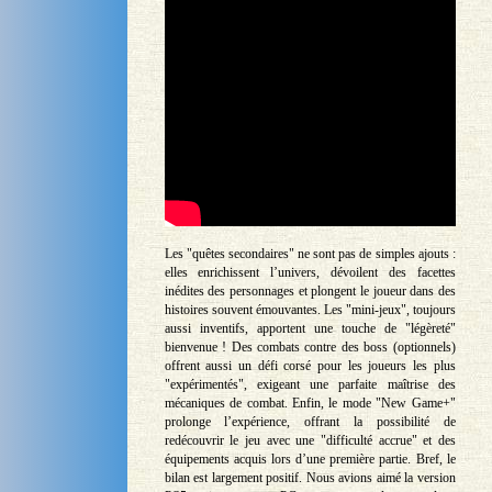
Les "quêtes secondaires" ne sont pas de simples ajouts :
elles enrichissent l’univers, dévoilent des facettes
inédites des personnages et plongent le joueur dans des
histoires souvent émouvantes. Les "mini-jeux", toujours
aussi inventifs, apportent une touche de "légèreté"
bienvenue ! Des combats contre des boss (optionnels)
offrent aussi un défi corsé pour les joueurs les plus
"expérimentés", exigeant une parfaite maîtrise des
mécaniques de combat. Enfin, le mode "New Game+"
prolonge l’expérience, offrant la possibilité de
redécouvrir le jeu avec une "difficulté accrue" et des
équipements acquis lors d’une première partie. Bref, le
bilan est largement positif. Nous avions aimé la version