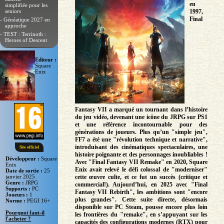
en
simplifiée pour les
seniors
1997,
Final
- Généatique 2027 en
approche
- TEST : Terrinoth :
Heroes of Descent
Editeur :
Square
Enix
Fantasy VII a marqué un tournant dans l’histoire
du jeu vidéo, devenant une icône du JRPG sur PS1
et une référence incontournable pour des
générations de joueurs. Plus qu’un "simple jeu",
FF7 a été une "révolution technique et narrative",
introduisant des cinématiques spectaculaires, une
Site officiel
histoire poignante et des personnages inoubliables !
Développeur :
Square
Avec "Final Fantasy VII Remake" en 2020, Square
Enix
Enix avait relevé le défi colossal de "moderniser"
Date de sortie :
25
janvier 2025
cette œuvre culte, et ce fut un succès (critique et
Genre :
JRPG
commercial!). Aujourd’hui, en 2025 avec "Final
Supports :
PC
Fantasy VII Rebirth", les ambitions sont "encore
Joueurs :
1
plus grandes". Cette suite directe, désormais
Norme :
PEGI 16+
disponible sur PC Steam, pousse encore plus loin
Pourquoi faut-il
les frontières du "remake", en s’appuyant sur les
l'acheter ?
capacités des configurations modernes (RTX) pour