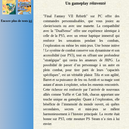
Un gameplay réinventé
"Final Fantasy VII Rebirth" sur PC offre des
Encore plus de tests
ici
commandes personnalisables, que vous jouiez au
clavier/souris ou avec une manette. La compatibilité
avec la "DualSense" offre une expérience identique à
celle de la PS5, avec un retour haptique immersif qui
renforce les sensations pendant les combats,
l’exploration ou même les mini-jeux. Une bonne initive
! Le système de combat conserve son dynamisme et son
accessibilité (sur PS5), tout en offrant une profondeur
"stratégique" qui ravira les amateurs de JRPG. La
possibilité de passer d’un personnage à un autre en
plein combat, pour tirer parti de leurs "capacités
spécifiques", est un véritable plaisir. Tifa et son agilité,
Barret et sa puissance de feu ou Aerith et sa magie sont
autant d’atouts à exploiter, selon les ennemis rencontrés.
Cette richesse est renforcée par l’arrivée de nouveaux
alliés comme Yuffie et Cait Sith, chacun apportant une
touche unique au gameplay. Quant à l’exploration, elle
bénéficie de l’immensité du monde ouvert, où quêtes
secondaires, secrets et mini-jeux se mêlent
harmonieusement à l’histoire principale. La recette était
bonne sur PS5, cette mouture PS Steam n’a rien à lui
envier.