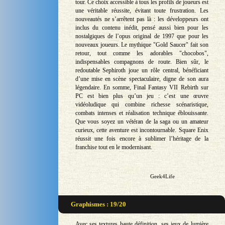
tour. Ce choix accessible à tous les profils de joueurs est
une véritable réussite, évitant toute frustration. Les
nouveautés ne s’arrêtent pas là : les développeurs ont
inclus du contenu inédit, pensé aussi bien pour les
nostalgiques de l’opus original de 1997 que pour les
nouveaux joueurs. Le mythique "Gold Saucer" fait son
retour, tout comme les adorables "chocobos",
indispensables compagnons de route. Bien sûr, le
redoutable Sephiroth joue un rôle central, bénéficiant
d’une mise en scène spectaculaire, digne de son aura
légendaire. En somme, Final Fantasy VII Rebirth sur
PC est bien plus qu’un jeu : c’est une œuvre
vidéoludique qui combine richesse scénaristique,
combats intenses et réalisation technique éblouissante.
Que vous soyez un vétéran de la saga ou un amateur
curieux, cette aventure est incontournable. Square Enix
réussit une fois encore à sublimer l’héritage de la
franchise tout en le modernisant.
Geek4Life
Graphismes : 19/20
Avec ses textures haute définition, ses jeux de lumière