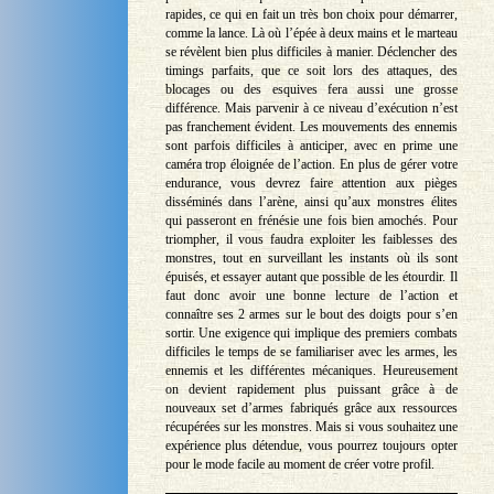
rapides, ce qui en fait un très bon choix pour démarrer,
comme la lance. Là où l’épée à deux mains et le marteau
se révèlent bien plus difficiles à manier. Déclencher des
timings parfaits, que ce soit lors des attaques, des
blocages ou des esquives fera aussi une grosse
différence. Mais parvenir à ce niveau d’exécution n’est
pas franchement évident. Les mouvements des ennemis
sont parfois difficiles à anticiper, avec en prime une
caméra trop éloignée de l’action. En plus de gérer votre
endurance, vous devrez faire attention aux pièges
disséminés dans l’arène, ainsi qu’aux monstres élites
qui passeront en frénésie une fois bien amochés. Pour
triompher, il vous faudra exploiter les faiblesses des
monstres, tout en surveillant les instants où ils sont
épuisés, et essayer autant que possible de les étourdir. Il
faut donc avoir une bonne lecture de l’action et
connaître ses 2 armes sur le bout des doigts pour s’en
sortir. Une exigence qui implique des premiers combats
difficiles le temps de se familiariser avec les armes, les
ennemis et les différentes mécaniques. Heureusement
on devient rapidement plus puissant grâce à de
nouveaux set d’armes fabriqués grâce aux ressources
récupérées sur les monstres. Mais si vous souhaitez une
expérience plus détendue, vous pourrez toujours opter
pour le mode facile au moment de créer votre profil.