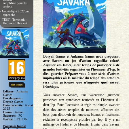
simplifiée pour les
seniors
- Généatique 2027 en
approche
- TEST : Terrinoth :
Heroes of Descent
Doryah Games et Ankama Games nous proposent
avec Savara un jeu d’action roguelike coloré.
Aiguisez vos lames, il est temps de participer à de
grandes festivités organisées en l’honneur d’Iop, le
dieu guerrier. Préparez-vous à une série d’arènes
impitoyables où la maîtrise du tempo des attaques
sera plus précieuse que n’importe quel assaut
Site officiel
frénétique.
Editeur :
Ankama
Vous incarnez Savara, une valeureuse guerrière
Games
Développeur :
participant aux grandioses festivités en l’honneur du
Doryah Games
dieu Iop. Pour l’occasion la règle est simple, avancer
Date de sortie :
6 mai
2025
dans des arènes remplies de monstres, affrontez des
Genre :
Action
boss pour découvrir de nouveaux biomes et finalement
Supports :
PC
Norme :
PEGI 16+
réclamez la récompense promise par Iop. Il y a un
mélange de Hades et de Monster Hunter dans Savara.
Pourquoi faut-il