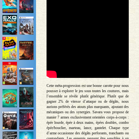
Cette méta-progression est une bonne carotte pour nous
pousser à explorer le jeu sous toutes les coutures, mais
l’ensemble se révèle plutôt générique. Plutôt que de
gagner 2% de vitesse d’attaque ou de dégâts, nous
aurions préférés des atouts plus marquants, ajoutant des
mécaniques ou des synergies. Savara vous propose de
manier 7 armes exclusivement orientées corps-à-corps :
épée lourde, épée à deux mains, épées doubles, combo
épée/bouclier, marteau, lance, gantelet. Chaque type
d’arme occasionne des dégâts perforants, tranchants ou
contondants. Les ennemis peuvent être sensibles à un