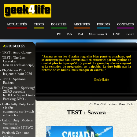
ACTUALITÉS
TESTS
DOSSIERS
ARCHIVES
FORUMS
CONTACTS
PC
PS5
PS4
Xbox Series X
ONE
Switch
ACTUALITÉS
- TRST : Astro Colony
"Savara est un jeu d’action roguelite bien pensé et attachant, qui
- TEST : The Last
se démarque par son univers haut en couleur et par un système de
Caretaker
combat plus tactique qu’il n’y paraît. Le gameplay s’avère exigeant
(Jeu en accès anticipé)
et la sensation de progression est palpable. Le titre brille par la
- PlayStation Plus :
richesse de ses builds, mais manque de contenu"
les jeux d’août 2026
- TEST : Splatoon
Geek4Life
Raiders
- Dragon Ball: Sparking!
ZERO accueille
le DLC « Super Limit-
Breaking NEO »
- Hello Kitty Party Land
23 Mai 2026 - Jean Marc Pichot
: la fête
TEST : Savara
commence sur Switch
et Switch 2
- Call of Duty: Modern
Warfare 4
sera jouable à l’EWC
- Facilotab Zen : une
tablette