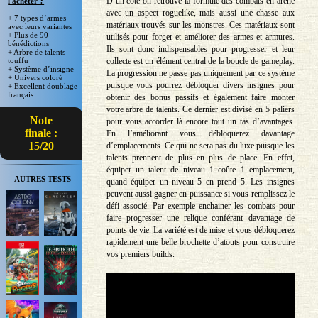
D’un côté on retrouve la formule des combats en arène
l'acheter ?
avec un aspect roguelike, mais aussi une chasse aux
+ 7 types d’armes
matériaux trouvés sur les monstres. Ces matériaux sont
avec leurs variantes
+ Plus de 90
utilisés pour forger et améliorer des armes et armures.
bénédictions
Ils sont donc indispensables pour progresser et leur
+ Arbre de talents
collecte est un élément central de la boucle de gameplay.
touffu
+ Système d’insigne
La progression ne passe pas uniquement par ce système
+ Univers coloré
puisque vous pourrez débloquer divers insignes pour
+ Excellent doublage
français
obtenir des bonus passifs et également faire monter
votre arbre de talents. Ce dernier est divisé en 5 paliers
Note
pour vous accorder là encore tout un tas d’avantages.
finale :
En l’améliorant vous débloquerez davantage
15/20
d’emplacements. Ce qui ne sera pas du luxe puisque les
talents prennent de plus en plus de place. En effet,
équiper un talent de niveau 1 coûte 1 emplacement,
AUTRES TESTS
quand équiper un niveau 5 en prend 5. Les insignes
peuvent aussi gagner en puissance si vous remplissez le
défi associé. Par exemple enchainer les combats pour
faire progresser une relique conférant davantage de
points de vie. La variété est de mise et vous débloquerez
rapidement une belle brochette d’atouts pour construire
vos premiers builds.