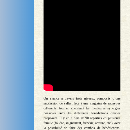
On avance à travers trois niveaux composés d’une
succession de salles, face à une vingtaine de monstres
différents, tout en cherchant les meilleures synergies
possibles entre les différentes bénédictions divines
proposées. Il y en a plus de 90 réparties en plusieurs
famille (foudre, saignement, frénésie, armure, etc.), avec
la possibilité de faire des combos de bénédictions.