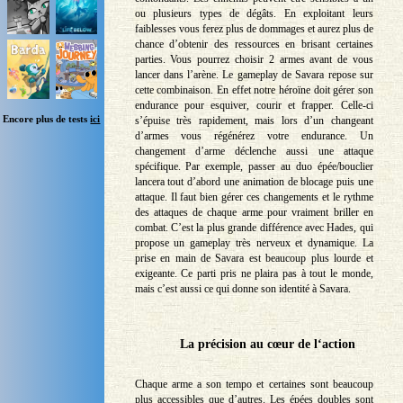
ou plusieurs types de dégâts. En exploitant leurs
faiblesses vous ferez plus de dommages et aurez plus de
chance d’obtenir des ressources en brisant certaines
parties. Vous pourrez choisir 2 armes avant de vous
lancer dans l’arène. Le gameplay de Savara repose sur
cette combinaison. En effet notre héroïne doit gérer son
endurance pour esquiver, courir et frapper. Celle-ci
Encore plus de tests
ici
s’épuise très rapidement, mais lors d’un changeant
d’armes vous régénérez votre endurance. Un
changement d’arme déclenche aussi une attaque
spécifique. Par exemple, passer au duo épée/bouclier
lancera tout d’abord une animation de blocage puis une
attaque. Il faut bien gérer ces changements et le rythme
des attaques de chaque arme pour vraiment briller en
combat. C’est la plus grande différence avec Hades, qui
propose un gameplay très nerveux et dynamique. La
prise en main de Savara est beaucoup plus lourde et
exigeante. Ce parti pris ne plaira pas à tout le monde,
mais c’est aussi ce qui donne son identité à Savara.
La précision au cœur de l‘action
Chaque arme a son tempo et certaines sont beaucoup
plus accessibles que d’autres. Les épées doubles sont