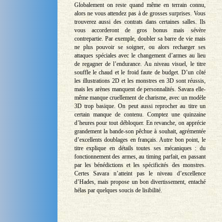
Globalement on reste quand même en terrain connu,
alors ne vous attendez pas à de grosses surprises. Vous
trouverez aussi des contrats dans certaines salles. Ils
vous accorderont de gros bonus mais sévère
contrepartie. Par exemple, doubler sa barre de vie mais
ne plus pouvoir se soigner, ou alors recharger ses
attaques spéciales avec le changement d’armes au lieu
de regagner de l’endurance. Au niveau visuel, le titre
souffle le chaud et le froid faute de budget. D’un côté
les illustrations 2D et les monstres en 3D sont réussis,
mais les arènes manquent de personnalités. Savara elle-
même manque cruellement de charisme, avec un modèle
3D trop basique. On peut aussi reprocher au titre un
certain manque de contenu. Comptez une quinzaine
d’heures pour tout débloquer. En revanche, on apprécie
grandement la bande-son pêchue à souhait, agrémentée
d’excellents doublages en français. Autre bon point, le
titre explique en détails toutes ses mécaniques : du
fonctionnement des armes, au timing parfait, en passant
par les bénédictions et les spécificités des monstres.
Certes Savara n’atteint pas le niveau d’excellence
d’Hades, mais propose un bon divertissement, entaché
hélas par quelques soucis de lisibilité.