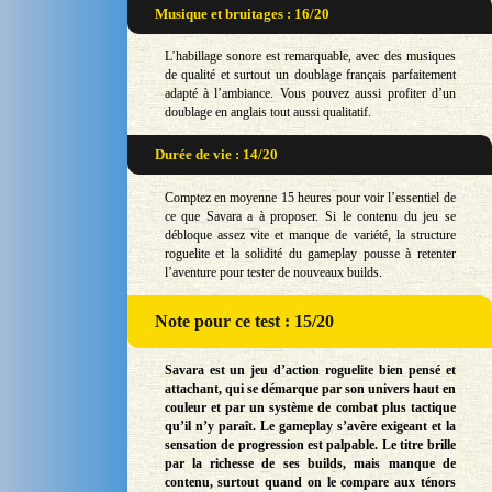
Musique et bruitages : 16/20
L’habillage sonore est remarquable, avec des musiques
de qualité et surtout un doublage français parfaitement
adapté à l’ambiance. Vous pouvez aussi profiter d’un
doublage en anglais tout aussi qualitatif.
Durée de vie : 14/20
Comptez en moyenne 15 heures pour voir l’essentiel de
ce que Savara a à proposer. Si le contenu du jeu se
débloque assez vite et manque de variété, la structure
roguelite et la solidité du gameplay pousse à retenter
l’aventure pour tester de nouveaux builds.
Note
pour ce test : 15/20
Savara est un jeu d’action roguelite bien pensé et
attachant, qui se démarque par son univers haut en
couleur et par un système de combat plus tactique
qu’il n’y paraît. Le gameplay s’avère exigeant et la
sensation de progression est palpable. Le titre brille
par la richesse de ses builds, mais manque de
contenu, surtout quand on le compare aux ténors