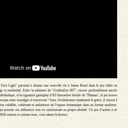
 First Light" parvient à donner une nouvelle vie à James Bond dans le jeu vidéo en
age et modernité. Entre la mémoire de "GoldenEye 007", encore profondément ancrée
idéoludique, et la signature gameplay d’IO Interactive héritée de "Hitman", le jeu trouve
ressant entre nostalgie et renouveau ! Sans révolutionner totalement le genre, il réussit à
ion crédible, cohérente et ambitieuse de l’espion britannique dans un format moderne.
ui assume ses influences tout en construisant sa propre identité. Un jeu d’action à ne
026 surtout si comme nous, vous aimez la licence.