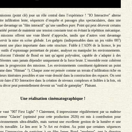
ssions (point clé) joue un rôle central dans l’expérience ! "IO Interactive" alterne
tre infiltration lente, séquences d’enquête et passages plus spectaculaires, dans une
ue davantage un "film interactif" qu’une sandbox pure. Point qui peut décevoir certains
ariété permet de maintenir une tension constante tout en évitant la répétition mécanique.
 missions offrent une vraie liberté d’approche, tandis que d’autres sont davantage
ervir la mise en scène globale. Les gadgets (indispensables dans un jeu vidéo 007)
ent une place importante dans cette structure. Fidèle à l’ADN de la licence, le jeu
ts outils d’espionnage permettant de pirater, analyser ou manipuler les environnements.
forcent l’identité de Bond en tant qu’agent polyvalent, capable de s’adapter à des
ifférentes sans jamais dépendre uniquement de la force brute. L’ensemble reste cohérent
dans la progression des missions. Les environnements constituent également un point
mme dans "Hitman" !). Chaque zone est pensée comme un terrain d’infiltration riche en
sieurs itinéraires possibles et une vraie densité dans la construction des espaces. On sent
oir-faire d’IO Interactive dans la création de niveaux complexes et lisibles à la fois, où
u décor peut potentiellement devenir un "outil de gameplay". Plaisant.
Une réalisation cinématographique !
e vaut "007 First Light" ? Clairement, il impressionne régulièrement par sa maîtrise
oteur "Glacier" (optimisé pour cette production 2026) est mis à contribution pour
ironnements ultra-détaillés, mais surtout une excellente gestion de la lumière et une
ès travaillée. Le lien avec le 7e Art est évident. Au point que certaines séquences
ent l’impression de participer à un film James Bond "moderne", tant la direction