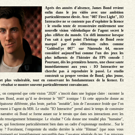
Après des années d’absence, James Bond revient
enfin dans le jeu vidéo avec une ambition
particulièrement élevée. Avec "007 First Light", IO
Interactive ne se contente pas d’exploiter la licence
: le studio tente de reconstruire entièrement une
nouvelle vision vidéoludique de l’agent secret le
plus célèbre du monde. Un défi immense lorsque
l’on sait à quel point l’héritage de Bond reste
marqué par des références cultes comme
"GoldenEye 007" sur Nintendo 64, encore
considéré aujourd’hui comme l’un des jeux les
plus influents de l’histoire du FPS console !
Pourtant, dès les premières heures, une chose saute
immédiatement aux yeux : IO Interactive ne
cherche pas à reproduire le passé. Le studio
construit sa propre version de Bond, plus jeune,
t plus vulnérable, tout en conservant les fondamentaux de la licence. Et
 résultat se montre souvent particulièrement convaincant.
 on comprend que cette vision "2026" s’inscrit dans une logique claire : raconter la
mes Bond, avant qu’il ne devienne le "007" iconique ! Et cette approche donne au
aisseur différente, plus brute, parfois "instable", loin de l’assurance froide que l’on
lement à l’agent du MI6. Le studio "IO Interactive" prend ainsi le temps de construire
narrative où Bond se forme autant sur le terrain que dans ses interactions avec les
u renseignement britannique. Le résultat ? Cela donne une tonalité plus "humaine",
que, qui fonctionne particulièrement bien dans un cadre d’espionnage moderne... Sur le
y ? Forcément, l’empreinte du studio derrière la série "Hitman" (que nous vous
ement) est immédiatement perceptible dans l’ossature générale du jeu. Les missions