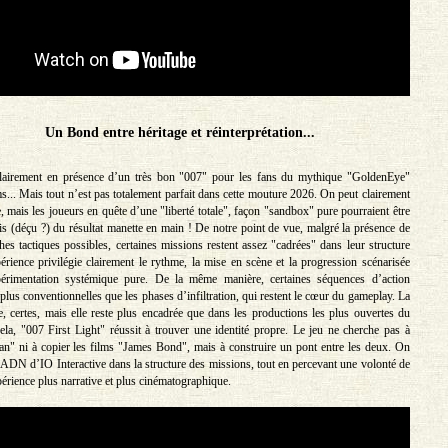
Un Bond entre héritage et réinterprétation...
irement en présence d’un très bon "007" pour les fans du mythique "GoldenEye"
s... Mais tout n’est pas totalement parfait dans cette mouture 2026. On peut clairement
e, mais les joueurs en quête d’une "liberté totale", façon "sandbox" pure pourraient être
is (déçu ?) du résultat manette en main ! De notre point de vue, malgré la présence de
hes tactiques possibles, certaines missions restent assez "cadrées" dans leur structure
périence privilégie clairement le rythme, la mise en scène et la progression scénarisée
périmentation systémique pure. De la même manière, certaines séquences d’action
lus conventionnelles que les phases d’infiltration, qui restent le cœur du gameplay. La
te, certes, mais elle reste plus encadrée que dans les productions les plus ouvertes du
ela, "007 First Light" réussit à trouver une identité propre. Le jeu ne cherche pas à
n" ni à copier les films "James Bond", mais à construire un pont entre les deux. On
l’ADN d’IO Interactive dans la structure des missions, tout en percevant une volonté de
érience plus narrative et plus cinématographique.