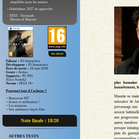
simplifiée pour les seniors
- Généatique 2027 en approche
- TEST : Terrinoth :
Heroes of Descent
Site officiel
Editeur :
IO Interactive
Développeur :
IO Interactive
Date de sortie :
26 mai 2026
Genre :
Action
Supports :
PC PS5
Xbox Switch2
plus humaine e
Norme :
PEGI 16+
honnêtement, le
Pourquoi faut-il l'acheter ?
Manette ne main,
+ Retrouver 007
naissance de Ja
+ Action et infiltration !
+ Les missions
personnage une ép
+ Son ambiance façon film
associe habituel
une progression 
Note finale : 18/20
autres membres d
presque initiati
plan du gamepla
AUTRES TESTS
recommandons viv