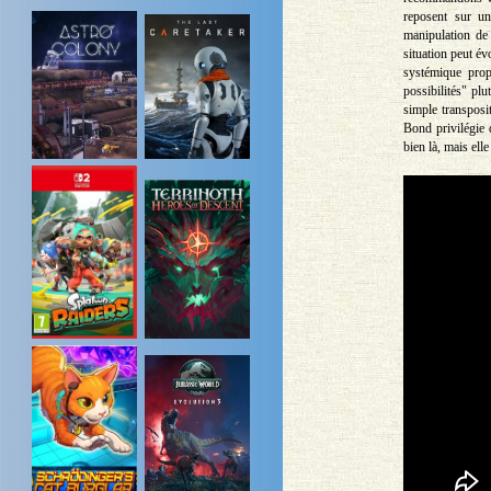
reposent sur une
manipulation de 
situation peut év
systémique pro
possibilités" plu
simple transposi
Bond privilégie 
bien là, mais ell