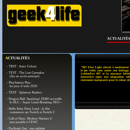
ACTUALITÉ
ACTUALITÉS
- TRST : Astro Colony
"007 First Light réussit à modernise
le jeu vidéo sans renier son héritage
- TEST : The Last Caretaker
GoldenEye 007 et la structure héri
(Jeu en accès anticipé)
Interactive signe une adaptation sol
clairement marquante pour le retour de 
- PlayStation Plus :
les jeux d’août 2026
- TEST : Splatoon Raiders
- Dragon Ball: Sparking! ZERO accueille
le DLC « Super Limit-Breaking NEO »
- Hello Kitty Party Land : la fête
commence sur Switch et Switch 2
- Call of Duty: Modern Warfare 4
sera jouable à l’EWC
- Facilotab Zen : une tablette