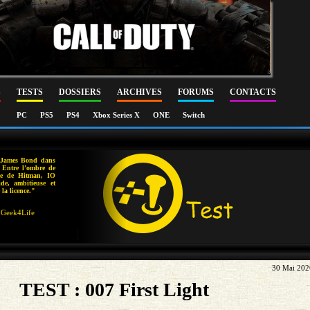
S
TESTS
DOSSIERS
ARCHIVES
FORUMS
CONTACTS
PC
PS5
PS4
Xbox Series X
ONE
Switch
r James Bond dans
. Entre l’ombre de
tée de Hitman, IO
ide, ambitieuse et
la licence."
Geek4Life
30 Mai 202
TEST : 007 First Light