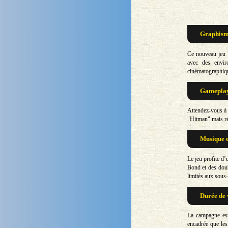
Graphisme
Ce nouveau jeu "
avec des enviro
cinématographiq
Gameplay 
Attendez-vous à 
"Hitman" mais ré
Musique e
Le jeu profite d
Bond et des dou
limités aux sous-t
Durée de 
La campagne est 
encadrée que les