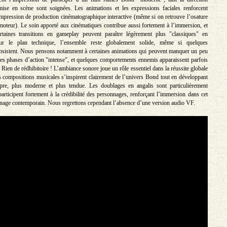
 mise en scène sont soignées. Les animations et les expressions faciales renforcent
impression de production cinématographique interactive (même si on retrouve l’osature
moteur). Le soin apporté aux cinématiques contribue aussi fortement à l’immersion, et
taines transitions en gameplay peuvent paraître légèrement plus "classiques" en
ur le plan technique, l’ensemble reste globalement solide, même si quelques
bsistent. Nous pensons notamment à certaines animations qui peuvent manquer un peu
 les phases d’action "intense", et quelques comportements ennemis apparaissent parfois
 Rien de rédhibitoire ! L’ambiance sonore joue un rôle essentiel dans la réussite globale
es compositions musicales s’inspirent clairement de l’univers Bond tout en développant
opre, plus moderne et plus tendue. Les doublages en angalis sont particulièrement
participent fortement à la crédibilité des personnages, renforçant l’immersion dans cet
nage contemporain. Nous regrettons cependant l’absence d’une version audio VF.