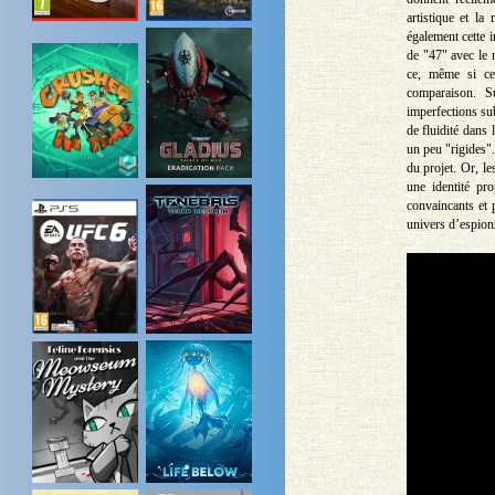
artistique et la
également cette 
de "47" avec le 
ce, même si cer
comparaison. S
imperfections su
de fluidité dans
un peu "rigides".
du projet. Or, l
une identité pr
convaincants et 
univers d’espion