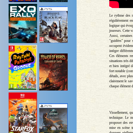
Le rythme des mi
régulièrement en
logique qui évoq
joureurs. Cette v
Aussi, certaines
"guidées" pour s
occupent évidemm
intègre différen
Ces éléments ren
situations très d
et bien intégré 
fort notable (co
détails, avec plu
clairement le sav
chaque élément d
Visuellement, qu
technique. Le m
proposer des env
mise en scène tr
donnent réellem