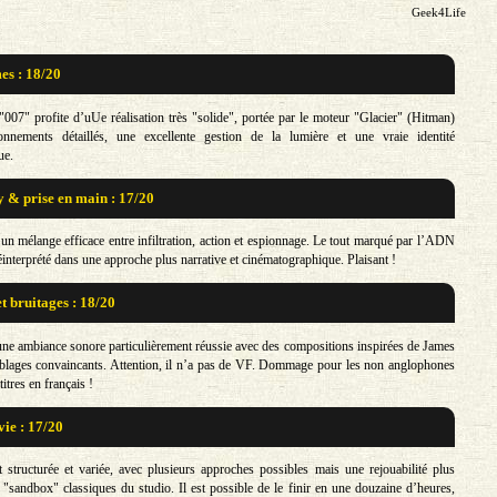
Geek4Life
s : 18/20
007" profite d’uUe réalisation très "solide", portée par le moteur "Glacier" (Hitman)
nnements détaillés, une excellente gestion de la lumière et une vraie identité
ue.
& prise en main : 17/20
un mélange efficace entre infiltration, action et espionnage. Le tout marqué par l’ADN
interprété dans une approche plus narrative et cinématographique. Plaisant !
t bruitages : 18/20
’une ambiance sonore particulièrement réussie avec des compositions inspirées de James
blages convaincants. Attention, il n’a pas de VF. Dommage pour les non anglophones
itres en français !
vie : 17/20
structurée et variée, avec plusieurs approches possibles mais une rejouabilité plus
 "sandbox" classiques du studio. Il est possible de le finir en une douzaine d’heures,