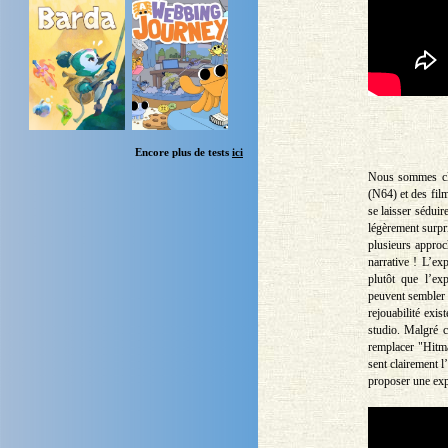
Encore plus de tests
ici
Nous sommes cla
(N64) et des film
se laisser séduir
légèrement surpr
plusieurs approc
narrative ! L’ex
plutôt que l’ex
peuvent sembler p
rejouabilité exis
studio. Malgré c
remplacer "Hitma
sent clairement 
proposer une exp