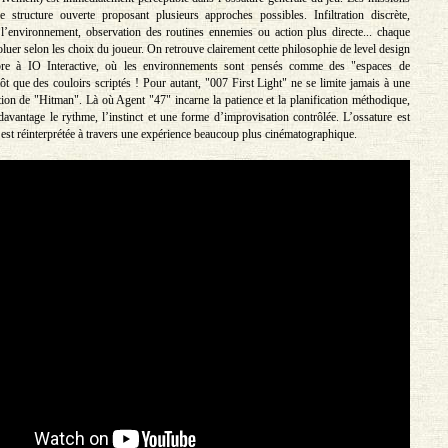
 structure ouverte proposant plusieurs approches possibles. Infiltration discrète,
l’environnement, observation des routines ennemies ou action plus directe... chaque
oluer selon les choix du joueur. On retrouve clairement cette philosophie de level design
pre à IO Interactive, où les environnements sont pensés comme des "espaces de
tôt que des couloirs scriptés ! Pour autant, "007 First Light" ne se limite jamais à une
tion de "Hitman". Là où Agent "47" incarne la patience et la planification méthodique,
davantage le rythme, l’instinct et une forme d’improvisation contrôlée. L’ossature est
e est réinterprétée à travers une expérience beaucoup plus cinématographique.