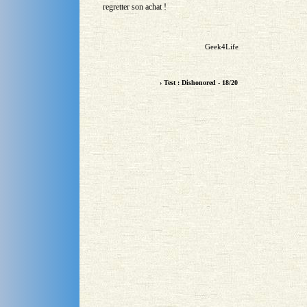
regretter son achat !
Geek4Life
› Test : Dishonored - 18/20