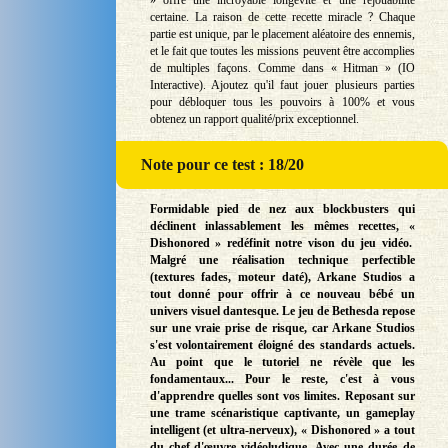
» offre une incroyable longévité et une rejouabilité
certaine. La raison de cette recette miracle ? Chaque
partie est unique, par le placement aléatoire des ennemis,
et le fait que toutes les missions peuvent être accomplies
de multiples façons. Comme dans « Hitman » (IO
Interactive). Ajoutez qu'il faut jouer plusieurs parties
pour débloquer tous les pouvoirs à 100% et vous
obtenez un rapport qualité/prix exceptionnel.
Note
pour ce test : 18/20
Formidable pied de nez aux blockbusters qui
déclinent inlassablement les mêmes recettes, «
Dishonored » redéfinit notre vison du jeu vidéo.
Malgré une réalisation technique perfectible
(textures fades, moteur daté), Arkane Studios a
tout donné pour offrir à ce nouveau bébé un
univers visuel dantesque. Le jeu de Bethesda repose
sur une vraie prise de risque, car Arkane Studios
s'est volontairement éloigné des standards actuels.
Au point que le tutoriel ne révèle que les
fondamentaux... Pour le reste, c'est à vous
d'apprendre quelles sont vos limites. Reposant sur
une trame scénaristique captivante, un gameplay
intelligent (et ultra-nerveux), « Dishonored » a tout
du chef-d'œuvre vidéoludique. Avec une durée de