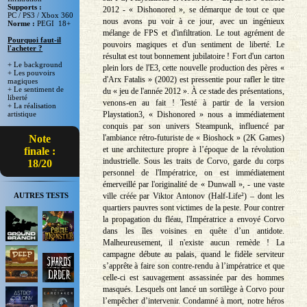
Supports :
2012 - « Dishonored », se démarque de tout ce que
PC / PS3 / Xbox 360
nous avons pu voir à ce jour, avec un ingénieux
Norme :
PEGI 18+
mélange de FPS et d'infiltration. Le tout agrément de
Pourquoi faut-il
pouvoirs magiques et d'un sentiment de liberté. Le
l'acheter ?
résultat est tout bonnement jubilatoire ! Fort d'un carton
+ Le background
plein lors de l'E3, cette nouvelle production des pères «
+ Les pouvoirs
d'Arx Fatalis » (2002) est pressentie pour rafler le titre
magiques
+ Le sentiment de
du « jeu de l'année 2012 ». À ce stade des présentations,
liberté
venons-en au fait ! Testé à partir de la version
+ La réalisation
Playstation3, « Dishonored » nous a immédiatement
artistique
conquis par son univers Steampunk, influencé par
l'ambiance rétro-futuriste de « Bioshock » (2K Games)
Note
et une architecture propre à l’époque de la révolution
finale :
industrielle. Sous les traits de Corvo, garde du corps
18/20
personnel de l'Impératrice, on est immédiatement
émerveillé par l'originalité de « Dunwall », - une vaste
ville créée par Viktor Antonov (Half-Life²) – dont les
AUTRES TESTS
quartiers pauvres sont victimes de la peste. Pour contrer
la propagation du fléau, l'Impératrice a envoyé Corvo
dans les îles voisines en quête d’un antidote.
Malheureusement, il n'existe aucun remède ! La
campagne débute au palais, quand le fidèle serviteur
s’apprête à faire son contre-rendu à l’impératrice et que
celle-ci est sauvagement assassinée par des hommes
masqués. Lesquels ont lancé un sortilège à Corvo pour
l’empêcher d’intervenir. Condamné à mort, notre héros