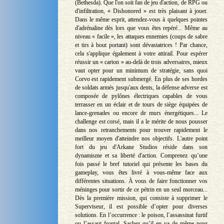
(Bethesda). Que l'on soit fan de jeu d'action, de RPG ou
d'infiltration, « Dishonored » est très plaisant à jouer.
Dans le même esprit, attendez-vous à quelques pointes
d'adrénaline dès lors que vous êtes repéré... Même au
niveau « facile », les attaques ennemies (coups de sabre
et tirs à bout portant) sont dévastatrices ! Par chance,
cela s'applique également à votre attirail. Pour espérer
réussir un « carton » au-delà de trois adversaires, mieux
vaut opter pour un minimum de stratégie, sans quoi
Corvo est rapidement submergé. En plus de ses hordes
de soldats armés jusqu'aux dents, la défense adverse est
composée de pylônes électriques capables de vous
terrasser en un éclair et de tours de siège équipées de
lance-grenades ou encore de murs énergétiques... Le
challenge est corsé, mais il a le mérite de nous pousser
dans nos retranchements pour trouver rapidement le
meilleur moyen d'atteindre nos objectifs. L'autre point
fort du jeu d'Arkane Studios réside dans son
dynamisme et sa liberté d'action. Comprenez qu’une
fois passé le bref tutoriel qui présente les bases du
gameplay, vous êtes livré à vous-même face aux
différentes situations. À vous de faire fonctionner vos
méninges pour sortir de ce pétrin en un seul morceau...
Dès la première mission, qui consiste à supprimer le
Superviseur, il est possible d’opter pour diverses
solutions. En l’occurrence : le poison, l’assassinat furtif
ou l’assaut frontal. Sachez qu’il en va de même pour