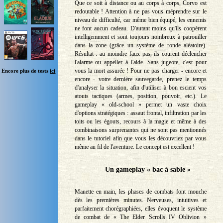
Que ce soit à distance ou au corps à corps, Corvo est
redoutable ! Attention à ne pas vous méprendre sur le
niveau de difficulté, car même bien équipé, les ennemis
ne font aucun cadeau. D'autant moins qu'ils coopèrent
intelligemment et sont toujours nombreux à patrouiller
dans la zone (grâce un système de ronde aléatoire).
Résultat : au moindre faux pas, ils courent déclencher
l'alarme ou appeller à l'aide. Sans jugeote, c'est pour
vous la mort assurée ! Pour ne pas charger - encore et
Encore plus de tests
ici
encore - votre dernière sauvegarde, prenez le temps
d'analyser la situation, afin d'utiliser à bon escient vos
atouts tactiques (armes, position, pouvoir, etc.). Le
gameplay « old-school » permet un vaste choix
d'options stratégiques : assaut frontal, infiltration par les
toits ou les égouts, recours à la magie et même à des
combinaisons surprenantes qui ne sont pas mentionnés
dans le tutoriel afin que vous les découvriez par vous
même au fil de l'aventure. Le concept est excellent !
Un gameplay « bac à sable »
Manette en main, les phases de combats font mouche
dès les premières minutes. Nerveuses, intuitives et
parfaitement chorégraphiées, elles évoquent le système
de combat de « The Elder Scrolls IV Oblivion »