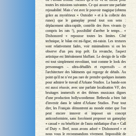
toutes les missions suivantes. Ce qui assure une parfaite
rejouabilité. Mais c’est avec le pouvoir magique (obtenu
grâce au mystérieux « Outsider » et à la collecte des
runes) que le gameplay prend tout son sens :
déplacement ultra-rapide, contrôle des êtres vivants (y
compris les rats !), possibilité d'arrêter le temps... «
Dishonored » repousse toutes les limites. Côté
technique, le bilan est mi-figue, mi-raisin. Les textures
sont relativement fades, voir minimalistes si on les
observe d'un peu trop prêt. En revanche, l'aspect
artistique est littéralement bluffant. Le design de la ville
est tout simplement envoûtant, tout comme le look des
personnages – ultra-détaillés et expressifs – et
l'architecture des bâtiments qui regorge de détails. Au
point qu'il ne n’est pas rare de prendre quelques instants
pour admirer le travail d'Arkane Studios. La bande-son
est aussi réussie, avec une parfaite localisation VF, des
bruitages immersifs et des thèmes musicaux dignes
d'une production hollywoodienne. Bethesda a bien fait
d'investir dans le talent d'Arkane Studios. Pour tout
dire, les Français démontrent au monde entier que l'on
peut encore innover et imposer un concept
anticonformiste, sans forcément proposer un gameplay
« casual » ou bénéficier de l'aura médiatique d'un « Call
of Duty ». Bref, nous avons adoré « Dishonored » et
nous vous le recommandons vivement. Impossible de