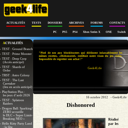
ACTUALITÉS
TESTS
DOSSIERS
ARCHIVES
FORUMS
CONTACTS
PC
PS5
PS4
Xbox Series X
ONE
Switch
ACTUALITÉS
- TEST : Ground Branch
"Pied de nez aux blockbusters qui déclinent inlassablement les
- TEST : Prime Monster
mêmes recettes, «Dishonored» redéfinit notre vison du jeu vidéo.
- TEST : Deep Corp
Impossible de regretter son achat !"
(Accès anticipé)
- TEST : Shards of
Geek4Life
Order
- TRST : Astro Colony
- TEST : The Last
Caretaker
(Jeu en accès anticipé)
- PlayStation Plus :
les jeux d’août 2026
16 octobre 2012 - Geek4Life
- TEST : Splatoon
Raiders
Dishonored
- Dragon Ball: Sparking!
ZERO accueille
le DLC « Super Limit-
Breaking NEO »
Réalisé
- Hello Kitty Party Land
par les
: la fête