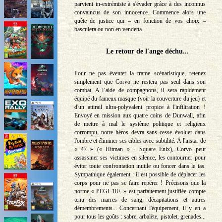
parvient in-extrémiste à s'évader grâce à des inconnus
convaincus de son innocence. Commence alors une
quête de justice qui – en fonction de vos choix –
basculera ou non en vendetta.
Le retour de l'ange déchu...
Pour ne pas éventer la trame scénaristique, retenez
simplement que Corvo ne restera pas seul dans son
combat. A l’aide de compagnons, il sera rapidement
équipé du fameux masque (voir la couverture du jeu) et
d'un attirail ultra-polyvalent propice à l'infiltration !
Envoyé en mission aux quatre coins de Dunwall, afin
de mettre à mal le système politique et religieux
corrompu, notre héros devra sans cesse évoluer dans
l'ombre et éliminer ses cibles avec subtilité. À l'instar de
« 47 » (« Hitman » - Square Enix), Corvo peut
assassiner ses victimes en silence, les contourner pour
éviter toute confrontation inutile ou foncer dans le tas.
Sympathique également : il est possible de déplacer les
corps pour ne pas se faire repérer ! Précisons que la
norme « PEGI 18+ » est parfaitement justifiée compte
tenu des marres de sang, décapitations et autres
démembrements... Concernant l'équipement, il y en a
pour tous les goûts : sabre, arbalète, pistolet, grenades...