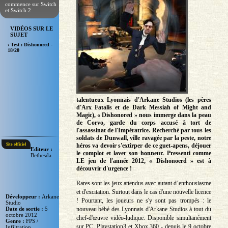
commence sur Switch
et Switch 2
VIDÉOS SUR LE
SUJET
› Test : Dishonored -
18/20
talentueux Lyonnais d'Arkane Studios (les pères
d'Arx Fatalis et de Dark Messiah of Might and
Magic), « Dishonored » nous immerge dans la peau
de Corvo, garde du corps accusé à tort de
l'assassinat de l'Impératrice. Recherché par tous les
soldats de Dunwall, ville ravagée par la peste, notre
Site officiel
héros va devoir s'extirper de ce guet-apens, déjouer
Editeur :
le complot et laver son honneur. Pressenti comme
Bethesda
LE jeu de l'année 2012, « Dishonoerd » est à
découvrir d'urgence !
Rares sont les jeux attendus avec autant d’enthousiasme
et d'excitation. Surtout dans le cas d'une nouvelle licence
Développeur :
Arkane
! Pourtant, les joueurs ne s'y sont pas trompés : le
Studio
nouveau bébé des Lyonnais d'Arkane Studios à tout du
Date de sortie :
5
octobre 2012
chef-d'œuvre vidéo-ludique. Disponible simultanément
Genre :
FPS /
sur PC, Playstation3 et Xbox 360 - depuis le 9 octobre
Infiltration