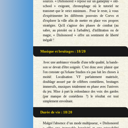
sources. « Dishonored » repose sur un gameplay « old-
school » exigeant, chronophage où le tutoriel ne
transmet que le strict minimum... Pour le reste, à vous
d'expérimenter les différents pouvoirs de Corvo et
d'explorer la ville afin de mettre en place vos propres
stratégies. Qu'il s'agisse des phases de combat (au
sabre, au pistolet ou à l'arbalète), d'infiltration ou de
magie, « Dishonored » offre un sentiment de liberté
inégalé !
Musique et bruitages : 18/20
Avec une ambiance visuelle d'une telle qualité, la bande-
son se devait d'être soignée. C'est donc avec plaisir que
l'on constate qu'Arkane Studios n'a pas fait les choses à
moitié. Localisation VF parfaitement maitrisée,
doublage assuré par de célèbres comédiens, bruitages
immersifs, musiques totalement en phase avec l'univers
du jeu. Mise à part la redondance des voix des gardes
(par manque de comédiens ?) le résultat est tout
simplement envoûtant.
Durée de vie : 18/20
Malgré l'absence d’un mode multijoueur, « Dishonored