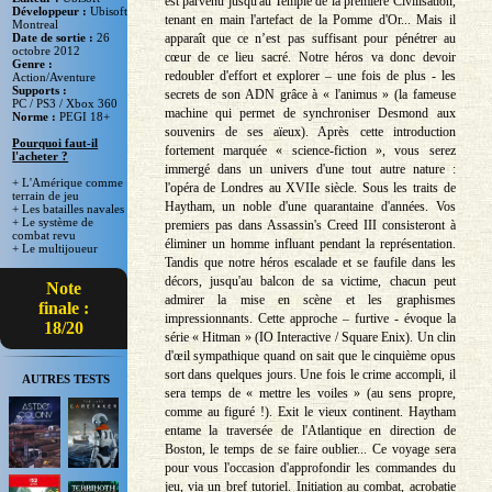
est parvenu jusqu'au Temple de la première Civilisation,
Développeur :
Ubisoft
tenant en main l'artefact de la Pomme d'Or... Mais il
Montreal
apparaît que ce n’est pas suffisant pour pénétrer au
Date de sortie :
26
octobre 2012
cœur de ce lieu sacré. Notre héros va donc devoir
Genre :
redoubler d'effort et explorer – une fois de plus - les
Action/Aventure
Supports :
secrets de son ADN grâce à « l'animus » (la fameuse
PC / PS3 / Xbox 360
machine qui permet de synchroniser Desmond aux
Norme :
PEGI 18+
souvenirs de ses aïeux). Après cette introduction
Pourquoi faut-il
fortement marquée « science-fiction », vous serez
l'acheter ?
immergé dans un univers d'une tout autre nature :
+ L'Amérique comme
l'opéra de Londres au XVIIe siècle. Sous les traits de
terrain de jeu
Haytham, un noble d'une quarantaine d'années. Vos
+ Les batailles navales
+ Le système de
premiers pas dans Assassin's Creed III consisteront à
combat revu
éliminer un homme influant pendant la représentation.
+ Le multijoueur
Tandis que notre héros escalade et se faufile dans les
décors, jusqu'au balcon de sa victime, chacun peut
Note
admirer la mise en scène et les graphismes
finale :
impressionnants. Cette approche – furtive - évoque la
18/20
série « Hitman » (IO Interactive / Square Enix). Un clin
d'œil sympathique quand on sait que le cinquième opus
sort dans quelques jours. Une fois le crime accompli, il
AUTRES TESTS
sera temps de « mettre les voiles » (au sens propre,
comme au figuré !). Exit le vieux continent. Haytham
entame la traversée de l'Atlantique en direction de
Boston, le temps de se faire oublier... Ce voyage sera
pour vous l'occasion d'approfondir les commandes du
jeu, via un bref tutoriel. Initiation au combat, acrobatie