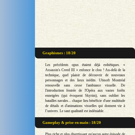
Graphismes : 18/20
Les précédents opus étaient déjà esthétiques. «
Assassin's Creed III » enfonce le clou ! Au-delà de la
technique, quel plaisir de découvrir de nouveaux
personnages et des lieux inédits. Ubisoft Montréal
renouvelle sans cesse l'ambiance visuelle. De
l'introduction feutrée de l'Opéra aux vastes forêts
enneigées (qui évoquent Skyrim), sans oublier les
batailles navales... chaque lieu bénéficie d'une multitude
de détails et d'animations visuelles qui donnent vie à
l’univers. Le saut qualitatif est indéniable.
Gameplay & prise en main : 18/20
Plus riche et plus divertissant qu'aucun autre épisode de