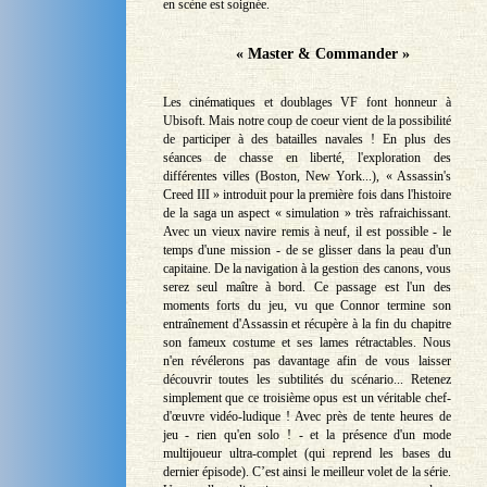
en scène est soignée.
« Master & Commander »
Les cinématiques et doublages VF font honneur à
Ubisoft. Mais notre coup de coeur vient de la possibilité
de participer à des batailles navales ! En plus des
séances de chasse en liberté, l'exploration des
différentes villes (Boston, New York...), « Assassin's
Creed III » introduit pour la première fois dans l'histoire
de la saga un aspect « simulation » très rafraichissant.
Avec un vieux navire remis à neuf, il est possible - le
temps d'une mission - de se glisser dans la peau d'un
capitaine. De la navigation à la gestion des canons, vous
serez seul maître à bord. Ce passage est l'un des
moments forts du jeu, vu que Connor termine son
entraînement d'Assassin et récupère à la fin du chapitre
son fameux costume et ses lames rétractables. Nous
n'en révélerons pas davantage afin de vous laisser
découvrir toutes les subtilités du scénario... Retenez
simplement que ce troisième opus est un véritable chef-
d'œuvre vidéo-ludique ! Avec près de tente heures de
jeu - rien qu'en solo ! - et la présence d'un mode
multijoueur ultra-complet (qui reprend les bases du
dernier épisode). C’est ainsi le meilleur volet de la série.