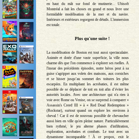
en haut du mât sur fond de mutinerie... Ubisoft
Montréal a fait les choses en grand et nous livre une
formidable modélisation de la mer et du navire.
Intérieurs et extérieurs regorgent de détails. L'immersion
est totale.
Plus qu'une suite !
La modélisation de Boston est tout aussi spectaculaire.
Animée et dotée d'une vaste superficie, la ville nous
charme dès que l'on commence à explorer ses ruelles. A
l'instar des précédents épisodes, notre héros peut à sa
guise s'agripper aux volets des maisons, aux corniches
et se hisser jusqu’au sommet des toitures les plus
escarpées. En multipliant les acrobaties, il est même
possible de se déplacer de toit en toit afin d’éviter les
autorités locales. Avec une architecture qui n'a rien à
voir avec Rome ou Venise, on se surprend à comparer «
Assassin's Creed III » à « Red Dead Redemption »
(Rockstar), surtout quand on explore les environs à
cheval ! Car il est de nouveau possible de chevaucher
aussi bien en ville qu'en pleine nature. Particulièrement
bien rythmé, le jeu alterne phases d'infiltration,
exploration, acrobaties et combats. Le tout avec un
dynamisme incomparable ! À ce propos, exit le