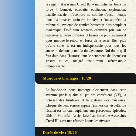
la saga, « Assassin's Creed III » multiplie les tours de
force ! Combat, acrobatie, équitation, exploration,
bataille navale... l'aventure ne souffre d'aucun temps
mort. La prise en main est intuitive et l'on apprécie la
refonte du système de combat beaucoup plus souple et
dynamique. Doté d'un scénario captivant (où l'on ne
découvre le héros qu'après 3 heures de jeu), ce nouvel
opus marque le retour en force de la série. Bien plus
qu'une suite, il est un indispensable pour tous les
amateurs de bons jeux d'action/aventure. Nul doute qu'il
fera date dans l'histoire, tant le sentiment de liberté est
grisant et ce, malgré une trame scénaristique
omniprésente.
Musique et bruitages : 18/20
La bande-son nous immerge pleinement dans cette
aventure par la qualité du jeu des comédiens (VF), la
richesse des bruitages et la justesse des musiques.
Chaque élément sonore appuie l'immersion visuelle. Le
résultat est un cran supérieur aux précédents épisodes.
Ubisoft Montréal n'a rien laissé au hasard. « Assassin's
Creed III » est une réussite à tous les niveaux.
Durée de vie : 19/20