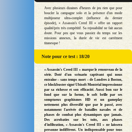
Avec plusieurs dizaines d'heures de jeu rien que pour
boucler la campagne solo et la présence d'un mode
multijoueur ultra-complet (influence du dernier
épisode), « Assassin's Creed III » offre un rapport
qualité/prix très compétitif. Sa rejouabilité ne fait aucun
doute. Pour peu que vous passiez du temps sur les
missions annexes, la durée de vie est carrément
titanesque !
Note
pour ce test : 18/20
« Assassin's Creed III » marque le renouveau de la
série. Doté d'un scénario captivant qui nous
entraîne – sans temps mort – de Londres à Boston,
ce blockbuster signé Ubisoft Montréal impressionne
par sa richesse et son efficacité. Aussi bon sur le
fond que sur la forme, le soft brille par ses
somptueux graphismes HD et un gameplay
nettement plus diversifié que par le passé, avec
notamment l'arrivée de batailles navales et de
phases de combat plus dynamiques que jamais.
Des acrobaties sur les toits, aux phases
d'infiltration, « Assassin's Creed III » ne laissera
personne indifférent. Un indispensable pour tous