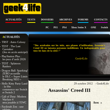
ACTUALITÉS
TESTS
DOSSIERS
ARCHIVES
FORUMS
CONTACTS
PC
PS5
PS4
Xbox Series X
ONE
Switch
ACTUALITÉS
- TRST : Astro Colony
"Des acrobaties sur les toits, aux phases d'infiltration, Assassin's
- TEST : The Last
Creed III ne laissera personne indifférent. Un indispensable pour
Caretaker
tous les fans de la série !"
(Jeu en accès anticipé)
- PlayStation Plus :
Geek4Life
les jeux d’août 2026
- TEST : Splatoon
Raiders
- Dragon Ball: Sparking!
ZERO accueille
le DLC « Super Limit-
Breaking NEO »
- Hello Kitty Party Land
29 octobre 2012 - Geek4Life
: la fête
Assassins' Creed III
commence sur Switch
et Switch 2
- Call of Duty: Modern
Warfare 4
sera jouable à l’EWC
Avec «
- Facilotab Zen : une
tablette