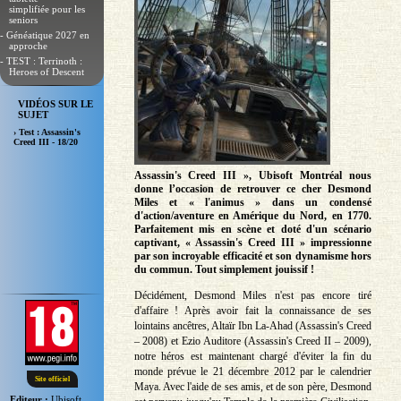
simplifiée pour les
seniors
- Généatique 2027 en
approche
- TEST : Terrinoth :
Heroes of Descent
VIDÉOS SUR LE
SUJET
› Test : Assassin's
Creed III - 18/20
Assassin's Creed III », Ubisoft Montréal nous
donne l’occasion de retrouver ce cher Desmond
Miles et « l'animus » dans un condensé
d'action/aventure en Amérique du Nord, en 1770.
Parfaitement mis en scène et doté d'un scénario
captivant, « Assassin's Creed III » impressionne
par son incroyable efficacité et son dynamisme hors
du commun. Tout simplement jouissif !
Décidément, Desmond Miles n'est pas encore tiré
d'affaire ! Après avoir fait la connaissance de ses
lointains ancêtres, Altaïr Ibn La-Ahad (Assassin's Creed
– 2008) et Ezio Auditore (Assassin's Creed II – 2009),
notre héros est maintenant chargé d'éviter la fin du
monde prévue le 21 décembre 2012 par le calendrier
Site officiel
Maya. Avec l'aide de ses amis, et de son père, Desmond
Editeur :
Ubisoft