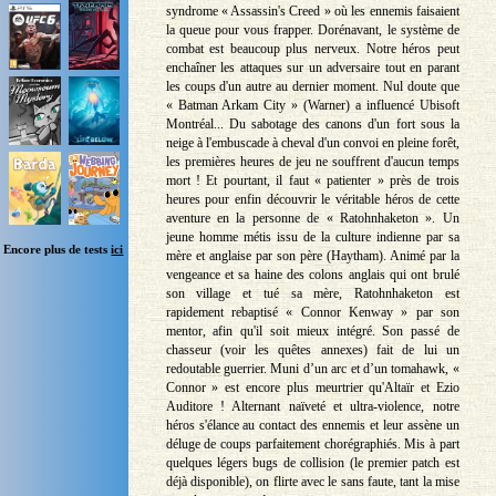
syndrome « Assassin's Creed » où les ennemis faisaient
la queue pour vous frapper. Dorénavant, le système de
combat est beaucoup plus nerveux. Notre héros peut
enchaîner les attaques sur un adversaire tout en parant
les coups d'un autre au dernier moment. Nul doute que
« Batman Arkam City » (Warner) a influencé Ubisoft
Montréal... Du sabotage des canons d'un fort sous la
neige à l'embuscade à cheval d'un convoi en pleine forêt,
les premières heures de jeu ne souffrent d'aucun temps
mort ! Et pourtant, il faut « patienter » près de trois
heures pour enfin découvrir le véritable héros de cette
aventure en la personne de « Ratohnhaketon ». Un
jeune homme métis issu de la culture indienne par sa
Encore plus de tests
ici
mère et anglaise par son père (Haytham). Animé par la
vengeance et sa haine des colons anglais qui ont brulé
son village et tué sa mère, Ratohnhaketon est
rapidement rebaptisé « Connor Kenway » par son
mentor, afin qu'il soit mieux intégré. Son passé de
chasseur (voir les quêtes annexes) fait de lui un
redoutable guerrier. Muni d’un arc et d’un tomahawk, «
Connor » est encore plus meurtrier qu'Altaïr et Ezio
Auditore ! Alternant naïveté et ultra-violence, notre
héros s'élance au contact des ennemis et leur assène un
déluge de coups parfaitement chorégraphiés. Mis à part
quelques légers bugs de collision (le premier patch est
déjà disponible), on flirte avec le sans faute, tant la mise