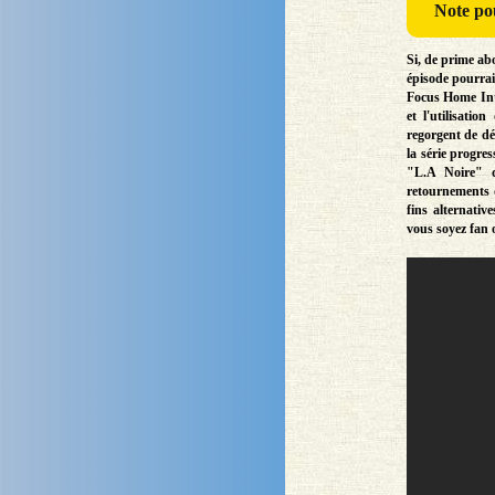
Note
pou
Si, de prime ab
épisode pourrai
Focus Home Inte
et l'utilisati
regorgent de dé
la série progres
"L.A Noire" d
retournements d
fins alternati
vous soyez fan 