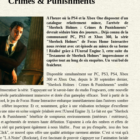
Crimes & Punishments
A l'heure où la PS4 et la Xbox One disposent d'un
catalogue relativement mince, l'arrivée de
"Sherlock Holmes : Crimes & Punishments"
devrait séduire bien des joueurs... Déjà connu de la
communauté PC, PS3 et Xbox 360, la série
"Sherlock Holmes" de Focus Home Interactive
nous revient avec cet épisode au mieux de sa forme
! Réalisé grâce à l'Unreal Engine 3, cette suite du
"Testament de Sherlock Holmes" impressionne et
captive tout au long de six enquêtes. Un vrai bol de
fraicheur.
Disponible simultanément sur PC, PS3, PS4, Xbox
360 et Xbox One, depuis le 30 septembre dernier,
"Sherlock Holmes : Crimes & Punishments" semble
émocratiser la série. S'appuyant sur le savoir-faire du studio Frogwares, cette nouvelle
vèle particulièrement immersive et dotée d'un gameplay efficace. Testé à partir de la
ion4, le jeu de Focus Home Interactive embarque immédiatement dans l'univers sombre
 célèbre inspecteur. Et ce, notamment, grâce à une réalisation technique d'excellente
à une mise en scène soignée (réalisée avec l'Unreal Engine 3). Le fait est que "Sherlock
 & Punishments" bénéficie de somptueux environnements (intérieurs / extérieurs),
s et agrémentés de textures haute définition. S'ajoutent à cela des ombres et effets de
 réel qui participent également à nous bluffer... Pour un jeu d'enquête, issu des bon
ick", ce nouvel opus offre une qualité artistique rarement atteinte. C’est si vrai qu'à
ustre "L.A Noire" (Rockstar), il est fascinant de pouvoir s'appuyer sur l’animation faciale