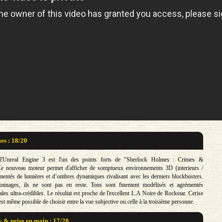
s : 18/20
de l'Unreal Engine 3 est l'un des points forts de "Sherlock Holmes : Crimes &
e nouveau moteur permet d'afficher de somptueux environnements 3D (interieurs /
émentés de lumières et d’ombres dynamiques rivalisant avec les derniers blockbusters.
onnages, ils ne sont pas en reste. Tous sont finement modélisés et agrémentés
ales ultra-crédibles. Le résultat est proche de l'excellent L.A Noire de Rockstar. Cerise
l est même possible de choisir entre la vue subjective ou celle à la troisième personne.
& prise en main : 17/20