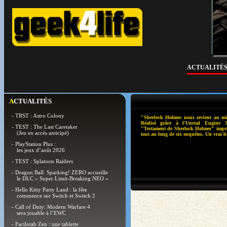
ACTUALITÉ
ACTUALITÉS
- TRST : Astro Colony
"Sherlock Holmes nous revient au mi
Réalisé grâce à l'Unreal Engine 3
- TEST : The Last Caretaker
"Testament de Sherlock Holmes" impre
(Jeu en accès anticipé)
tout au long de six enquêtes. Un vrai b
- PlayStation Plus :
les jeux d’août 2026
- TEST : Splatoon Raiders
- Dragon Ball: Sparking! ZERO accueille
le DLC « Super Limit-Breaking NEO »
- Hello Kitty Party Land : la fête
commence sur Switch et Switch 2
- Call of Duty: Modern Warfare 4
sera jouable à l’EWC
- Facilotab Zen : une tablette