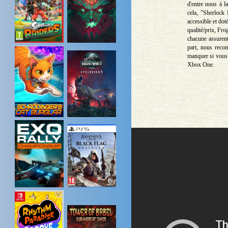
d'entre nous à l
cela, "Sherlock
accessible et dot
qualité/prix, Fr
chacune assurent
part, nous reco
manquer si vous 
Xbox One.