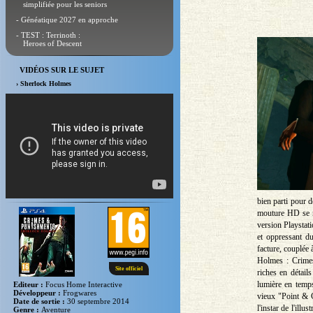
simplifiée pour les seniors
- Généatique 2027 en approche
- TEST : Terrinoth :
Heroes of Descent
VIDÉOS SUR LE SUJET
› Sherlock Holmes
bien parti pour d
mouture HD se ré
version Playstat
et oppressant du
facture, couplée 
Holmes : Crimes
Site officiel
riches en détail
lumière en temps
Editeur :
Focus Home Interactive
Développeur :
Frogwares
vieux "Point & Cl
Date de sortie :
30 septembre 2014
l'instar de l'ill
Genre :
Aventure