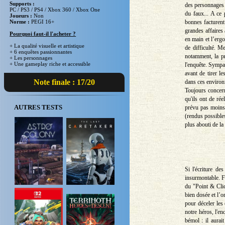
Supports :
des personnages (
PC / PS3 / PS4 / Xbox 360 / Xbox One
du faux... A ce 
Joueurs :
Non
bonnes facturent
Norme :
PEGI 16+
grandes affaires
Pourquoi faut-il l'acheter ?
en main et l’erg
+ La qualité visuelle et artistique
de difficulté. Me
+ 6 enquêtes passionnantes
notamment, la pr
+ Les personnages
+ Une gameplay riche et accessible
l'enquête. Sympat
avant de tirer l
Note finale : 17/20
dans ces environ
Toujours concern
qu'ils ont de rée
AUTRES TESTS
prévu pas moins 
(rendus possible
plus abouti de la 
Si l'écriture de
insurmontable. F
du "Point & Click
bien dosée et l’o
pour déceler les
notre héros, l'e
bémol : il aurait