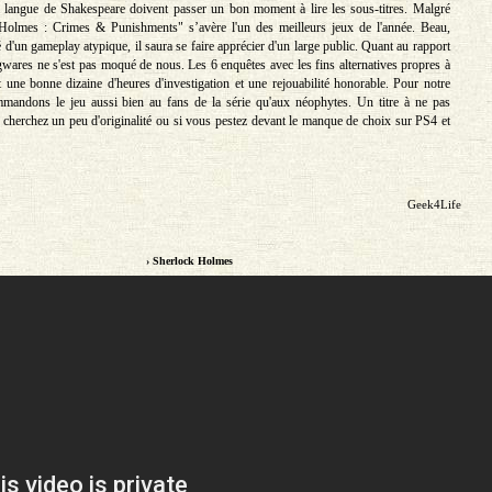
a langue de Shakespeare doivent passer un bon moment à lire les sous-titres. Malgré
 Holmes : Crimes & Punishments" s’avère l'un des meilleurs jeux de l'année. Beau,
é d'un gameplay atypique, il saura se faire apprécier d'un large public. Quant au rapport
ogwares ne s'est pas moqué de nous. Les 6 enquêtes avec les fins alternatives propres à
 une bonne dizaine d'heures d'investigation et une rejouabilité honorable. Pour notre
mmandons le jeu aussi bien au fans de la série qu'aux néophytes. Un titre à ne pas
cherchez un peu d'originalité ou si vous pestez devant le manque de choix sur PS4 et
Geek4Life
› Sherlock Holmes