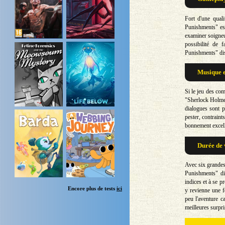
Fort d'une qual
Punishments" est 
examiner soigneu
possibilité de
Punishments" disp
Musique e
Si le jeu des com
"Sherlock Holmes
dialogues sont p
pester, contraint
bonnement excelle
Durée de 
Avec six grandes
Punishments" di
indices et à se pr
Encore plus de tests
ici
y revienne une f
peu l'aventure c
meilleures surpri