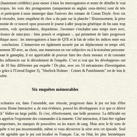
hautement crédibles) pour mener à bien les interrogatoires et tenter de démêler le vrai
propos, les voix des protagonistes (uniquement en anglais sous-titrées) sont de très
 et participent à nous immerger dans l'univers des romans de Conan Doyle. Avec six
 à résoudre, notre enquêteur de choc a du pain sur la planche ! Heureusement, la prise
onomie de ce nouvel opus poussent le joueur à aller jusqu'au générique de fin sans trop
urtres, vols spectaculaires, disparitions...l'aventure s'enchaîne sans temps mort avec,
ésence de mini-jeux - bien pensés et originaux -, qui permettent de faire progresser
hique aussi : les interrogatoires à base de QTE et le fait de relier les indices entre eux
es conclusions. L’immersion est également assurée par un déplacement en temps réel,
nement 3D avec, au choix, une immersion en vue subjective ou à la troisième personne.
ant le gameplay, il est appréciable de pouvoir faire des choix moraux et de constater
lles influences sur le déroulement de l'enquête. C’est si vrai que les développeurs ont
de 10 fins différentes par enquête ! De plus, avec ses 14 mécanismes d'investigation
s grâce à l'Unreal Engine 3), "Sherlock Holmes : Crimes & Punishments" est de loin le
série.
Six enquêtes mémorables
s scénarios est, dans l’ensemble, une réussite, progresser dans le jeu est loin d'être
ocus Home Interactive a, de tout évidence, poussé les développeurs à ce que ce dérivé
" fédère un large public. Et c'est, effectivement, une belle prouesse. La difficulté est
n apprécie l'ergonomie des commandes à la manette. Côté interaction, il faut être vigilant
 empreintes, les marques de poussières ou les traces de sang. Mais avec le 6e sens de
nquête n’est pas insurmontable, même si vous découvrez la série avec cet épisode. Seul
 été agréable que le jeu soit localisé en Français. Car, en l'état, les plus hermétiques