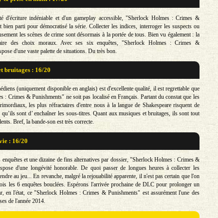
ité d'écriture indéniable et d'un gameplay accessible, "Sherlock Holmes : Crimes &
bien parti pour démocratisé la série. Collecter les indices, interroger les suspects ou
sement les scènes de crime sont désormais à la portée de tous. Bien vu également : la
 faire des choix moraux. Avec ses six enquêtes, "Sherlock Holmes : Crimes &
ose d'une vaste palette de situations. Du très bon.
t bruitages : 16/20
édiens (uniquement disponible en anglais) est d'excellente qualité, il est regrettable que
 : Crimes & Punishments" ne soit pas localisé en Français. Partant du constat que les
rimordiaux, les plus réfractaires d'entre nous à la langue de Shakespeare risquent de
s qu’ils sont d’ enchaîner les sous-titres. Quant aux musiques et bruitages, ils sont tout
nts. Bref, la bande-son est très correcte.
vie : 16/20
 enquêtes et une dizaine de fins alternatives par dossier, "Sherlock Holmes : Crimes &
spose d'une longévité honorable. De quoi passer de longues heures à collecter les
endre au jeu... En revanche, malgré la rejouabilité apparente, il n'est pas certain que l'on
ois les 6 enquêtes bouclées. Espérons l'arrivée prochaine de DLC pour prolonger un
ar, en l'état, ce "Sherlock Holmes : Crimes & Punishments" est assurément l'une des
ses de l'année 2014.