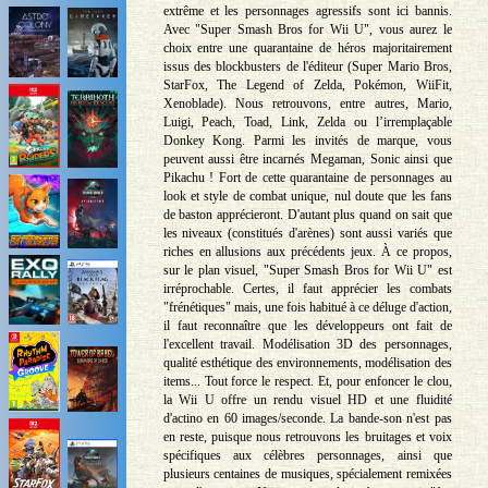
extrême et les personnages agressifs sont ici bannis.
Avec "Super Smash Bros for Wii U", vous aurez le
choix entre une quarantaine de héros majoritairement
issus des blockbusters de l'éditeur (Super Mario Bros,
StarFox, The Legend of Zelda, Pokémon, WiiFit,
Xenoblade). Nous retrouvons, entre autres, Mario,
Luigi, Peach, Toad, Link, Zelda ou l’irremplaçable
Donkey Kong. Parmi les invités de marque, vous
peuvent aussi être incarnés Megaman, Sonic ainsi que
Pikachu ! Fort de cette quarantaine de personnages au
look et style de combat unique, nul doute que les fans
de baston apprécieront. D'autant plus quand on sait que
les niveaux (constitués d'arènes) sont aussi variés que
riches en allusions aux précédents jeux. À ce propos,
sur le plan visuel, "Super Smash Bros for Wii U" est
irréprochable. Certes, il faut apprécier les combats
"frénétiques" mais, une fois habitué à ce déluge d'action,
il faut reconnaître que les développeurs ont fait de
l'excellent travail. Modélisation 3D des personnages,
qualité esthétique des environnements, modélisation des
items... Tout force le respect. Et, pour enfoncer le clou,
la Wii U offre un rendu visuel HD et une fluidité
d'actino en 60 images/seconde. La bande-son n'est pas
en reste, puisque nous retrouvons les bruitages et voix
spécifiques aux célèbres personnages, ainsi que
plusieurs centaines de musiques, spécialement remixées