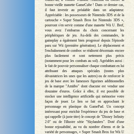
bonne vieille manette GameCube ! Dans ce dernier cas,
il faut investir au préalable dans un adaptateur.
Appréciable : les possesseurs de Nintendo 3DS et de la
cartouche « Super Smash Bros for Nintendo 3DS »,
pourront s'en servir comme d'une manette Wii U. Bref,
vous avez l’embarras du choix concernant les
périphériques de jeu. Au-delà des commandes, le
gameplay a également bien progressé depuis l'épisode
paru sur Wii (première génération). Le déplacement et
l'enchaînement de combos se réalisent désormais encore
plus facilement et sont nettement plus précis
(notamment pour les combats au sol). Agréables aussi :
le fait de pouvoir personnaliser chaque combattant en lui
attribuant des attaques spéciales (toutes plus
dévastatrices les unes que les autres) ou de renforcer le
jeu de base avec les fameuses figurines additionnelles
de la marque "Amiibo" dont chacune est vendue une
douzaine d'euros. Grâce à elles, il est possible de
stocker une intelligence artificielle qui mémorise votre
façon de jouer. Le lien se fait en approchant le
personnage en plastique du GamePad. Un concept
intéressant pour enrichir l'expérience du jeu de base et
qui rappelle (à juste titre) le concept de "Disney Infinity
2.0" ou de l'illustre série "Skylanders". Doté d'une
bonne rejouabilité, au vu du nombre d'items et de la
variété de personnages, « Super Smash Bros for Wii U