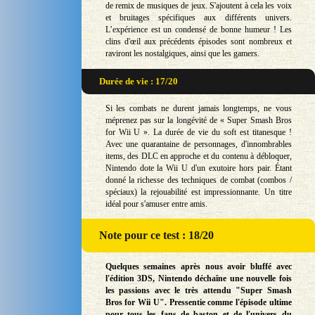
de remix de musiques de jeux. S'ajoutent à cela les voix
et bruitages spécifiques aux différents univers.
L’expérience est un condensé de bonne humeur ! Les
clins d'œil aux précédents épisodes sont nombreux et
raviront les nostalgiques, ainsi que les gamers.
Durée de vie : 17/20
Si les combats ne durent jamais longtemps, ne vous
méprenez pas sur la longévité de « Super Smash Bros
for Wii U ». La durée de vie du soft est titanesque !
Avec une quarantaine de personnages, d'innombrables
items, des DLC en approche et du contenu à débloquer,
Nintendo dote la Wii U d'un exutoire hors pair. Étant
donné la richesse des techniques de combat (combos /
spéciaux) la rejouabilité est impressionnante. Un titre
idéal pour s'amuser entre amis.
Note
pour ce test : 18/20
Quelques semaines après nous avoir bluffé avec
l'édition 3DS, Nintendo déchaîne une nouvelle fois
les passions avec le très attendu "Super Smash
Bros for Wii U". Pressentie comme l'épisode ultime
pour tous les fans de baston et de l'univers du