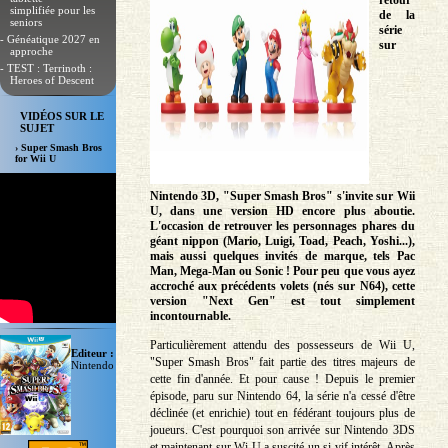
retour
simplifiée pour les
de la
seniors
série
- Généatique 2027 en
sur
approche
- TEST : Terrinoth :
Heroes of Descent
VIDÉOS SUR LE
SUJET
› Super Smash Bros
for Wii U
Nintendo 3D, "Super Smash Bros" s'invite sur Wii
U, dans une version HD encore plus aboutie.
L'occasion de retrouver les personnages phares du
géant nippon (Mario, Luigi, Toad, Peach, Yoshi...),
mais aussi quelques invités de marque, tels Pac
Man, Mega-Man ou Sonic ! Pour peu que vous ayez
accroché aux précédents volets (nés sur N64), cette
version "Next Gen" est tout simplement
incontournable.
Particulièrement attendu des possesseurs de Wii U,
Editeur :
"Super Smash Bros" fait partie des titres majeurs de
Nintendo
cette fin d'année. Et pour cause ! Depuis le premier
épisode, paru sur Nintendo 64, la série n'a cessé d'être
déclinée (et enrichie) tout en fédérant toujours plus de
joueurs. C'est pourquoi son arrivée sur Nintendo 3DS
et maintenant sur Wi U a suscité un si vif intérêt. Après