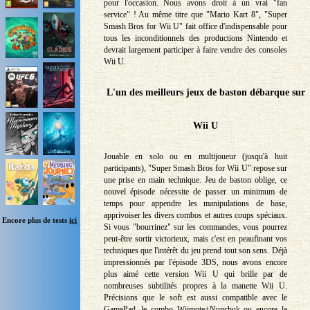
pour l'occasion. Nous avons droit à un vrai "fan
service" ! Au même titre que "Mario Kart 8", "Super
Smash Bros for Wii U" fait office d'indispensable pour
tous les inconditionnels des productions Nintendo et
devrait largement participer à faire vendre des consoles
Wii U.
L'un des meilleurs jeux de baston débarque sur
Wii U
Jouable en solo ou en multijoueur (jusqu'à huit
participants), "Super Smash Bros for Wii U" repose sur
une prise en main technique. Jeu de baston oblige, ce
nouvel épisode nécessite de passer un minimum de
temps pour appendre les manipulations de base,
apprivoiser les divers combos et autres coups spéciaux.
Encore plus de tests
ici
Si vous "bourrinez" sur les commandes, vous pourrez
peut-être sortir victorieux, mais c'est en peaufinant vos
techniques que l'intérêt du jeu prend tout son sens. Déjà
impressionnés par l'épisode 3DS, nous avons encore
plus aimé cette version Wii U qui brille par de
nombreuses subtilités propres à la manette Wii U.
Précisions que le soft est aussi compatible avec le
GamePad, le combo Wiimote+Nunchuk ou encore la