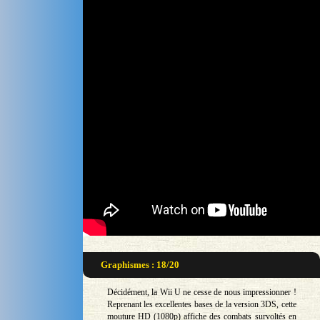
Graphismes : 18/20
Décidément, la Wii U ne cesse de nous impressionner !
Reprenant les excellentes bases de la version 3DS, cette
mouture HD (1080p) affiche des combats survoltés en