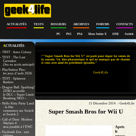
ACTUALITÉS
TESTS
DOSSIERS
ARCHIVES
FORUMS
CONTACTS
PC
PS5
PS4
Xbox Series X
ONE
Switch
ACTUALITÉS
- TRST : Astro Colony
""Super Smash Bros for Wii U" est parti pour doper les ventes de
- TEST : The Last
la console. Un titre pharaonique et qui ne manque pas de charme
Caretaker
si vous avez aimé les précédents épisodes."
(Jeu en accès anticipé)
- PlayStation Plus :
Geek4Life
les jeux d’août 2026
- TEST : Splatoon
Raiders
- Dragon Ball: Sparking!
ZERO accueille
le DLC « Super Limit-
Breaking NEO »
- Hello Kitty Party Land
15 Décembre 2014 - Geek4Life
: la fête
Super Smash Bros for Wii U
commence sur Switch
et Switch 2
- Call of Duty: Modern
Warfare 4
sera jouable à l’EWC
Après
le
- Facilotab Zen : une
tablette