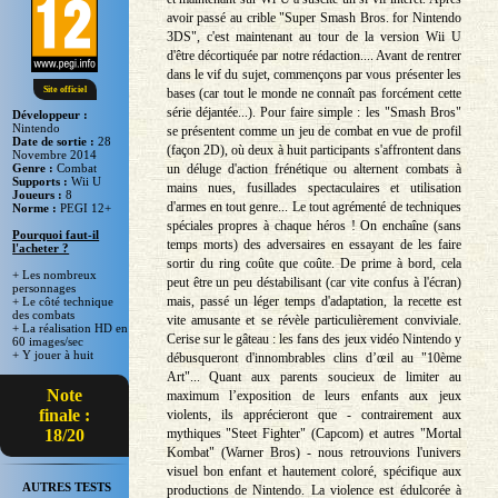
avoir passé au crible "Super Smash Bros. for Nintendo
3DS", c'est maintenant au tour de la version Wii U
d'être décortiquée par notre rédaction.... Avant de rentrer
dans le vif du sujet, commençons par vous présenter les
Site officiel
bases (car tout le monde ne connaît pas forcément cette
série déjantée...). Pour faire simple : les "Smash Bros"
Développeur :
Nintendo
se présentent comme un jeu de combat en vue de profil
Date de sortie :
28
(façon 2D), où deux à huit participants s'affrontent dans
Novembre 2014
un déluge d'action frénétique ou alternent combats à
Genre :
Combat
Supports :
Wii U
mains nues, fusillades spectaculaires et utilisation
Joueurs :
8
d'armes en tout genre... Le tout agrémenté de techniques
Norme :
PEGI 12+
spéciales propres à chaque héros ! On enchaîne (sans
Pourquoi faut-il
temps morts) des adversaires en essayant de les faire
l'acheter ?
sortir du ring coûte que coûte. De prime à bord, cela
+ Les nombreux
peut être un peu déstabilisant (car vite confus à l'écran)
personnages
mais, passé un léger temps d'adaptation, la recette est
+ Le côté technique
des combats
vite amusante et se révèle particulièrement conviviale.
+ La réalisation HD en
Cerise sur le gâteau : les fans des jeux vidéo Nintendo y
60 images/sec
+ Y jouer à huit
débusqueront d'innombrables clins d’œil au "10ème
Art"... Quant aux parents soucieux de limiter au
Note
maximum l’exposition de leurs enfants aux jeux
finale :
violents, ils apprécieront que - contrairement aux
mythiques "Steet Fighter" (Capcom) et autres "Mortal
18/20
Kombat" (Warner Bros) - nous retrouvions l'univers
visuel bon enfant et hautement coloré, spécifique aux
AUTRES TESTS
productions de Nintendo. La violence est édulcorée à