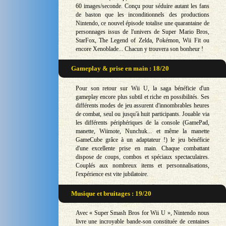
60 images/seconde. Conçu pour séduire autant les fans
de baston que les inconditionnels des productions
Nintendo, ce nouvel épisode totalise une quarantaine de
personnages issus de l'univers de Super Mario Bros,
StarFox, The Legend of Zelda, Pokémon, Wii Fit ou
encore Xenoblade... Chacun y trouvera son bonheur !
Gameplay & prise en main : 18/20
Pour son retour sur Wii U, la saga bénéficie d'un
gameplay encore plus subtil et riche en possibilités. Ses
différents modes de jeu assurent d'innombrables heures
de combat, seul ou jusqu'à huit participants. Jouable via
les différents périphériques de la console (GamePad,
manette, Wiimote, Nunchuk... et même la manette
GameCube grâce à un adaptateur !) le jeu bénéficie
d'une excellente prise en main. Chaque combattant
dispose de coups, combos et spéciaux spectaculaires.
Couplés aux nombreux items et personnalisations,
l'expérience est vite jubilatoire.
Musique et bruitages : 19/20
Avec « Super Smash Bros for Wii U », Nintendo nous
livre une incroyable bande-son constituée de centaines