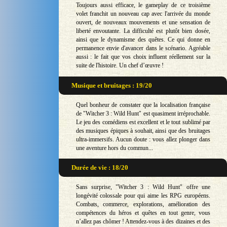
Toujours aussi efficace, le gameplay de ce troisième
volet franchit un nouveau cap avec l'arrivée du monde
ouvert, de nouveaux mouvements et une sensation de
liberté envoutante. La difficulté est plutôt bien dosée,
ainsi que le dynamisme des quêtes. Ce qui donne en
permanence envie d'avancer dans le scénario. Agréable
aussi : le fait que vos choix influent réellement sur la
suite de l'histoire. Un chef d’œuvre !
Musique et bruitages : 19/20
Quel bonheur de constater que la localisation française
de "Witcher 3 : Wild Hunt" est quasiment irréprochable.
Le jeu des comédiens est excellent et le tout sublimé par
des musiques épiques à souhait, ainsi que des bruitages
ultra-immersifs. Aucun doute : vous allez plonger dans
une aventure hors du commun...
Durée de vie : 18/20
Sans surprise, "Witcher 3 : Wild Hunt" offre une
longévité colossale pour qui aime les RPG européens.
Combats, commerce, explorations, amélioration des
compétences du héros et quêtes en tout genre, vous
n’allez pas chômer ! Attendez-vous à des dizaines et des