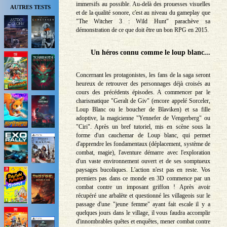
immersifs au possible. Au-delà des prouesses visuelles
AUTRES TESTS
et de la qualité sonore, c'est au niveau du gameplay que
"The Witcher 3 : Wild Hunt" parachève sa
démonstration de ce que doit être un bon RPG en 2015.
Un héros connu comme le loup blanc...
Concernant les protagonistes, les fans de la saga seront
heureux de retrouver des personnages déjà croisés au
cours des précédents épisodes. A commencer par le
charismatique "Geralt de Giv" (encore appelé Sorceler,
Loup Blanc ou le boucher de Blaviken) et sa fille
adoptive, la magicienne "Yennefer de Vengerberg" ou
"Ciri". Après un bref tutoriel, mis en scène sous la
forme d'un cauchemar de Loup blanc, qui permet
d'apprendre les fondamentaux (déplacement, système de
combat, magie), l'aventure démarre avec l'exploration
d'un vaste environnement ouvert et de ses somptueux
paysages bucoliques. L'action n'est pas en reste. Vos
premiers pas dans ce monde en 3D commence par un
combat contre un imposant griffon ! Après avoir
récupéré une arbalète et questionné les villageois sur le
passage d'une "jeune femme" ayant fait escale il y a
quelques jours dans le village, il vous faudra accomplir
d'innombrables quêtes et enquêtes, mener combat contre