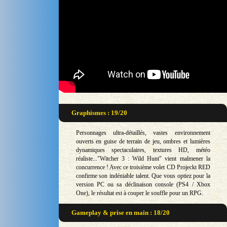
Graphismes : 19/20
Personnages ultra-détaillés, vastes environnement
ouverts en guise de terrain de jeu, ombres et lumières
dynamiques spectaculaires, textures HD, météo
réaliste..."Witcher 3 : Wild Hunt" vient malmener la
concurrence ! Avec ce troisième volet CD Projeckt RED
confirme son indéniable talent. Que vous optiez pour la
version PC ou sa déclinaison console (PS4 / Xbox
One), le résultat est à couper le souffle pour un RPG.
Gameplay & prise en main : 18/20