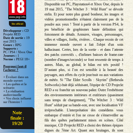
Disponible sur PC, Playstation4 et Xbox One, depuis le
19 mai 2015, "The Witcher 3 : Wild Hunt" se dévoile
enfin. Et pour notre plus grand bonheur, les images et
vidéos promotionnelles n'étaient clairement pas de la
poudre aux yeux ! Testé à partir de la version PS4, le
Site officiel
jeu bénéficie de graphismes haute définition qui
Développeur :
CD
foisonnent de détails. Armures, visages, personnages,
Projekt RED
Date de sortie :
19
villes et villages, forêts, rivières... Chaque recoin de cet
mai 2015
immense monde ouvert a fait l'objet d'un soin
Genre :
RPG
Supports :
hallucinant. Certes, lors de la sortie - et dans l’attente
PC / PS4 / Xbox One
des patchs correctifs -, d'infimes baisses de frame-rate
Joueurs :
1
Norme :
PEGI 18+
(nombre d'images/seconde) se font ressentir de temps à
autres. Mais, au global, le bilan est très positif !
Pourquoi faut-il
D’autant plus, si l’on est sensible à la beauté des
l'acheter ?
paysages, aux effets du cycle jour/nuit ou aux variations
+ Évoluer dans un
de météo. Si "The Elder Scrolls : Skyrim" (Bethesda
monde ouvert
+ Les quêtes et le
Softworks) était déjà séduisant, l'équipe de CD Projeckt
scénario
RED a su franchir un nouveau palier. Outre l'esthétisme
+ La réalisation
des environnements intérieurs et extérieurs (quasiment
audiovisuelle
+ Vos choix influent
sans temps de chargement), "The Witcher 3 : Wild
sur l'histoire !
Hunt" séduit par sa bande-son, avec une localisation VF
irréprochable. L'interprétation des comédiens vous
Note
embarque d’entrée et l'on ne cesse de s'émerveiller au
finale :
fils des quêtes parfaitement mises en scènes. Côté
19/20
musique, CD Projeckt RED a choisi des thèmes épiques
dignes du 7ème Art. Quant aux bruitages, ils sont