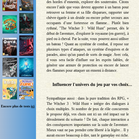
des hordes d’ennemis, explorer des souterrains. Citons
encore l’aide que vous devrez apporter à un baron pour
retrouver sa femme et sa fille disparues, rapporter une
chèvre égarée à un druide ou encore prêter secours aux
occupants d’une forteresse en flamme... Plutôt bien
rythmé, "The Witcher 3 : Wild Hunt" permet, dès le
début de l'aventure, d'explorer le royaume (en guerre), à
pied ou à cheval. Par la suite, vous pourrez aussi utiliser
un bateau ! Quant au système de combat, il repose sur
plusieurs types d’attaques, un système d'esquives et de
parades, ainsi qu'un panel de sorts de magie. Avec cela,
il vous sera facile d'influer sur les esprits faibles, de
générer une armure de protection ou encore de lancer
des flammes pour attaquer un ennemi à distance.
Influencer l'univers du jeu par vos choix...
Sympathique aussi : dans la pure tradition des RPG, «
The Witcher 3 : Wild Hunt » intègre des dialogues à
Encore plus de tests
ici
choix multiples. Si nombre de jeux de rôle concurrents
le propose déjà, vos choix ont ici un réel impact sur le
déroulement du scénario ! De fait, chaque interaction a
des conséquences importantes sur la suite de l'aventure.
Mieux vaut ne pas prendre cette liberté à la légère... Il y
aurait encore beaucoup à dire, tant le gameplay est riche.