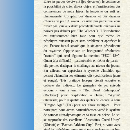
Entre les parties de Gwynt (jeu de cartes), le commerce,
la possibilité de créer divers objets et l'amélioration des
compétences de notre héros, la longévité du soft est
phénoménale. Comptez des dizaines et des dizaines
d'heures de jeu ! A savoir : ce n'est pas parce que vous
n'avez pas joué aux deux précédents volets que vous ne
pouvez pas débuter par "The Witcher 3". L'introduction
est suffisamment bien faite pour que même les
néophytes puissent jouer sans problème et apprécier le
jeu. Encore faut-il savoir que la situation géopolitique
du royaume s'appuie sur un background résolument
"mature" qui rend légitime la mention "PEGI 18+".
Quant à la difficulté - paramétrable en début de partie -
elle permet d'adapter le challenge au niveau du joueur.
Par ailleurs, on appréciera le système d'intuition qui
permet d'identifier les éléments-clés (codifications jaune
et rouge). Très pratique lorsque Geralt enquête et
collecte des indices... Le gameplay de cet épisode
évoque - tour à tour - "Red Dead Redemption"
(Rockstar) pour l'exploration à cheval, "Skyrim"
(Bethesda) pour la qualité des quêtes ou encore la série
"Dragon Age" (EA) pour ses choix multiples... Pour
notre part, nous avons particulièrement aimé le système
de combat ultra-dynamique et sa mise en scène. Le jeu
se rapproche des excellents "Assassin's Creed Unity"
(Ubisoft) et "Batman Arkham City". Bref, si vous avez
aimé les précédents opus ou si vous recherchez un bon