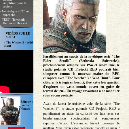
simplifiée pour les
seniors
- Généatique 2027 en
approche
- TEST : Terrinoth :
Heroes of Descent
VIDÉOS SUR LE
SUJET
› The Witcher 3 : Wild
Hunt
Parallèlement au succès de la mythique série "The
Elder Scrolls" (Bethesda Softworks),
prochainement adaptée sur PS4 et Xbox One, le
studio polonais CD Projeckt RED pourrait bien
s'imposer comme le nouveau maître du RPG
européen avec "The Witcher 3 : Wild Hunt". Pour
clôturer la trilogie en beauté, il est cette fois question
d'explorer un vaste monde ouvert en guise de
terrain de jeu... Un voyage envoutant à ne manquer
sous aucun prétexte !
Editeur :
Avant de lancer le troisième volet de la série "The
Bandai
Witcher 3", le studio polonais CD Projeckt RED a
Namco
parfaitement su attiser la curiosité des fans avec ses
bandes-annonces spectaculaires et somptueuses
captures d'écran. L’ensemble laissait présager le
meilleur. Mais qu'en est-il réellement manette en main ?