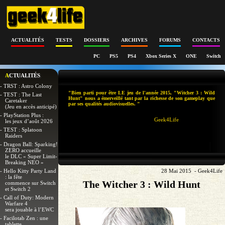
ACTUALITÉS
TESTS
DOSSIERS
ARCHIVES
FORUMS
CONTACTS
PC
PS5
PS4
Xbox Series X
ONE
Switch
ACTUALITÉS
- TRST : Astro Colony
"Bien parti pour être LE jeu de l'année 2015, "Witcher 3 : Wild
- TEST : The Last
Hunt" nous a émerveillé tant par la richesse de son gameplay que
Caretaker
par ses qualités audiovisuelles. "
(Jeu en accès anticipé)
- PlayStation Plus :
Geek4Life
les jeux d’août 2026
- TEST : Splatoon
Raiders
- Dragon Ball: Sparking!
ZERO accueille
le DLC « Super Limit-
Breaking NEO »
- Hello Kitty Party Land
28 Mai 2015 - Geek4Life
: la fête
The Witcher 3 : Wild Hunt
commence sur Switch
et Switch 2
- Call of Duty: Modern
Warfare 4
sera jouable à l’EWC
- Facilotab Zen : une
tablette