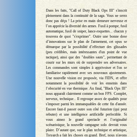
Dans les faits, "Call of Duty Black Ops III" s'inscrit
pleinement dans la continuité de la saga. Vous ne serez
donc pas déçu ! La prise en main demeure nerveuse et
l’on apprécie la diversité des armes. Fusil à pompe, fusil
automatique, fusil de sniper, lance-roquettes... chacun y
trouvera de quoi "s'exprimer". Outre une bonne dose
d’innovations sur le plan de l'armement, cet opus se
démarque par la possibilité d’effectuer des glissades
(peu crédibles, mais intéressantes d'un point de vue
tactique), ainsi que des "doubles sauts", permettant de
courir sur les murs où de surprendre ses adversaires.
Les commandes sont simples à apprivoiser et l'on se
familiarise rapidement avec ses nouveaux ajustements.
Une nouvelle vision est proposée, via l'IDN, et offre
notamment la possibilité de voir les ennemis dans
l’obscurité en vue thermique. Au final, "Black Ops III"
nous apparaît clairement comme un bon FPS. Complet,
nerveux, technique... Il regroupe assez de qualités pour
s'imposer parmi les immanquables de cette fin d'année.
Encore faut-il passer outre son côté futuriste (qui peut
rebuter) et une intelligence artificielle perfectible. Si
vous aimez le grand spectacle et l’originalité
scénaristique, la nouvelle campagne solo devrait vous
plaire. D’autant que, sur le plan technique et artistique,
Treyarch a fait les choses en grand. Bref, nous n'avons