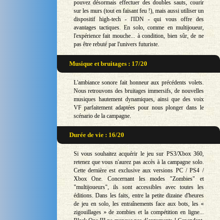
pouvez désormais effectuer des doubles sauts, courir
sur les murs (tout en faisant feu !), mais aussi utiliser un
dispositif high-tech - l'IDN - qui vous offre des
avantages tactiques. En solo, comme en multijoueur,
l'expérience fait mouche... à condition, bien sûr, de ne
pas être rebuté par l'univers futuriste.
Musique et bruitages : 17/20
L'ambiance sonore fait honneur aux précédents volets.
Nous retrouvons des bruitages immersifs, de nouvelles
musiques hautement dynamiques, ainsi que des voix
VF parfaitement adaptées pour nous plonger dans le
scénario de la campagne.
Durée de vie : 16/20
Si vous souhaitez acquérir le jeu sur PS3/Xbox 360,
retenez que vous n'aurez pas accès à la campagne solo.
Cette dernière est exclusive aux versions PC / PS4 /
Xbox One. Concernant les modes "Zombies" et
"multijoueurs", ils sont accessibles avec toutes les
éditions. Dans les faits, entre la petite dizaine d'heures
de jeu en solo, les entraînements face aux bots, les «
zigouillages » de zombies et la compétition en ligne...