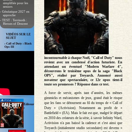
simplifiée pour les
seniors
- Généatique 2027 en
approche
- TEST : Terrinoth :
Heroes of Descent
VIDÉOS SUR LE
SUJET
› Call of Duty : Black
Ops III
incontournable à chaque Noël, "Call of Duty" nous
revient avec un condensé d'action futuriste. En
attendant un éventuel "Modern Warfare 4",
découvrons le troisième opus de la saga "Black
OPS", réalisé par Treyarch. Annoncé aussi
novateur que spectaculaire, ce 12e opus tient-il
toute ses promesses ? Réponse dans ce test.
A force de servir, après tant d’années, les mêmes
gimmicks et mécanismes de jeux, grand était le risque
que les fans se détournent au fil du temps de « Call of
Editeur
Duty » (Activision). Notamment au profit de «
:
Battlefield » (EA). Mais le fait est que, malgré le départ
en 2010 des créateurs de la série, à savoir Infinity Ward,
Activision n'a pas baissé la cadence et c'est ainsi que
Treyarch (initialement studio secondaire) est devenu «