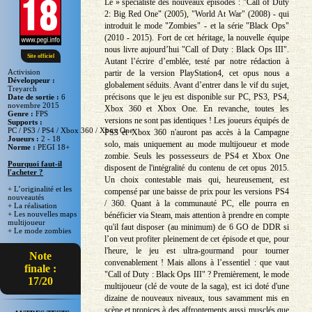
Le » spécialiste des nouveaux épisodes : "Call of Duty
2: Big Red One" (2005), "World At War" (2008) - qui
introduit le mode "Zombies" - et la série "Black Ops"
(2010 - 2015). Fort de cet héritage, la nouvelle équipe
nous livre aujourd’hui "Call of Duty : Black Ops III".
Site officiel
Autant l’écrire d’emblée, testé par notre rédaction à
Activision
partir de la version PlayStation4, cet opus nous a
Développeur :
globalement séduits. Avant d’entrer dans le vif du sujet,
Treyarch
précisons que le jeu est disponible sur PC, PS3, PS4,
Date de sortie :
6
novembre 2015
Xbox 360 et Xbox One. En revanche, toutes les
Genre :
FPS
versions ne sont pas identiques ! Les joueurs équipés de
Supports :
PC / PS3 / PS4 / Xbox 360 / Xbox One
PS3 et Xbox 360 n'auront pas accès à la Campagne
Joueurs :
2 - 18
solo, mais uniquement au mode multijoueur et mode
Norme :
PEGI 18+
zombie. Seuls les possesseurs de PS4 et Xbox One
Pourquoi faut-il
disposent de l'intégralité du contenu de cet opus 2015.
l'acheter ?
Un choix contestable mais qui, heureusement, est
+ L’originalité et les
compensé par une baisse de prix pour les versions PS4
nouveautés
/ 360. Quant à la communauté PC, elle pourra en
+ La réalisation
+ Les nouvelles maps
bénéficier via Steam, mais attention à prendre en compte
multijoueur
qu'il faut disposer (au minimum) de 6 GO de DDR si
+ Le mode zombies
l’on veut profiter pleinement de cet épisode et que, pour
l'heure, le jeu est ultra-gourmand pour tourner
Note
convenablement ! Mais allons à l’essentiel : que vaut
finale :
"Call of Duty : Black Ops III" ? Premièrement, le mode
17/20
multijoueur (clé de voute de la saga), est ici doté d'une
dizaine de nouveaux niveaux, tous savamment mis en
scène et propices à des affrontements aussi musclés que