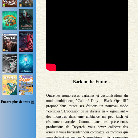
Back to the Futur...
Outre les nombreuses variantes et customisations du
mode multijoueur, "Call of Duty : Black Ops III"
Encore plus de tests
ici
propose dans toutes ses éditions un nouveau mode
"Zombies". L'occasion de se divertir en « zigouillant »
des monstres dans une ambiance un peu kitch et
résolument arcade. Comme dans les précédentes
productions de Treyarch, vous devez collecter des
armes et vous barricader pour combattre les zombies qui
vous défient par vagues. Sympathique : dès la première