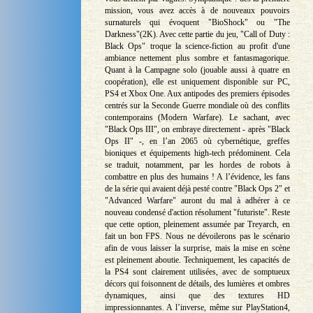
mission, vous avez accès à de nouveaux pouvoirs
surnaturels qui évoquent "BioShock" ou "The
Darkness"(2K). Avec cette partie du jeu, "Call of Duty :
Black Ops" troque la science-fiction au profit d'une
ambiance nettement plus sombre et fantasmagorique.
Quant à la Campagne solo (jouable aussi à quatre en
coopération), elle est uniquement disponible sur PC,
PS4 et Xbox One. Aux antipodes des premiers épisodes
centrés sur la Seconde Guerre mondiale où des conflits
contemporains (Modern Warfare). Le sachant, avec
"Black Ops III", on embraye directement - après "Black
Ops II" -, en l’an 2065 où cybernétique, greffes
bioniques et équipements high-tech prédominent. Cela
se traduit, notamment, par les hordes de robots à
combattre en plus des humains ! A l’évidence, les fans
de la série qui avaient déjà pesté contre "Black Ops 2" et
"Advanced Warfare" auront du mal à adhérer à ce
nouveau condensé d'action résolument "futuriste". Reste
que cette option, pleinement assumée par Treyarch, en
fait un bon FPS. Nous ne dévoilerons pas le scénario
afin de vous laisser la surprise, mais la mise en scène
est pleinement aboutie. Techniquement, les capacités de
la PS4 sont clairement utilisées, avec de somptueux
décors qui foisonnent de détails, des lumières et ombres
dynamiques, ainsi que des textures HD
impressionnantes. A l’inverse, même sur PlayStation4,