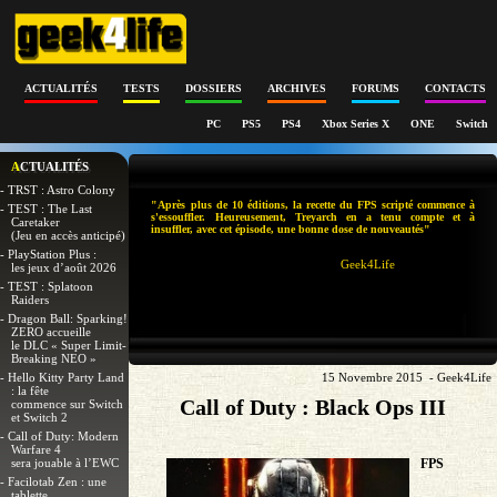
ACTUALITÉS
TESTS
DOSSIERS
ARCHIVES
FORUMS
CONTACTS
PC
PS5
PS4
Xbox Series X
ONE
Switch
ACTUALITÉS
- TRST : Astro Colony
"Après plus de 10 éditions, la recette du FPS scripté commence à
- TEST : The Last
s'essouffler. Heureusement, Treyarch en a tenu compte et à
Caretaker
insuffler, avec cet épisode, une bonne dose de nouveautés"
(Jeu en accès anticipé)
- PlayStation Plus :
Geek4Life
les jeux d’août 2026
- TEST : Splatoon
Raiders
- Dragon Ball: Sparking!
ZERO accueille
le DLC « Super Limit-
Breaking NEO »
- Hello Kitty Party Land
15 Novembre 2015 - Geek4Life
: la fête
Call of Duty : Black Ops III
commence sur Switch
et Switch 2
- Call of Duty: Modern
Warfare 4
sera jouable à l’EWC
FPS
- Facilotab Zen : une
tablette