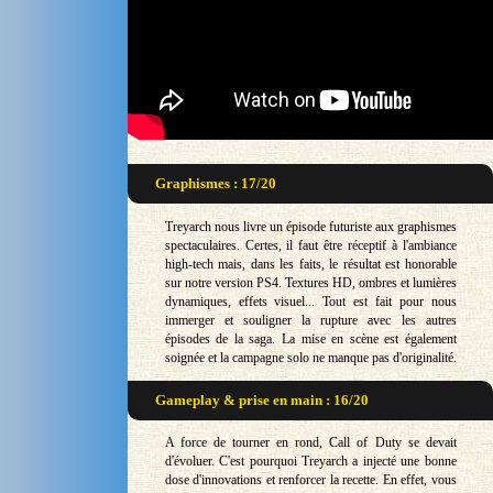
Graphismes : 17/20
Treyarch nous livre un épisode futuriste aux graphismes
spectaculaires. Certes, il faut être réceptif à l'ambiance
high-tech mais, dans les faits, le résultat est honorable
sur notre version PS4. Textures HD, ombres et lumières
dynamiques, effets visuel... Tout est fait pour nous
immerger et souligner la rupture avec les autres
épisodes de la saga. La mise en scène est également
soignée et la campagne solo ne manque pas d'originalité.
Gameplay & prise en main : 16/20
A force de tourner en rond, Call of Duty se devait
d'évoluer. C'est pourquoi Treyarch a injecté une bonne
dose d'innovations et renforcer la recette. En effet, vous