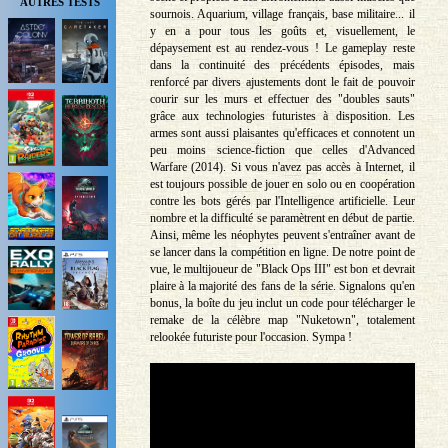
AUTRES TESTS
sournois. Aquarium, village français, base militaire... il
y en a pour tous les goûts et, visuellement, le
dépaysement est au rendez-vous ! Le gameplay reste
dans la continuité des précédents épisodes, mais
renforcé par divers ajustements dont le fait de pouvoir
courir sur les murs et effectuer des "doubles sauts"
grâce aux technologies futuristes à disposition. Les
armes sont aussi plaisantes qu'efficaces et connotent un
peu moins science-fiction que celles d'Advanced
Warfare (2014). Si vous n'avez pas accès à Internet, il
est toujours possible de jouer en solo ou en coopération
contre les bots gérés par l'Intelligence artificielle. Leur
nombre et la difficulté se paramètrent en début de partie.
Ainsi, même les néophytes peuvent s'entraîner avant de
se lancer dans la compétition en ligne. De notre point de
vue, le multijoueur de "Black Ops III" est bon et devrait
plaire à la majorité des fans de la série. Signalons qu'en
bonus, la boîte du jeu inclut un code pour télécharger le
remake de la célèbre map "Nuketown", totalement
relookée futuriste pour l'occasion. Sympa !