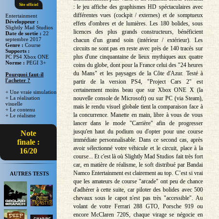
Site officiel
: le jeu affiche des graphismes HD spéctaculaires avec
différentes vues (cockpit / externes) et de somptueux
Entertainment
Développeur :
effets d'ombres et de lumières. Les 180 bolides, sous
Slightly Mad Studios
licences des plus grands constructeurs, bénéficient
Date de sortie :
22
septembre 2017
chacun d'un grand soin (intérieur / extérieur). Les
Genre :
Course
circuits ne sont pas en reste avec près de 140 tracés sur
Supports :
plus d'une cinquantaine de lieux mythiques aux quatre
PC PS4 Xbox ONE
Norme :
PEGI 3+
coins du globe, dont pour la France celui des "24 heures
du Mans" et les paysages de la Côte d'Azur. Testé à
Pourquoi faut-il
l'acheter ?
partir de la version PS4, "Project Cars 2" est
certainement moins beau que sur Xbox ONE X (la
+ Une vraie simulation
nouvelle console de Microsoft) ou sur PC (via Steam),
+ La réalisation
visuelle
mais le rendu visuel globale tient la comparaison face à
+ Le contenu
la concurrence. Manette en main, libre à vous de vous
+ Le réalisme
lancer dans le mode "Carrière" afin de progresser
jusqu'en haut du podium ou d'opter pour une course
Note
immédiate personnalisable. Dans ce second cas, après
finale :
avoir sélectionné votre véhicule et le circuit, place à la
16/20
course... Et c'est là où Slightly Mad Studios fait très fort
car, en matière de réalisme, le soft distribué par Bandai
Namco Entertainment est clairement au top. C’est si vrai
AUTRES TESTS
que les amateurs de course "arcade" ont peu de chance
d'adhérer à cette suite, car piloter des bolides avec 500
chevaux sous le capot n'est pas très "accessible". Au
volant de votre Ferrari 288 GTO, Porsche 919 ou
encore McClaren 720S, chaque virage se négocie en