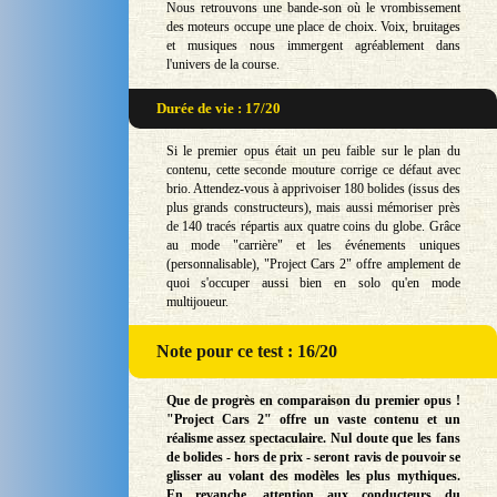
Nous retrouvons une bande-son où le vrombissement
des moteurs occupe une place de choix. Voix, bruitages
et musiques nous immergent agréablement dans
l'univers de la course.
Durée de vie : 17/20
Si le premier opus était un peu faible sur le plan du
contenu, cette seconde mouture corrige ce défaut avec
brio. Attendez-vous à apprivoiser 180 bolides (issus des
plus grands constructeurs), mais aussi mémoriser près
de 140 tracés répartis aux quatre coins du globe. Grâce
au mode "carrière" et les événements uniques
(personnalisable), "Project Cars 2" offre amplement de
quoi s'occuper aussi bien en solo qu'en mode
multijoueur.
Note
pour ce test : 16/20
Que de progrès en comparaison du premier opus !
"Project Cars 2" offre un vaste contenu et un
réalisme assez spectaculaire. Nul doute que les fans
de bolides - hors de prix - seront ravis de pouvoir se
glisser au volant des modèles les plus mythiques.
En revanche, attention aux conducteurs du