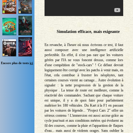
Simulation efficace, mais exigeante
En revanche, à l'heure où nous écrivons ce test, il faut
aussi composer avec une intelligence artificielle
perfectible. En effet, il n'est pas rare que les voitures
gérées par l'IA ne vous foncent dessus, comme lors
Encore plus de tests
ici
d'une compétition de "stock-cars" ! Ce défaut devrait
logiquement être corrigé avec les patchs à venir mais, en
l'état, cela contribue à frustrer les néophytes, tant
certaines courses virent au carnage... Autre évolution à
signaler : la nette progression de la gestion de la
physique . La tenue de route est meilleure, comme la
réactivité des commandes. Sachant que chaque voiture
est unique, il y a de quoi faire pour parfaitement
maîtriser les 180 véhicules. Du Kart à la F1 en passant
par les voitures de légende... "Project Cars 2" offre un
sérieux contenu ! L'immersion est aussi accrue grâce au
cycle jour/nuit et aux conditions météos qui évoluent au
fil des courses, comme la pluie et l'apparition de flaques
d'eau... mais aussi de violents orages. Sans oublier la