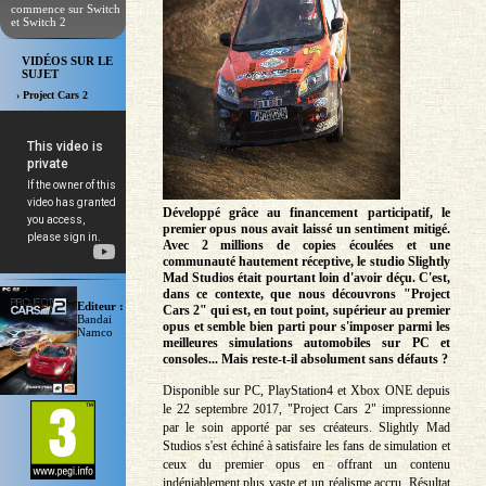
commence sur Switch
et Switch 2
VIDÉOS SUR LE
SUJET
› Project Cars 2
Développé grâce au financement participatif, le
premier opus nous avait laissé un sentiment mitigé.
Avec 2 millions de copies écoulées et une
communauté hautement réceptive, le studio Slightly
Mad Studios était pourtant loin d'avoir déçu. C'est,
dans ce contexte, que nous découvrons "Project
Editeur :
Cars 2" qui est, en tout point, supérieur au premier
Bandai
opus et semble bien parti pour s'imposer parmi les
Namco
meilleures simulations automobiles sur PC et
consoles... Mais reste-t-il absolument sans défauts ?
Disponible sur PC, PlayStation4 et Xbox ONE depuis
le 22 septembre 2017, "Project Cars 2" impressionne
par le soin apporté par ses créateurs. Slightly Mad
Studios s'est échiné à satisfaire les fans de simulation et
ceux du premier opus en offrant un contenu
indéniablement plus vaste et un réalisme accru. Résultat