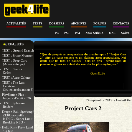
ACTUALITÉS
TESTS
DOSSIERS
ARCHIVES
FORUMS
CONTACTS
PC
PS5
PS4
Xbox Series X
ONE
Switch
ACTUALITÉS
- TEST : Ground Branch
"Que de progrès en comparaison du premier opus ! "Project Cars
- TEST : Prime Monster
2" offre un vaste contenu et un réalisme assez spectaculaire. Nul
- TEST : Deep Corp
doute que les fans de bolides - hors de prix - seront ravis de
(Accès anticipé)
pouvoir se glisser au volant des modèles les plus mythiques."
- TEST : Shards of
Order
Geek4Life
- TRST : Astro Colony
- TEST : The Last
Caretaker
(Jeu en accès anticipé)
- PlayStation Plus :
les jeux d’août 2026
24 septembre 2017 - Geek4Life
- TEST : Splatoon
Raiders
Project Cars 2
- Dragon Ball: Sparking!
ZERO accueille
le DLC « Super Limit-
Breaking NEO »
- Hello Kitty Party Land
: la fête