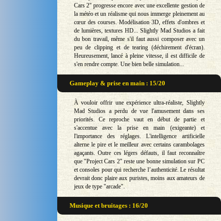
Cars 2" progresse encore avec une excellente gestion de
la météo et un réalisme qui nous immerge pleinement au
cœur des courses. Modélisation 3D, effets d'ombres et
de lumières, textures HD... Slightly Mad Studios a fait
du bon travail, même s'il faut aussi composer avec un
peu de clipping et de tearing (déchirement d'écran).
Heureusement, lancé à pleine vitesse, il est difficile de
s'en rendre compte. Une bien belle simulation...
Gameplay & prise en main : 15/20
À vouloir offrir une expérience ultra-réaliste, Slightly
Mad Studios a perdu de vue l'amusement dans ses
priorités. Ce reproche vaut en début de partie et
s'accentue avec la prise en main (exigeante) et
l'importance des réglages. L'intelligence artificielle
alterne le pire et le meilleur avec certains carambolages
agaçants. Outre ces légers défauts, il faut reconnaître
que "Project Cars 2" reste une bonne simulation sur PC
et consoles pour qui recherche l’authenticité. Le résultat
devrait donc plaire aux puristes, moins aux amateurs de
jeux de type "arcade".
Musique et bruitages : 16/20