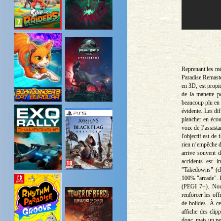
Reprenant les m
Paradise Remaster
en 3D, est propi
de la manette p
beaucoup plu en
évidente. Les dif
plancher en écou
voix de l’assist
l'objectif est de
rien n’empêche d'
arrive souvent d
accidents est i
"Takedowns" (che
100% "arcade". L
(PEGI 7+). Nous
renforcer les of
de bolides. À ce
affiche des clip
donc, mais un pe