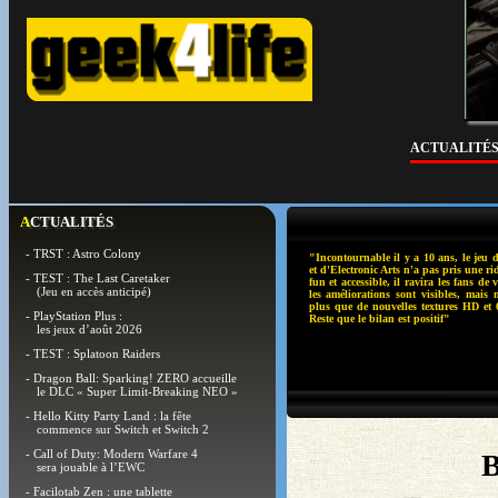
ACTUALITÉ
ACTUALITÉS
- TRST : Astro Colony
"Incontournable il y a 10 ans, le jeu 
et d'Electronic Arts n'a pas pris une ri
- TEST : The Last Caretaker
fun et accessible, il ravira les fans de v
(Jeu en accès anticipé)
les améliorations sont visibles, mais
plus que de nouvelles textures HD et 
- PlayStation Plus :
Reste que le bilan est positif"
les jeux d’août 2026
- TEST : Splatoon Raiders
- Dragon Ball: Sparking! ZERO accueille
le DLC « Super Limit-Breaking NEO »
- Hello Kitty Party Land : la fête
commence sur Switch et Switch 2
- Call of Duty: Modern Warfare 4
B
sera jouable à l’EWC
- Facilotab Zen : une tablette