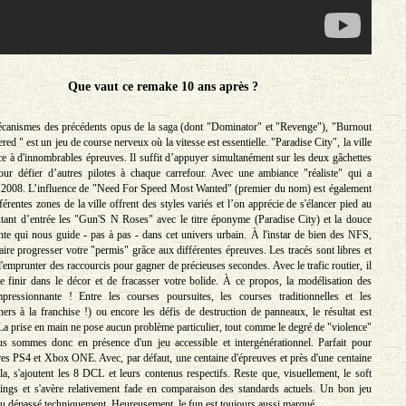
Que vaut ce remake 10 ans après ?
écanismes des précédents opus de la saga (dont "Dominator" et "Revenge"), "Burnout
ed " est un jeu de course nerveux où la vitesse est essentielle. "Paradise City", la ville
ce à d'innombrables épreuves. Il suffit d’appuyer simultanément sur les deux gâchettes
our défier d’autres pilotes à chaque carrefour. Avec une ambiance "réaliste" qui a
 2008. L’influence de "Need For Speed Most Wanted" (premier du nom) est également
férentes zones de la ville offrent des styles variés et l’on apprécie de s'élancer pied au
tant d’entrée les "Gun'S N Roses" avec le titre éponyme (Paradise City) et la douce
ante qui nous guide - pas à pas - dans cet univers urbain. À l'instar de bien des NFS,
 faire progresser votre "permis" grâce aux différentes épreuves. Les tracés sont libres et
emprunter des raccourcis pour gagner de précieuses secondes. Avec le trafic routier, il
e finir dans le décor et de fracasser votre bolide. À ce propos, la modélisation des
mpressionnante ! Entre les courses poursuites, les courses traditionnelles et les
rs à la franchise !) ou encore les défis de destruction de panneaux, le résultat est
a prise en main ne pose aucun problème particulier, tout comme le degré de "violence"
 sommes donc en présence d'un jeu accessible et intergénérationnel. Parfait pour
fres PS4 et Xbox ONE. Avec, par défaut, une centaine d'épreuves et près d'une centaine
la, s'ajoutent les 8 DCL et leurs contenus respectifs. Reste que, visuellement, le soft
pings et s'avère relativement fade en comparaison des standards actuels. Un bon jeu
u dépassé techniquement. Heureusement, le fun est toujours aussi marqué.