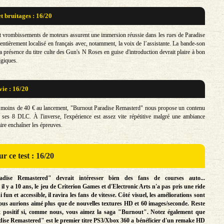
t bruitages : 16/20
 vrombissements de moteurs assurent une immersion réussie dans les rues de Paradise
 entièrement localisé en français avec, notamment, la voix de l’assistante. La bande-son
 la présence du titre culte des Gun's N Roses en guise d'introduction devrait plaire à bon
giques.
vie : 16/20
 moins de 40 € au lancement, "Burnout Paradise Remasterd" nous propose un contenu
ses 8 DLC. À l'inverse, l'expérience est assez vite répétitive malgré une ambiance
ire enchaîner les épreuves.
r ce test : 16/20
dise Remastered" devrait intéresser bien des fans de courses auto...
l y a 10 ans, le jeu de Criterion Games et d'Electronic Arts n'a pas pris une ride
 fun et accessible, il ravira les fans de vitesse. Côté visuel, les améliorations sont
nous aurions aimé plus que de nouvelles textures HD et 60 images/seconde. Reste
st positif si, comme nous, vous aimez la saga "Burnout". Notez également que
ise Remastered" est le premier titre PS3/Xbox 360 a bénéficier d'un remake HD