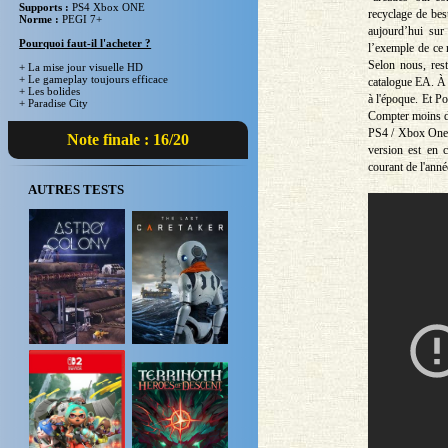
Supports :
PS4 Xbox ONE
recyclage de be
Norme :
PEGI 7+
aujourd’hui sur
Pourquoi faut-il l'acheter ?
l’exemple de ce 
Selon nous, rest
+ La mise jour visuelle HD
+ Le gameplay toujours efficace
catalogue EA. À 
+ Les bolides
à l'époque. Et P
+ Paradise City
Compter moins de
PS4 / Xbox One. 
Note finale : 16/20
version est en 
courant de l'ann
AUTRES TESTS