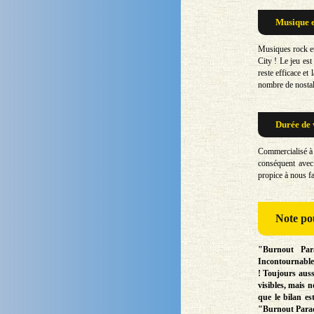
Musique e
Musiques rock et
City ! Le jeu est
reste efficace et
nombre de nostal
Durée de 
Commercialisé à
conséquent avec 
propice à nous fa
Note
pou
"Burnout Para
Incontournable i
! Toujours aussi
visibles, mais 
que le bilan e
"Burnout Parad