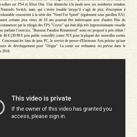
st-sellers sur PS4 et Xbox One. Une démarche à la mode avec ses nombreux remakes
 Nintendo Switch, mais qui s’avère louable lorsqu’il s’agit de jeux d'exception à
redoutable concurrent à la série des "Need For Speed" (également sous pavillon EA).
aurer certains jeux vieux de 10 ans pourrait être intéressante avec d'autres Hits du
commencer par la trilogie des FPS "Crysis" qui était déjà très impressionnante visuelle
our parfaire l’exercice, "Burnout Paradise Remastered" nous est proposé à prix réduit !
 40 € (39.99 € prix public conseillé) contre 70 € pour la plupart des nouvelles sorties
Concernant les fans de jeux PC, le service de presse d'Electronic Arts précise qu'une
cours de développement pour "Origin". La sortie sur ordinateur est prévue dans le
ée 2018.