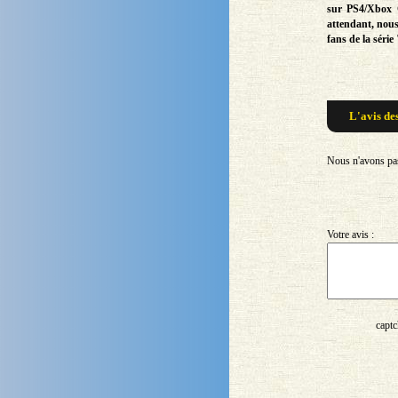
sur PS4/Xbox O
attendant, nou
fans de la séri
L'avis de
Nous n'avons pas 
Votre avis :
captc