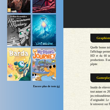
Graphisme
Quelle bonne ini
l'affichage perm
HD et du 60 ima
productions. Il a
pépite.
Gameplay 
Encore plus de tests
ici
Inutile de réinve
tout autant en 2
jeu redoutableme
d’originalité. Le
le retrouver sur