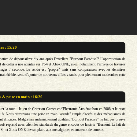
s : 15/20
tiative de dépoussièrer dix ans après l'excellent "Burnout Paradise"! L'optimisation de
et de coller à nos attentes sur PS4 et Xbox ONE, avec, notamment, l'arrivée de textures
ges / seconde. Le rendu est "propre" mais sans comparaison avec les dernières
urait été bienvenu d'ajouter de nouveaux effets visuels pour pleinement moderniser cette
& prise en main : 16/20
nter la roue... le jeu de Criterion Games et d'Electronic Arts était bon en 2008 et le reste
018. Nous retrouvons une prise en main "arcade" simple d'accès et des mécanismes de
nt efficaces. Malgré ses indéniablement qualités, "Burnout Paradise" ne fait pas preuve
 soft reprend avec talent les standards du genre et codes de la série "Burnout. Le fait de
 PS4 et Xbox ONE devrait plaire aux nostalgiques et amateurs de courses.