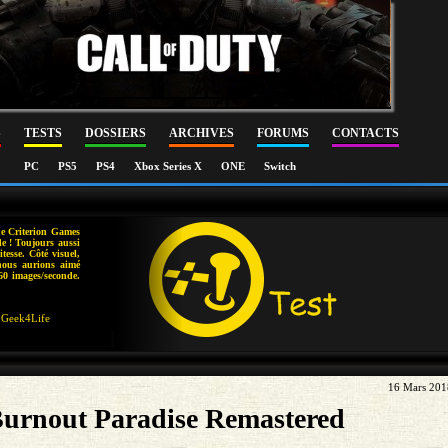
S
TESTS
DOSSIERS
ARCHIVES
FORUMS
CONTACTS
PC
PS5
PS4
Xbox Series X
ONE
Switch
de Criterion Games
de ! Toujours aussi
itesse. Côté visuel,
 nous aurions aimé
60 images/seconde.
Geek4Life
16 Mars 201
urnout Paradise Remastered