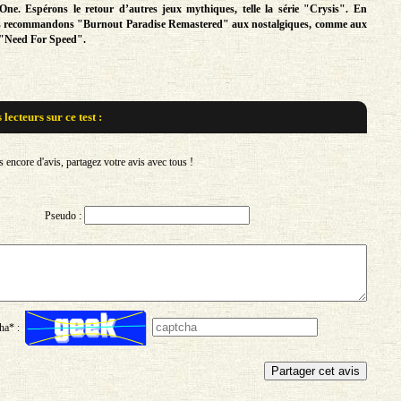
ne. Espérons le retour d’autres jeux mythiques, telle la série "Crysis". En
s recommandons "Burnout Paradise Remastered" aux nostalgiques, comme aux
e "Need For Speed".
s lecteurs sur
ce test :
encore d'avis, partagez votre avis avec tous !
Pseudo :
ha* :