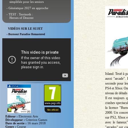
simplifiée pour les seniors
- Généatique 2027 en approche
- TEST : Terrinoth :
Heroes of Descent
VIDÉOS SUR LE SUJET
› Burnout Paradise Remastered
Island. Testé à p
aussi "arcade".
seconde pour le
PS4 et Xbox One -
niveau de détails
Il est toujours 
crashes spectacula
la licence "Bur
Site officiel
2000. Un concent
Editeur :
Electronic Arts
sur PS2, Xbox et
Développeur :
Criterion Games
avec le fameux"
Date de sortie :
16 mars 2018
Genre :
Course
"arcades" sur co