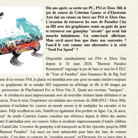
Dix ans après sa sortie sur PC, PS3 et Xbox 360, le
jeu de course de Criterion Games et d'Electronic
Arts fait un retour en force sur PS4 et Xbox One.
L'occasion de retrouver les rues de Paradise City
en HD avec des graphismes remis au goût du jour
et retrouver son gameplay "arcade" qui avait fait
mouche initialement. Un come-back alléchant.
Mais est-il aussi bon que dans nos souvenirs ?
Faut-il le voir comme une alternative à la série
"Need For Speed" ?
Disponible simultanément sur PS4 et Xbox One
depuis le 16 mars 2018, "Burnout Paradise
Remastered" regroupe le jeu de base et tous les 8 DLC
de "Year of Paradise" dont l'immense île de Big Surf
artir de la version PS4, le plaisir est immédiat avec une prise en matin intuitive toujours
 Les graphismes de ce remake HD supportent un affichage en 4K et 60 images par
s possesseurs de PlayStation4 Pro et Xbox One X. Quant aux versions "basiques" -
 le résultat est aussi impressionnant avec de nouvelles textures haute définition et un
 accru. Pour le reste, l'expérience est similaire aux versions de 2008 (PS3 / Xbox 360).
question d’enchaîner les courses en monde ouvert et de multiplier les cascades et les
ires. Déjà excellent en solo, l'intérêt est également d'en profiter en ligne. Car, là aussi,
nout" du studio Criterion Games constitue une référence depuis le début des années
ré d’adrénaline avec ses courses folles et accidents impressionnants d’entrée célèbres
 GameCube. L'essence du gameplay a été transposée au fil des épisodes jusqu'en 2008
Burnout Paradise". Lui aussi est resté mémorable pour bien des fans de courses
nsoles. C'est dans ce contexte de "nostalgie assumé" qu'Electronic Art se lance dans le