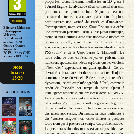
proposées, toutes finement modélisées en 3D grâce à
l'Unreal Engine. Le niveau de détail est monté d'un cran
pour notre plus grand bonheur. S'ajoute à cela une
trentaine de circuits, répartis aux quatre coins du globe
Site officiel
pour assurer une variété de tracés et d'ambiances.
Techniquement, notre version Xbox One nous a offert
Editeur :
Milestone
Développeur :
une immersion plaisante. "Ride 4" est plutôt esthétique,
Milestone
même si nous aurions aimé une importante montée en
Date de sortie :
5
puissance visuelle, étant donné que la sortie de cet
octobre 2020
Genre :
Course
épisode est proche de celle de la commercialisation de la
Supports :
PS5 (Sony) et de la Xbox Series X (Microsoft). De
PC PS4 Xbox ONE
Norme :
PEGI 3+
notre point de vue, en l'état, le jeu est plaisant mais
nullement spectaculaire. Nous espérons que les versions
Note
"Next Gen" apporteront un grain qualitatif. Ce qui
finale :
devrait être le cas, aux dernières informations. Toujours
15/20
concernant le rendu visuel, "Ride 4" intègre une météo
dynamique, ce qui est plutôt agréable à l'œil, comme le
rendu de l'asphalte par temps de pluie. Quant à
AUTRES TESTS
l'intelligence artificielle, elle progresse avec l'IA ANNA.
Le comportement des pilotes adverses est beaucoup
plus réaliste. A ce propos, le soft intègre aussi la gestion
du carburant et des pneus. Il faut donc composer avec
des arrêts aux stands. Du moins, si vous participez à
des "courses longues", car celles limitées à quelques
tours n'ont pas à prendre en compte ces problématiques.
La personnalisation des motos est aussi possible, avec
l'ajustement des rapports de vitesse, le paramétrage des