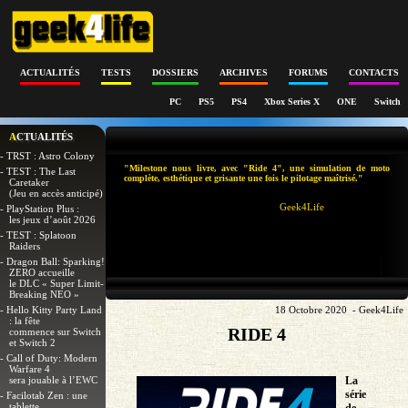
ACTUALITÉS
TESTS
DOSSIERS
ARCHIVES
FORUMS
CONTACTS
PC
PS5
PS4
Xbox Series X
ONE
Switch
ACTUALITÉS
- TRST : Astro Colony
"Milestone nous livre, avec "Ride 4", une simulation de moto
- TEST : The Last
complète, esthétique et grisante une fois le pilotage maîtrisé."
Caretaker
(Jeu en accès anticipé)
Geek4Life
- PlayStation Plus :
les jeux d’août 2026
- TEST : Splatoon
Raiders
- Dragon Ball: Sparking!
ZERO accueille
le DLC « Super Limit-
Breaking NEO »
- Hello Kitty Party Land
18 Octobre 2020 - Geek4Life
: la fête
RIDE 4
commence sur Switch
et Switch 2
- Call of Duty: Modern
Warfare 4
sera jouable à l’EWC
La
série
- Facilotab Zen : une
tablette