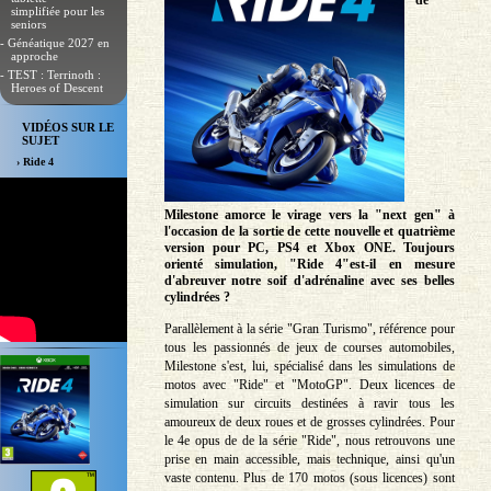
de
simplifiée pour les
seniors
- Généatique 2027 en
approche
- TEST : Terrinoth :
Heroes of Descent
VIDÉOS SUR LE
SUJET
› Ride 4
Milestone amorce le virage vers la "next gen" à
l'occasion de la sortie de cette nouvelle et quatrième
version pour PC, PS4 et Xbox ONE. Toujours
orienté simulation, "Ride 4"est-il en mesure
d'abreuver notre soif d'adrénaline avec ses belles
cylindrées ?
Parallèlement à la série "Gran Turismo", référence pour
tous les passionnés de jeux de courses automobiles,
Milestone s'est, lui, spécialisé dans les simulations de
motos avec "Ride" et "MotoGP". Deux licences de
simulation sur circuits destinées à ravir tous les
amoureux de deux roues et de grosses cylindrées. Pour
le 4e opus de de la série "Ride", nous retrouvons une
prise en main accessible, mais technique, ainsi qu'un
vaste contenu. Plus de 170 motos (sous licences) sont