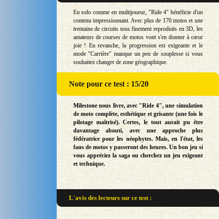
En solo comme en multijoueur, "Ride 4" bénéficie d'un
contenu impressionnant. Avec plus de 170 motos et une
trentaine de circuits tous finement reproduits en 3D, les
amateurs de courses de motos vont s'en donner à cœur
joie ! En revanche, la progression est exigeante et le
mode "Carrière" manque un peu de souplesse si vous
souhaitez changer de zone géographique.
Note
pour ce test : 15/20
Milestone nous livre, avec "Ride 4", une simulation
de moto complète, esthétique et grisante (une fois le
pilotage maîtrisé). Certes, le tout aurait pu être
davantage abouti, avec une approche plus
fédératrice pour les néophytes. Mais, en l'état, les
fans de motos y passeront des heures. Un bon jeu si
vous appréciez la saga ou cherchez un jeu exigeant
et technique.
L'avis des lecteurs sur
ce test :