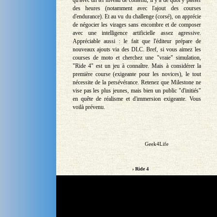
qu'avec un tel niveau de contenu, il y a de quoi y passer
des heures (notamment avec l'ajout des courses
d'endurance). Et au vu du challenge (corsé), on apprécie
de négocier les virages sans encombre et de composer
avec une intelligence artificielle assez agressive.
Appréciable aussi : le fait que l'éditeur prépare de
nouveaux ajouts via des DLC. Bref, si vous aimez les
courses de moto et cherchez une "vraie" simulation,
"Ride 4" est un jeu à connaître. Mais à considérer la
première course (exigeante pour les novices), le tout
nécessite de la persévérance. Retenez que Milestone ne
vise pas les plus jeunes, mais bien un public "d'initiés"
en quête de réalisme et d'immersion exigeante. Vous
voilà prévenu.
Geek4Life
› Ride 4