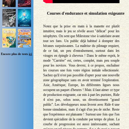
Courses d'endurance et simulation exigeante
Notez que la prise en main à la manette est plutôt
intuitive, mais le jeu se révèle assez "délicat" pour les
néophytes. On sent que Milestone vise à satisfaire avant
tout ses fans. Un public déjà habitué à dompter des
bécanes surpuissantes. La maîtrise du pilotage requiert,
de ce fait, un peu d'entraînement, surtout dans les
Encore plus de tests
ici
virages en épingle à cheveux ! Dans le même esprit, le
mode "Carrière" est, certes, complet, mais peu souple
pour les novices. Vous devrez, à ce propos, enchaîner
les courses une fois votre région initiale sélectionnée.
Sachez qu'il n'est pas possible d'opter pour une nouvelle
zone géographique sans en avoir terminé l'exploration.
Asie, Amérique, Europe, les différentes ligues nous
occupent un paquet d'heures ! Mais il faut aimer ce type
de production exigeante, car mis à part les puristes, Ride
4 n'est pas, selon nous, un divertissement "grand
public". Les développeurs nous livrent avec Ride 4 une
bonne simulation, mais il s'agit d'un jeu de niche. Reste
que l'expérience est plaisante ! Surtout une fois que l'on
devient spécialiste de la conduite par temps de pluie. La
courbe de progression est aussi intéressante, sachant