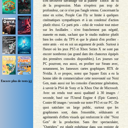
d'en découvrir davantage sur la planète "Enoch" au fil
de la progression. Mais n'espérez pas trop de
profondeur, car ce n'est pas l'angle retenu. Concernant la
mise en scène, People Can Fly se limite à quelques
cinématiques sympathiques et à un condensé d'action
plutôt réussi. Ce parti pris - celui de vouloir tout miser
sur les fusillades - n'est franchement pas négatif,
manette en main, sachant que le studio maîtrise plutôt
bien les codes du TPS et que le plaisir d'en profiter -
entre amis - est en soi un argument de poids. Surtout à
l'heure où les jeux PS5 et Xbox Series X ne sont pas
encore nombreux (au grand dam des chanceux équipés
des premières consoles disponibles). Les joueurs sur
PC pourront, eux aussi, en profiter sur Steam avec,
notamment, les fameuses cartes graphiques RTX de
Nvidia. A ce propos, notez que Square Enix a eu la
bonne idée de commercialiser cette nouveauté sur Next
Encore plus de tests
ici
Gen, mais aussi sur les consoles d'ancienne génération,
à savoir la PS4 de Sony et la Xbox One de Microsoft.
Avec un rendu tout aussi qualitatif à 30 images /
seconde, basé sur l'Unreal Engine 4 (Epic Games).
Contre 60 images / seconde sur notre PS5 et sur PC. De
quoi satisfaire un large public, surtout que les
graphismes sont, dans l'ensemble, séduisants et
agrémentés d'effets visuels qui renforcent le côté "Next
Gen" de la production. Sans être spectaculaire,
"Outriders" est plutôt esthétique dans son registre de