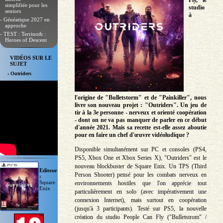
Fly, le
simplifiée pour les
studio
seniors
à
- Généatique 2027 en
approche
- TEST : Terrinoth :
Heroes of Descent
VIDÉOS SUR LE
SUJET
› Outriders
l'origine de "Bulletstorm" et de "Painkiller", nous
livre son nouveau projet : "Outriders". Un jeu de
tir à la 3e personne - nerveux et orienté coopération
- dont on ne va pas manquer de parler en ce début
d'année 2021. Mais sa recette est-elle assez aboutie
pour en faire un chef d'œuvre vidéoludique ?
Disponible simultanément sur PC et consoles (PS4,
PS5, Xbox One et Xbox Series X), "Outriders" est le
nouveau blockbuster de Square Enix. Un TPS (Third
Editeur
Person Shooter) pensé pour les combats nerveux en
:
Square
environnements hostiles que l'on apprécie tout
Enix
particulièrement en solo (avec impérativement une
connexion Internet), mais surtout en coopération
(jusqu'à 3 participants). Testé sur PS5, la nouvelle
création du studio People Can Fly ("Bulletstrom" /