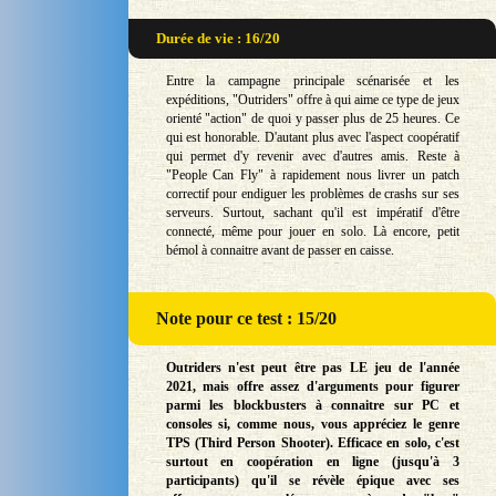
Durée de vie : 16/20
Entre la campagne principale scénarisée et les
expéditions, "Outriders" offre à qui aime ce type de jeux
orienté "action" de quoi y passer plus de 25 heures. Ce
qui est honorable. D'autant plus avec l'aspect coopératif
qui permet d'y revenir avec d'autres amis. Reste à
"People Can Fly" à rapidement nous livrer un patch
correctif pour endiguer les problèmes de crashs sur ses
serveurs. Surtout, sachant qu'il est impératif d'être
connecté, même pour jouer en solo. Là encore, petit
bémol à connaitre avant de passer en caisse.
Note
pour ce test : 15/20
Outriders n'est peut être pas LE jeu de l'année
2021, mais offre assez d'arguments pour figurer
parmi les blockbusters à connaitre sur PC et
consoles si, comme nous, vous appréciez le genre
TPS (Third Person Shooter). Efficace en solo, c'est
surtout en coopération en ligne (jusqu'à 3
participants) qu'il se révèle épique avec ses