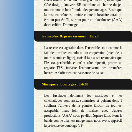
Côté design, l'univers SF contribue au charme du jeu
tout comme le look "punk" des personnages. Reste que
la mise en scène est limitée et que le bestiaire aurait pu
être un peu étoffé, surtout pour un blockbuster (AAA)
de ce calibre. Dommage !
Gameplay & prise en main : 15/20
La recette est agréable dans l'ensemble, tout comme le
fait d'en profiter en solo ou en coopération (avec deux
ou trois amis en ligne), mais il faut aussi reconnaitre que
l'IA est perfectible et qu'un côté répétitif, propre au
registre TPS, impacte l'enthousiasme des premières
heures. A s'offrir en connaissance de cause.
Musique et bruitages : 14/20
Les fusillades dominent les musiques et les
cinématiques sont assez sommaires et peinent donc à
sublimer l'univers de la planète Enoch. Le tout est
acceptable, mais loin de rivaliser avec d'autres
productions "AAA" sous pavillon Square Enix. Pour la
bande-son, le bilan est mitigé, mais nous avons apprécié
la présence de doublage VF.