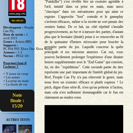
"Painkiller") s'est révélée être un exutoire agréable à
l'œil, intuitif dans sa prise en main, mais aussi
"classique" dans ses mécanismes pour qui aime ce
registre. L'approche "loot" centrale et le gameplay
Site officiel
s'avèrent efficaces, même si la recette ne sort jamais des
sentiers battus. De ce fait, un côté répétitif s'installe
Développeur :
People
Can Fly,
progressivement, au fur et à mesure des parties, d'autant
Date de sortie :
1
plus que le bestiaire (limité) peine à se renouveler au fil
avril 2021
de la quinzaine d'heures nécessaire pour boucler la
Genre :
Action-RPG
Supports :
première partie du jeu. Laquelle concerne la quête
PC PS4 PS5 Xbox One Xbox Series
principale et ses missions annexes. Car oui, vous
Joueurs :
1-3
Norme :
PEGI 18+
pouvez facilement prolonger l'expérience d'une dizaine
heures supplémentaire avec le "End Game" qui consiste,
Pourquoi faut-il
l'acheter ?
lui, en des "expéditions". Cette seconde partie du titre
représente une part importante de l'intérêt global du jeu.
+ Y jouer en coop
Bref, People Can Fly n'a pas réinventé le genre, mais
+ Les armes
+ La prise en main
nous livre un exutoire efficace et plutôt copieux ! Le
+ La durée de vie
pitch, digne d'une série-B, n'est qu'un prétexte à l'action,
mais cela n'est nullement dommageable car le fun est
Note
clairement au rendez-vous.
finale :
15/20
AUTRES TESTS