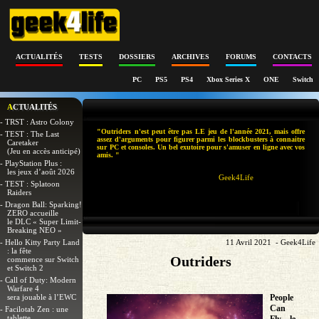
ACTUALITÉS
TESTS
DOSSIERS
ARCHIVES
FORUMS
CONTACTS
PC
PS5
PS4
Xbox Series X
ONE
Switch
ACTUALITÉS
- TRST : Astro Colony
"Outriders n'est peut être pas LE jeu de l'année 2021, mais offre
- TEST : The Last
assez d'arguments pour figurer parmi les blockbusters à connaitre
Caretaker
sur PC et consoles. Un bel exutoire pour s'amuser en ligne avec vos
(Jeu en accès anticipé)
amis. "
- PlayStation Plus :
les jeux d’août 2026
Geek4Life
- TEST : Splatoon
Raiders
- Dragon Ball: Sparking!
ZERO accueille
le DLC « Super Limit-
Breaking NEO »
- Hello Kitty Party Land
11 Avril 2021 - Geek4Life
: la fête
Outriders
commence sur Switch
et Switch 2
- Call of Duty: Modern
Warfare 4
sera jouable à l’EWC
People
Can
- Facilotab Zen : une
tablette