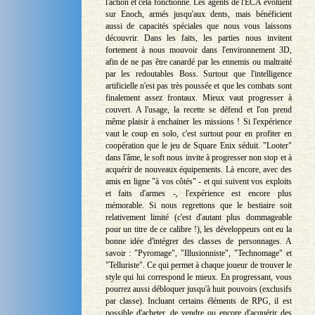
l'action et cela fonctionne. Les agents de l'ECA évoluent
sur Enoch, armés jusqu'aux dents, mais bénéficient
aussi de capacités spéciales que nous vous laissons
découvrir. Dans les faits, les parties nous invitent
fortement à nous mouvoir dans l'environnement 3D,
afin de ne pas être canardé par les ennemis ou maltraité
par les redoutables Boss. Surtout que l'intelligence
artificielle n'est pas très poussée et que les combats sont
finalement assez frontaux. Mieux vaut progresser à
couvert. A l'usage, la recette se défend et l'on prend
même plaisir à enchainer les missions ! Si l'expérience
vaut le coup en solo, c'est surtout pour en profiter en
coopération que le jeu de Square Enix séduit. "Looter"
dans l'âme, le soft nous invite à progresser non stop et à
acquérir de nouveaux équipements. Là encore, avec des
amis en ligne "à vos côtés" - et qui suivent vos exploits
et faits d'armes -, l'expérience est encore plus
mémorable. Si nous regrettons que le bestiaire soit
relativement limité (c'est d'autant plus dommageable
pour un titre de ce calibre !), les développeurs ont eu la
bonne idée d'intégrer des classes de personnages. A
savoir : "Pyromage", "Illusionniste", "Technomage" et
"Telluriste". Ce qui permet à chaque joueur de trouver le
style qui lui correspond le mieux. En progressant, vous
pourrez aussi débloquer jusqu'à huit pouvoirs (exclusifs
par classe). Incluant certains éléments de RPG, il est
possible d'acheter, de vendre ou encore d'acquérir des