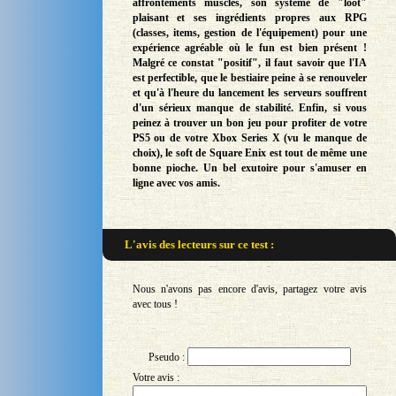
affrontements musclés, son système de "loot"
plaisant et ses ingrédients propres aux RPG
(classes, items, gestion de l'équipement) pour une
expérience agréable où le fun est bien présent !
Malgré ce constat "positif", il faut savoir que l'IA
est perfectible, que le bestiaire peine à se renouveler
et qu'à l'heure du lancement les serveurs souffrent
d'un sérieux manque de stabilité. Enfin, si vous
peinez à trouver un bon jeu pour profiter de votre
PS5 ou de votre Xbox Series X (vu le manque de
choix), le soft de Square Enix est tout de même une
bonne pioche. Un bel exutoire pour s'amuser en
ligne avec vos amis.
L'avis des lecteurs sur
ce test :
Nous n'avons pas encore d'avis, partagez votre avis
avec tous !
Pseudo :
Votre avis :