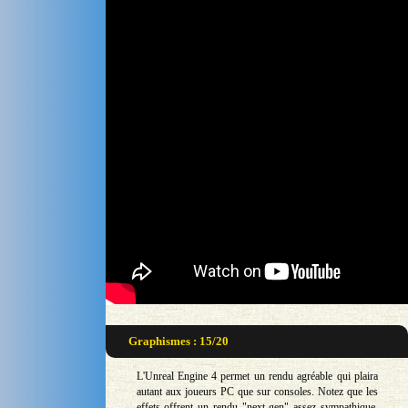
Graphismes : 15/20
L'Unreal Engine 4 permet un rendu agréable qui plaira
autant aux joueurs PC que sur consoles. Notez que les
effets offrent un rendu "next gen" assez sympathique.