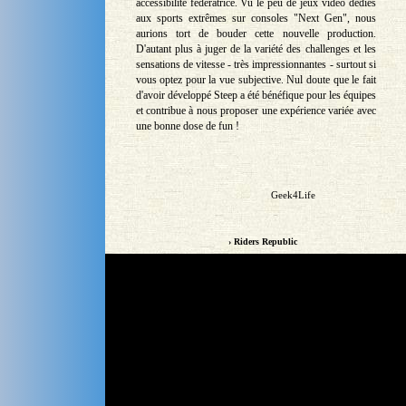
accessibilité fédératrice. Vu le peu de jeux vidéo dédiés
aux sports extrêmes sur consoles "Next Gen", nous
aurions tort de bouder cette nouvelle production.
D'autant plus à juger de la variété des challenges et les
sensations de vitesse - très impressionnantes - surtout si
vous optez pour la vue subjective. Nul doute que le fait
d'avoir développé Steep a été bénéfique pour les équipes
et contribue à nous proposer une expérience variée avec
une bonne dose de fun !
Geek4Life
› Riders Republic