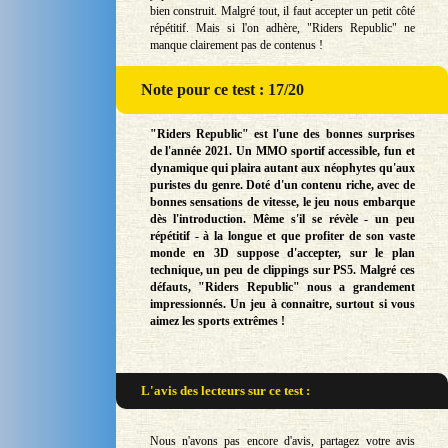
bien construit. Malgré tout, il faut accepter un petit côté
répétitif. Mais si l'on adhère, "Riders Republic" ne
manque clairement pas de contenus !
Note
pour ce test : 17/20
"Riders Republic" est l'une des bonnes surprises
de l'année 2021. Un MMO sportif accessible, fun et
dynamique qui plaira autant aux néophytes qu'aux
puristes du genre. Doté d'un contenu riche, avec de
bonnes sensations de vitesse, le jeu nous embarque
dès l'introduction. Même s'il se révèle - un peu
répétitif - à la longue et que profiter de son vaste
monde en 3D suppose d'accepter, sur le plan
technique, un peu de clippings sur PS5. Malgré ces
défauts, "Riders Republic" nous a grandement
impressionnés. Un jeu à connaitre, surtout si vous
aimez les sports extrêmes !
L'avis des lecteurs sur
ce test :
Nous n'avons pas encore d'avis, partagez votre avis