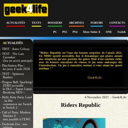
ACTUALITÉS
TESTS
DOSSIERS
ARCHIVES
FORUMS
CONTACTS
PC
PS5
PS4
Xbox Series X
ONE
Switch
ACTUALITÉS
- TRST : Astro Colony
"Riders Republic est l'une des bonnes surprises de l'année 2021.
- TEST : The Last
Un MMO sportif accessible, fun et dynamique qui plaira autant
Caretaker
aux néophytes qu'aux puristes du genre. Doté d'un contenu riche,
(Jeu en accès anticipé)
avec de bonnes sensations de vitesse, le jeu nous embarque dès
- PlayStation Plus :
l'introduction. Un jeu à connaitre, surtout si vous aimez les sports
extrêmes ! "
les jeux d’août 2026
- TEST : Splatoon
Raiders
Geek4Life
- Dragon Ball: Sparking!
ZERO accueille
le DLC « Super Limit-
Breaking NEO »
- Hello Kitty Party Land
4 Novembre 2021 - Geek4Life
: la fête
Riders Republic
commence sur Switch
et Switch 2
- Call of Duty: Modern
Warfare 4
sera jouable à l’EWC
- Facilotab Zen : une
tablette