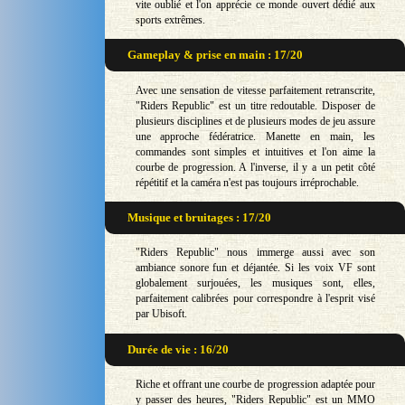
vite oublié et l'on apprécie ce monde ouvert dédié aux
sports extrêmes.
Gameplay & prise en main : 17/20
Avec une sensation de vitesse parfaitement retranscrite,
"Riders Republic" est un titre redoutable. Disposer de
plusieurs disciplines et de plusieurs modes de jeu assure
une approche fédératrice. Manette en main, les
commandes sont simples et intuitives et l'on aime la
courbe de progression. A l'inverse, il y a un petit côté
répétitif et la caméra n'est pas toujours irréprochable.
Musique et bruitages : 17/20
"Riders Republic" nous immerge aussi avec son
ambiance sonore fun et déjantée. Si les voix VF sont
globalement surjouées, les musiques sont, elles,
parfaitement calibrées pour correspondre à l'esprit visé
par Ubisoft.
Durée de vie : 16/20
Riche et offrant une courbe de progression adaptée pour
y passer des heures, "Riders Republic" est un MMO