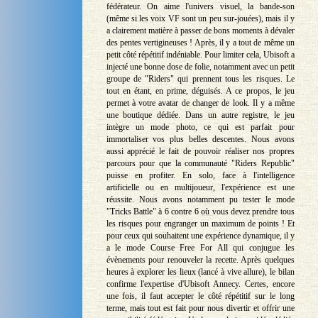
fédérateur. On aime l'univers visuel, la bande-son
(même si les voix VF sont un peu sur-jouées), mais il y
a clairement matière à passer de bons moments à dévaler
des pentes vertigineuses ! Après, il y a tout de même un
petit côté répétitif indéniable. Pour limiter cela, Ubisoft a
injecté une bonne dose de folie, notamment avec un petit
groupe de "Riders" qui prennent tous les risques. Le
tout en étant, en prime, déguisés. A ce propos, le jeu
permet à votre avatar de changer de look. Il y a même
une boutique dédiée. Dans un autre registre, le jeu
intègre un mode photo, ce qui est parfait pour
immortaliser vos plus belles descentes. Nous avons
aussi apprécié le fait de pouvoir réaliser nos propres
parcours pour que la communauté "Riders Republic"
puisse en profiter. En solo, face à l'intelligence
artificielle ou en multijoueur, l'expérience est une
réussite. Nous avons notamment pu tester le mode
"Tricks Battle" à 6 contre 6 où vous devez prendre tous
les risques pour engranger un maximum de points ! Et
pour ceux qui souhaitent une expérience dynamique, il y
a le mode Course Free For All qui conjugue les
évènements pour renouveler la recette. Après quelques
heures à explorer les lieux (lancé à vive allure), le bilan
confirme l'expertise d'Ubisoft Annecy. Certes, encore
une fois, il faut accepter le côté répétitif sur le long
terme, mais tout est fait pour nous divertir et offrir une