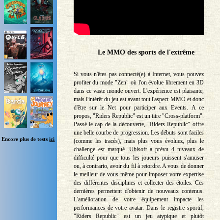
Le MMO des sports de l'extrême
Si vous n'êtes pas connecté(e) à Internet, vous pouvez
profiter du mode "Zen" où l'on évolue librement en 3D
dans ce vaste monde ouvert. L'expérience est plaisante,
mais l'intérêt du jeu est avant tout l'aspect MMO et donc
d'être sur le Net pour participer aux Events. A ce
propos, "Riders Republic" est un titre "Cross-platform".
Passé le cap de la découverte, "Riders Republic" offre
une belle courbe de progression. Les débuts sont faciles
Encore plus de tests
ici
(comme les tracés), mais plus vous évoluez, plus le
challenge est marqué. Ubisoft a prévu 4 niveaux de
difficulté pour que tous les joueurs puissent s'amuser
ou, à contrario, avoir du fil à retordre. A vous de donner
le meilleur de vous même pour imposer votre expertise
des différentes disciplines et collecter des étoiles. Ces
dernières permettent d'obtenir de nouveaux contenus.
L'amélioration de votre équipement impacte les
performances de votre avatar. Dans le registre sportif,
"Riders Republic" est un jeu atypique et plutôt