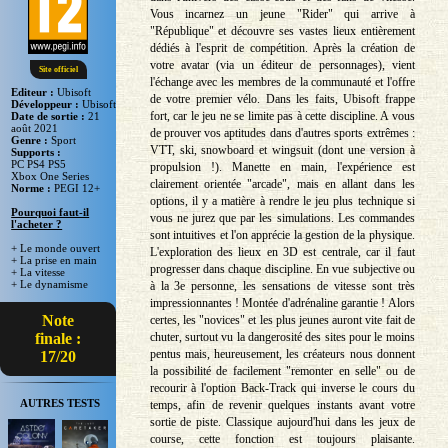
Vous incarnez un jeune "Rider" qui arrive à
"République" et découvre ses vastes lieux entièrement
dédiés à l'esprit de compétition. Après la création de
votre avatar (via un éditeur de personnages), vient
Site officiel
l'échange avec les membres de la communauté et l'offre
Editeur :
Ubisoft
de votre premier vélo. Dans les faits, Ubisoft frappe
Développeur :
Ubisoft
fort, car le jeu ne se limite pas à cette discipline. A vous
Date de sortie :
21
août 2021
de prouver vos aptitudes dans d'autres sports extrêmes :
Genre :
Sport
VTT, ski, snowboard et wingsuit (dont une version à
Supports :
PC PS4 PS5
propulsion !). Manette en main, l'expérience est
Xbox One Series
clairement orientée "arcade", mais en allant dans les
Norme :
PEGI 12+
options, il y a matière à rendre le jeu plus technique si
Pourquoi faut-il
vous ne jurez que par les simulations. Les commandes
l'acheter ?
sont intuitives et l'on apprécie la gestion de la physique.
+ Le monde ouvert
L'exploration des lieux en 3D est centrale, car il faut
+ La prise en main
progresser dans chaque discipline. En vue subjective ou
+ La vitesse
+ Le dynamisme
à la 3e personne, les sensations de vitesse sont très
impressionnantes ! Montée d'adrénaline garantie ! Alors
Note
certes, les "novices" et les plus jeunes auront vite fait de
chuter, surtout vu la dangerosité des sites pour le moins
finale :
pentus mais, heureusement, les créateurs nous donnent
17/20
la possibilité de facilement "remonter en selle" ou de
recourir à l'option Back-Track qui inverse le cours du
AUTRES TESTS
temps, afin de revenir quelques instants avant votre
sortie de piste. Classique aujourd'hui dans les jeux de
course, cette fonction est toujours plaisante.