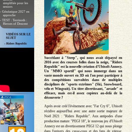
simplifiée pour les
seniors
- Généatique 2027 en
approche
- TEST : Terrinoth :
Heroes of Descent
VIDÉOS SUR LE
SUJET
› Riders Republic
Succédant à "Steep", qui nous avait dépaysé en
2016 avec des courses folles dans la neige, "Riders
Republic" est la nouvelle création d'Ubisoft Annecy.
Un "MMO sportif" qui nous immerge dans un
vaste monde ouvert en 3D où l'on peut participer à
des compétitions survoltées dans de multiples
disciplines de "sports extrêmes" (Ski, Snowboard,
vélo et Wingsuit). Un titre divertissant, "arcade" et
efficace, mais est-il assez copieux au-delà de la
découverte ?
Après avoir créé l'évènement avec "Far Cry 6", Ubisoft
récidive aujourd'hui avec une autre sortie majeure de
Noël 2021 : "Riders Republic". Aux antipodes d'une
production mature "PEGI 18", le nouveau jeu d'Ubisoft
Annecy est un divertissement PEGI 12 qui nous plonge
dans l'univers des casse-cous et des fans de vitesse.