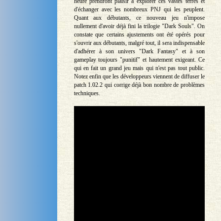
heure prendront plaisir à explorer ces vastes terres et
d'échanger avec les nombreux PNJ qui les peuplent.
Quant aux débutants, ce nouveau jeu n'impose
nullement d'avoir déjà fini la trilogie "Dark Souls". On
constate que certains ajustements ont été opérés pour
s'ouvrir aux débutants, malgré tout, il sera indispensable
d'adhérer à son univers "Dark Fantasy" et à son
gameplay toujours "punitif" et hautement exigeant. Ce
qui en fait un grand jeu mais qui n'est pas tout public.
Notez enfin que les développeurs viennent de diffuser le
patch 1.02.2 qui corrige déjà bon nombre de problèmes
techniques.