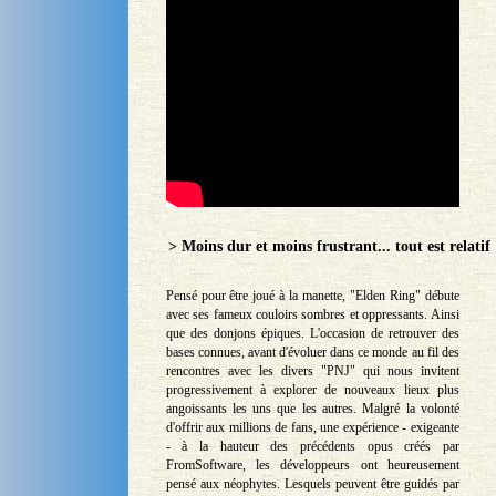
> Moins dur et moins frustrant... tout est relatif
Pensé pour être joué à la manette, "Elden Ring" débute
avec ses fameux couloirs sombres et oppressants. Ainsi
que des donjons épiques. L'occasion de retrouver des
bases connues, avant d'évoluer dans ce monde au fil des
rencontres avec les divers "PNJ" qui nous invitent
progressivement à explorer de nouveaux lieux plus
angoissants les uns que les autres. Malgré la volonté
d'offrir aux millions de fans, une expérience - exigeante
- à la hauteur des précédents opus créés par
FromSoftware, les développeurs ont heureusement
pensé aux néophytes. Lesquels peuvent être guidés par