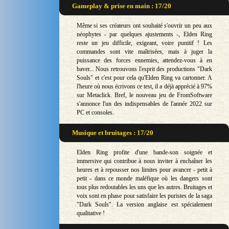
Gameplay & prise en main : 17/20
Même si ses créateurs ont souhaité s'ouvrir un peu aux
néophytes - par quelques ajustements -, Elden Ring
reste un jeu difficile, exigeant, voire punitif ! Les
commandes sont vite maîtrisées, mais à juger la
puissance des forces ennemies, attendez-vous à en
baver... Nous retrouvons l'esprit des productions "Dark
Souls" et c'est pour cela qu'Elden Ring va cartonner. A
l'heure où nous écrivons ce test, il a déjà apprécié à 97%
sur Metaclick. Bref, le nouveau jeu de FromSoftware
s'annonce l'un des indispensables de l'année 2022 sur
PC et consoles.
Musique et bruitages : 17/20
Elden Ring profite d'une bande-son soignée et
immersive qui contribue à nous inviter à enchaîner les
heures et à repousser nos limites pour avancer - petit à
petit - dans ce monde maléfique où les dangers sont
tous plus redoutables les uns que les autres. Bruitages et
voix sont en phase pour satisfaire les puristes de la saga
"Dark Souls". La version anglaise est spécialement
qualitative !