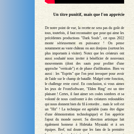
Un titre punitif, mais que l'on apprécie
De notre point de vue, la recette ne sera pas du goût de
tous, toutefois, il faut reconnaitre que pour qui aime les
précédentes productions "Dark Souls", cet opus 2022
monte sérieusement en puissance ! On pense
notamment au vaste château ou aux donjons (surtout les
plus importants à visiter). Notez que les créateurs ont
aussi souhaité nous inviter à bénéficier de nouveaux
mouvements (dont des sauts pour profiter d'une
approche "verticale") et de phase d'infiltration. Bien vu
aussi : les "Esprits" que l'on peut invoquer pour avoir
de l'aide sur le champ de bataille. Malgré cette fonction,
le challenge reste corsé. En conclusion, si vous aimez
les jeux de FromSoftware, "Elden Ring" est un titre
plaisant ! Certes, il faut aimer ses codes sombres et sa
volonté de nous confronter à des créatures redoutables
qui nous donnent bien du fil à retordre... mais le soft est
un "Hit" ! La technique est agréable (sans être digne
d'une démonstration technologique) et l'on apprécie
l'ajout du monde ouvert. Sa direction artistique fait
également honneur à Hidetaka Miyazaki et à ses
équipes. Bref, nul doute que les fans de la première