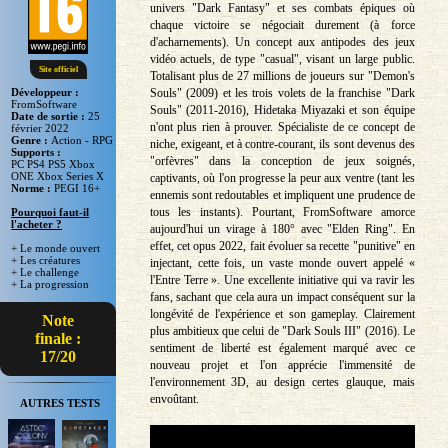
univers "Dark Fantasy" et ses combats épiques où
chaque victoire se négociait durement (à force
d'acharnements). Un concept aux antipodes des jeux
vidéo actuels, de type "casual", visant un large public.
Site officiel
Totalisant plus de 27 millions de joueurs sur "Demon's
Souls" (2009) et les trois volets de la franchise "Dark
Développeur :
FromSoftware
Souls" (2011-2016), Hidetaka Miyazaki et son équipe
Date de sortie :
25
n'ont plus rien à prouver. Spécialiste de ce concept de
février 2022
Genre :
Action - RPG
niche, exigeant, et à contre-courant, ils sont devenus des
Supports :
"orfèvres" dans la conception de jeux soignés,
PC PS4 PS5 Xbox
ONE Xbox Series X
captivants, où l'on progresse la peur aux ventre (tant les
Norme :
PEGI 16+
ennemis sont redoutables et impliquent une prudence de
tous les instants). Pourtant, FromSoftware amorce
Pourquoi faut-il
l'acheter ?
aujourd'hui un virage à 180° avec "Elden Ring". En
effet, cet opus 2022, fait évoluer sa recette "punitive" en
+ Le monde ouvert
+ Les créatures
injectant, cette fois, un vaste monde ouvert appelé «
+ Le challenge
l'Entre Terre ». Une excellente initiative qui va ravir les
+ La progression
fans, sachant que cela aura un impact conséquent sur la
longévité de l'expérience et son gameplay. Clairement
Note
plus ambitieux que celui de "Dark Souls III" (2016). Le
finale :
sentiment de liberté est également marqué avec ce
17/20
nouveau projet et l'on apprécie l'immensité de
l'environnement 3D, au design certes glauque, mais
envoûtant.
AUTRES TESTS