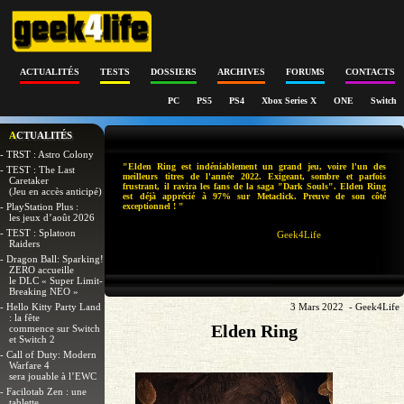
ACTUALITÉS
TESTS
DOSSIERS
ARCHIVES
FORUMS
CONTACTS
PC
PS5
PS4
Xbox Series X
ONE
Switch
ACTUALITÉS
- TRST : Astro Colony
"Elden Ring est indéniablement un grand jeu, voire l'un des
- TEST : The Last
meilleurs titres de l'année 2022. Exigeant, sombre et parfois
Caretaker
frustrant, il ravira les fans de la saga "Dark Souls". Elden Ring
(Jeu en accès anticipé)
est déjà apprécié à 97% sur Metaclick. Preuve de son côté
- PlayStation Plus :
exceptionnel ! "
les jeux d’août 2026
- TEST : Splatoon
Geek4Life
Raiders
- Dragon Ball: Sparking!
ZERO accueille
le DLC « Super Limit-
Breaking NEO »
- Hello Kitty Party Land
3 Mars 2022 - Geek4Life
: la fête
Elden Ring
commence sur Switch
et Switch 2
- Call of Duty: Modern
Warfare 4
sera jouable à l’EWC
- Facilotab Zen : une
tablette