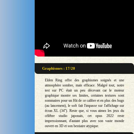
Graphismes : 17/20
Elden Ring offre des graphismes soignés et une
atmosphère sombre, mais efficace. Malgré tout, notre
test sur PC était un peu décevant car le moteur
graphique montre ses limites, certaines textures sont
sommaires pour un Hit de ce calibre et en plus des bugs
(au lancement), le soft fait l'impasse sur l'affichage sur
écran XL (34''). Reste que, si vous aimez les jeux du
célèbre studio japonais, cet opus 2022 reste
impressionnant, d'autant plus avec son vaste monde
ouvert en 3D et son bestiaire atypique.