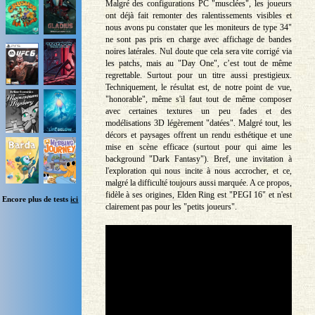
Malgré des configurations PC "musclées", les joueurs
ont déjà fait remonter des ralentissements visibles et
nous avons pu constater que les moniteurs de type 34"
ne sont pas pris en charge avec affichage de bandes
noires latérales. Nul doute que cela sera vite corrigé via
les patchs, mais au "Day One", c’est tout de même
regrettable. Surtout pour un titre aussi prestigieux.
Techniquement, le résultat est, de notre point de vue,
"honorable", même s'il faut tout de même composer
avec certaines textures un peu fades et des
modélisations 3D légèrement "datées". Malgré tout, les
décors et paysages offrent un rendu esthétique et une
mise en scène efficace (surtout pour qui aime les
background "Dark Fantasy"). Bref, une invitation à
l'exploration qui nous incite à nous accrocher, et ce,
malgré la difficulté toujours aussi marquée. A ce propos,
fidèle à ses origines, Elden Ring est "PEGI 16" et n'est
Encore plus de tests
ici
clairement pas pour les "petits joueurs".