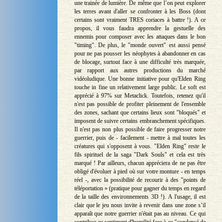
une trainée de lumière. De même que l’on peut explorer
les terres avant d'aller se confronter à les Boss (dont
certains sont vraiment TRES coriaces à battre !). A ce
propos, il vous faudra apprendre la gestuelle des
ennemis pour composer avec les attaques dans le bon
"timing". De plus, le "monde ouvert" est aussi pensé
pour ne pas pousser les néophytes à abandonner en cas
de blocage, surtout face à une difficulté très marquée,
par rapport aux autres productions du marché
vidéoludique. Une bonne initiative pour qu'Elden Ring
touche in fine un relativement large public. Le soft est
apprécié à 97% sur Metaclick. Toutefois, retenez qu'il
n'est pas possible de profiter pleinement de l'ensemble
des zones, sachant que certains lieux sont "bloqués" et
imposent de suivre certains embranchement spécifiques.
Il n'est pas non plus possible de faire progresser notre
guerrier, puis de - facilement - mettre à mal toutes les
créatures qui s'opposent à vous. "Elden Ring" reste le
fils spirituel de la saga "Dark Souls" et cela est très
marqué ! Par ailleurs, chacun appréciera de ne pas être
obligé d'évoluer à pied où sur votre monture - en temps
réel -, avec la possibilité de recourir à des "points de
téléportation » (pratique pour gagner du temps en regard
de la taille des environnements 3D !). A l'usage, il est
clair que le jeu nous invite à revenir dans une zone s’il
apparaît que notre guerrier n'était pas au niveau. Ce qui