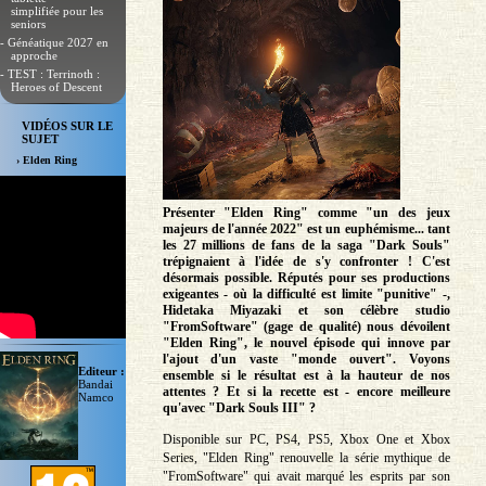
simplifiée pour les
seniors
- Généatique 2027 en
approche
- TEST : Terrinoth :
Heroes of Descent
VIDÉOS SUR LE
SUJET
› Elden Ring
Présenter "Elden Ring" comme "un des jeux
majeurs de l'année 2022" est un euphémisme... tant
les 27 millions de fans de la saga "Dark Souls"
trépignaient à l'idée de s'y confronter ! C'est
désormais possible. Réputés pour ses productions
exigeantes - où la difficulté est limite "punitive" -,
Hidetaka Miyazaki et son célèbre studio
"FromSoftware" (gage de qualité) nous dévoilent
"Elden Ring", le nouvel épisode qui innove par
l'ajout d'un vaste "monde ouvert". Voyons
Editeur :
ensemble si le résultat est à la hauteur de nos
Bandai
attentes ? Et si la recette est - encore meilleure
Namco
qu'avec "Dark Souls III" ?
Disponible sur PC, PS4, PS5, Xbox One et Xbox
Series, "Elden Ring" renouvelle la série mythique de
"FromSoftware" qui avait marqué les esprits par son