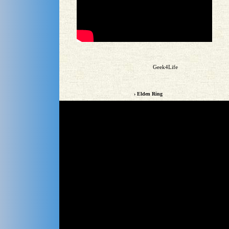
Geek4Life
› Elden Ring