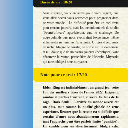
Durée de vie : 18/20
Sans surprise, vous en aurez pour votre argent, tant
vous allez devoir vous accrocher pour progresser dans
ce vaste monde... La difficulté peut être un réel frein
pour certains joueurs, mais les inconditionnels du studio
"FromSoftware" apprécieront, eux, le challenge. De
notre point de vue, nous avons aimé l'expérience, même
si la recette ne fera pas l'unanimité. Un grand jeu, mais
de niche. Malgré ce constat, sa sortie est un évènement
et nul doute que de nouveaux joueurs (néophytes) vont
découvrir la vision particulière de Hidetaka Miyazaki
qui nous oblige à nous surpasser.
Note
pour ce test : 17/20
Elden Ring est indéniablement un grand jeu, voire
l'un des meilleurs titres de l'année 2022. Exigeant,
sombre et parfois frustrant, il ravira les fans de la
saga "Dark Souls". L'arrivée du monde ouvert est
un plus, tout comme la qualité globale de cette
expérience. Retenez que la recette est si difficile que
certains d'entre nous abandonneront rapidement,
tant l'approche peut être parfois limite "punitive".
Un comble pour un divertissement. Malgré cela,