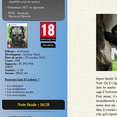
simplifiée pour les seniors
- Généatique 2027 en approche
- TEST : Terrinoth :
Heroes of Descent
Site officiel
Editeur :
Activision
Développeur :
Infinity Ward,
Date de sortie :
28 octobre 2022
Genre :
FPS
Supports :
PC PS5 PS4
XBOX
Joueurs :
1-48
Norme :
PEGI 18+
depuis bientôt 2
Pourquoi faut-il l'acheter ?
Noël. Qu’il s’ag
+ La campagne
dans les années 
+ Les graphismes
saga d’Activisio
+ Les nombreux modes
+ Les nouveautés
Pour autant, il
inconditionnels 
Note finale : 16/20
moins deux ans. 
dans le courant 
cela, qu'il répo