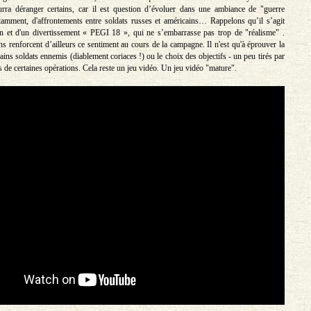
rra déranger certains, car il est question d’évoluer dans une ambiance de "guerre
amment, d'affrontements entre soldats russes et américains… Rappelons qu’il s’agit
on et d'un divertissement « PEGI 18 », qui ne s’embarrasse pas trop de "réalisme" .
s renforcent d’ailleurs ce sentiment au cours de la campagne. Il n'est qu'à éprouver la
tains soldats ennemis (diablement coriaces !) ou le choix des objectifs - un peu tirés par
s de certaines opérations. Cela reste un jeu vidéo. Un jeu vidéo "mature".