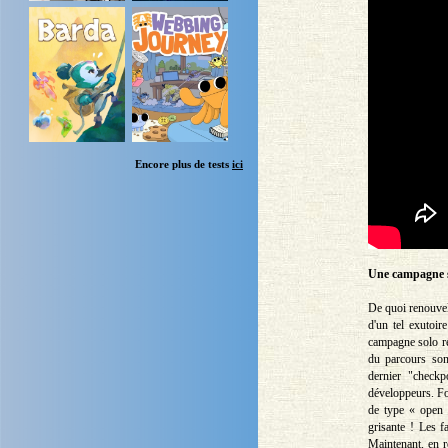
Encore plus de tests
ici
Une campagne 
De quoi renouvele
d'un tel exutoi
campagne solo re
du parcours son
dernier "checkp
développeurs. For
de type « open 
grisante ! Les 
Maintenant, en r