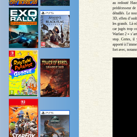
au redouté Hass
prédécesseur de
détaillés. Le no
3D, effets d’ombr
les grands. Là où
car jugés trop c
Warfare 2 » s’art
stop. Certes, i
apporté à l’immer
fort avec, notam