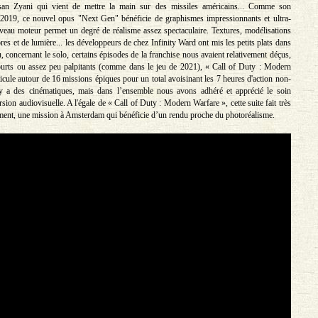
an Zyani qui vient de mettre la main sur des missiles américains... Comme son
 2019, ce nouvel opus "Next Gen" bénéficie de graphismes impressionnants et ultra-
uveau moteur permet un degré de réalisme assez spectaculaire. Textures, modélisations
es et de lumière... les développeurs de chez Infinity Ward ont mis les petits plats dans
, concernant le solo, certains épisodes de la franchise nous avaient relativement déçus,
ourts ou assez peu palpitants (comme dans le jeu de 2021), « Call of Duty : Modern
icule autour de 16 missions épiques pour un total avoisinant les 7 heures d'action non-
l y a des cinématiques, mais dans l’ensemble nous avons adhéré et apprécié le soin
sion audiovisuelle. A l'égale de « Call of Duty : Modern Warfare », cette suite fait très
ment, une mission à Amsterdam qui bénéficie d’un rendu proche du photoréalisme.