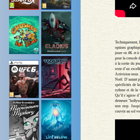
Techniquement, l
options graphiqu
jouer en 4K et à
pour la console d
à la sortie du j
reste d’un excell
Activision nous 
Noël. D’autant pl
spécificités de 
rythme et de la 
Qu’il s’agisse d’
demeure "hollywo
non stop. Jusqu
couvrir au sol vo