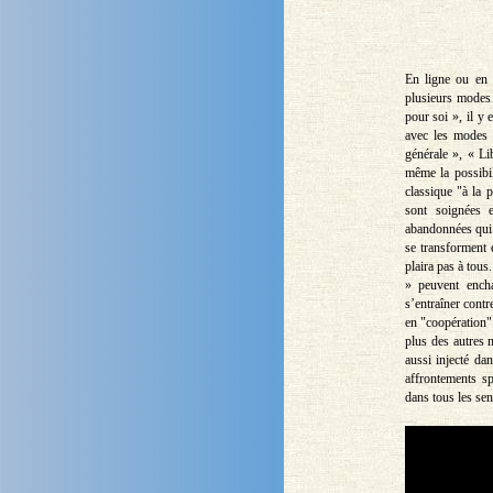
En ligne ou en 
plusieurs modes 
pour soi », il y
avec les modes 
générale », « Li
même la possibil
classique "à la 
sont soignées 
abandonnées qui 
se transforment 
plaira pas à tous
» peuvent ench
s’entraîner contr
en "coopération" 
plus des autres m
aussi injecté da
affrontements sp
dans tous les sen