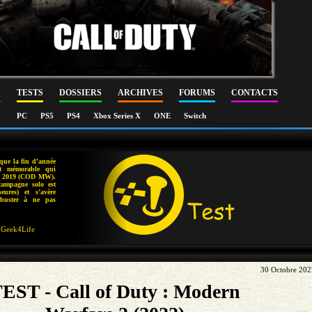
S
TESTS
DOSSIERS
ARCHIVES
FORUMS
CONTACTS
PC
PS5
PS4
Xbox Series X
ONE
Switch
que la fin d’année
et mémorable qui
en 2019 (COD MW).
campagne solo est
eures) et s’avère
kbuster à ne pas
Geek4Life
30 Octobre 202
EST - Call of Duty : Modern