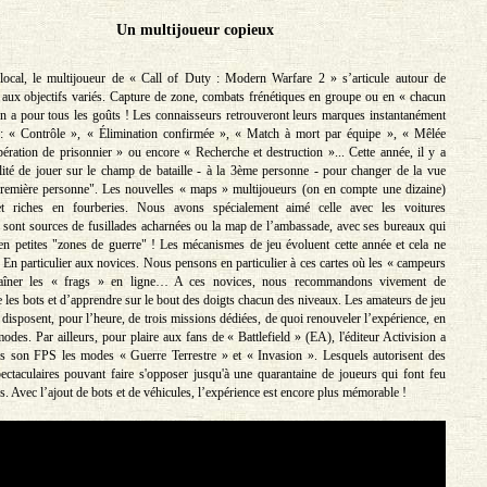
Un multijoueur copieux
local, le multijoueur de « Call of Duty : Modern Warfare 2 » s’articule autour de
aux objectifs variés. Capture de zone, combats frénétiques en groupe ou en « chacun
 en a pour tous les goûts ! Les connaisseurs retrouveront leurs marques instantanément
: « Contrôle », « Élimination confirmée », « Match à mort par équipe », « Mêlée
bération de prisonnier » ou encore « Recherche et destruction »... Cette année, il y a
ité de jouer sur le champ de bataille - à la 3ème personne - pour changer de la vue
première personne". Les nouvelles « maps » multijoueurs (on en compte une dizaine)
et riches en fourberies. Nous avons spécialement aimé celle avec les voitures
sont sources de fusillades acharnées ou la map de l’ambassade, avec ses bureaux qui
en petites "zones de guerre" ! Les mécanismes de jeu évoluent cette année et cela ne
. En particulier aux novices. Nous pensons en particulier à ces cartes où les « campeurs
aîner les « frags » en ligne… A ces novices, nous recommandons vivement de
e les bots et d’apprendre sur le bout des doigts chacun des niveaux. Les amateurs de jeu
disposent, pour l’heure, de trois missions dédiées, de quoi renouveler l’expérience, en
odes. Par ailleurs, pour plaire aux fans de « Battlefield » (EA), l'éditeur Activision a
ns son FPS les modes « Guerre Terrestre » et « Invasion ». Lesquels autorisent des
ectaculaires pouvant faire s'opposer jusqu'à une quarantaine de joueurs qui font feu
s. Avec l’ajout de bots et de véhicules, l’expérience est encore plus mémorable !