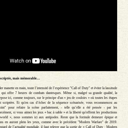
scriptée, mais mémorable…
r manette en main, toute l’intensité de l’expérience "Call of Duty" et éviter la lassitude
re qui offre 7 heures de combats dantesques. Même si, malgré sa grande qualité, la
pose ici, comme toujours, sur le principe d'un « jeu de couloirs » où toutes les étapes
t scriptées. Et qu'en cas d’échec de la séquence scénarisée, vous recommencez au
oint" pour refaire la scène parfaitement, - telle qu’elle a été pensée - par les
cément, si vous aimez les jeux « bac à sable » et la liberté qu'offrent les productions
world », nous sommes ici aux antipodes. Reste que la formule demeure épique et
fans en auront plein les yeux, comme avec le précédent "Modern Warfare" de 2019.
egard de l’actualité mondiale, il faut relever que la sortie de « Call of Duty : Modern