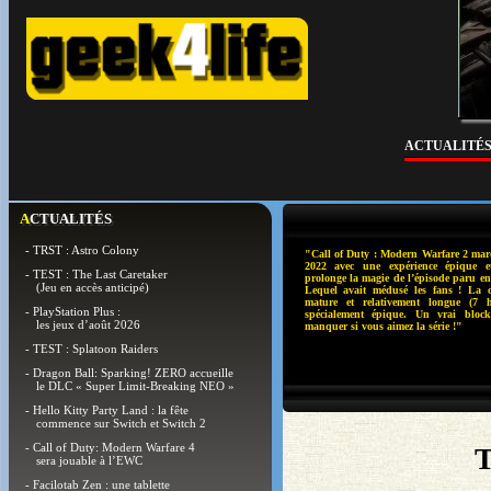
ACTUALITÉ
ACTUALITÉS
- TRST : Astro Colony
"Call of Duty : Modern Warfare 2 mar
2022 avec une expérience épique 
- TEST : The Last Caretaker
prolonge la magie de l’épisode paru 
(Jeu en accès anticipé)
Lequel avait médusé les fans ! La 
mature et relativement longue (7 h
- PlayStation Plus :
spécialement épique. Un vrai bloc
les jeux d’août 2026
manquer si vous aimez la série !"
- TEST : Splatoon Raiders
- Dragon Ball: Sparking! ZERO accueille
le DLC « Super Limit-Breaking NEO »
- Hello Kitty Party Land : la fête
commence sur Switch et Switch 2
- Call of Duty: Modern Warfare 4
T
sera jouable à l’EWC
- Facilotab Zen : une tablette