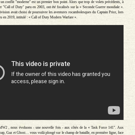
 un conflit "moderne" est un premier bon point. Alors que trop de volets précédents, à
ier "Call of Duty" paru en 2003, ont été focalisés sur la « Seconde Guerre mondiale ».
tivision avait choisi de poursuivre les aventures rocambolesques du Captain Price, lors
ru en 2019, intitulé : « Call of Duty Modern Warfare ».
2 , nous évoluons - une nouvelle fois - aux côtés de la « Task Force 141". Aux
Soap, Gaz et Ghost… vous voilà plongé sur le champ de bataille, en première ligne, face