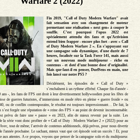
Warfare 2 (2022)
Fin 2019, "Call of Duty Modern Warfare" avait
fait sensation avec son changement de moteur
permettant une réalisation « next gen» à couper le
souffle. C’est pourquoi l’opus 2022 est
spécialement attendu des fans et qu'Activision
entend bien frapper - encore plus fort - avec « Call
of Duty Modern Warfare 2 ». En s’appuyant sur
une campagne solo dynamique, d'une durée de 7
heures, focalisée sur la Task Force 141, mais aussi
sur un nouveau mode multijoueur - riche en
contenus - et doté d’une bonne dose d’originalité.
Mais que faut-il en penser, DuelSens en main, une
fois lancé sur notre PS5 ?
Décidément, les épisodes de « Call of Duty »
s’enchaînent à un rythme effréné. Chaque fin d'année -
0 ans -, les fans de FPS ont droit à leur divertissement hollywoodien pour les fêtes de
isse de guerres futuristes, d’immersions en mode rétro en pleine « guerre froide » ou
40, ou de conflits contemporains, le résultat est toujours impressionnant… De fait, la
n s’est forgée une réputation de « reine des FPS » au point de devenir incontournable.
 est prévu de faire une « pause » en 2023, afin de mieux revenir par la suite. Les
de la série vont donc profiter de « Call of Duty : Modern Warfare 2 » (2022) pour au
Avec, tout de même, l’arrivée de contenus additionnels, déjà prévus, pour nous divertir
de l'année prochaine. Le sachant, mieux vaut que cet épisode soit un succès ! Et, pour
nde aux attentes. A ce propos, voyons que penser de la campagne solo et du multijoueur.