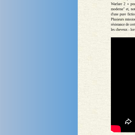
Warfare 2 » pou
moderne" et, not
d'une pure ficti
Plusieurs mission
résistance de cer
les cheveux - lor