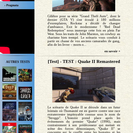
› Pragmata
Célèbre pour sa série "Grand Theft Auto", dont le
dernier (GTA V) s'est écoulé à 180 millions
d'exemplaires, Rockstar a décidé de changer
d'ambiance. Exit le modernisme ! "Red Dead
Redemption" nous immerge cette fois en plein Far
West. Sous les traits de John Marston, un cowboy au
charisme bien trempé. Le scénario vous conduit à
partir en chasse de vos anciens camarades de gang,
afin de les livrer – morts o...
en savoir +
[Test] - TEST : Quake II Remastered
AUTRES TESTS
Le scénario de Quake II se déroule dans un futur
lointain où l'humanité est en guerre contre une race
extraterrestre impitoyable connue sous le nom de
"Stroggs". L'histoire prend place après les
événements du premier "Quake" (1996), mais
contrairement à son prédécesseur qui mettait en
scène des forces démoniaques, "Quake II" se
concentre sur le conflit entre les humains et les