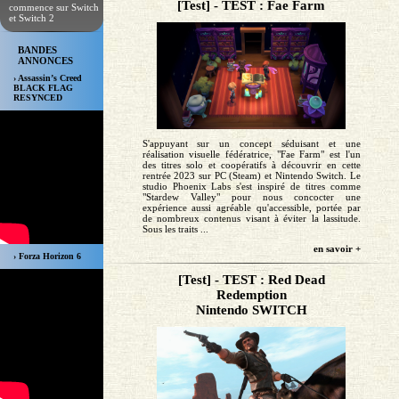
[Test] - TEST : Fae Farm
commence sur Switch
et Switch 2
BANDES
ANNONCES
› Assassin’s Creed
BLACK FLAG
RESYNCED
S'appuyant sur un concept séduisant et une
réalisation visuelle fédératrice, "Fae Farm" est l'un
des titres solo et coopératifs à découvrir en cette
rentrée 2023 sur PC (Steam) et Nintendo Switch. Le
studio Phoenix Labs s'est inspiré de titres comme
"Stardew Valley" pour nous concocter une
expérience aussi agréable qu'accessible, portée par
de nombreux contenus visant à éviter la lassitude.
Sous les traits ...
en savoir +
› Forza Horizon 6
[Test] - TEST : Red Dead
Redemption
Nintendo SWITCH