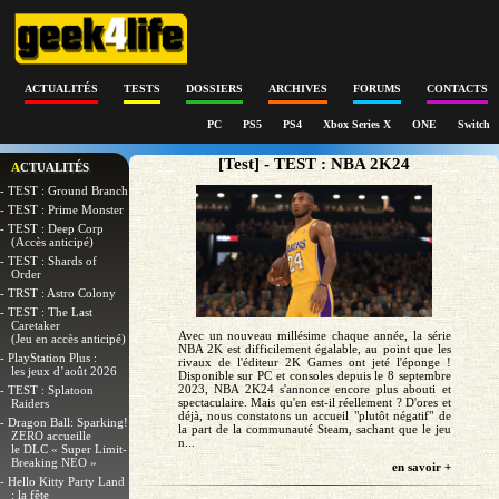
ACTUALITÉS
TESTS
DOSSIERS
ARCHIVES
FORUMS
CONTACTS
PC
PS5
PS4
Xbox Series X
ONE
Switch
[Test] - TEST : NBA 2K24
ACTUALITÉS
- TEST : Ground Branch
- TEST : Prime Monster
- TEST : Deep Corp
(Accès anticipé)
- TEST : Shards of
Order
- TRST : Astro Colony
- TEST : The Last
Caretaker
Avec un nouveau millésime chaque année, la série
(Jeu en accès anticipé)
NBA 2K est difficilement égalable, au point que les
- PlayStation Plus :
rivaux de l'éditeur 2K Games ont jeté l'éponge !
les jeux d’août 2026
Disponible sur PC et consoles depuis le 8 septembre
2023, NBA 2K24 s'annonce encore plus abouti et
- TEST : Splatoon
spectaculaire. Mais qu'en est-il réellement ? D'ores et
Raiders
déjà, nous constatons un accueil "plutôt négatif" de
- Dragon Ball: Sparking!
la part de la communauté Steam, sachant que le jeu
ZERO accueille
n...
le DLC « Super Limit-
Breaking NEO »
en savoir +
- Hello Kitty Party Land
: la fête