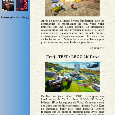
Encore plus de tests
ici
Après un tutoriel visant à vous familiariser avec les
commandes et mécanismes de jeu, vous voilà
immergé sur une planète hostile. Un atterrissage
catastrophique sur une mystérieuse planète a lancé
une mission de sauvetage pour aider un petit groupe
de voyageurs de l'espace en détresse... Et c'est à vous
d'aller les secourir. Suivez leurs traces et leurs signes
pour les retrouver, avec l'aide de gentilles cr...
en savoir +
[Test] - TEST : LEGO 2K Drive
Oubliez les jeux vidéo LEGO parodiques des
blockbusters du 7e Art. Avec "LEGO 2K Drive",
l'éditeur 2K et les équipes de Visual Concepts visent
une autre star du divertissement : l'illustre Mario Kart
de Nintendo. Pour cela, cette nouvelle licence
focalisée sur les jouets en plastique nous invite dans
un concentré de courses automobiles où vous