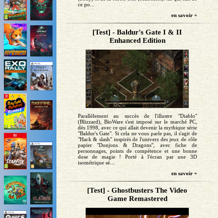
ce po...
en savoir +
[Test] - Baldur's Gate I & II
Enhanced Edition
Parallèlement au succès de l'illustre "Diablo"
(Blizzard), BioWare s'est imposé sur le marché PC,
dès 1998, avec ce qui allait devenir la mythique série
"Baldur's Gate". Si cela ne vous parle pas, il s'agit de
"Hack & slash" inspirés de l'univers des jeux de rôle
papier "Donjons & Dragons", avec fiche de
personnages, points de compétence et une bonne
dose de magie ! Porté à l'écran par une 3D
isométrique sé...
en savoir +
[Test] - Ghostbusters The Video
Game Remastered