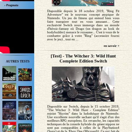
› Pragmata
Disponible depuis le 18 octobre 2019, "Ring Fit
Adventure" est le nouveau concept atypique de
Nintendo. Un jeu de fitness qui entend bien vous
faire transpirer tout en vous amusant... Cette
exclusivité Switch nous immerge dans un monde
d'héroic-fantasy où Drago (un dragon au look de
bodybuilder) menace le royaume... C'est à vous de le
combattre grâce à votre "Ring" (accessoire fourni
avec le jeu) , tout en ...
en savoir +
[Test] - The Witcher 3: Wild Hunt
Complete Edition Switch
AUTRES TESTS
Disponible sur Switch, depuis le 15 octobre 2019,
"The Witcher 3: Wild Hunt - Complete Edition"
rejoint "Skyrim" dans la ludothèque de Nintendo.
Une excellente nouvelle sachant qu'il s'agit d'un des
meilleurs RPG européens. En revanche, les capacités
techniques de la console hybride du géant nippon ne
sont pas comparables à celles de la PlayStation4
(Sony) et de la Xbox One (Microsoft). Ce qui fait de