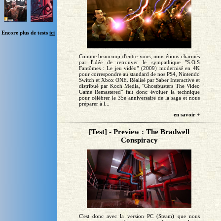
Encore plus de tests
ici
Comme beaucoup d'entre-vous, nous étions charmés
par l'idée de retrouver le sympathique "S.O.S
Fantômes : Le jeu vidéo" (2009) modernisé en 4K
pour correspondre au standard de nos PS4, Nintendo
Switch et Xbox ONE. Réalisé par Saber Interactive et
distribué par Koch Media, "Ghostbusters The Video
Game Remastered" fait donc évoluer la technique
pour célèbrer le 35e anniversaire de la saga et nous
préparer à l...
en savoir +
[Test] - Preview : The Bradwell
Conspiracy
C'est donc avec la version PC (Steam) que nous