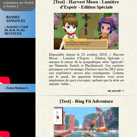
[Test] - Harvest Moon : Lumière
commence sur Switch
et Switch 2
d’Espoir - Edition Spéciale
BANDES
ANNONCES
› Assassin’s Creed
BLACK FLAG
RESYNCED
Disponible depuis le 25 octobre 2019, « Harvest
Moon : Lumière d’Espoir - Edition Spéciale »
marque le retour de la sympathique série "agricole"
sur Nintendo Switch et PlayStation4. Ces versions
physiques ont l'avantage d'inclure tous les DLC pour
une expérience encore plus conséquente. Comme
par le passé, les apprentis fermiers vont avoir
amplement de quoi s'occuper, sachant que la série est
réputée "addic...
› Forza Horizon 6
en savoir +
[Test] - Ring Fit Adventure