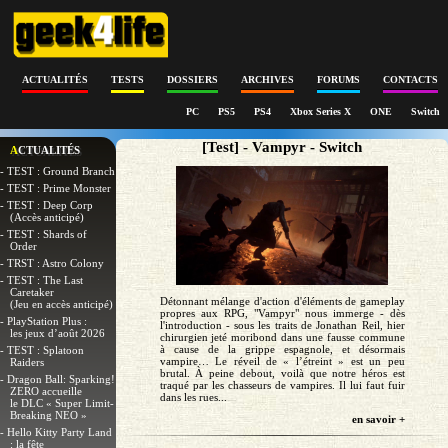
ACTUALITÉS
TESTS
DOSSIERS
ARCHIVES
FORUMS
CONTACTS
PC
PS5
PS4
Xbox Series X
ONE
Switch
[Test] - Vampyr - Switch
ACTUALITÉS
- TEST : Ground Branch
- TEST : Prime Monster
- TEST : Deep Corp
(Accès anticipé)
- TEST : Shards of
Order
- TRST : Astro Colony
- TEST : The Last
Caretaker
Détonnant mélange d'action d'éléments de gameplay
(Jeu en accès anticipé)
propres aux RPG, "Vampyr" nous immerge - dès
- PlayStation Plus :
l'introduction - sous les traits de Jonathan Reil, hier
les jeux d’août 2026
chirurgien jeté moribond dans une fausse commune
à cause de la grippe espagnole, et désormais
- TEST : Splatoon
vampire… Le réveil de « l’étreint » est un peu
Raiders
brutal. À peine debout, voilà que notre héros est
- Dragon Ball: Sparking!
traqué par les chasseurs de vampires. Il lui faut fuir
ZERO accueille
dans les rues...
le DLC « Super Limit-
Breaking NEO »
en savoir +
- Hello Kitty Party Land
: la fête