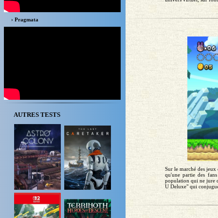
› Pragmata
AUTRES TESTS
Sur le marché des jeux 
qu'une partie des fan
population qui ne jure 
U Deluxe" qui conjugue