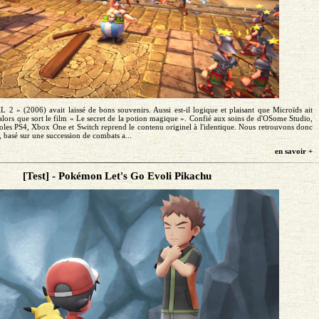
 2 » (2006) avait laissé de bons souvenirs. Aussi est-il logique et plaisant que Microïds ait
alors que sort le film « Le secret de la potion magique ». Confié aux soins de d'OSome Studio,
soles PS4, Xbox One et Switch reprend le contenu originel à l'identique. Nous retrouvons donc
 basé sur une succession de combats a...
en savoir +
[Test] - Pokémon Let's Go Evoli Pikachu