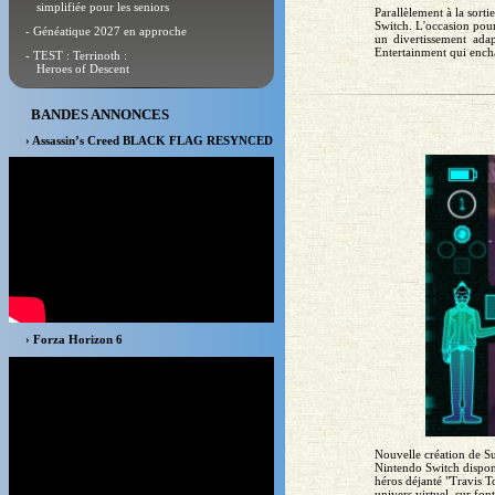
simplifiée pour les seniors
Parallèlement à la sort
Switch. L'occasion pour
- Généatique 2027 en approche
un divertissement adap
Entertainment qui encha
- TEST : Terrinoth :
Heroes of Descent
BANDES ANNONCES
› Assassin’s Creed BLACK FLAG RESYNCED
› Forza Horizon 6
Nouvelle création de S
Nintendo Switch dispon
héros déjanté "Travis T
univers virtuel, sur fon