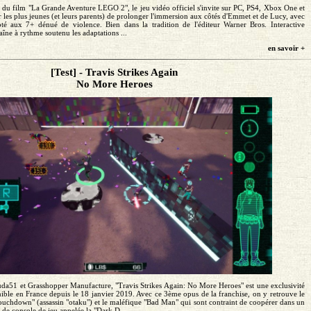
ie du film "La Grande Aventure LEGO 2", le jeu vidéo officiel s'invite sur PC, PS4, Xbox One et
 les plus jeunes (et leurs parents) de prolonger l'immersion aux côtés d'Emmet et de Lucy, avec
té aux 7+ dénué de violence. Bien dans la tradition de l'éditeur Warner Bros. Interactive
îne à rythme soutenu les adaptations ...
en savoir +
[Test] - Travis Strikes Again
No More Heroes
uda51 et Grasshopper Manufacture, "Travis Strikes Again: No More Heroes" est une exclusivité
ible en France depuis le 18 janvier 2019. Avec ce 3ème opus de la franchise, on y retrouve le
ouchdown" (assassin "otaku") et le maléfique "Bad Man" qui sont contraint de coopérer dans un
t de console de jeu appelée la "Dark D...