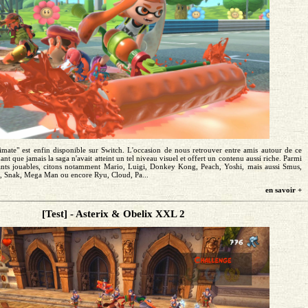
mate" est enfin disponible sur Switch. L'occasion de nous retrouver entre amis autour de ce
nt que jamais la saga n'avait atteint un tel niveau visuel et offert un contenu aussi riche. Parmi
nts jouables, citons notamment Mario, Luigi, Donkey Kong, Peach, Yoshi, mais aussi Smus,
, Snak, Mega Man ou encore Ryu, Cloud, Pa...
en savoir +
[Test] - Asterix & Obelix XXL 2