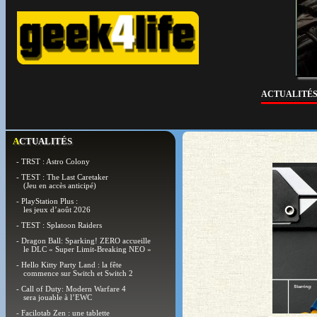
ACTUALITÉ
ACTUALITÉS
- TRST : Astro Colony
- TEST : The Last Caretaker
(Jeu en accès anticipé)
- PlayStation Plus :
les jeux d’août 2026
- TEST : Splatoon Raiders
- Dragon Ball: Sparking! ZERO accueille
le DLC « Super Limit-Breaking NEO »
- Hello Kitty Party Land : la fête
commence sur Switch et Switch 2
- Call of Duty: Modern Warfare 4
sera jouable à l’EWC
- Facilotab Zen : une tablette