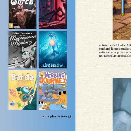
« Asterix & Obelix XXL
souhaité le moderniser 
cette version pour con
un gameplay accessible,
Encore plus de tests
ici