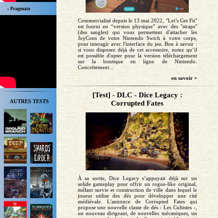
› Pragmata
Commercialisé depuis le 13 mai 2022, "Let’s Get Fit"
est fourni en “version physique” avec des "straps"
(des sangles) qui vous permettent d'attacher les
JoyCons de votre Nintendo Swich à votre corps,
pour interagir avec l'interface du jeu. Bon à savoir :
si vous disposez déjà de cet accessoire, notez qu’il
est possible d'opter pour la version téléchargement
sur la boutique en ligne de Nintendo.
Concrètement...
en savoir +
[Test] - DLC - Dice Legacy :
AUTRES TESTS
Corrupted Fates
À sa sortie, Dice Legacy s’appuyait déjà sur un
solide gameplay pour offrir un rogue-like original,
mêlant survie et construction de ville dans lequel le
joueur utilise des dés pour développer une cité
médiévale. L'annonce de Corrupted Fates qui
propose une nouvelle classe de dés - Les Cultistes -,
un nouveau dirigeant, de nouvelles mécaniques, un