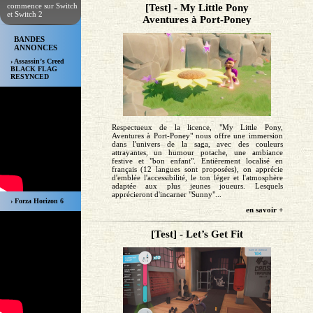
commence sur Switch
[Test] - My Little Pony
et Switch 2
Aventures à Port-Poney
BANDES
ANNONCES
› Assassin’s Creed
BLACK FLAG
RESYNCED
Respectueux de la licence, "My Little Pony,
Aventures à Port-Poney" nous offre une immersion
dans l'univers de la saga, avec des couleurs
attrayantes, un humour potache, une ambiance
festive et "bon enfant". Entièrement localisé en
français (12 langues sont proposées), on apprécie
d'emblée l'accessibilité, le ton léger et l'atmosphère
adaptée aux plus jeunes joueurs. Lesquels
apprécieront d'incarner "Sunny"...
› Forza Horizon 6
en savoir +
[Test] - Let’s Get Fit