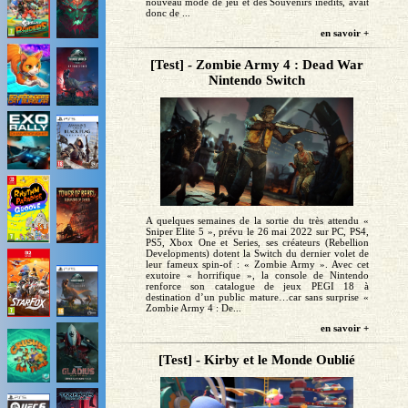
nouveau mode de jeu et des Souvenirs inédits, avait
donc de ...
en savoir +
[Test] - Zombie Army 4 : Dead War
Nintendo Switch
A quelques semaines de la sortie du très attendu «
Sniper Elite 5 », prévu le 26 mai 2022 sur PC, PS4,
PS5, Xbox One et Series, ses créateurs (Rebellion
Developments) dotent la Switch du dernier volet de
leur fameux spin-of : « Zombie Army ». Avec cet
exutoire « horrifique », la console de Nintendo
renforce son catalogue de jeux PEGI 18 à
destination d’un public mature…car sans surprise «
Zombie Army 4 : De...
en savoir +
[Test] - Kirby et le Monde Oublié