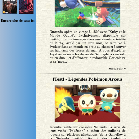
Encore plus de tests
ici
Nintendo opère un virage à 180° avec "Kirby et le
Monde Oublié". Exclusivement disponible sur
Switch, il nous immerge dans une aventure inédite
où Kirby, avalé par un trou noir, se retrouve à
évoluer dans un monde en proie au chaos et à sauver
ses habitants des forces du mal. A vous d'explorer
Joy-Con en main les décors de Naturaplena - en solo
ou en duo - et d'affronter le redoutable Goricolosse
et sa "meu...
en savoir +
[Test] - Légendes Pokémon Arceus
Incontournable sur consoles Nintendo, la série de
jeux vidéo "Pokémon" a séduit des millions de
joueurs sur plusieurs générations (de la GameBoy à
la Nintendo Switch). Au fil des évolutions