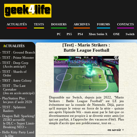
ACTUALITÉS
TESTS
DOSSIERS
ARCHIVES
FORUMS
CONTACTS
PC
PS5
PS4
Xbox Series X
ONE
Switch
[Test] - Mario Strikers :
ACTUALITÉS
Battle League Football
- TEST : Ground Branch
- TEST : Prime Monster
- TEST : Deep Corp
(Accès anticipé)
- TEST : Shards of
Order
- TRST : Astro Colony
- TEST : The Last
Caretaker
(Jeu en accès anticipé)
Disponible sur Switch, depuis juin 2022, "Mario
- PlayStation Plus :
Strikers : Battle League Football" est LE jeu
les jeux d’août 2026
évènement sur la console de Nintendo. Déjà, parce
- TEST : Splatoon
qu'il marque le retour en force de la série - quinze
Raiders
ans après l'épisode Wii - mais aussi par le fait que ce
divertissement est propice à se divertir entre amis (ce
- Dragon Ball: Sparking!
qui est parfait, à l'approche des vacances d'été). Plus
ZERO accueille
simple d'accès que son prédécesseur, tout en ...
le DLC « Super Limit-
Breaking NEO »
en savoir +
- Hello Kitty Party Land
: la fête