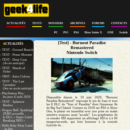
ACTUALITÉS
TESTS
DOSSIERS
ARCHIVES
FORUMS
CONTACTS
PC
PS5
PS4
Xbox Series X
ONE
Switch
[Test] - Burnout Paradise
ACTUALITÉS
Remastered
- TEST : Ground Branch
Nintendo Switch
- TEST : Prime Monster
- TEST : Deep Corp
(Accès anticipé)
- TEST : Shards of
Order
- TRST : Astro Colony
- TEST : The Last
Caretaker
(Jeu en accès anticipé)
- PlayStation Plus :
les jeux d’août 2026
Disponible depuis le 19 juin 2020, "Burnout
Paradise Remastered" regroupe le jeu de base et tous
- TEST : Splatoon
les 8 DLC de "Year of Paradise" dont l'immense île
Raiders
de Big Surf Island. Comme en 2018 sur PS4 et Xbox
- Dragon Ball: Sparking!
One, le plaisir est immédiat avec une prise en matin
ZERO accueille
intuitive toujours aussi "arcade". Les graphismes de
le DLC « Super Limit-
ce remake HD supportent un affichage HD et à à 60
Breaking NEO »
images/seconde, qui font honneur à la console
hybride de...
- Hello Kitty Party Land
: la fête