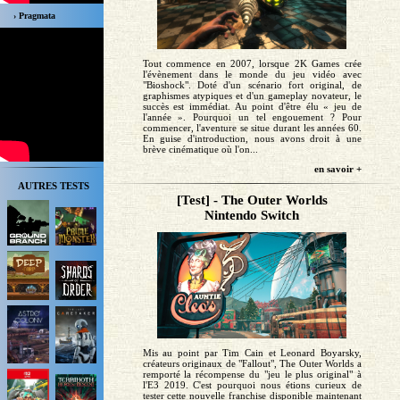
› Pragmata
Tout commence en 2007, lorsque 2K Games crée
l'évènement dans le monde du jeu vidéo avec
"Bioshock". Doté d'un scénario fort original, de
graphismes atypiques et d'un gameplay novateur, le
succès est immédiat. Au point d'être élu « jeu de
l'année ». Pourquoi un tel engouement ? Pour
commencer, l'aventure se situe durant les années 60.
En guise d'introduction, nous avons droit à une
brève cinématique où l'on...
en savoir +
AUTRES TESTS
[Test] - The Outer Worlds
Nintendo Switch
Mis au point par Tim Cain et Leonard Boyarsky,
créateurs originaux de "Fallout", The Outer Worlds a
remporté la récompense du "jeu le plus original" à
l'E3 2019. C'est pourquoi nous étions curieux de
tester cette nouvelle franchise disponible maintenant