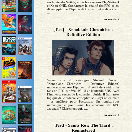
sur Nintendo Switch, après les versions PlayStation4
et Xbox ONE. Connaissant la qualité des RPG solos,
développés par l'équipe d'Obsidian qui a déjà à son
...
en savoir +
[Test] - Xenoblade Chronicles :
Definitive Edition
Valeur sûre du catalogue Nintendo Switch,
"Xenoblade Chronicles : Definitive Edition"
modernise encore l'épopée qui avait déjà séduit les
fans de RPG sur Wii, Wii U et Nintendo 3DS. Avec
l’immense succès de la console hybride, il était assez
logique de le redécouvrir optimisé - JoyCon en main
- et amélioré pour l'occasion. Un rendez-vous
immanquable pour tous les amateurs de RPG
Japonais ? Clairement oui, c...
en savoir +
[Test] - Saints Row The Third :
Remastered