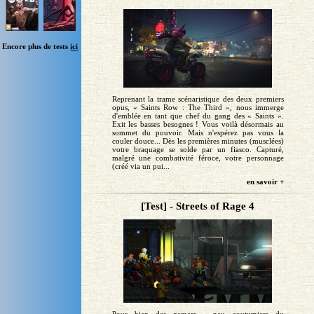
Encore plus de tests
ici
Reprenant la trame scénaristique des deux premiers
opus, « Saints Row : The Third », nous immerge
d'emblée en tant que chef du gang des « Saints ».
Exit les basses besognes ! Vous voilà désormais au
sommet du pouvoir. Mais n'espérez pas vous la
couler douce... Dès les premières minutes (musclées)
votre braquage se solde par un fiasco. Capturé,
malgré une combativité féroce, votre personnage
(créé via un pui...
en savoir +
[Test] - Streets of Rage 4