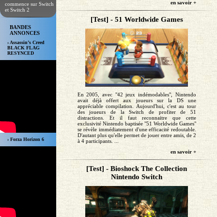
en savoir +
commence sur Switch
et Switch 2
[Test] - 51 Worldwide Games
BANDES
ANNONCES
› Assassin’s Creed
BLACK FLAG
RESYNCED
En 2005, avec "42 jeux indémodables", Nintendo
avait déjà offert aux joueurs sur la DS une
appréciable compilation. Aujourd'hui, c'est au tour
des joueurs de la Switch de profiter de 51
distractions. Et il faut reconnaitre que cette
exclusivité Nintendo baptisée "51 Worldwide Games"
se révèle immédiatement d'une efficacité redoutable.
D'autant plus qu'elle permet de jouer entre amis, de 2
› Forza Horizon 6
à 4 participants. ...
en savoir +
[Test] - Bioshock The Collection
Nintendo Switch