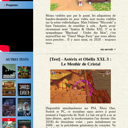
› Pragmata
Moins visibles que par le passé, les adapations de
bandes-dessinées en jeux vidéo sont moins visibles
sur la scène vidéoludique. Mais l'éditeur "Microids" a
bien l'intention de remédier à cela... Après avoir
récemment testé "Astérix & Obélix XXL 3" et le
sympathique "Blacksad : Under the Skin", c'est
aujourd'hui sur "Titeuf Mega Party" que nous allons
nous pencher... Il y aura aussi, en 2020 - toujours
sous...
en savoir +
[Test] - Astérix et Obélix XXL 3 :
AUTRES TESTS
Le Menhir de Cristal
Disponible simultanément sur PS4, Xbox One,
Switch et PC, ce troisième opus arrive à point
nommé à l'approche de Noël. Le fait est qu'il a su se
faire désirer, après la modernisation l'an dernier (fin
2018) du deuxième volet - paru initialement en
2006 - sur la précédente génération de consoles. Vu