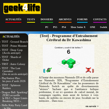
ACTUALITÉS
TESTS
DOSSIERS
ARCHIVES
FORUMS
CONTACTS
PC
PS5
PS4
Xbox Series X
ONE
Switch
[Test] - Programme d’Entraînement
ACTUALITÉS
Cérébral du Dr Kawashima
- TEST : Ground Branch
- TEST : Prime Monster
- TEST : Deep Corp
(Accès anticipé)
- TEST : Shards of
Order
- TRST : Astro Colony
- TEST : The Last
Caretaker
(Jeu en accès anticipé)
A l'instar des moutures Nintendo DS et de celle parue
- PlayStation Plus :
sur Nintendo 3DS, "Programme d’Entraînement
les jeux d’août 2026
Cérébral du Dr Kawashima" vise les possesseurs de
- TEST : Splatoon
Nintendo Switch en quête de divertissements
Raiders
"sérieux". Sachant que si l'ambiance ludique
prédomine, il est ici question de calcul mental, de
- Dragon Ball: Sparking!
comptages rapides, mais aussi de lecture à voix
ZERO accueille
haute, de sudoku ou encore de jeux focalisés sur la
le DLC « Super Limit-
mémoire... Dans tous ...
Breaking NEO »
- Hello Kitty Party Land
en savoir +
: la fête