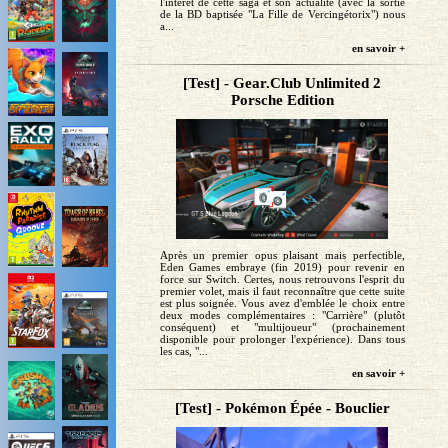
l'intérêt de cette saga et son actualité (avec la sortie
de la BD baptisée "La Fille de Vercingétorix") nous
a...
en savoir +
[Test] - Gear.Club Unlimited 2
Porsche Edition
Après un premier opus plaisant mais perfectible,
Eden Games embraye (fin 2019) pour revenir en
force sur Switch. Certes, nous retrouvons l'esprit du
premier volet, mais il faut reconnaître que cette suite
est plus soignée. Vous avez d'emblée le choix entre
deux modes complémentaires : "Carrière" (plutôt
conséquent) et "multijoueur" (prochainement
disponible pour prolonger l'expérience). Dans tous
les cas, "...
en savoir +
[Test] - Pokémon Épée - Bouclier