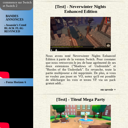
commence sur Switch
et Switch 2
[Test] - Neverwinter Nights
Enhanced Edition
BANDES
ANNONCES
› Assassin’s Creed
BLACK FLAG
RESYNCED
Nous avons testé Neverwinter Nights Enhanced
Edition à partir de la version Switch. Pour constater
que nous retrouvons le jeu de base agrémenté de ses
deux extensions ("Shadows of Undrentide" et
"Hordes of the Underdark". En revanche, toute la
partie multijoueur a été supprimée. De plus, si vous
ne voulez pas jouer en VO, notez qu'il est possible
de télécharger les voix et textes VF via un pack
› Forza Horizon 6
gratuit addi...
en savoir +
[Test] - Titeuf Mega Party