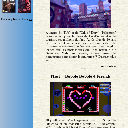
Encore plus de tests
ici
A l'instar de "Fifa" et de "Call of Duty", "Pokémon"
nous revient pour les fêtes de fin d'année afin de
satisfaire ses millions de fans. Après plus de 20 ans
de bons et loyaux services, ces jeux vidéo de
"capture de créatures" intéressent aussi bien les plus
jeunes que les nostalgiques qui l'ont pratiqué sur
GameBoy. Mais Pour autant, y a-t-il assez de
nouveautés pour éviter la saturation ? D'autant plus
av...
en savoir +
[Test] - Bubble Bobble 4 Friends
Disponible en téléchargement sur le eShop de
Nintendo et en magasins depuis le 19 novembre
2019, "Bubble Bobble 4 Friends" s'adresse aussi bien