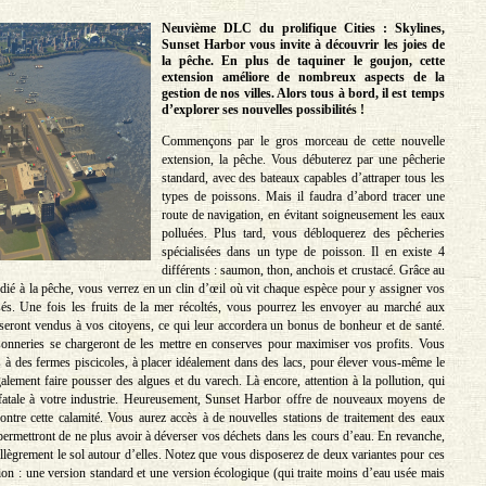
Neuvième DLC du prolifique Cities : Skylines,
Sunset Harbor vous invite à découvrir les joies de
la pêche. En plus de taquiner le goujon, cette
extension améliore de nombreux aspects de la
gestion de nos villes. Alors tous à bord, il est temps
d’explorer ses nouvelles possibilités !
Commençons par le gros morceau de cette nouvelle
extension, la pêche. Vous débuterez par une pêcherie
standard, avec des bateaux capables d’attraper tous les
types de poissons. Mais il faudra d’abord tracer une
route de navigation, en évitant soigneusement les eaux
polluées. Plus tard, vous débloquerez des pêcheries
spécialisées dans un type de poisson. Il en existe 4
différents : saumon, thon, anchois et crustacé. Grâce au
édié à la pêche, vous verrez en un clin d’œil où vit chaque espèce pour y assigner vos
sés. Une fois les fruits de la mer récoltés, vous pourrez les envoyer au marché aux
 seront vendus à vos citoyens, ce qui leur accordera un bonus de bonheur et de santé.
onneries se chargeront de les mettre en conserves pour maximiser vos profits. Vous
s à des fermes piscicoles, à placer idéalement dans des lacs, pour élever vous-même le
alement faire pousser des algues et du varech. Là encore, attention à la pollution, qui
 fatale à votre industrie. Heureusement, Sunset Harbor offre de nouveaux moyens de
ntre cette calamité. Vous aurez accès à de nouvelles stations de traitement des eaux
permettront de ne plus avoir à déverser vos déchets dans les cours d’eau. En revanche,
allègrement le sol autour d’elles. Notez que vous disposerez de deux variantes pour ces
tion : une version standard et une version écologique (qui traite moins d’eau usée mais