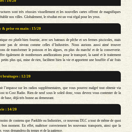
s : 14/20
ructures sont très réussies visuellement et les nouvelles cartes offrent de magnifiques
ablir nos villes. Globalement, le résultat est un vrai régal pour les yeux.
& prise en main : 15/20
utique est plutôt bien fournie, avec ses bateaux de pêche et ses fermes piscicoles, mais
onte pas de niveau comme celles d’Industries. Nous aurions aussi aimé trouver
ons de transformer le poisson et les algues, en plus du marché et de la conserverie.
fre également de nombreuses améliorations pour le transport, la santé et le traitement
petits plus qui, mine de rien, facilitent bien la vie et apportent une bouffée d’air frais
t bruitages : 12/20
it l’impasse sur les radios supplémentaires, que vous pourrez malgré tout obtenir via
st to Cost Radio. Rien de neuf sous le soleil donc, vous devrez vous contenter de la
 de base, déjà très bonne au demeurant.
vie : 14/20
moins de contenu que Parklife ou Industries, ce nouveau DLC a tout de même de quoi
bon moment. En effet, maîtriser correctement les nouveaux transports, ainsi que la
ie, vous demandera du temps et de la patience.