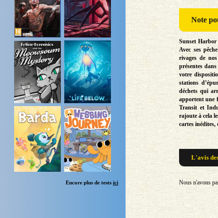
Note
pou
Sunset Harbor 
Avec ses pêcher
rivages de nos
présentes dans 
votre disposit
stations d’épu
déchets qui ar
apportent une f
Transit et Ind
rajoute à cela l
cartes inédites
L'avis de
Nous n'avons pas 
Encore plus de tests
ici