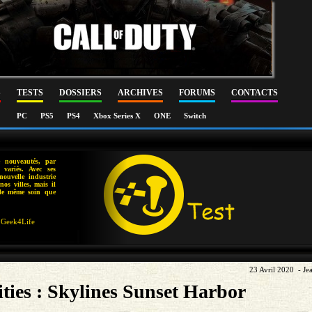
S
TESTS
DOSSIERS
ARCHIVES
FORUMS
CONTACTS
PC
PS5
PS4
Xbox Series X
ONE
Switch
 nouveautés, par
 variés. Avec ses
 nouvelle industrie
nos villes, mais il
 le même soin que
Geek4Life
23 Avril 2020 - Je
ities : Skylines Sunset Harbor