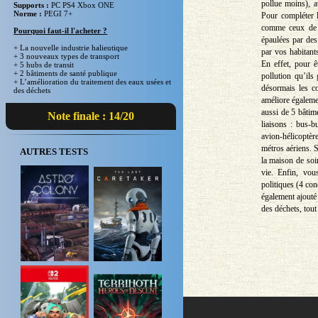
pollue moins), a
Supports :
PC PS4 Xbox ONE
Norme :
PEGI 7+
Pour compléter l
comme ceux de b
Pourquoi faut-il l'acheter ?
épaulées par des
+ La nouvelle industrie halieutique
par vos habitants
+ 3 nouveaux types de transport
En effet, pour ê
+ 5 hubs de transit
+ 2 bâtiments de santé publique
pollution qu’ils
+ L’amélioration du traitement des eaux usées et
désormais les co
des déchets
améliore égalemen
aussi de 5 bâtim
Note finale : 14/20
liaisons : bus-b
avion-hélicoptère
métros aériens. S
AUTRES TESTS
la maison de soi
vie. Enfin, vou
politiques (4 con
également ajouté 
des déchets, tout