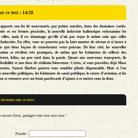
r ce test : 14/20
apporte son lot de nouveautés, par petites touches, dans des domaines variés.
ies et ses fermes piscicoles, la nouvelle industrie halieutique redynamise les
 villes, mais il est dommage qu’elle n’ait pas reçue le même soin que celles
Indusries. En effet, vous ne pourrez pas la faire monter de niveau et n’aurez à
ion que deux façons de transformer votre poisson. De leur côté, les nouvelles
ration se révèlent très pratiques, de même que les bâtiments de collecte des
rivent, hélas, un peu tard dans la partie. Quant aux nouveaux transports, ils
lexibilité et une dose de réalisme bienvenue. Certes, si vous possédez déjà Mass
ustries, Sunset Harbor pourra vous sembler plutôt dispensable. Mais si l'on
es nouvelles politiques, les bâtiments de santé publique, le centre d’aviation, et les
, on se retrouve avec un beau patchwork d’ajouts à se mettre sous la dent.
s lecteurs sur
ce test :
encore d'avis, partagez votre avis avec tous !
Pseudo :