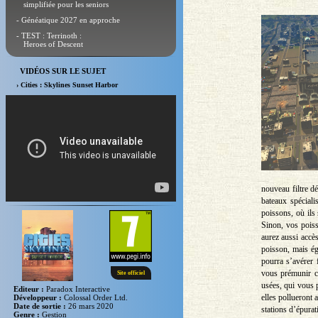
simplifiée pour les seniors
- Généatique 2027 en approche
- TEST : Terrinoth :
Heroes of Descent
VIDÉOS SUR LE SUJET
› Cities : Skylines Sunset Harbor
nouveau filtre d
bateaux spéciali
poissons, où ils
Sinon, vos poiss
aurez aussi accè
poisson, mais ég
pourra s’avérer
vous prémunir co
Site officiel
usées, qui vous 
Editeur :
Paradox Interactive
elles pollueront 
Développeur :
Colossal Order Ltd.
Date de sortie :
26 mars 2020
stations d’épura
Genre :
Gestion