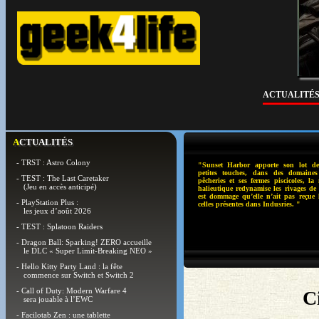
ACTUALITÉ
ACTUALITÉS
- TRST : Astro Colony
"Sunset Harbor apporte son lot de
petites touches, dans des domaines
- TEST : The Last Caretaker
pêcheries et ses fermes piscicoles, la
(Jeu en accès anticipé)
halieutique redynamise les rivages de 
est dommage qu’elle n’ait pas reçue
- PlayStation Plus :
celles présentes dans Indusries. "
les jeux d’août 2026
- TEST : Splatoon Raiders
- Dragon Ball: Sparking! ZERO accueille
le DLC « Super Limit-Breaking NEO »
- Hello Kitty Party Land : la fête
commence sur Switch et Switch 2
- Call of Duty: Modern Warfare 4
C
sera jouable à l’EWC
- Facilotab Zen : une tablette