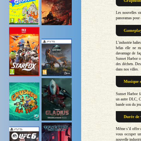
Graphisme
Les nouvelles st
panoramas pour ét
Gameplay 
L’industrie halie
hélas elle ne m
davantage de faç
Sunset Harbor of
des déchets. Des 
dans nos villes.
Musique e
Sunset Harbor fa
un autre DLC, Co
bande son du jeu
Durée de 
Même s’il offre 
vous occuper un 
nouvelle industr