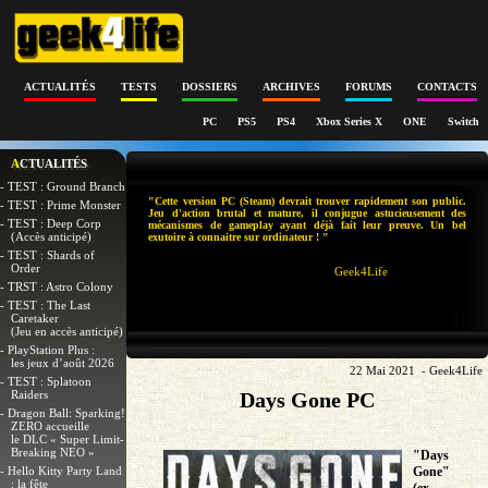
ACTUALITÉS
TESTS
DOSSIERS
ARCHIVES
FORUMS
CONTACTS
PC
PS5
PS4
Xbox Series X
ONE
Switch
ACTUALITÉS
- TEST : Ground Branch
"Cette version PC (Steam) devrait trouver rapidement son public.
- TEST : Prime Monster
Jeu d'action brutal et mature, il conjugue astucieusement des
- TEST : Deep Corp
mécanismes de gameplay ayant déjà fait leur preuve. Un bel
(Accès anticipé)
exutoire à connaitre sur ordinateur ! "
- TEST : Shards of
Order
Geek4Life
- TRST : Astro Colony
- TEST : The Last
Caretaker
(Jeu en accès anticipé)
- PlayStation Plus :
les jeux d’août 2026
22 Mai 2021 - Geek4Life
- TEST : Splatoon
Raiders
Days Gone PC
- Dragon Ball: Sparking!
ZERO accueille
le DLC « Super Limit-
Breaking NEO »
"Days
- Hello Kitty Party Land
Gone"
: la fête