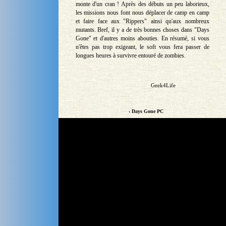
monte d'un cran ! Après des débuts un peu laborieux,
les missions nous font nous déplacer de camp en camp
et faire face aux "Rippers" ainsi qu'aux nombreux
mutants. Bref, il y a de très bonnes choses dans "Days
Gone" et d'autres moins abouties. En résumé, si vous
n'êtes pas trop exigeant, le soft vous fera passer de
longues heures à survivre entouré de zombies.
Geek4Life
› Days Gone PC