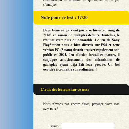
s’ennuyer.
Note
pour ce test : 17/20
Days Gone ne parvient pas à se hisser au rang de
"Hit" en raison de multiples défauts. Toutefois, le
résultat reste plus qu'honorable. Le jeu de Sony
PlayStation nous a bien divertis sur PS4 et cette
version PC (Steam) devrait trouver rapidement son
public en 2021. Jeu d'action brutal et mature, il
conjugue astucieusement des mécanismes de
gameplay ayant déjà fait leur preuve. Un bel
exutoire à connaitre sur ordinateur !
L'avis des lecteurs sur
ce test :
Nous n'avons pas encore d'avis, partagez votre avis
avec tous !
Pseudo :