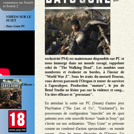
(ex-
commence sur Switch
et Switch 2
VIDÉOS SUR LE
SUJET
› Days Gone PC
exclusivité PS4) est maintenant disponible sur PC et
nous immerge dans un monde ravagé, rappelant
celui de "The Walking Dead". Les zombies sont
nombreux et évoluent en hordes, à l'instar de
"World War Z". Sous les traits du motard Deacon,
vous devrez parcourir l'Oregon et tenter de survivre
Editeur :
à l'apocalypse. Production "mature", le jeu de
Bend Studio ne lésine pas sur la violence et sang...
Un titre efficace et "percutant".
En attendant la sortie sur PC (Steam) d'autres jeux
PlayStation ("The Last of Us", "Uncharted"), les
possesseurs de configuration "musclée" ont de quoi
patienter avec cette nouvelle licence "made in Sony" qui
s'invite sur nos ordinateurs. "Days Gone" se présente
comme un condensé d'action spectaculaire - en monde
ouvert - dans les terres dévastées de l'Oregon. Un