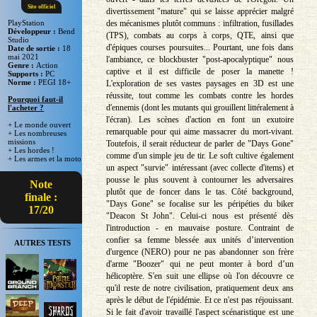
Site officiel
divertissement "mature" qui se laisse apprécier malgré
des mécanismes plutôt communs : infiltration, fusillades
PlayStation
Développeur :
Bend
(TPS), combats au corps à corps, QTE, ainsi que
Studio
d'épiques courses poursuites... Pourtant, une fois dans
Date de sortie :
18
mai 2021
l'ambiance, ce blockbuster "post-apocalyptique" nous
Genre :
Action
captive et il est difficile de poser la manette !
Supports :
PC
Norme :
PEGI 18+
L'exploration de ses vastes paysages en 3D est une
réussite, tout comme les combats contre les hordes
Pourquoi faut-il
d'ennemis (dont les mutants qui grouillent littéralement à
l'acheter ?
l'écran). Les scènes d'action en font un exutoire
+ Le monde ouvert
remarquable pour qui aime massacrer du mort-vivant.
+ Les nombreuses
missions
Toutefois, il serait réducteur de parler de "Days Gone"
+ Les hordes !
comme d'un simple jeu de tir. Le soft cultive également
+ Les armes et la moto
un aspect "survie" intéressant (avec collecte d'items) et
pousse le plus souvent à contourner les adversaires
Note
plutôt que de foncer dans le tas. Côté background,
finale :
"Days Gone" se focalise sur les péripéties du biker
17/20
"Deacon St John". Celui-ci nous est présenté dès
l'introduction - en mauvaise posture. Contraint de
confier sa femme blessée aux unités d’intervention
AUTRES TESTS
d'urgence (NERO) pour ne pas abandonner son frère
d'arme "Boozer" qui ne peut monter à bord d’un
hélicoptère. S'en suit une ellipse où l'on découvre ce
qu'il reste de notre civilisation, pratiquement deux ans
après le début de l'épidémie. Et ce n'est pas réjouissant.
Si le fait d'avoir travaillé l'aspect scénaristique est une