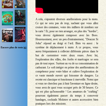
A cela, s'ajoutent diverses améliorations pour la moto.
Ce qui ne sera pas de trop, sachant que vous allez
croiser des centaines, voire des milliers de zombies sur
la carte ! Et, pour ne rien arranger, en plus des "hordes",
vous devrez également composer avec les Boss.
Heureusement, avec un peu d'entrainement, "Deacon St
John" répond au doigt et l’œil. Bien vu aussi : le
système de déplacement à moto. A ce propos, vous
Encore plus de tests
ici
aurez fréquemment à collecter différents pièces dans le
but de customiser votre deux roues. Avec lui,
l'exploration des villes, des forêts et marécages se sera
pas de tout repos. Surtout au vu de sa consommation de
carburant. Le soft intègre en prime des améliorations de
compétence pour votre biker et cultive l'exploration de
ce vaste monde ouvert qui foisonne de dangers. La
recette est classique et fonctionne à merveille. Notez que
si vous ne cherchez pas à finir l'aventure en ligne droite,
vous avez de quoi vous occuper près de 50 heures. Ce
qui est plus qu'honorable ! Les amateurs de "crafting"
pourront également passer du temps à concevoir
bandages, cocktails Molotov et autres accessoires bien
pratiques lors des missions.