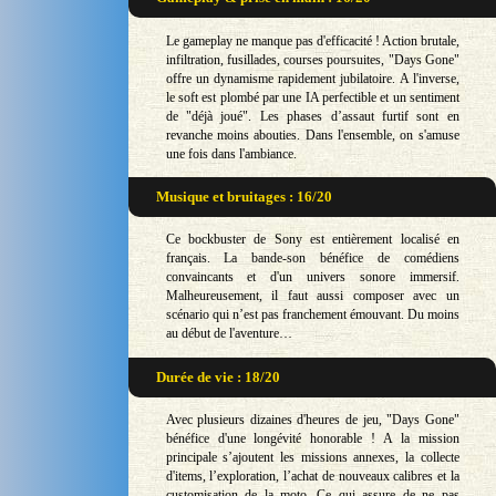
Le gameplay ne manque pas d'efficacité ! Action brutale,
infiltration, fusillades, courses poursuites, "Days Gone"
offre un dynamisme rapidement jubilatoire. A l'inverse,
le soft est plombé par une IA perfectible et un sentiment
de "déjà joué". Les phases d’assaut furtif sont en
revanche moins abouties. Dans l'ensemble, on s'amuse
une fois dans l'ambiance.
Musique et bruitages : 16/20
Ce bockbuster de Sony est entièrement localisé en
français. La bande-son bénéfice de comédiens
convaincants et d'un univers sonore immersif.
Malheureusement, il faut aussi composer avec un
scénario qui n’est pas franchement émouvant. Du moins
au début de l'aventure…
Durée de vie : 18/20
Avec plusieurs dizaines d'heures de jeu, "Days Gone"
bénéfice d'une longévité honorable ! A la mission
principale s’ajoutent les missions annexes, la collecte
d'items, l’exploration, l’achat de nouveaux calibres et la
customisation de la moto. Ce qui assure de ne pas