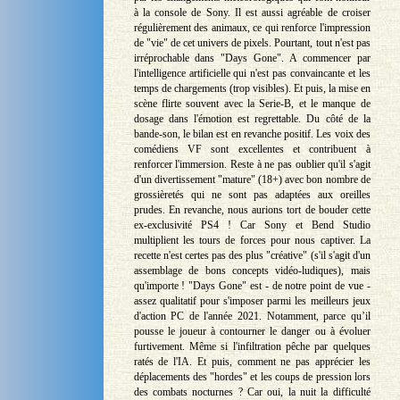
à la console de Sony. Il est aussi agréable de croiser
régulièrement des animaux, ce qui renforce l'impression
de "vie" de cet univers de pixels. Pourtant, tout n'est pas
irréprochable dans "Days Gone". A commencer par
l'intelligence artificielle qui n'est pas convaincante et les
temps de chargements (trop visibles). Et puis, la mise en
scène flirte souvent avec la Serie-B, et le manque de
dosage dans l'émotion est regrettable. Du côté de la
bande-son, le bilan est en revanche positif. Les voix des
comédiens VF sont excellentes et contribuent à
renforcer l'immersion. Reste à ne pas oublier qu'il s'agit
d'un divertissement "mature" (18+) avec bon nombre de
grossièretés qui ne sont pas adaptées aux oreilles
prudes. En revanche, nous aurions tort de bouder cette
ex-exclusivité PS4 ! Car Sony et Bend Studio
multiplient les tours de forces pour nous captiver. La
recette n'est certes pas des plus "créative" (s'il s'agit d'un
assemblage de bons concepts vidéo-ludiques), mais
qu'importe ! "Days Gone" est - de notre point de vue -
assez qualitatif pour s'imposer parmi les meilleurs jeux
d'action PC de l'année 2021. Notamment, parce qu’il
pousse le joueur à contourner le danger ou à évoluer
furtivement. Même si l'infiltration pêche par quelques
ratés de l'IA. Et puis, comment ne pas apprécier les
déplacements des "hordes" et les coups de pression lors
des combats nocturnes ? Car oui, la nuit la difficulté