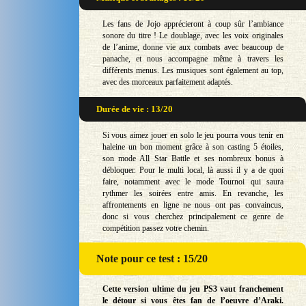
Les fans de Jojo apprécieront à coup sûr l’ambiance
sonore du titre ! Le doublage, avec les voix originales
de l’anime, donne vie aux combats avec beaucoup de
panache, et nous accompagne même à travers les
différents menus. Les musiques sont également au top,
avec des morceaux parfaitement adaptés.
Durée de vie : 13/20
Si vous aimez jouer en solo le jeu pourra vous tenir en
haleine un bon moment grâce à son casting 5 étoiles,
son mode All Star Battle et ses nombreux bonus à
débloquer. Pour le multi local, là aussi il y a de quoi
faire, notamment avec le mode Tournoi qui saura
rythmer les soirées entre amis. En revanche, les
affrontements en ligne ne nous ont pas convaincus,
donc si vous cherchez principalement ce genre de
compétition passez votre chemin.
Note
pour ce test : 15/20
Cette version ultime du jeu PS3 vaut franchement
le détour si vous êtes fan de l’oeuvre d’Araki.