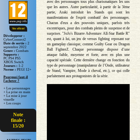
avec des personnages tous plus charismatiques les uns
que les autres. Autre particularité, à partir de la 3ème
partie, Araki introduit les Stands qui sont les
manifestations de l'esprit combatif des personnages.
Chacun d'eux a des pouvoirs uniques, parfois très
excentriques, pour des combats pleins de suspense et de
Site officiel
surprises. "JoJo's Bizarre Adventure: All-Star Battle R"
Développeur :
est, quant à lui, un jeu de versus fighting reposant sur
CyberConnect2
Date de sortie :
2
un gameplay classique, comme Guilty Gear ou Dragon
septembre 2022
Ball FighterZ. Chaque personnage dispose d’une
Genre :
Combats
attaque faible, moyenne et forte, avec en plus une
Supports :
PC PS4 PS5
capacité spéciale. Cette dernière change en fonction du
XBOX Switch
type de personnage (manipulateur de l’Onde, utilisateur
Joueurs :
1-2
Norme :
PEGI 12+
de Stand, Vampire, Mode à cheval, etc.), ce qui colle
parfaitement aux protagonistes de la série.
Pourquoi faut-il
l'acheter ?
+ Les personnages
+ La prise en main
+ La mise à jour
visuelle
+ Les coups
Note
finale :
15/20