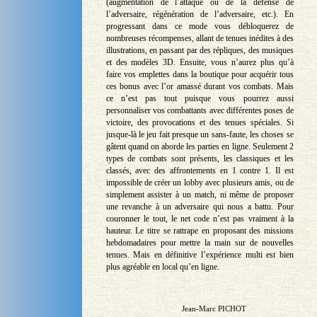
(augmentation de l’attaque ou de la défense de
l’adversaire, régénération de l’adversaire, etc.). En
progressant dans ce mode vous débloquerez de
nombreuses récompenses, allant de tenues inédites à des
illustrations, en passant par des répliques, des musiques
et des modèles 3D. Ensuite, vous n’aurez plus qu’à
faire vos emplettes dans la boutique pour acquérir tous
ces bonus avec l’or amassé durant vos combats. Mais
ce n’est pas tout puisque vous pourrez aussi
personnaliser vos combattants avec différentes poses de
victoire, des provocations et des tenues spéciales. Si
jusque-là le jeu fait presque un sans-faute, les choses se
gâtent quand on aborde les parties en ligne. Seulement 2
types de combats sont présents, les classiques et les
classés, avec des affrontements en 1 contre 1. Il est
impossible de créer un lobby avec plusieurs amis, ou de
simplement assister à un match, ni même de proposer
une revanche à un adversaire qui nous a battu. Pour
couronner le tout, le net code n’est pas vraiment à la
hauteur. Le titre se rattrape en proposant des missions
hebdomadaires pour mettre la main sur de nouvelles
tenues. Mais en définitive l’expérience multi est bien
plus agréable en local qu’en ligne.
Jean-Marc PICHOT