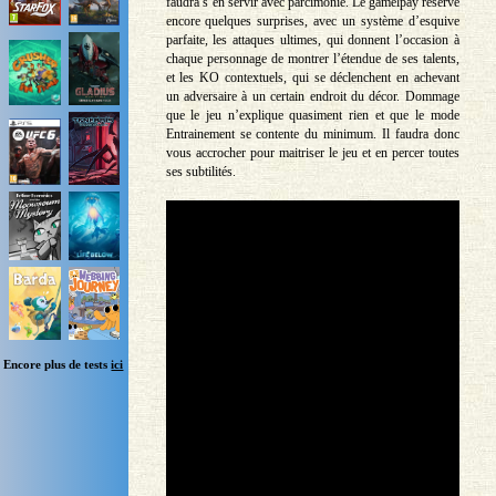
faudra s’en servir avec parcimonie. Le gamelpay réserve
encore quelques surprises, avec un système d’esquive
parfaite, les attaques ultimes, qui donnent l’occasion à
chaque personnage de montrer l’étendue de ses talents,
et les KO contextuels, qui se déclenchent en achevant
un adversaire à un certain endroit du décor. Dommage
que le jeu n’explique quasiment rien et que le mode
Entrainement se contente du minimum. Il faudra donc
vous accrocher pour maitriser le jeu et en percer toutes
ses subtilités.
Encore plus de tests
ici