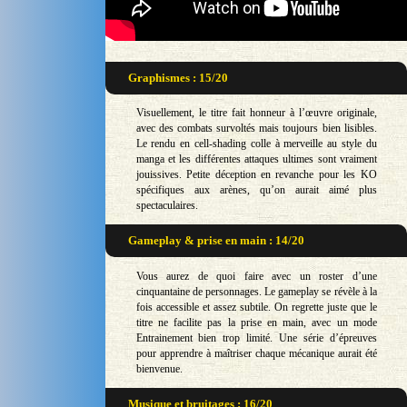
Graphismes : 15/20
Visuellement, le titre fait honneur à l’œuvre originale,
avec des combats survoltés mais toujours bien lisibles.
Le rendu en cell-shading colle à merveille au style du
manga et les différentes attaques ultimes sont vraiment
jouissives. Petite déception en revanche pour les KO
spécifiques aux arènes, qu’on aurait aimé plus
spectaculaires.
Gameplay & prise en main : 14/20
Vous aurez de quoi faire avec un roster d’une
cinquantaine de personnages. Le gameplay se révèle à la
fois accessible et assez subtile. On regrette juste que le
titre ne facilite pas la prise en main, avec un mode
Entrainement bien trop limité. Une série d’épreuves
pour apprendre à maîtriser chaque mécanique aurait été
bienvenue.
Musique et bruitages : 16/20