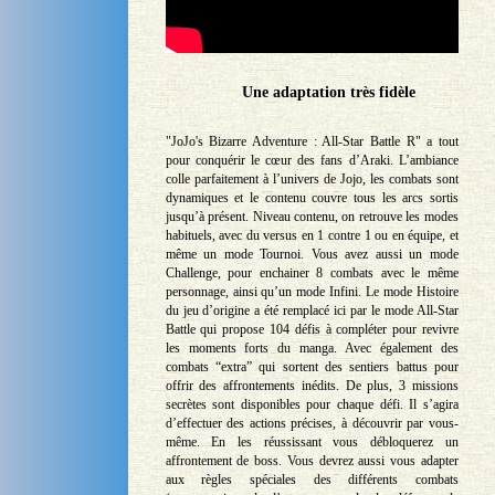
Une adaptation très fidèle
"JoJo's Bizarre Adventure : All-Star Battle R" a tout
pour conquérir le cœur des fans d’Araki. L’ambiance
colle parfaitement à l’univers de Jojo, les combats sont
dynamiques et le contenu couvre tous les arcs sortis
jusqu’à présent. Niveau contenu, on retrouve les modes
habituels, avec du versus en 1 contre 1 ou en équipe, et
même un mode Tournoi. Vous avez aussi un mode
Challenge, pour enchainer 8 combats avec le même
personnage, ainsi qu’un mode Infini. Le mode Histoire
du jeu d’origine a été remplacé ici par le mode All-Star
Battle qui propose 104 défis à compléter pour revivre
les moments forts du manga. Avec également des
combats “extra” qui sortent des sentiers battus pour
offrir des affrontements inédits. De plus, 3 missions
secrètes sont disponibles pour chaque défi. Il s’agira
d’effectuer des actions précises, à découvrir par vous-
même. En les réussissant vous débloquerez un
affrontement de boss. Vous devrez aussi vous adapter
aux règles spéciales des différents combats