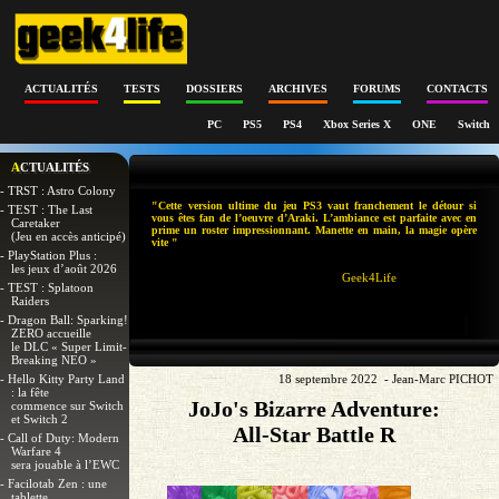
ACTUALITÉS
TESTS
DOSSIERS
ARCHIVES
FORUMS
CONTACTS
PC
PS5
PS4
Xbox Series X
ONE
Switch
ACTUALITÉS
- TRST : Astro Colony
"Cette version ultime du jeu PS3 vaut franchement le détour si
- TEST : The Last
vous êtes fan de l’oeuvre d’Araki. L’ambiance est parfaite avec en
Caretaker
prime un roster impressionnant. Manette en main, la magie opère
(Jeu en accès anticipé)
vite "
- PlayStation Plus :
les jeux d’août 2026
Geek4Life
- TEST : Splatoon
Raiders
- Dragon Ball: Sparking!
ZERO accueille
le DLC « Super Limit-
Breaking NEO »
- Hello Kitty Party Land
18 septembre 2022 - Jean-Marc PICHOT
: la fête
JoJo's Bizarre Adventure:
commence sur Switch
et Switch 2
All-Star Battle R
- Call of Duty: Modern
Warfare 4
sera jouable à l’EWC
- Facilotab Zen : une
tablette