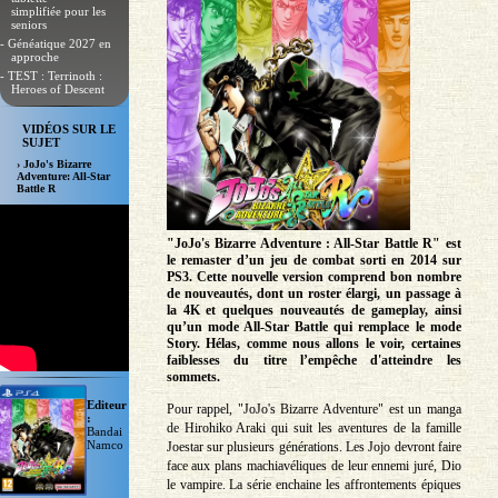
simplifiée pour les
seniors
- Généatique 2027 en
approche
- TEST : Terrinoth :
Heroes of Descent
VIDÉOS SUR LE
SUJET
› JoJo's Bizarre
Adventure: All-Star
Battle R
"JoJo's Bizarre Adventure : All-Star Battle R" est
le remaster d’un jeu de combat sorti en 2014 sur
PS3. Cette nouvelle version comprend bon nombre
de nouveautés, dont un roster élargi, un passage à
la 4K et quelques nouveautés de gameplay, ainsi
qu’un mode All-Star Battle qui remplace le mode
Story. Hélas, comme nous allons le voir, certaines
faiblesses du titre l’empêche d'atteindre les
sommets.
Editeur
Pour rappel, "JoJo's Bizarre Adventure" est un manga
:
de Hirohiko Araki qui suit les aventures de la famille
Bandai
Namco
Joestar sur plusieurs générations. Les Jojo devront faire
face aux plans machiavéliques de leur ennemi juré, Dio
le vampire. La série enchaine les affrontements épiques