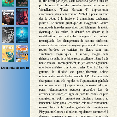
du fun offert par le jeu. Cette capacité à parler à tous les
profils reste l’une des grandes forces de la série.
Visuellement, "Forza Horizon 6" impressionne
énormément dans cette version 2026. On pense au train
des le début, à la fusée et à dynamisme totalement
jouissif. Le moteur graphique de Playground Games
continue de faire des merveilles. Les éclairages, la météo
dynamique, les reflets, la densité des décors et la
modélisation des véhicules atteignent un niveau
remarquable. Les changements de saisons renforcent
encore cette sensation de voyage permanent. Certaines
routes bordées de cerisiers en fleurs sont tout
simplement magnifiques. Et surtout, malgré cette
richesse visuelle, la lisibilité reste excellente même à très
haute vitesse. Techniquement, le jeu affiche également
une belle maîtrise. Sur Xbox Series X et PC haut de
Encore plus de tests
ici
gamme, la fluidité est particulièrement solide,
notamment en mode Performance 60 FPS. Les temps de
chargement sont très rapides et l’optimisation générale
inspire confiance. Quelques rares micro-saccades ou
petits ralentissements peuvent apparaître lors de
certaines transitions en ligne ou dans les zones les plus
chargées, un point remonté par plusieurs joueurs au
lancement. Mais dans l’ensemble, cela reste relativement
mineur face à la qualité globale de l’expérience.
Playground Games a d’ailleurs rapidement commencé à
déployer plusieurs correctifs, notamment autour de