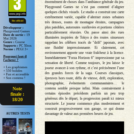
énormément de choses dans l’ambiance générale du jeu.
Playground Games ne s’est pas contenté d’aligner
quelques clichés visuels. Le studio a construit une carte
extrêmement variée, capable d’alterner zones urbaines
Site officiel
très denses, routes de montagne étroites, campagnes
plus paisibles, autoroutes surélevées et portions côtières
Développeur :
Playground Games
particulièrement réussies. On passe ainsi des rues
Date de sortie :
19
illuminées inspirées de Tokyo à des routes sinueuses
Mai 2026
Genre :
Course
rappelant les célèbres tracés de "drift" japonais, avec
Supports :
PC Xbox
une fluidité impressionnante. Et clairement, cet
Norme :
PEGI 3+
environnement apporte une vraie fraîcheur à la licence.
Pourquoi faut-il
Immédiatement "Forza Horizon 6" impressionne par sa
l'acheter ?
sensation de liberté. Comme toujours, le jeu laisse le
+ Les graphismes
joueur avancer à son rythme, et c’est précisément l’une
+ 550 bolides
des grandes forces de la saga. Courses classiques,
+ Fun et accessible
épreuves hors route, défis de vitesse, drift, exploration,
+ Son contenu !
photographie, événements communautaires… le
contenu semble presque infini. Mais contrairement à
Note
certains épisodes précédents parfois un peu trop
finale :
généreux dès le départ, la progression paraît ici mieux
18/20
structurée. Le joueur commence plus modestement et
construit progressivement son garage, ce qui donne
davantage de valeur aux premières heures de jeu.
AUTRES TESTS