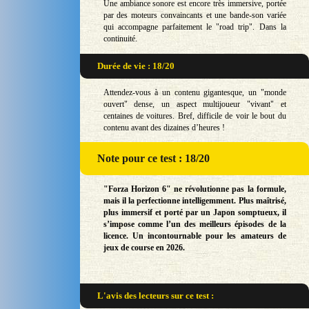
Une ambiance sonore est encore très immersive, portée
par des moteurs convaincants et une bande-son variée
qui accompagne parfaitement le "road trip". Dans la
continuité.
Durée de vie : 18/20
Attendez-vous à un contenu gigantesque, un "monde
ouvert" dense, un aspect multijoueur "vivant" et
centaines de voitures. Bref, difficile de voir le bout du
contenu avant des dizaines d’heures !
Note
pour ce test : 18/20
"Forza Horizon 6" ne révolutionne pas la formule,
mais il la perfectionne intelligemment. Plus maîtrisé,
plus immersif et porté par un Japon somptueux, il
s’impose comme l’un des meilleurs épisodes de la
licence. Un incontournable pour les amateurs de
jeux de course en 2026.
L'avis des lecteurs sur
ce test :