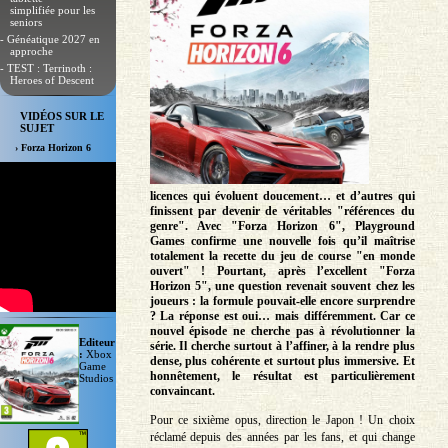
simplifiée pour les
seniors
- Généatique 2027 en
approche
- TEST : Terrinoth :
Heroes of Descent
VIDÉOS SUR LE
SUJET
› Forza Horizon 6
licences qui évoluent doucement… et d’autres qui
finissent par devenir de véritables "références du
genre". Avec "Forza Horizon 6", Playground
Games confirme une nouvelle fois qu’il maîtrise
totalement la recette du jeu de course "en monde
ouvert" ! Pourtant, après l’excellent "Forza
Horizon 5", une question revenait souvent chez les
joueurs : la formule pouvait-elle encore surprendre
? La réponse est oui… mais différemment. Car ce
nouvel épisode ne cherche pas à révolutionner la
Editeur
série. Il cherche surtout à l’affiner, à la rendre plus
:
Xbox
dense, plus cohérente et surtout plus immersive. Et
Game
honnêtement, le résultat est particulièrement
Studios
convaincant.
Pour ce sixième opus, direction le Japon ! Un choix
réclamé depuis des années par les fans, et qui change