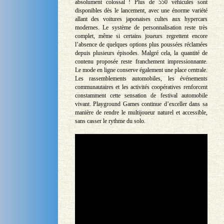
absolument colossal ! Plus de 550 véhicules sont
disponibles dès le lancement, avec une énorme variété
allant des voitures japonaises cultes aux hypercars
modernes. Le système de personnalisation reste très
complet, même si certains joueurs regrettent encore
l’absence de quelques options plus poussées réclamées
depuis plusieurs épisodes. Malgré cela, la quantité de
contenu proposée reste franchement impressionnante.
Le mode en ligne conserve également une place centrale.
Les rassemblements automobiles, les événements
communautaires et les activités coopératives renforcent
constamment cette sensation de festival automobile
vivant. Playground Games continue d’exceller dans sa
manière de rendre le multijoueur naturel et accessible,
sans casser le rythme du solo.