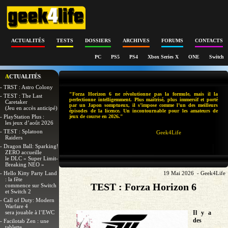
ACTUALITÉS
TESTS
DOSSIERS
ARCHIVES
FORUMS
CONTACTS
PC
PS5
PS4
Xbox Series X
ONE
Switch
ACTUALITÉS
- TRST : Astro Colony
"Forza Horizon 6 ne révolutionne pas la formule, mais il la
- TEST : The Last
perfectionne intelligemment. Plus maîtrisé, plus immersif et porté
Caretaker
par un Japon somptueux, il s’impose comme l’un des meilleurs
(Jeu en accès anticipé)
épisodes de la licence. Un incontournable pour les amateurs de
- PlayStation Plus :
jeux de course en 2026."
les jeux d’août 2026
- TEST : Splatoon
Geek4Life
Raiders
- Dragon Ball: Sparking!
ZERO accueille
le DLC « Super Limit-
Breaking NEO »
- Hello Kitty Party Land
19 Mai 2026 - Geek4Life
: la fête
TEST : Forza Horizon 6
commence sur Switch
et Switch 2
- Call of Duty: Modern
Warfare 4
sera jouable à l’EWC
Il y a
des
- Facilotab Zen : une
tablette