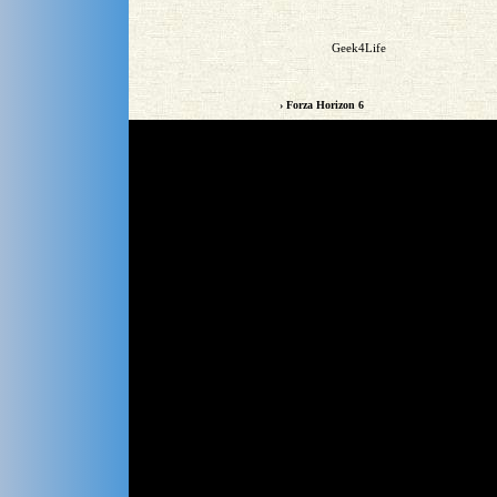
Geek4Life
› Forza Horizon 6