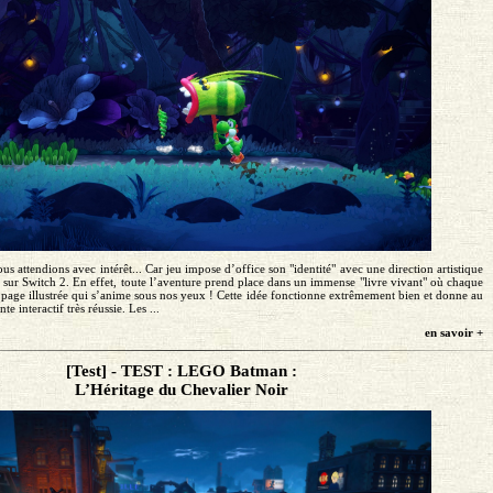
s attendions avec intérêt... Car jeu impose d’office son "identité" avec une direction artistique
sur Switch 2. En effet, toute l’aventure prend place dans un immense "livre vivant" où chaque
page illustrée qui s’anime sous nos yeux ! Cette idée fonctionne extrêmement bien et donne au
e interactif très réussie. Les ...
en savoir +
[Test] - TEST : LEGO Batman :
L’Héritage du Chevalier Noir