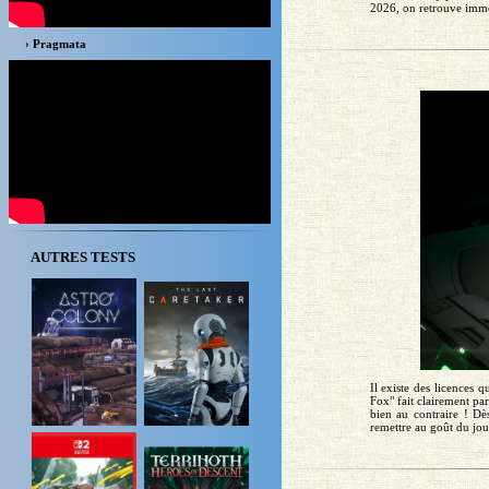
2026, on retrouve immédi
› Pragmata
AUTRES TESTS
Il existe des licences 
Fox" fait clairement par
bien au contraire ! Dè
remettre au goût du jour