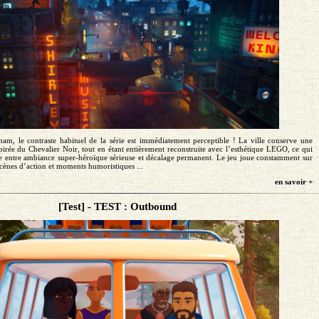
ham, le contraste habituel de la série est immédiatement perceptible ! La ville conserve une
irée du Chevalier Noir, tout en étant entièrement reconstruite avec l’esthétique LEGO, ce qui
 entre ambiance super-héroïque sérieuse et décalage permanent. Le jeu joue constamment sur
 scènes d’action et moments humoristiques ...
en savoir +
[Test] - TEST : Outbound