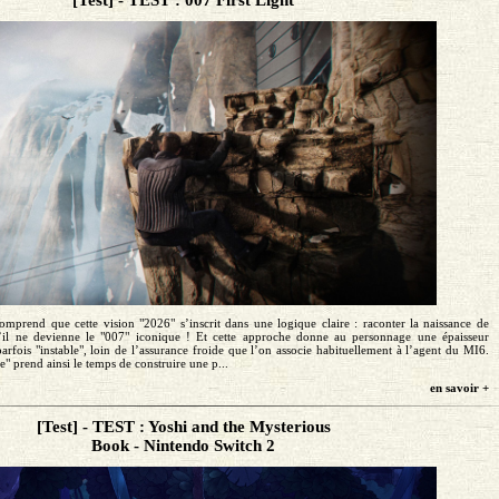
mprend que cette vision "2026" s’inscrit dans une logique claire : raconter la naissance de
il ne devienne le "007" iconique ! Et cette approche donne au personnage une épaisseur
 parfois "instable", loin de l’assurance froide que l’on associe habituellement à l’agent du MI6.
e" prend ainsi le temps de construire une p...
en savoir +
[Test] - TEST : Yoshi and the Mysterious
Book - Nintendo Switch 2