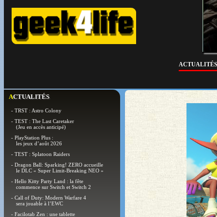
ACTUALITÉ
ACTUALITÉS
- TRST : Astro Colony
- TEST : The Last Caretaker
(Jeu en accès anticipé)
- PlayStation Plus :
les jeux d’août 2026
- TEST : Splatoon Raiders
- Dragon Ball: Sparking! ZERO accueille
le DLC « Super Limit-Breaking NEO »
- Hello Kitty Party Land : la fête
commence sur Switch et Switch 2
- Call of Duty: Modern Warfare 4
sera jouable à l’EWC
- Facilotab Zen : une tablette