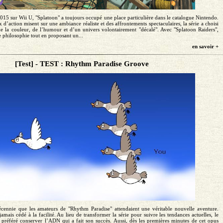
015 sur Wii U, "Splatoon" a toujours occupé une place particulière dans le catalogue Nintendo.
d’action misent sur une ambiance réaliste et des affrontements spectaculaires, la série a choisi
 de la couleur, de l’humour et d’un univers volontairement "décalé". Avec "Splatoon Raiders",
 philosophie tout en proposant un...
en savoir +
[Test] - TEST : Rhythm Paradise Groove
écennie que les amateurs de "Rhythm Paradise" attendaient une véritable nouvelle aventure.
amais cédé à la facilité. Au lieu de transformer la série pour suivre les tendances actuelles, le
a préféré conserver l’ADN qui a fait son succès. Aussi, dès les premières minutes de cet opus