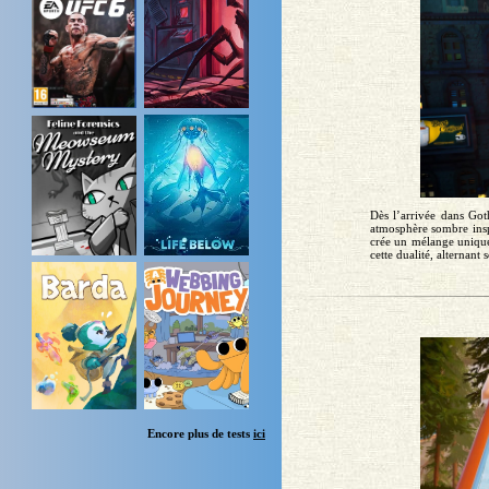
Dès l’arrivée dans Got
atmosphère sombre insp
crée un mélange unique
cette dualité, alternant
Encore plus de tests
ici