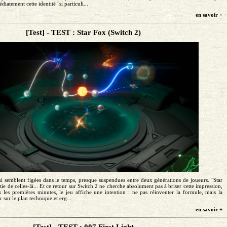
atement cette identité "si particuli...
en savoir +
[Test] - TEST : Star Fox (Switch 2)
qui semblent figées dans le temps, presque suspendues entre deux générations de joueurs. "Star
tie de celles-là... Et ce retour sur Switch 2 ne cherche absolument pas à briser cette impression,
s les premières minutes, le jeu affiche une intention : ne pas réinventer la formule, mais la
 sur le plan technique et erg...
en savoir +
[Test] - TEST : 007 First Light