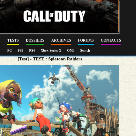
S
TESTS
DOSSIERS
ARCHIVES
FORUMS
CONTACTS
PC
PS5
PS4
Xbox Series X
ONE
Switch
[Test] - TEST : Splatoon Raiders