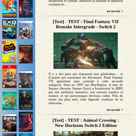
modernise le rythme, améliore la lisibilité et simplifie
certaines lo...
en savoir +
[Test] - TEST : Final Fantasy VII
Remake Intergrade - Switch 2
Il y a des jeux qui marquent une génération… et
d’autres qui traversent les décennies. Final Fantasy
VII appartient sans conteste à cette seconde
catégorie. Sorti en 1997 sur PlayStation, le titre de
Square (devenu Square Enix) a bouleversé le JRPG
par son ambition narrative, son univers sombre et
mature, et ses personnages devenus cultes. Près de
trente ans plus tard, cette légende continue de se
réinvente...
en savoir +
[Test] - TEST : Animal Crossing :
New Horizons Switch 2 Edition