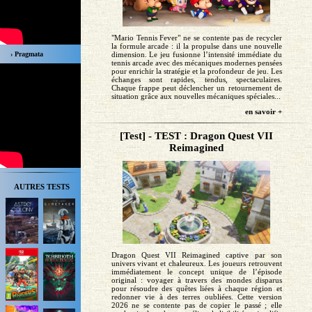
"Mario Tennis Fever" ne se contente pas de recycler
la formule arcade : il la propulse dans une nouvelle
› Pragmata
dimension. Le jeu fusionne l’intensité immédiate du
tennis arcade avec des mécaniques modernes pensées
pour enrichir la stratégie et la profondeur de jeu. Les
échanges sont rapides, tendus, spectaculaires.
Chaque frappe peut déclencher un retournement de
situation grâce aux nouvelles mécaniques spéciales...
en savoir +
[Test] - TEST : Dragon Quest VII
Reimagined
AUTRES TESTS
Dragon Quest VII Reimagined captive par son
univers vivant et chaleureux. Les joueurs retrouvent
immédiatement le concept unique de l’épisode
original : voyager à travers des mondes disparus
pour résoudre des quêtes liées à chaque région et
redonner vie à des terres oubliées. Cette version
2026 ne se contente pas de copier le passé ; elle