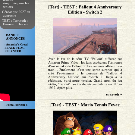
simplifiée pour les
[Test] - TEST : Fallout 4 Anniversary
seniors
Edition - Switch 2
- Généatique 2027 en
approche
- TEST : Terrinoth :
Heroes of Descent
BANDES
ANNONCES
› Assassin’s Creed
BLACK FLAG
RESYNCED
Avec la fin de la série TV "Fallout" diffusée sur
Amazon Prime Video, les fans espéraient l’annonce
d’un remake de Fallout 3. Les rumeurs allaient bon
train… Finalement, c’est une sortie surprise qui a
créé l’événement : le portage de "Fallout 4
Anniversary Edition" sur Switch 2. Reçu à la
rédaction, voici notre verdict. Grand nom du jeu
vidéo, "Fallout" fascine depuis ses débuts sur PC en
1997. Après plusi...
en savoir +
[Test] - TEST : Mario Tennis Fever
› Forza Horizon 6