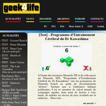
ACTUALITÉS
TESTS
DOSSIERS
ARCHIVES
FORUMS
CONTACTS
PC
PS5
PS4
Xbox Series X
ONE
Switch
[Test] - Programme d’Entraînement
ACTUALITÉS
Cérébral du Dr Kawashima
- TEST : Ground Branch
- TEST : Prime Monster
- TEST : Deep Corp
(Accès anticipé)
- TEST : Shards of
Order
- TRST : Astro Colony
- TEST : The Last
Caretaker
(Jeu en accès anticipé)
A l'instar des moutures Nintendo DS et de celle parue
- PlayStation Plus :
sur Nintendo 3DS, "Programme d’Entraînement
les jeux d’août 2026
Cérébral du Dr Kawashima" vise les possesseurs de
- TEST : Splatoon
Nintendo Switch en quête de divertissements
Raiders
"sérieux". Sachant que si l'ambiance ludique
prédomine, il est ici question de calcul mental, de
- Dragon Ball: Sparking!
comptages rapides, mais aussi de lecture à voix
ZERO accueille
haute, de sudoku ou encore de jeux focalisés sur la
le DLC « Super Limit-
mémoire... Dans tous ...
Breaking NEO »
- Hello Kitty Party Land
en savoir +
: la fête