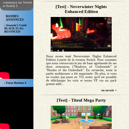
commence sur Switch
et Switch 2
[Test] - Neverwinter Nights
Enhanced Edition
BANDES
ANNONCES
› Assassin’s Creed
BLACK FLAG
RESYNCED
Nous avons testé Neverwinter Nights Enhanced
Edition à partir de la version Switch. Pour constater
que nous retrouvons le jeu de base agrémenté de ses
deux extensions ("Shadows of Undrentide" et
"Hordes of the Underdark". En revanche, toute la
partie multijoueur a été supprimée. De plus, si vous
ne voulez pas jouer en VO, notez qu'il est possible
de télécharger les voix et textes VF via un pack
› Forza Horizon 6
gratuit addi...
en savoir +
[Test] - Titeuf Mega Party