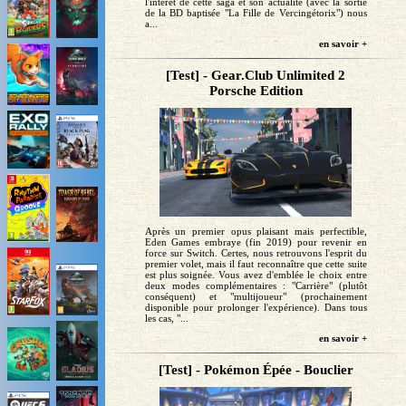
l'intérêt de cette saga et son actualité (avec la sortie
de la BD baptisée "La Fille de Vercingétorix") nous
a...
en savoir +
[Test] - Gear.Club Unlimited 2
Porsche Edition
Après un premier opus plaisant mais perfectible,
Eden Games embraye (fin 2019) pour revenir en
force sur Switch. Certes, nous retrouvons l'esprit du
premier volet, mais il faut reconnaître que cette suite
est plus soignée. Vous avez d'emblée le choix entre
deux modes complémentaires : "Carrière" (plutôt
conséquent) et "multijoueur" (prochainement
disponible pour prolonger l'expérience). Dans tous
les cas, "...
en savoir +
[Test] - Pokémon Épée - Bouclier