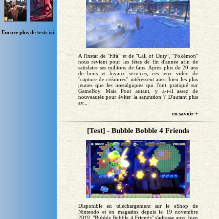
Encore plus de tests
ici
A l'instar de "Fifa" et de "Call of Duty", "Pokémon"
nous revient pour les fêtes de fin d'année afin de
satisfaire ses millions de fans. Après plus de 20 ans
de bons et loyaux services, ces jeux vidéo de
"capture de créatures" intéressent aussi bien les plus
jeunes que les nostalgiques qui l'ont pratiqué sur
GameBoy. Mais Pour autant, y a-t-il assez de
nouveautés pour éviter la saturation ? D'autant plus
av...
en savoir +
[Test] - Bubble Bobble 4 Friends
Disponible en téléchargement sur le eShop de
Nintendo et en magasins depuis le 19 novembre
2019, "Bubble Bobble 4 Friends" s'adresse aussi bien