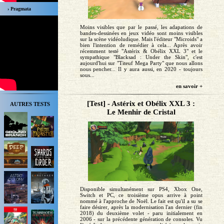
› Pragmata
Moins visibles que par le passé, les adapations de
bandes-dessinées en jeux vidéo sont moins visibles
sur la scène vidéoludique. Mais l'éditeur "Microids" a
bien l'intention de remédier à cela... Après avoir
récemment testé "Astérix & Obélix XXL 3" et le
sympathique "Blacksad : Under the Skin", c'est
aujourd'hui sur "Titeuf Mega Party" que nous allons
nous pencher... Il y aura aussi, en 2020 - toujours
sous...
en savoir +
[Test] - Astérix et Obélix XXL 3 :
AUTRES TESTS
Le Menhir de Cristal
Disponible simultanément sur PS4, Xbox One,
Switch et PC, ce troisième opus arrive à point
nommé à l'approche de Noël. Le fait est qu'il a su se
faire désirer, après la modernisation l'an dernier (fin
2018) du deuxième volet - paru initialement en
2006 - sur la précédente génération de consoles. Vu