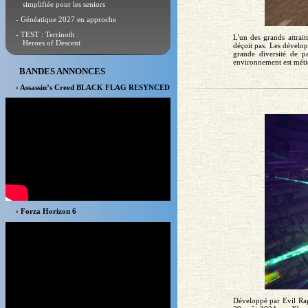
simplifiée pour les seniors
- Généatique 2027 en approche
- TEST : Terrinoth :
L'un des grands attrai
Heroes of Descent
déçoit pas. Les dévelop
grande diversité de p
environnement est métic
BANDES ANNONCES
› Assassin’s Creed BLACK FLAG RESYNCED
› Forza Horizon 6
Développé par Evil Rap