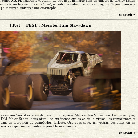
Series X|S, PlayStation 5 et Steam. Ce titre nous immerge dans un univers de science-fiction
 robots, où le joueur incarne "Exe", un robot hors-la-loi, et son compagnon Shipset, dans une
 pour sauver l'univers d'une catastrophe...
en savoir +
[Test] - TEST : Monster Jam Showdown
de camions "monstres" vient de franchir un cap avec Monster Jam Showdown. Ce nouvel opus,
 Feld Motor Sports, nous offre une expérience explosive où la vitesse, les compétences et
t dans un tourbillon de compétition furieuse. Que vous soyez un vétéran des pistes ou un
vous à repousser les limites du possible au volant de ...
en savoir +