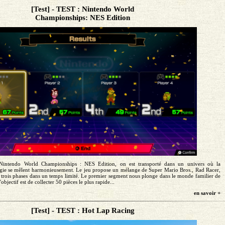
[Test] - TEST : Nintendo World
Championships: NES Edition
Nintendo World Championships : NES Edition, on est transporté dans un univers où la
algie se mêlent harmonieusement. Le jeu propose un mélange de Super Mario Bros., Rad Racer,
es trois phases dans un temps limité. Le premier segment nous plonge dans le monde familier de
objectif est de collecter 50 pièces le plus rapide...
en savoir +
[Test] - TEST : Hot Lap Racing