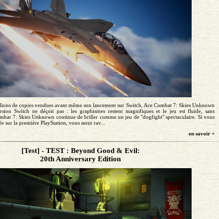
illions de copies vendues avant même son lancement sur Switch, Ace Combat 7: Skies Unknown
rsion Switch ne déçoit pas : les graphismes restent magnifiques et le jeu est fluide, sans
ombat 7: Skies Unknown continue de briller comme un jeu de "dogfight" spectaculaire. Si vous
e sur la première PlayStation, vous serez rav...
en savoir +
[Test] - TEST : Beyond Good & Evil:
20th Anniversary Edition