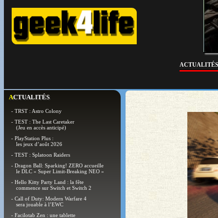
ACTUALITÉ
ACTUALITÉS
- TRST : Astro Colony
- TEST : The Last Caretaker
(Jeu en accès anticipé)
- PlayStation Plus :
les jeux d’août 2026
- TEST : Splatoon Raiders
- Dragon Ball: Sparking! ZERO accueille
le DLC « Super Limit-Breaking NEO »
- Hello Kitty Party Land : la fête
commence sur Switch et Switch 2
- Call of Duty: Modern Warfare 4
sera jouable à l’EWC
- Facilotab Zen : une tablette