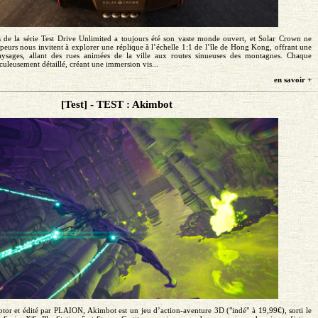
ts de la série Test Drive Unlimited a toujours été son vaste monde ouvert, et Solar Crown ne
peurs nous invitent à explorer une réplique à l’échelle 1:1 de l’île de Hong Kong, offrant une
aysages, allant des rues animées de la ville aux routes sinueuses des montagnes. Chaque
uleusement détaillé, créant une immersion vis...
en savoir +
[Test] - TEST : Akimbot
tor et édité par PLAION, Akimbot est un jeu d’action-aventure 3D ("indé" à 19,99€), sorti le