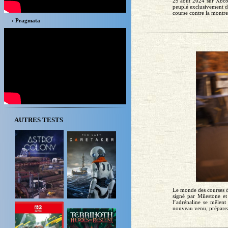
29 août 2024 sur Xbox 
peuplé exclusivement de
course contre la montre
› Pragmata
AUTRES TESTS
Le monde des courses 
signé par Milestone et
l’adrénaline se mêlen
nouveau venu, préparez-