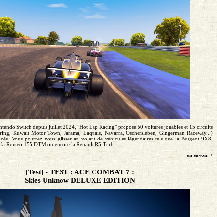
ntendo Switch depuis juillet 2024, "Hot Lap Racing" propose 50 voitures jouables et 15 circuits
gring, Kuwait Motor Town, Jarama, Laquais, Navarra, Oschersleben, Gingerman Raceway...)
acés. Vous pourrez vous glisser au volant de véhicules légendaires tels que la Peugeot 9X8,
Alfa Romeo 155 DTM ou encore la Renault R5 Turb...
en savoir +
[Test] - TEST : ACE COMBAT 7 :
Skies Unknow DELUXE EDITION